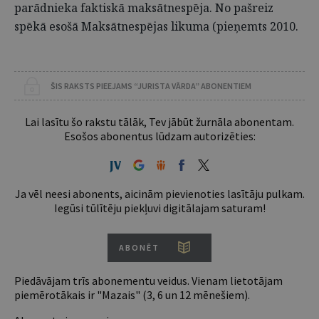
parādnieka faktiskā maksātnespēja. No pašreiz
spēkā esošā Maksātnespējas likuma (pieņemts 2010.
ŠIS RAKSTS PIEEJAMS “JURISTA VĀRDA” ABONENTIEM
Lai lasītu šo rakstu tālāk, Tev jābūt žurnāla abonentam.
Esošos abonentus lūdzam autorizēties:
Ja vēl neesi abonents, aicinām pievienoties lasītāju pulkam.
Iegūsi tūlītēju piekļuvi digitālajam saturam!
ABONĒT
Piedāvājam trīs abonementu veidus. Vienam lietotājam
piemērotākais ir "Mazais" (3, 6 un 12 mēnešiem).