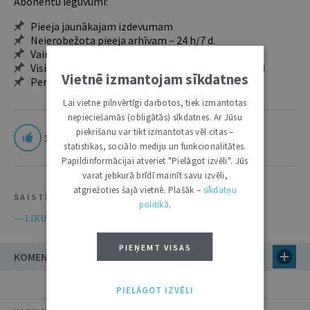
Abonentu ieguvumi:
Pieeja jaunākajam izdevumam
Neierobežota pieeja arhīvam – 24 h/7 d.
Vairāk nekā 18 000 rakstu un 2000 autoru
Visi tematiskie numuri un ikgadējie grāmatžurnāli
Vietnē izmantojam sīkdatnes
Personalizētās iespējas – piezīmes, citāti, mapes
Lai vietne pilnvērtīgi darbotos, tiek izmantotas
nepieciešamās (obligātās) sīkdatnes. Ar Jūsu
piekrišanu var tikt izmantotas vēl citas –
1
statistikas, sociālo mediju un funkcionalitātes.
Papildinformācijai atveriet "Pielāgot izvēli". Jūs
varat jebkurā brīdī mainīt savu izvēli,
atgriežoties šajā vietnē. Plašāk –
sīkdatņu
SAISTĪTIE RESURSI
politikā
.
Maksātnespējas likums
— LIKUMI.LV —
PIEŅEMT VISAS
KOMENTĀRI
PIELĀGOT IZVĒLI