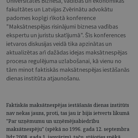
Universitātes Biznesa, vadības un ekonomikas
fakultātes un Latvijas Zvērinātu advokātu
padomes kopīgi rīkotā konference
"Maksātnespējas risinājumi biznesa vadības
ekspertu un juristu skatījumā". Šīs konferences
ietvaros diskusijas veidā tika apzinātas un
aktualizētas arī dažādas idejas maksātnespējas
procesa regulējuma uzlabošanai, kā vienu no
tām minot faktiskās maksātnespējas iestāšanās
dienas institūta atjaunošanu.
Faktiskās maksātnespējas iestāšanās dienas institūts
nav nekas jauns, proti, tas jau ir bijis ietverts likumā
"Par uzņēmumu un uzņēmējsabiedrību
maksātnespēju" (spēkā no 1996. gada 12. septembra
līdz 2008. gada 1. janvārim), taču, stājoties spēkā