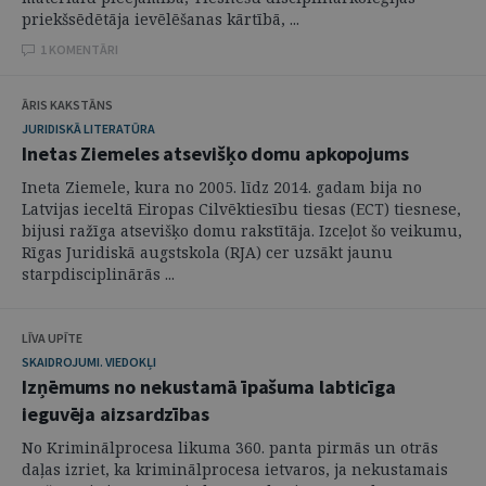
priekšsēdētāja ievēlēšanas kārtībā, ...
1 KOMENTĀRI
ĀRIS KAKSTĀNS
JURIDISKĀ LITERATŪRA
Inetas Ziemeles atsevišķo domu apkopojums
Ineta Ziemele, kura no 2005. līdz 2014. gadam bija no
Latvijas ieceltā Eiropas Cilvēktiesību tiesas (ECT) tiesnese,
bijusi ražīga atsevišķo domu rakstītāja. Izceļot šo veikumu,
Rīgas Juridiskā augstskola (RJA) cer uzsākt jaunu
starpdisciplinārās ...
LĪVA UPĪTE
SKAIDROJUMI. VIEDOKĻI
Izņēmums no nekustamā īpašuma labticīga
ieguvēja aizsardzības
No Kriminālprocesa likuma 360. panta pirmās un otrās
daļas izriet, ka kriminālprocesa ietvaros, ja nekustamais