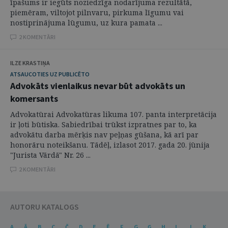
īpašums ir iegūts noziedzīga nodarījuma rezultātā,
piemēram, viltojot pilnvaru, pirkuma līgumu vai
nostiprinājuma lūgumu, uz kura pamata ...
2 KOMENTĀRI
ILZE KRASTIŅA
ATSAUCOTIES UZ PUBLICĒTO
Advokāts vienlaikus nevar būt advokāts un
komersants
Advokatūrai Advokatūras likuma 107. panta interpretācija
ir ļoti būtiska. Sabiedrībai trūkst izpratnes par to, ka
advokātu darba mērķis nav peļņas gūšana, kā arī par
honorāru noteikšanu. Tādēļ, izlasot 2017. gada 20. jūnija
"Jurista Vārdā" Nr. 26 ...
2 KOMENTĀRI
AUTORU KATALOGS
A
Ā
B
C
Č
D
E
Ē
F
G
Ģ
H
I
J
K