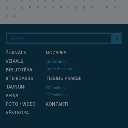
Ķ
L
Ļ
M
N
Ņ
O
P
R
S
Š
T
U
Ū
V
Z
Ž
ŽURNĀLS
NOZARES
VEIKALS
Civiltiesības
BIBLIOTĒKA
Krimināltiesības
#TEIRDARBS
TIESĪBU PRAKSE
JAUNUMI
EST nolēmumi
AFIŠA
ECT nolēmumi
FOTO / VIDEO
KONTAKTI
VĒSTKOPA