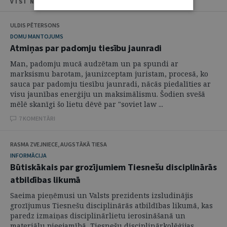
VISI NUMURA RAKSTI
ULDIS PĒTERSONS
DOMU MANTOJUMS
Atmiņas par padomju tiesību jaunradi
Man, padomju mucā audzētam un pa spundi ar
marksismu barotam, jaunizceptam juristam, procesā, ko
sauca par padomju tiesību jaunradi, nācās piedalīties ar
visu jaunības enerģiju un maksimālismu. Šodien svešā
mēlē skanīgi šo lietu dēvē par "soviet law ...
7 KOMENTĀRI
RASMA ZVEJNIECE, AUGSTĀKĀ TIESA
INFORMĀCIJA
Būtiskākais par grozījumiem Tiesnešu disciplinārās
atbildības likumā
Saeima pieņēmusi un Valsts prezidents izsludinājis
grozījumus Tiesnešu disciplinārās atbildības likumā, kas
paredz izmaiņas disciplinārlietu ierosināšanā un
materiālu pieejamībā, Tiesnešu disciplinārkolēģijas