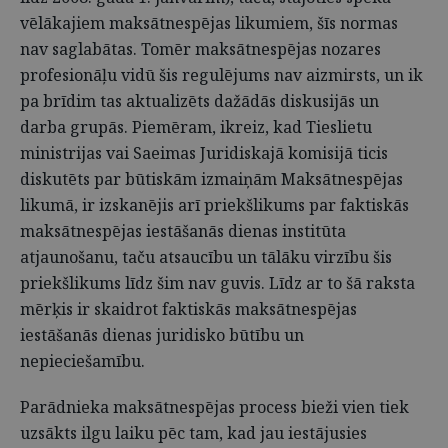
vēlākajiem maksātnespējas likumiem, šīs normas
nav saglabātas. Tomēr maksātnespējas nozares
profesionāļu vidū šis regulējums nav aizmirsts, un ik
pa brīdim tas aktualizēts dažādās diskusijās un
darba grupās. Piemēram, ikreiz, kad Tieslietu
ministrijas vai Saeimas Juridiskajā komisijā ticis
diskutēts par būtiskām izmaiņām Maksātnespējas
likumā, ir izskanējis arī priekšlikums par faktiskās
maksātnespējas iestāšanās dienas institūta
atjaunošanu, taču atsaucību un tālāku virzību šis
priekšlikums līdz šim nav guvis. Līdz ar to šā raksta
mērķis ir skaidrot faktiskās maksātnespējas
iestāšanās dienas juridisko būtību un
nepieciešamību.
Parādnieka maksātnespējas process bieži vien tiek
uzsākts ilgu laiku pēc tam, kad jau iestājusies