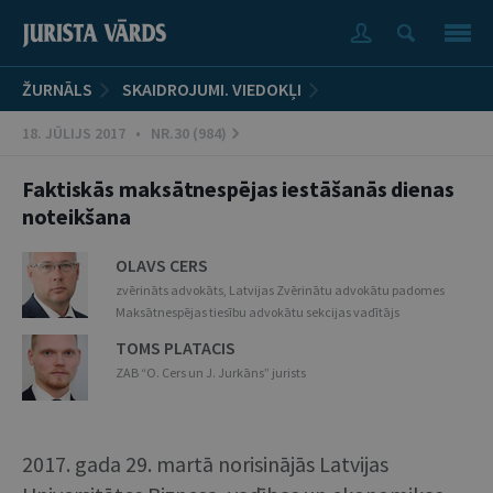
ŽURNĀLS
SKAIDROJUMI. VIEDOKĻI
18. JŪLIJS 2017 • NR.30 (984)
Faktiskās maksātnespējas iestāšanās dienas
noteikšana
OLAVS CERS
zvērināts advokāts, Latvijas Zvērinātu advokātu padomes
Maksātnespējas tiesību advokātu sekcijas vadītājs
TOMS PLATACIS
ZAB “O. Cers un J. Jurkāns” jurists
2017. gada 29. martā norisinājās Latvijas