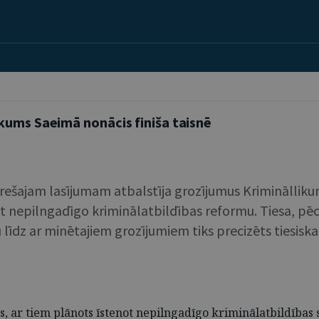
kums Saeimā nonācis finiša taisnē
 trešajam lasījumam atbalstīja grozījumus Kriminālli
not nepilngadīgo kriminālatbildības reformu. Tiesa, p
 līdz ar minētajiem grozījumiem tiks precizēts tiesiskai
ēts, ar tiem plānots īstenot nepilngadīgo kriminālatbildības