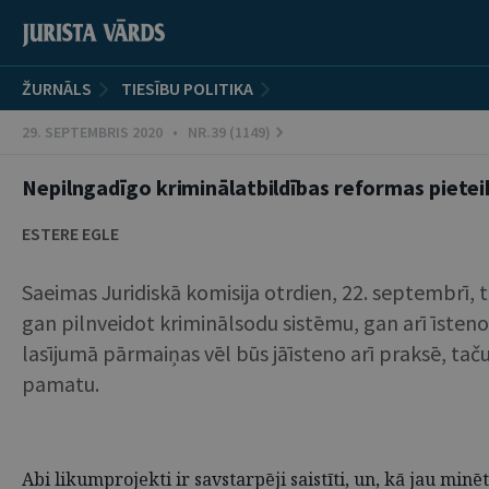
ŽURNĀLS
TIESĪBU POLITIKA
29. SEPTEMBRIS 2020 • NR.39 (1149)
Nepilngadīgo kriminālatbildības reformas pietei
ESTERE EGLE
Saeimas Juridiskā komisija otrdien, 22. septembrī,
gan pilnveidot kriminālsodu sistēmu, gan arī īste
lasījumā pārmaiņas vēl būs jāīsteno arī praksē, taču
pamatu.
Abi likumprojekti ir savstarpēji saistīti, un, kā jau min