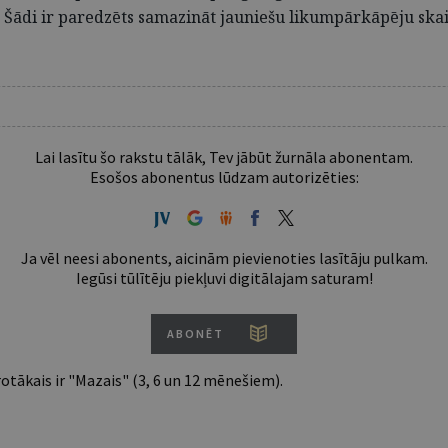
 Šādi ir paredzēts samazināt jauniešu likumpārkāpēju skai
Lai lasītu šo rakstu tālāk, Tev jābūt žurnāla abonentam.
Esošos abonentus lūdzam autorizēties:
Ja vēl neesi abonents, aicinām pievienoties lasītāju pulkam.
Iegūsi tūlītēju piekļuvi digitālajam saturam!
ABONĒT
tākais ir "Mazais" (3, 6 un 12 mēnešiem).