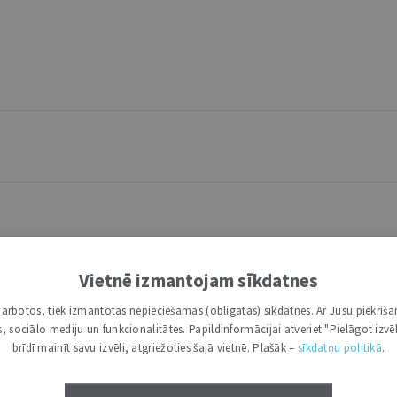
as reformu | 27. Oktobris 2020 | Atsaucoties uz publicēto
Vietnē izmantojam sīkdatnes
i darbotos, tiek izmantotas nepieciešamās (obligātās) sīkdatnes. Ar Jūsu piekriša
kas, sociālo mediju un funkcionalitātes. Papildinformācijai atveriet "Pielāgot izvēl
brīdī mainīt savu izvēli, atgriežoties šajā vietnē. Plašāk –
sīkdatņu politikā
.