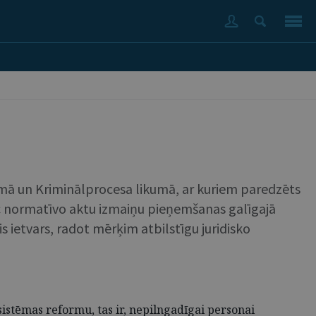
kumā un Kriminālprocesa likumā, ar kuriem paredzēts
ēc normatīvo aktu izmaiņu pieņemšanas galīgajā
s ietvars, radot mērķim atbilstīgu juridisko
 sistēmas reformu, tas ir, nepilngadīgai personai