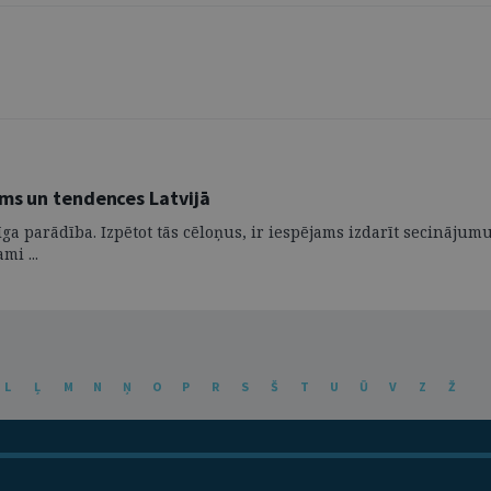
ums un tendences Latvijā
līga parādība. Izpētot tās cēloņus, ir iespējams izdarīt secināj
mi ...
L
Ļ
M
N
Ņ
O
P
R
S
Š
T
U
Ū
V
Z
Ž