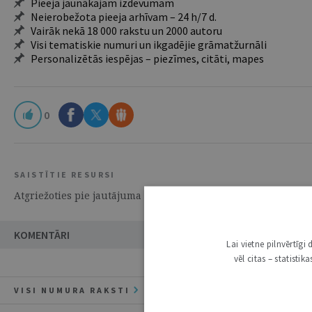
Pieeja jaunākajam izdevumam
Neierobežota pieeja arhīvam – 24 h/7 d.
Vairāk nekā 18 000 rakstu un 2000 autoru
Visi tematiskie numuri un ikgadējie grāmatžurnāli
Personalizētās iespējas – piezīmes, citāti, mapes
0
SAISTĪTIE RESURSI
Atgriežoties pie jautājuma par nepilngadīgo kriminālatbildīb
KOMENTĀRI
Lai vietne pilnvērtīg
vēl citas – statisti
VISI NUMURA RAKSTI