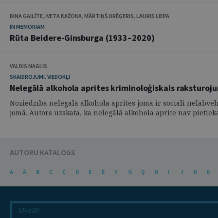
DINA GAILĪTE, IVETA KAŽOKA, MĀRTIŅŠ DRĒĢERIS, LAURIS LIEPA
IN MEMORIAM
Rūta Beidere-Ginsburga (1933–2020)
VALDIS NAGLIS
SKAIDROJUMI. VIEDOKĻI
Nelegālā alkohola aprites kriminoloģiskais raksturoj
Noziedzība nelegālā alkohola aprites jomā ir sociāli nelabvē
jomā. Autors uzskata, ka nelegālā alkohola aprite nav pietieka
AUTORU KATALOGS
A
Ā
B
C
Č
D
E
Ē
F
G
Ģ
H
I
J
K
Ķ