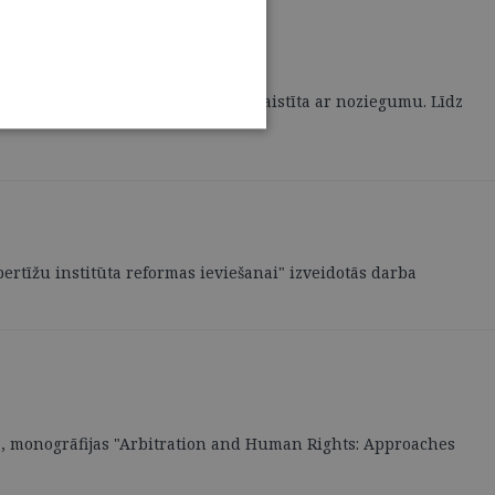
i kriminālprocesā, proti, ja tā ir saistīta ar noziegumu. Līdz
pertīžu institūta reformas ieviešanai" izveidotās darba
a, monogrāfijas "Arbitration and Human Rights: Approaches