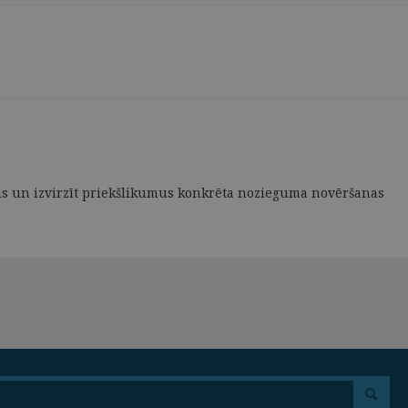
umus un izvirzīt priekšlikumus konkrēta nozieguma novēršanas