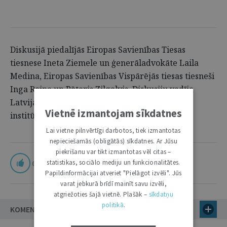
Diskusijā piedalījās Eiropas Savienības Tiesas
tiesnese Ineta Ziemele un ģenerāladvokāte Laila
Medina, Eiropas Savienības Vispārējās tiesas tiesneši
Inga Reine un Pēteris Zilgalvis. Diskusiju vadīja
Latvijas pārstāve starptautiskajās cilvēktiesību
Vietnē izmantojam sīkdatnes
institūcijās Elīna Luīze Vītola.
Lai vietne pilnvērtīgi darbotos, tiek izmantotas
nepieciešamās (obligātās) sīkdatnes. Ar Jūsu
piekrišanu var tikt izmantotas vēl citas –
statistikas, sociālo mediju un funkcionalitātes.
0
Papildinformācijai atveriet "Pielāgot izvēli". Jūs
varat jebkurā brīdī mainīt savu izvēli,
atgriežoties šajā vietnē. Plašāk –
sīkdatņu
politikā
.
KOMENTĀRI