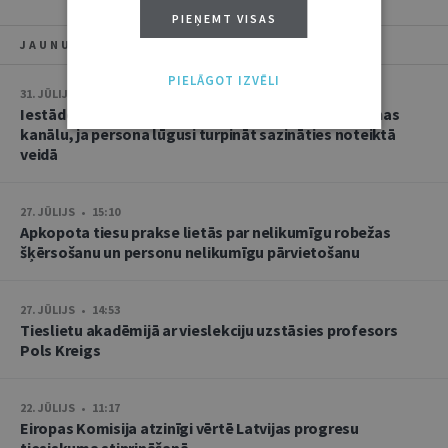
PIEŅEMT VISAS
JAUNUMI
PIELĀGOT IZVĒLI
31. JŪLIJS • 08:46
Iestāde nevar bez brīdinājuma mainīt oficiālās saziņas
kanālu, ja persona lūgusi turpināt sazināties noteiktā
veidā
27. JŪLIJS • 15:10
Apkopota tiesu prakse lietās par nelikumīgu robežas
šķērsošanu un personu nelikumīgu pārvietošanu
27. JŪLIJS • 14:53
Tieslietu akadēmijā ar vieslekciju uzstāsies profesors
Pols Kreigs
22. JŪLIJS • 11:17
Eiropas Komisija atzinīgi vērtē Latvijas progresu