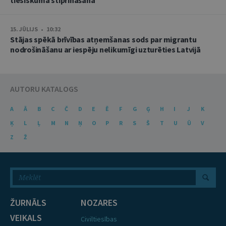
tiesiskuma stiprināšanā
15. JŪLIJS • 10:32
Stājas spēkā brīvības atņemšanas sods par migrantu
nodrošināšanu ar iespēju nelikumīgi uzturēties Latvijā
AUTORU KATALOGS
A
Ā
B
C
Č
D
E
Ē
F
G
Ģ
H
I
J
K
Ķ
L
Ļ
M
N
Ņ
O
P
R
S
Š
T
U
Ū
V
Z
Ž
ŽURNĀLS
NOZARES
VEIKALS
Civiltiesības