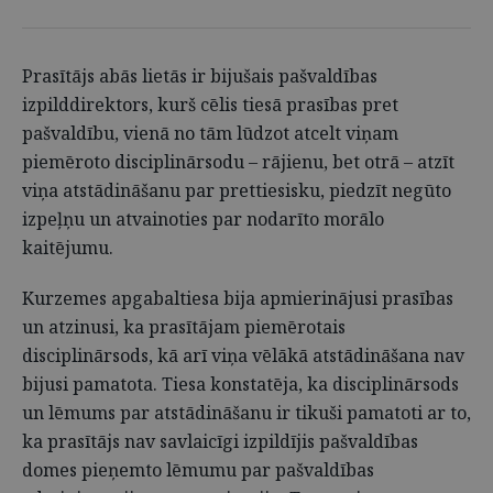
Prasītājs abās lietās ir bijušais pašvaldības
izpilddirektors, kurš cēlis tiesā prasības pret
pašvaldību, vienā no tām lūdzot atcelt viņam
piemēroto disciplinārsodu – rājienu, bet otrā – atzīt
viņa atstādināšanu par prettiesisku, piedzīt negūto
izpeļņu un atvainoties par nodarīto morālo
kaitējumu.
Kurzemes apgabaltiesa bija apmierinājusi prasības
un atzinusi, ka prasītājam piemērotais
disciplinārsods, kā arī viņa vēlākā atstādināšana nav
bijusi pamatota. Tiesa konstatēja, ka disciplinārsods
un lēmums par atstādināšanu ir tikuši pamatoti ar to,
ka prasītājs nav savlaicīgi izpildījis pašvaldības
domes pieņemto lēmumu par pašvaldības