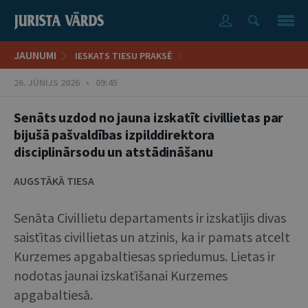
JAUNUMI
IESKATS TIESU PRAKSĒ
26. JŪNIJS 2026 • 09:45
Senāts uzdod no jauna izskatīt civillietas par
bijušā pašvaldības izpilddirektora
disciplinārsodu un atstādināšanu
AUGSTĀKĀ TIESA
Senāta Civillietu departaments ir izskatījis divas
saistītas civillietas un atzinis, ka ir pamats atcelt
Kurzemes apgabaltiesas spriedumus. Lietas ir
nodotas jaunai izskatīšanai Kurzemes
apgabaltiesā.