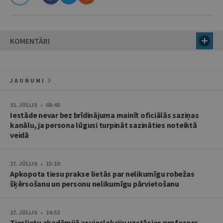
KOMENTĀRI
JAUNUMI
31. JŪLIJS • 08:46
Iestāde nevar bez brīdinājuma mainīt oficiālās saziņas
kanālu, ja persona lūgusi turpināt sazināties noteiktā
veidā
27. JŪLIJS • 15:10
Apkopota tiesu prakse lietās par nelikumīgu robežas
šķērsošanu un personu nelikumīgu pārvietošanu
27. JŪLIJS • 14:53
Tieslietu akadēmijā ar vieslekciju uzstāsies profesors