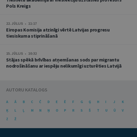
Pols Kreigs
22. JŪLIJS • 11:17
Eiropas Komisija atzinīgi vērtē Latvijas progresu
tiesiskuma stiprināšanā
15. JŪLIJS • 10:32
Stājas spēkā brīvības atņemšanas sods par migrantu
nodrošināšanu ar iespēju nelikumīgi uzturēties Latvijā
AUTORU KATALOGS
A
Ā
B
C
Č
D
E
Ē
F
G
Ģ
H
I
J
K
Ķ
L
Ļ
M
N
Ņ
O
P
R
S
Š
T
U
Ū
V
Z
Ž