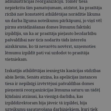
administrācijas reorganizāciju. Tomēr tiesa
nepiekrita šim pamatojumam, atzīstot, ka prasītāja
rīcībā nav konstatēti atbildētājas norādītie likuma
un darba līguma noteikumu pārkāpumi, jo viņš vēl
pirms atstādināšanas domes lēmumu faktiski
izpildījis, un ka ar prasītāja pieļauto bezdarbību
pašvaldībai nav ticis nodarīts tāds interešu
aizskārums, ko tā nevarētu novērst, uzņemoties
lēmumu izpildīt pati vai uzdodot to prasītāja
vietniekam.
Izskatījis atbildētājas iesniegtās kasācijas sūdzības
abās lietās, Senāts atzina, ka apelācijas instances
tiesa ir nepilnīgi izvērtējusi pašvaldības domes
pieņemtā reorganizācijas lēmuma saturu un tādēļ
kļūdaini atzinusi, ka vienīgā darbība, kas
izpilddirektoram bija jāveic tā izpildei, bija
uzteikumu sagatavošana darbiniekiem, kuri tiek