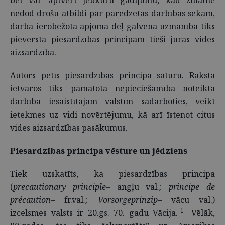
bet var aptvert jebkuru gadījumu, kad zinātne
nedod drošu atbildi par paredzētās darbības sekām,
darba ierobežotā apjoma dēļ galvenā uzmanība tiks
pievērsta piesardzības principam tieši jūras vides
aizsardzībā.
Autors pētīs piesardzības principa saturu. Raksta
ietvaros tiks pamatota nepieciešamība noteiktā
darbībā iesaistītajām valstīm sadarboties, veikt
ietekmes uz vidi novērtējumu, kā arī īstenot citus
vides aizsardzības pasākumus.
Piesardzības principa vēsture un jēdziens
Tiek uzskatīts, ka piesardzības principa
(
precautionary principle–
angļu val
.; principe de
précaution–
fr.val
.; Vorsorgeprinzip
– vācu val.)
1
izcelsmes valsts ir 20.gs. 70. gadu Vācija.
Vēlāk,