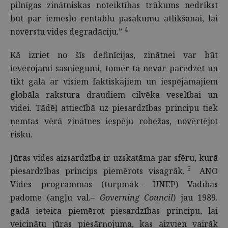
pilnīgas zinātniskas noteiktības trūkums nedrīkst
būt par iemeslu rentablu pasākumu atlikšanai, lai
4
novērstu vides degradāciju.”
Kā izriet no šīs definīcijas, zinātnei var būt
ievērojami sasniegumi, tomēr tā nevar paredzēt un
tikt galā ar visiem faktiskajiem un iespējamajiem
globāla rakstura draudiem cilvēka veselībai un
videi. Tādēļ attiecībā uz piesardzības principu tiek
ņemtas vērā zinātnes iespēju robežas, novērtējot
risku.
Jūras vides aizsardzība ir uzskatāma par sfēru, kurā
5
piesardzības princips piemērots visagrāk.
ANO
Vides programmas (turpmāk– UNEP) Vadības
padome (angļu val.
– Governing Council
) jau 1989.
gadā ieteica piemērot piesardzības principu, lai
veicinātu jūras piesārņojuma, kas aizvien vairāk