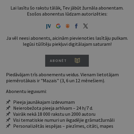
Lai lasītu šo rakstu tālāk, Tev jābūt žurnāla abonentam.
Esošos abonentus lūdzam autorizēties:
Ja vēl neesi abonents, aicinām pievienoties lasītāju pulkam.
Iegūsi tūlītēju piekļuvi digitālajam saturam!
ABONĒT
Piedāvājam trīs abonementu veidus. Vienam lietotājam
piemērotākais ir "Mazais" (3, 6 un 12 mēnešiem).
Abonentu ieguvumi:
Pieeja jaunākajam izdevumam
Neierobežota pieeja arhīvam – 24 h/7 d.
Vairāk nekā 18 000 rakstu un 2000 autoru
Visi tematiskie numuri un ikgadējie grāmatžurnāli
Personalizētās iespējas – piezīmes, citāti, mapes