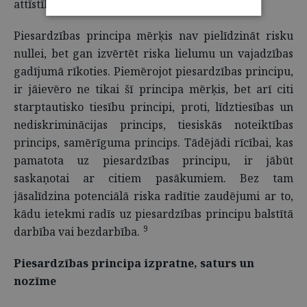
8
attīstību.
Piesardzības principa mērķis nav pielīdzināt risku
nullei, bet gan izvērtēt riska lielumu un vajadzības
gadījumā rīkoties. Piemērojot piesardzības principu,
ir jāievēro ne tikai šī principa mērķis, bet arī citi
starptautisko tiesību principi, proti, līdztiesības un
nediskriminācijas princips, tiesiskās noteiktības
princips, samērīguma princips. Tādējādi rīcībai, kas
pamatota uz piesardzības principu, ir jābūt
saskaņotai ar citiem pasākumiem. Bez tam
jāsalīdzina potenciālā riska radītie zaudējumi ar to,
kādu ietekmi radīs uz piesardzības principu balstītā
9
darbība vai bezdarbība.
Piesardzības principa izpratne, saturs un
nozīme