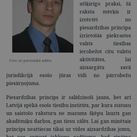
atšķirīgo praksi, šā
raksta mērķis ir
izvērtēt no
piesardzības principa
izrietošās piekrastes
valsts tiesības
ierobežot citu valstu
aktivitātes, lai
Foto: no personiskā arhīva
aizsargātu savā
jurisdikcijā esošo jūras vidi no pārrobežu
piesārņojuma.
Piesardzības princips ir salīdzinoši jauns, bet arī
Latvijā spēkā esošs tiesību institūts, par kura statusu
un saistošo raksturu ne mazums šķēpu lauzts gan
akadēmiķu darbos, gan tiesu zālēs. Lai gan minētais
princips neattiecas tikai uz vides aizsardzības jomu,