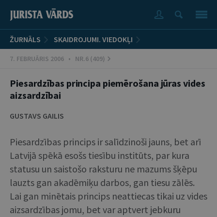
ŽURNĀLS
SKAIDROJUMI. VIEDOKĻI
7. FEBRUĀRIS 2006 • NR.6 (409)
Piesardzības principa piemērošana jūras vides
aizsardzībai
GUSTAVS GAILIS
Piesardzības princips ir salīdzinoši jauns, bet arī
Latvijā spēkā esošs tiesību institūts, par kura
statusu un saistošo raksturu ne mazums šķēpu
lauzts gan akadēmiķu darbos, gan tiesu zālēs.
Lai gan minētais princips neattiecas tikai uz vides
aizsardzības jomu, bet var aptvert jebkuru