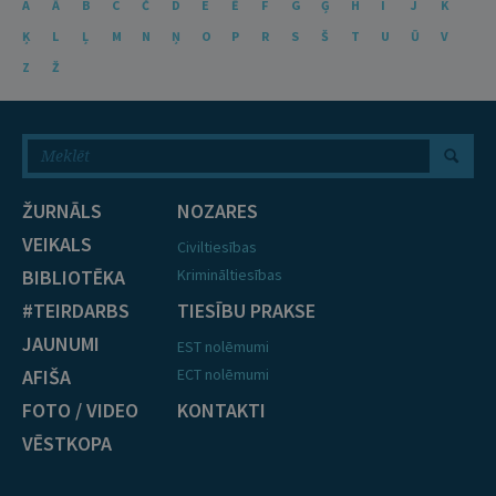
A
Ā
B
C
Č
D
E
Ē
F
G
Ģ
H
I
J
K
Ķ
L
Ļ
M
N
Ņ
O
P
R
S
Š
T
U
Ū
V
Z
Ž
ŽURNĀLS
NOZARES
VEIKALS
Civiltiesības
BIBLIOTĒKA
Krimināltiesības
#TEIRDARBS
TIESĪBU PRAKSE
JAUNUMI
EST nolēmumi
AFIŠA
ECT nolēmumi
FOTO / VIDEO
KONTAKTI
VĒSTKOPA