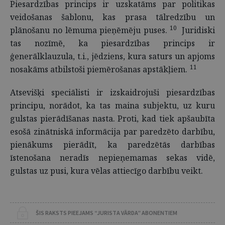
Piesardzības princips ir uzskatāms par politikas
veidošanas šablonu, kas prasa tālredzību un
10
plānošanu no lēmuma pieņēmēju puses.
Juridiski
tas nozīmē, ka piesardzības princips ir
ģenerālklauzula, t.i., jēdziens, kura saturs un apjoms
11
nosakāms atbilstoši piemērošanas apstākļiem.
Atsevišķi speciālisti ir izskaidrojuši piesardzības
principu, norādot, ka tas maina subjektu, uz kuru
gulstas pierādīšanas nasta. Proti, kad tiek apšaubīta
esošā zinātniskā informācija par paredzēto darbību,
pienākums pierādīt, ka paredzētās darbības
īstenošana neradīs nepieņemamas sekas vidē,
gulstas uz pusi, kura vēlas attiecīgo darbību veikt.
ŠIS RAKSTS PIEEJAMS “JURISTA VĀRDA” ABONENTIEM