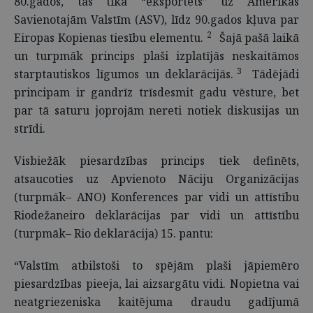
80.gados, tas tika “eksportēts” uz Amerikas
Savienotajām Valstīm (ASV), līdz 90.gados kļuva par
2
Eiropas Kopienas tiesību elementu.
Šajā pašā laikā
un turpmāk princips plaši izplatījās neskaitāmos
3
starptautiskos līgumos un deklarācijās.
Tādējādi
principam ir gandrīz trīsdesmit gadu vēsture, bet
par tā saturu joprojām nereti notiek diskusijas un
strīdi.
Visbiežāk piesardzības princips tiek definēts,
atsaucoties uz Apvienoto Nāciju Organizācijas
(turpmāk– ANO) Konferences par vidi un attīstību
Riodežaneiro deklarācijas par vidi un attīstību
(turpmāk– Rio deklarācija) 15. pantu:
“Valstīm atbilstoši to spējām plaši jāpiemēro
piesardzības pieeja, lai aizsargātu vidi. Nopietna vai
neatgriezeniska kaitējuma draudu gadījumā