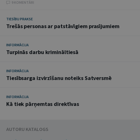
9 KOMENTĀRI
TIESĪBU PRAKSE
Trešās personas ar patstāvīgiem prasījumiem
INFORMĀCIJA
Turpinās darbu krimināltiesā
INFORMĀCIJA
Tiesībsarga izvirzīšanu noteiks Satversmē
INFORMĀCIJA
Kā tiek pārņemtas direktīvas
AUTORU KATALOGS