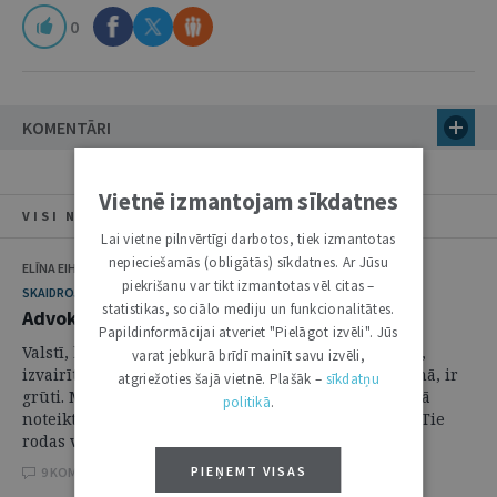
0
KOMENTĀRI
Vietnē izmantojam sīkdatnes
VISI NUMURA RAKSTI
Lai vietne pilnvērtīgi darbotos, tiek izmantotas
nepieciešamās (obligātās) sīkdatnes. Ar Jūsu
ELĪNA EIHMANE
piekrišanu var tikt izmantotas vēl citas –
SKAIDROJUMI. VIEDOKĻI
statistikas, sociālo mediju un funkcionalitātes.
Advokāta un klientu interešu konflikti
Papildinformācijai atveriet "Pielāgot izvēli". Jūs
Valstī, kurā advokātu skaits nav neizmērojami plašs,
varat jebkurā brīdī mainīt savu izvēli,
izvairīties no interešu konfliktiem, labākajā gadījumā, ir
atgriežoties šajā vietnē. Plašāk –
sīkdatņu
grūti. Maldīga ir doma, ka, limitējot savu praksi kādā
politikā
.
noteiktā sfērā, no konfliktiem iespējams izvairīties. Tie
rodas visās tiesību ...
PIEŅEMT VISAS
9 KOMENTĀRI