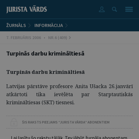
ŽURNĀLS
INFORMĀCIJA
7. FEBRUĀRIS 2006 • NR.6 (409)
Turpinās darbu krimināltiesā
Turpinās darbu krimināltiesā
Latvijas pārstāve profesore Anita Ušacka 26.janvārī
atkārtoti tika ievēlēta par Starptautiskās
krimināltiesas (SKT) tiesnesi.
ŠIS RAKSTS PIEEJAMS “JURISTA VĀRDA” ABONENTIEM
Lai lasītu šo rakstu tālāk, Tev jābūt žurnāla abonentam.