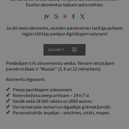
Esošos abonentus lūdzam autorizēties:
Ja vēl neesi abonents, aicinām pievienoties lasītāju pulkam.
Iegūsi tūlītēju piekļuvi digitālajam saturam!
ABONĒT
Piedāvājam trīs abonementu veidus. Vienam lietotājam
piemērotākais ir "Mazais" (3, 6 un 12 mēnešiem).
Abonentu ieguvumi:
Pieeja jaunākajam izdevumam
Neierobežota pieeja arhīvam – 24 h/7 d.
Vairāk nekā 18 000 rakstu un 2000 autoru
Visi tematiskie numuri un ikgadējie grāmatžurnāli
Personalizētās iespējas – piezīmes, citāti, mapes