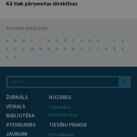
Kā tiek pārņemtas direktīvas
AUTORU KATALOGS
A
Ā
B
C
Č
D
E
Ē
F
G
Ģ
H
I
J
K
Ķ
L
Ļ
M
N
Ņ
O
P
R
S
Š
T
U
Ū
V
Z
Ž
ŽURNĀLS
NOZARES
VEIKALS
Civiltiesības
BIBLIOTĒKA
Krimināltiesības
#TEIRDARBS
TIESĪBU PRAKSE
JAUNUMI
EST nolēmumi