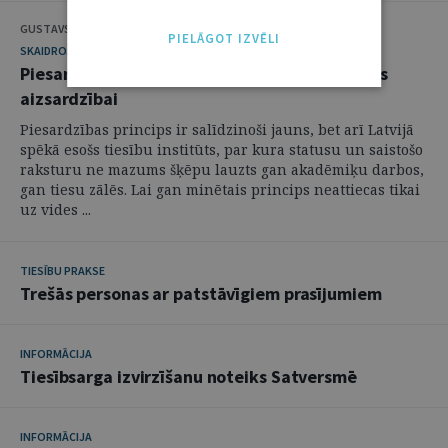
GUSTAVS GAILIS
PIELĀGOT IZVĒLI
SKAIDROJUMI. VIEDOKĻI
Piesardzības principa piemērošana jūras vides
aizsardzībai
Piesardzības princips ir salīdzinoši jauns, bet arī Latvijā
spēkā esošs tiesību institūts, par kura statusu un saistošo
raksturu ne mazums šķēpu lauzts gan akadēmiķu darbos,
gan tiesu zālēs. Lai gan minētais princips neattiecas tikai
uz vides ...
TIESĪBU PRAKSE
Trešās personas ar patstāvīgiem prasījumiem
INFORMĀCIJA
Tiesībsarga izvirzīšanu noteiks Satversmē
INFORMĀCIJA