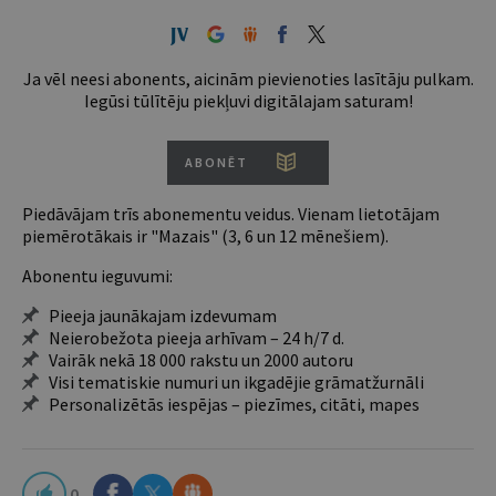
Ja vēl neesi abonents, aicinām pievienoties lasītāju pulkam.
Iegūsi tūlītēju piekļuvi digitālajam saturam!
ABONĒT
Piedāvājam trīs abonementu veidus. Vienam lietotājam
piemērotākais ir "Mazais" (3, 6 un 12 mēnešiem).
Abonentu ieguvumi:
Pieeja jaunākajam izdevumam
Neierobežota pieeja arhīvam – 24 h/7 d.
Vairāk nekā 18 000 rakstu un 2000 autoru
Visi tematiskie numuri un ikgadējie grāmatžurnāli
Personalizētās iespējas – piezīmes, citāti, mapes
0