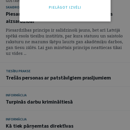
GUSTAVS GAILIS
PIELĀGOT IZVĒLI
SKAIDROJUMI. VIEDOKĻI
Piesardzības principa piemērošana jūras vides
aizsardzībai
Piesardzības princips ir salīdzinoši jauns, bet arī Latvijā
spēkā esošs tiesību institūts, par kura statusu un saistošo
raksturu ne mazums šķēpu lauzts gan akadēmiķu darbos,
gan tiesu zālēs. Lai gan minētais princips neattiecas tikai
uz vides ...
TIESĪBU PRAKSE
Trešās personas ar patstāvīgiem prasījumiem
INFORMĀCIJA
Turpinās darbu krimināltiesā
INFORMĀCIJA
Kā tiek pārņemtas direktīvas