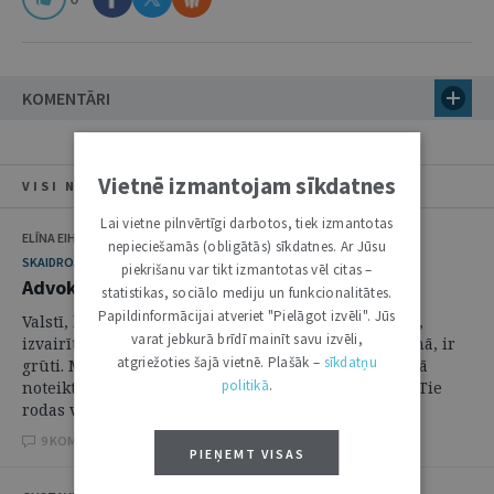
KOMENTĀRI
Vietnē izmantojam sīkdatnes
VISI NUMURA RAKSTI
Lai vietne pilnvērtīgi darbotos, tiek izmantotas
ELĪNA EIHMANE
nepieciešamās (obligātās) sīkdatnes. Ar Jūsu
SKAIDROJUMI. VIEDOKĻI
piekrišanu var tikt izmantotas vēl citas –
Advokāta un klientu interešu konflikti
statistikas, sociālo mediju un funkcionalitātes.
Papildinformācijai atveriet "Pielāgot izvēli". Jūs
Valstī, kurā advokātu skaits nav neizmērojami plašs,
varat jebkurā brīdī mainīt savu izvēli,
izvairīties no interešu konfliktiem, labākajā gadījumā, ir
atgriežoties šajā vietnē. Plašāk –
sīkdatņu
grūti. Maldīga ir doma, ka, limitējot savu praksi kādā
politikā
.
noteiktā sfērā, no konfliktiem iespējams izvairīties. Tie
rodas visās tiesību ...
9 KOMENTĀRI
PIEŅEMT VISAS