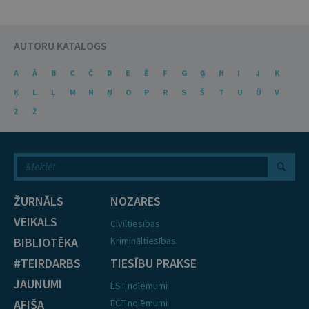
AUTORU KATALOGS
A
Ā
B
C
Č
D
E
Ē
F
G
Ģ
H
I
J
K
Ķ
L
Ļ
M
N
Ņ
O
P
R
S
Š
T
U
Ū
V
Z
Ž
ŽURNĀLS
NOZARES
VEIKALS
Civiltiesības
BIBLIOTĒKA
Krimināltiesības
#TEIRDARBS
TIESĪBU PRAKSE
JAUNUMI
EST nolēmumi
AFIŠA
ECT nolēmumi