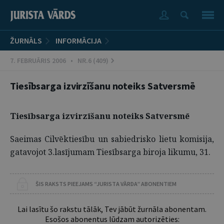
ŽURNĀLS
INFORMĀCIJA
7. FEBRUĀRIS 2006 • NR.6 (409)
Tiesībsarga izvirzīšanu noteiks Satversmē
Tiesībsarga izvirzīšanu noteiks Satversmē
Saeimas Cilvēktiesību un sabiedrisko lietu komisija,
gatavojot 3.lasījumam Tiesībsarga biroja likumu, 31.
ŠIS RAKSTS PIEEJAMS “JURISTA VĀRDA” ABONENTIEM
Lai lasītu šo rakstu tālāk, Tev jābūt žurnāla abonentam.
Esošos abonentus lūdzam autorizēties: