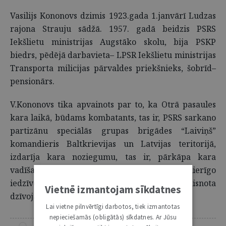
Vasilijs Kononovs dzimis 1923.gada 1.janvārī Ludzas
rajona Strauju sādžā. 1957. gadā beidzis PSRS
Iekšlietu ministrijas Augstāko skolu, bija PSKP
biedrs, pēdējā darbavieta– LPSR Iekšlietu ministrijas
Transporta milicijas pārvaldes priekšnieks, šobrīd–
pensionārs.
V.Kononovs tika apvainots par to, ka Otrā pasaules
kara laikā, būdams kombatants, tas ir, PSRS sarkano
partizānu speciālās grupas brigādes “Laiviņš”
komandieris Baltkrievijas un Latvijas teritorijā,
izdarīja kara noziegumu, tas ir, pārkāpa kara
vadīšanas noteikumus, kas izpaudās kā mierīgo
iedzīvotāju slepkavība, spīdzināšana, neattaisnota
Vietnē izmantojam sīkdatnes
dzīvojamo un saimniecības ēku postīšana.
Lai vietne pilnvērtīgi darbotos, tiek izmantotas
nepieciešamās (obligātās) sīkdatnes. Ar Jūsu