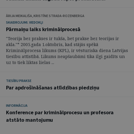
ĀRIJA MEIKALIŠA, KRISTĪNE STRADA-ROZENBERGA
SKAIDROJUMI. VIEDOKĻI
Pārmaiņu laiks kriminālprocesā
"Teorija bez prakses ir tukša, bet prakse bez teorijas ir
akla."* 2005.gada 1.oktobris, kad stājās spēkā
Kriminālprocesa likums (KPL), ir vēsturiska diena Latvijas
tiesību attīstībā. Likums neapšaubāmi tika ilgi gaidīts un
uz to tiek liktas lielas ...
TIESĪBU PRAKSE
Par apdrošināšanas atlīdzības piedziņu
INFORMĀCIJA
Konference par kriminālprocesu un profesora
atstāto mantojumu