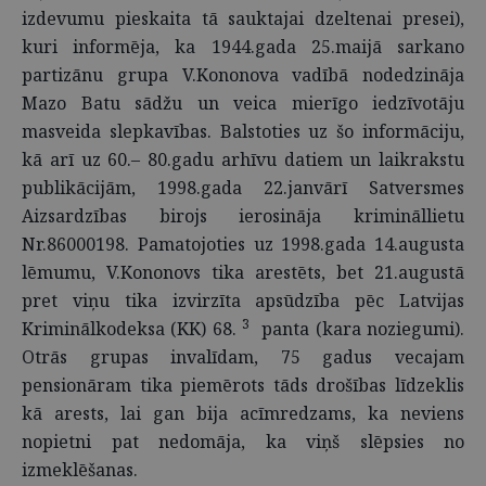
izdevumu pieskaita tā sauk­tajai dzeltenai presei),
kuri informēja, ka 1944.gada 25.maijā sarkano
partizānu grupa V.Kononova vadībā nodedzināja
Mazo Batu sādžu un veica mierīgo iedzīvotāju
masveida slepkavības. Balstoties uz šo informāciju,
kā arī uz 60.– 80.gadu arhīvu datiem un laikrakstu
publikācijām, 1998.gada 22.janvārī Satversmes
Aizsardzības birojs ierosināja krimināllietu
Nr.86000198. Pamatojoties uz 1998.gada 14.augusta
lēmumu, V.Kononovs tika arestēts, bet 21.augustā
pret viņu tika izvirzīta apsūdzība pēc Latvijas
3
Kriminālkodeksa (KK) 68.
panta (kara noziegumi).
Otrās grupas invalīdam, 75 gadus vecajam
pensionāram tika piemērots tāds drošības līdzeklis
kā arests, lai gan bija acīmredzams, ka neviens
nopietni pat nedomāja, ka viņš slēpsies no
izmeklēšanas.