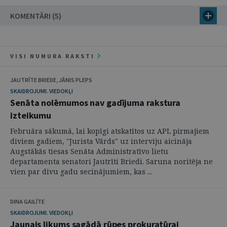
KOMENTĀRI (5)
VISI NUMURA RAKSTI
JAUTRĪTE BRIEDE, JĀNIS PLEPS
SKAIDROJUMI. VIEDOKĻI
Senāta nolēmumos nav gadījuma rakstura
izteikumu
Februāra sākumā, lai kopīgi atskatītos uz APL pirmajiem
diviem gadiem, "Jurista Vārds" uz interviju aicināja
Augstākās tiesas Senāta Administratīvo lietu
departamenta senatori Jautrīti Briedi. Saruna noritēja ne
vien par divu gadu secinājumiem, kas ...
DINA GAILĪTE
SKAIDROJUMI. VIEDOKĻI
Jaunais likums sagādā rūpes prokuratūrai