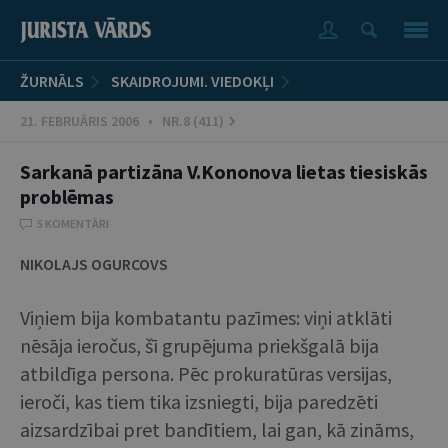
ŽURNĀLS
SKAIDROJUMI. VIEDOKĻI
21. FEBRUĀRIS 2006 • NR.8 (411)
Sarkanā partizāna V.Kononova lietas tiesiskās
problēmas
5 KOMENTĀRI
NIKOLAJS OGURCOVS
Viņiem bija kombatantu pazīmes: viņi atklāti
nēsāja ieročus, šī grupējuma priekšgalā bija
atbildīga persona. Pēc prokuratūras versijas,
ieroči, kas tiem tika izsniegti, bija paredzēti
aizsardzībai pret bandītiem, lai gan, kā zināms,