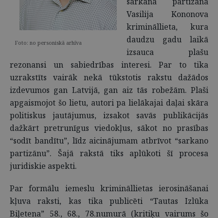
sarkanā partizāna
Vasilija Kononova
krimināllieta, kura
daudzu gadu laikā
Foto: no personiskā arhīva
izsauca plašu
rezonansi un sabiedrības interesi. Par to tika
uzrakstīts vairāk nekā tūkstotis rakstu dažādos
izdevumos gan Latvijā, gan aiz tās robežām. Plaši
apgaismojot šo lietu, autori pa lielākajai daļai skāra
politiskus jautājumus, izsakot savās publikācijās
dažkārt pretrunīgus viedokļus, sākot no prasības
“sodīt bandītu”, līdz aicinājumam atbrīvot “sarkano
partizānu”. Šajā rakstā tiks aplūkoti šī procesa
juridiskie aspekti.
Par formālu iemeslu krimināllietas ierosināšanai
kļuva raksti, kas tika publicēti “Tautas Izlūka
Biļetena” 58., 68., 78.numurā (kritiķu vairums šo