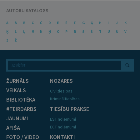
AUTORU KATALOGS
A
Ā
B
C
Č
D
E
Ē
F
G
Ģ
H
I
J
K
Ķ
L
Ļ
M
N
Ņ
O
P
R
S
Š
T
U
Ū
V
Z
Ž
ŽURNĀLS
NOZARES
VEIKALS
Civiltiesības
BIBLIOTĒKA
Krimināltiesības
#TEIRDARBS
TIESĪBU PRAKSE
JAUNUMI
EST nolēmumi
AFIŠA
ECT nolēmumi
FOTO / VIDEO
KONTAKTI