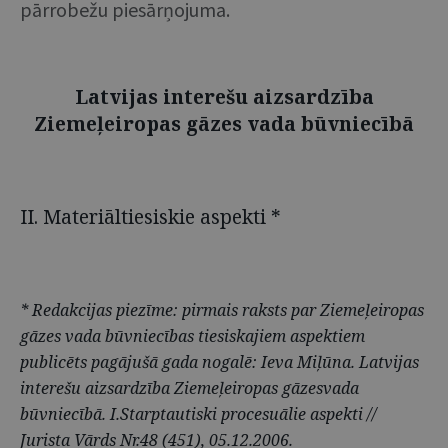
pārrobežu piesārņojuma.
Latvijas interešu aizsardzība
Ziemeļeiropas gāzes vada būvniecībā
II. Materiāltiesiskie aspekti *
* Redakcijas piezīme: pirmais raksts par Ziemeļeiropas
gāzes vada būvniecības tiesiskajiem aspektiem
publicēts pagājušā gada nogalē: Ieva Miļūna. Latvijas
interešu aizsardzība Ziemeļeiropas gāzesvada
būvniecībā. I.Starptautiski procesuālie aspekti //
Jurista Vārds Nr.48 (451), 05.12.2006.