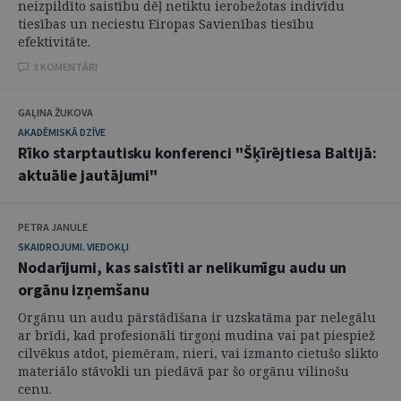
neizpildīto saistību dēļ netiktu ierobežotas indivīdu
tiesības un neciestu Eiropas Savienības tiesību
efektivitāte.
3 KOMENTĀRI
GAĻINA ŽUKOVA
AKADĒMISKĀ DZĪVE
Rīko starptautisku konferenci "Šķīrējtiesa Baltijā:
aktuālie jautājumi"
PETRA JANULE
SKAIDROJUMI. VIEDOKĻI
Nodarījumi, kas saistīti ar nelikumīgu audu un
orgānu izņemšanu
Orgānu un audu pārstādīšana ir uzskatāma par nelegālu
ar brīdi, kad profesionāli tirgoņi mudina vai pat piespiež
cilvēkus atdot, piemēram, nieri, vai izmanto cietušo slikto
materiālo stāvokli un piedāvā par šo orgānu vilinošu
cenu.