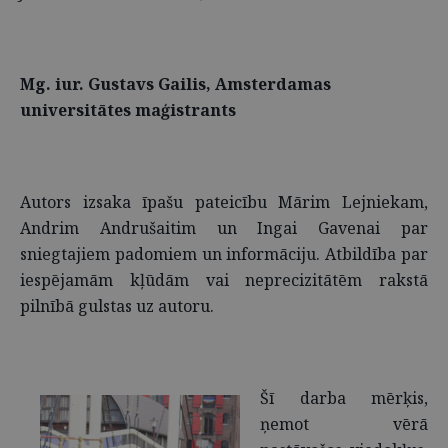
Mg. iur. Gustavs Gailis, Amsterdamas
universitātes maģistrants
Autors izsaka īpašu pateicību Mārim Lejniekam,
Andrim Andrušaitim un Ingai Gavenai par
sniegtajiem padomiem un informāciju. Atbildība par
iespējamām kļūdām vai neprecizitātēm rakstā
pilnībā gulstas uz autoru.
Šī darba mērķis,
ņemot vērā