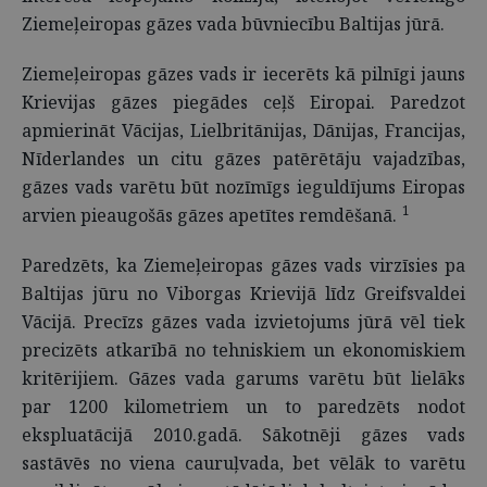
Ziemeļeiropas gāzes vada būvniecību Baltijas jūrā.
Ziemeļeiropas gāzes vads ir iecerēts kā pilnīgi jauns
Krievijas gāzes piegādes ceļš Eiropai. Paredzot
apmierināt Vācijas, Lielbritānijas, Dānijas, Francijas,
Nīderlandes un citu gāzes patērētāju vajadzības,
gāzes vads varētu būt nozīmīgs ieguldījums Eiropas
1
arvien pieaugošās gāzes apetītes remdēšanā.
Paredzēts, ka Ziemeļeiropas gāzes vads virzīsies pa
Baltijas jūru no Viborgas Krievijā līdz Greifsvaldei
Vācijā. Precīzs gāzes vada izvietojums jūrā vēl tiek
precizēts atkarībā no tehniskiem un ekonomiskiem
kritērijiem. Gāzes vada garums varētu būt lielāks
par 1200 kilometriem un to paredzēts nodot
ekspluatācijā 2010.gadā. Sākotnēji gāzes vads
sastāvēs no viena cauruļvada, bet vēlāk to varētu