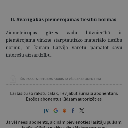
II. Svarīgākās piemērojamas tiesību normas
Ziemeļeiropas gāzes vada būvniecībā ir
piemērojama virkne starptautisko materiālo tiesību
normu, ar kurām Latvija varētu pamatot savu
interešu aizsardzību.
ŠIS RAKSTS PIEEJAMS “JURISTA VĀRDA” ABONENTIEM
Lai lasītu šo rakstu tālāk, Tev jābūt žurnāla abonentam.
Esošos abonentus lūdzam autorizēties:
Ja vēl neesi abonents, aicinām pievienoties lasītāju pulkam.
Iegūsi tūlītēju piekļuvi digitālajam saturam!