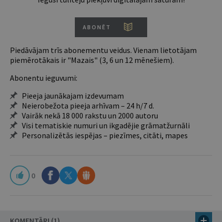
ABONĒT
Piedāvājam trīs abonementu veidus. Vienam lietotājam
piemērotākais ir "Mazais" (3, 6 un 12 mēnešiem).
Abonentu ieguvumi:
Pieeja jaunākajam izdevumam
Neierobežota pieeja arhīvam – 24 h/7 d.
Vairāk nekā 18 000 rakstu un 2000 autoru
Visi tematiskie numuri un ikgadējie grāmatžurnāli
Personalizētās iespējas – piezīmes, citāti, mapes
0
KOMENTĀRI (1)