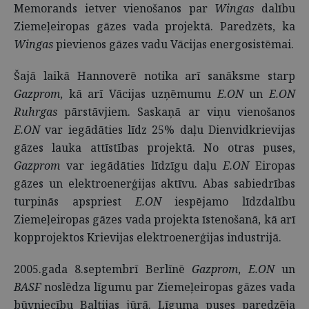
Memorands ietver vienošanos par
Wingas
dalību
Ziemeļeiropas gāzes vada projektā. Paredzēts, ka
Wingas
pievienos gāzes vadu Vācijas energosistēmai.
Šajā laikā Hannoverē notika arī sanāksme starp
Gazprom
, kā arī Vācijas uzņēmumu
E.ON
un
E.ON
Ruhrgas
pārstāvjiem. Saskaņā ar viņu vienošanos
E.ON
var iegādāties līdz 25% daļu Dienvidkrievijas
gāzes lauka attīstības projektā. No otras puses,
Gazprom
var iegādāties līdzīgu daļu
E.ON
Eiropas
gāzes un elektroenerģijas aktīvu. Abas sabiedrības
turpinās apspriest
E.ON
iespējamo līdzdalību
Ziemeļeiropas gāzes vada projekta īstenošanā, kā arī
kopprojektos Krievijas elektroenerģijas industrijā.
2005.gada 8.septembrī Berlīnē
Gazprom
,
E.ON
un
BASF
noslēdza līgumu par Ziemeļeiropas gāzes vada
būvniecību Baltijas jūrā. Līguma puses paredzēja