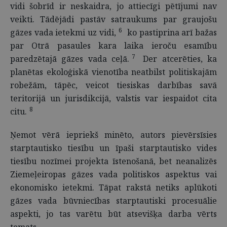
vidi šobrīd ir neskaidra, jo attiecīgi pētījumi nav
veikti. Tādējādi pastāv satraukums par graujošu
6
gāzes vada ietekmi uz vidi,
ko pastiprina arī bažas
par Otrā pasaules kara laika ieroču esamību
7
paredzētajā gāzes vada ceļā.
Der atcerēties, ka
planētas ekoloģiskā vienotība neatbilst politiskajām
robežām, tāpēc, veicot tiesiskas darbības savā
teritorijā un jurisdikcijā, valstis var iespaidot cita
8
citu.
Ņemot vērā iepriekš minēto, autors pievērsīsies
starptautisko tiesību un īpaši starptautisko vides
tiesību nozīmei projekta īstenošanā, bet neanalizēs
Ziemeļeiropas gāzes vada politiskos aspektus vai
ekonomisko ietekmi. Tāpat rakstā netiks aplūkoti
gāzes vada būvniecības starptautiski procesuālie
aspekti, jo tas varētu būt atsevišķa darba vērts