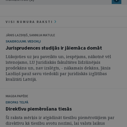
VISI NUMURA RAKSTI
JĀNIS LAZDIŅŠ, SANNIJA MATULE
SKAIDROJUMI. VIEDOKĻI
Jurisprudences studijās ir jāiemāca domāt
Lūkojoties uz jau paveikto un, iespējams, nākotnē vēl
īstenojamo, LU Juridiskās fakultātes līdzšinējais
prodekāns un, nav izslēgts, - nākamais dekāns, Jānis
Lazdiņš pauž savu viedokli par juridiskās izglītības
kvalitāti Latvijā.
MAGDA PAPĒDE
EIROPAS TELPĀ
Direktīvu piemērošana tiesās
Šī raksta mērķis ir atgādināt tiesību piemērotājiem par
direktīvu kā tiesību avotu nozīmi, lai valsts laikus