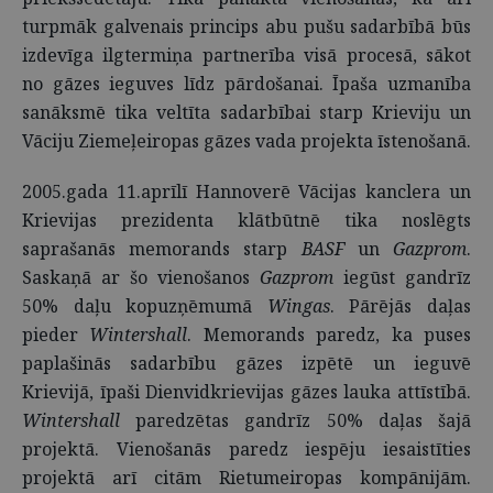
turpmāk galvenais princips abu pušu sadarbībā būs
izdevīga ilgtermiņa partnerība visā procesā, sākot
no gāzes ieguves līdz pārdošanai. Īpaša uzmanība
sanāksmē tika veltīta sadarbībai starp Krieviju un
Vāciju Ziemeļeiropas gāzes vada projekta īstenošanā.
2005.gada 11.aprīlī Hannoverē Vācijas kanclera un
Krievijas prezidenta klātbūtnē tika noslēgts
saprašanās memorands starp
BASF
un
Gazprom
.
Saskaņā ar šo vienošanos
Gazprom
iegūst gandrīz
50% daļu kopuzņēmumā
Wingas
. Pārējās daļas
pieder
Wintershall
. Memorands paredz, ka puses
paplašinās sadarbību gāzes izpētē un ieguvē
Krievijā, īpaši Dienvidkrievijas gāzes lauka attīstībā.
Wintershall
paredzētas gandrīz 50% daļas šajā
projektā. Vienošanās paredz iespēju iesaistīties
projektā arī citām Rietumeiropas kompānijām.