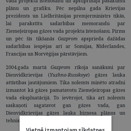
vada projekta īstenošanu un apstiprināja pasākumu
plānu un grafiku. Pēc nepilna gada Krievijas
prezidents un Lielbritānijas premjerministrs tikās,
lai parakstītu sadarbības memorandu par
Ziemeļeiropas gāzes vada projekta īstenošanu. Pirms
un pēc šīs tikšanās
Gazprom
apsprieda dažādas
sadarbības iespējas arī ar Somijas, Nīderlandes,
Francijas un Norvēģijas pārstāvjiem.
2004.gada martā
Gazprom
rīkoja sanāksmi par
Dienvidkrievijas (
Yuzhno-Russkoye
) gāzes lauka
attīstības jautājumiem. Tika nolemts minēto atradni
izmantot kā gāzes pamatavotu Ziemeļeiropas gāzes
vada ekspluatācijā. To ievērojot, tika arī nolemts
saskaņoti sagatavot gan gāzes vada, gan
Dienvidkrievijas gāzes lauka biznesa plānus un
tehniski ekonomisko pamatojumu.
Vietnē izmantojam sīkdatnes