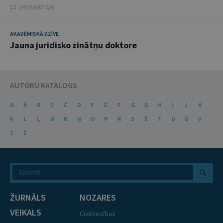
2 KOMENTĀRI
AKADĒMISKĀ DZĪVE
Jauna juridisko zinātņu doktore
AUTORU KATALOGS
A
Ā
B
C
Č
D
E
Ē
F
G
Ģ
H
I
J
K
Ķ
L
Ļ
M
N
Ņ
O
P
R
S
Š
T
U
Ū
V
Z
Ž
ŽURNĀLS
NOZARES
VEIKALS
Civiltiesības