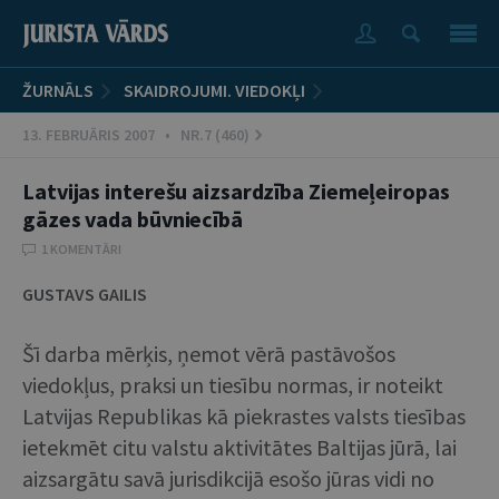
ŽURNĀLS
SKAIDROJUMI. VIEDOKĻI
13. FEBRUĀRIS 2007 • NR.7 (460)
Latvijas interešu aizsardzība Ziemeļeiropas
gāzes vada būvniecībā
1 KOMENTĀRI
GUSTAVS GAILIS
Šī darba mērķis, ņemot vērā pastāvošos
viedokļus, praksi un tiesību normas, ir noteikt
Latvijas Republikas kā piekrastes valsts tiesības
ietekmēt citu valstu aktivitātes Baltijas jūrā, lai
aizsargātu savā jurisdikcijā esošo jūras vidi no