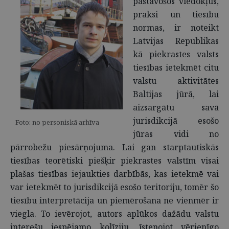
pastāvošos viedokļus,
praksi un tiesību
normas, ir noteikt
Latvijas Republikas
kā piekrastes valsts
tiesības ietekmēt citu
valstu aktivitātes
Baltijas jūrā, lai
aizsargātu savā
jurisdikcijā esošo
Foto: no personiskā arhīva
jūras vidi no
pārrobežu piesārņojuma. Lai gan starptautiskās
tiesības teorētiski piešķir piekrastes valstīm visai
plašas tiesības iejaukties darbībās, kas ietekmē vai
var ietekmēt to jurisdikcijā esošo teritoriju, tomēr šo
tiesību interpretācija un piemērošana ne vienmēr ir
viegla. To ievērojot, autors aplūkos dažādu valstu
interešu iespējamo kolīziju, īstenojot vērienīgo