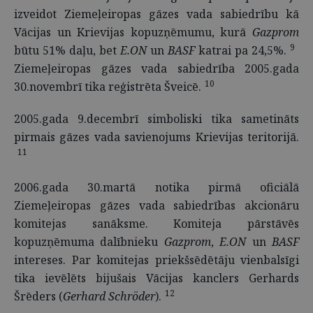
izveidot Ziemeļeiropas gāzes vada sabiedrību kā
Vācijas un Krievijas kopuzņēmumu, kurā
Gazprom
9
būtu 51% daļu, bet
E.ON
un
BASF
katrai pa 24,5%.
Ziemeļeiropas gāzes vada sabiedrība 2005.gada
10
30.novembrī tika reģistrēta Šveicē.
2005.gada 9.decembrī simboliski tika sametināts
pirmais gāzes vada savienojums Krievijas teritorijā.
11
2006.gada 30.martā notika pirmā oficiālā
Ziemeļeiropas gāzes vada sabiedrības akcionāru
komitejas sanāksme. Komiteja pārstāvēs
kopuzņēmuma dalībnieku
Gazprom
,
E.ON
un
BASF
intereses. Par komitejas priekšsēdētāju vienbalsīgi
tika ievēlēts bijušais Vācijas kanclers Gerhards
12
Šrēders (
Gerhard Schröder
).