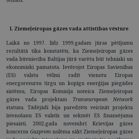
temats.
I. Ziemeļeiropas gāzes vada attīstības vēsture
Laikā no 1997. līdz 1999.gadam jūras pētījumu
rezultātā tika konstatēts, ka Ziemeļeiropas gāzes
vada būvniecība Baltijas jūrā varētu būt tehniski un
ekonomiski pamatota. Ievērojot Eiropas Savienības
(ES) valstu vēlmi radīt vienotu Eiropas
energoresursu tirgu un kopīgu enerģijas piegādes
sistēmu, Eiropas Komisija noteica Ziemeļeiropas
gāzes vada projektam
Transeuropean Network
statusu. Tādējādi bija paredzēts veicināt projekta
īstenošanu ES valstīs un sekmēt ES finansējuma
piesaisti. 2002.gada novembrī Krievijas gāzes
koncerns
Gazprom
nolēma sākt Ziemeļeiropas gāzes