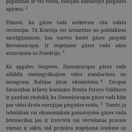
papildināt ar vēl vienu, tādējādi dubultojot piegādes
2
apjomu.
Plānots, ka gāzes vads nešķērsos citu valstu
teritorijas. Tā Krievija cer izvairīties no politiskiem
sarežģījumiem, kas varētu kavēt gāzes piegādi
Rietumeiropai. Ir iespējams gāzes vada sānu
3
atzarojums uz Zviedriju.
Kā apgalvo
Gazprom
, Ziemeļeiropas gāzes vads
atbildīs visstingrākajiem vides standartiem un
4
nesagraus Baltijas jūras ekosistēmu.
Eiropas
Savienības ārlietu komisāre Benita Ferero-Valdnere
ir paudusi viedokli, ka Ziemeļeiropas gāzes vads kļūs
5
par videi drošu enerģijas piegādes veidu.
Tomēr, ja
tehniskais vai ekonomiskais pamatojums gāzes vada
būvniecībai jau ir izvērtēts vai vērtēšanas process
vismaz ir sākts, tad projekta iespējamā ietekme uz