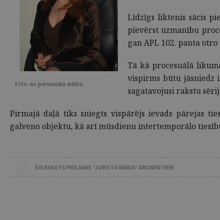
Līdzīgs liktenis sācis p
pievērst uzmanību proce
gan APL 102. panta otro 
Tā kā procesuālā likum
vispirms būtu jāsniedz 
Foto: no personiskā arhīva
sagatavojusi rakstu sēri
Pirmajā daļā tiks sniegts vispārējs ievads pārejas ti
galveno objektu, kā arī mūsdienu intertemporālo tiesīb
ŠIS RAKSTS PIEEJAMS “JURISTA VĀRDA” ABONENTIEM