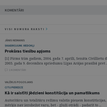
KOMENTĀRI
VISI NUMURA RAKSTI
JĀNIS NEIMANIS
SKAIDROJUMI. VIEDOKĻI
Prokūras tiesību apjoms
[1] Pirms trim gadiem, 2004. gada 7. aprīlī, Senāta Civillietu
2003. gada 9. decembra spriedumu Līgas Arājas prasībā pret ..
1 KOMENTĀRI
VALĒRIJS POGOSJANS
CITU PIEREDZE
Kā ir saistīti jēdzieni konstitūcija un pamatlikums
Autoritāru un totalitāru režīmu valstis pieņem konstitūcijas, 
mērķis nav ierobežot varu, bet - gluži otrādi - padarīt to ...