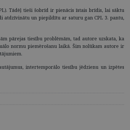
 Tādēļ tieši šobrīd ir pienācis īstais brīdis, lai sāktu
 atdzīvinātu un piepildītu ar saturu gan CPL 3. pantu,
jām pārejas tiesību problēmām, tad autore uzskata, ka
cesuālo normu piemērošanu laikā. Šim nolūkam autore ir
autājumiem.
jautājumus, intertemporālo tiesību jēdzienu un izpētes