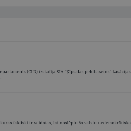
 departaments (CLD) izskatīja SIA "Ķīpsalas peldbaseins" kasācijas
.
kuras faktiski ir veidotas, lai noslēptu šo valstu nedemokrātisko 