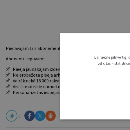
Piedāvājam trīs abonementu veidus. Vienam lietotājam piemēro
Lai vietne pilnvērtīg
Abonentu ieguvumi:
vēl citas – statisti
Pieeja jaunākajam izdevumam
Neierobežota pieeja arhīvam – 24 h/7 d.
Vairāk nekā 18 000 rakstu un 2000 autoru
Visi tematiskie numuri un ikgadējie grāmatžurnāli
Personalizētās iespējas – piezīmes, citāti, mapes
3