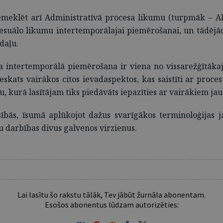
iemeklēt arī Administratīvā procesa likumu (turpmāk – APL).
suālo likumu intertemporālajai piemērošanai, un tādējādi
daļu.
a intertemporālā piemērošana ir viena no vissarežģītāka
ieskats vairākos citos ievadaspektos, kas saistīti ar pro
ju, kurā lasītājam tiks piedāvāts iepazīties ar vairākiem j
esībās, īsumā aplūkojot dažus svarīgākos terminoloģijas 
u darbības divus galvenos virzienus.
Lai lasītu šo rakstu tālāk, Tev jābūt žurnāla abonentam.
Esošos abonentus lūdzam autorizēties: