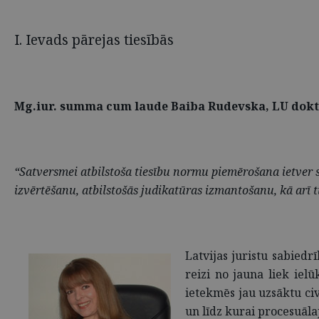
I. Ievads pārejas tiesībās
Mg.iur. summa cum laude Baiba Rudevska, LU dok
“Satversmei atbilstoša tiesību normu piemērošana ietver 
izvērtēšanu, atbilstošās judikatūras izmantošanu, kā arī 
Latvijas juristu sabiedr
reizi no jauna liek iel
ietekmēs jau uzsāktu ci
un līdz kurai procesuālaj