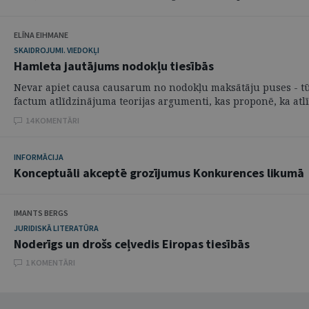
ELĪNA EIHMANE
SKAIDROJUMI. VIEDOKĻI
Hamleta jautājums nodokļu tiesībās
Nevar apiet causa causarum no nodokļu maksātāju puses - tūl
factum atlīdzinājuma teorijas argumenti, kas proponē, ka atlī
14 KOMENTĀRI
INFORMĀCIJA
Konceptuāli akceptē grozījumus Konkurences likumā
IMANTS BERGS
JURIDISKĀ LITERATŪRA
Noderīgs un drošs ceļvedis Eiropas tiesībās
1 KOMENTĀRI