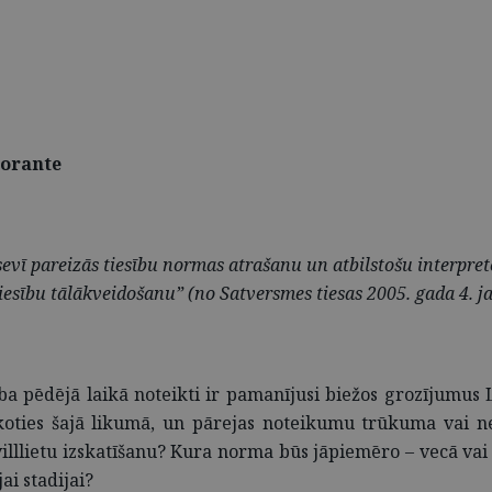
torante
sevī pareizās tiesību normas atrašanu un atbilstošu interpr
tiesību tālākveidošanu” (no Satversmes tiesas 2005. gada 4. j
ība pēdējā laikā noteikti ir pamanījusi biežos grozījumus
ūkoties šajā likumā, un pārejas noteikumu trūkuma vai n
villlietu izskatīšanu? Kura norma būs jāpiemēro – vecā va
ai stadijai?