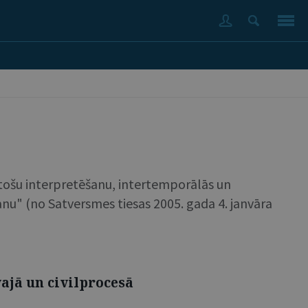
stošu interpretēšanu, intertemporālās un
anu" (no Satversmes tiesas 2005. gada 4. janvāra
jā un civilprocesā