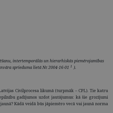
etēšanu, intertemporālās un hierarhiskās piemērojamības
1
anvāra sprieduma lietā Nr. 2004-16-01
).
 Latvijas Civilprocesa likumā (turpmāk – CPL). Tie katru
epilnību gadījumos uzdot jautājumus: kā šie grozījumi
i jaunā? Kādā veidā būs jāpiemēro vecā vai jaunā norma