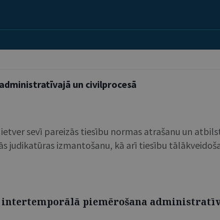
dministratīvajā un civilprocesā
etver sevī pareizās tiesību normas atrašanu un atbil
s judikatūras izmantošanu, kā arī tiesību tālākveidoš
 intertemporālā piemērošana administratīva