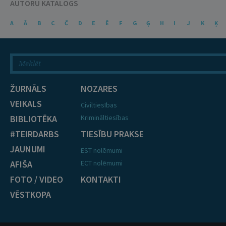
AUTORU KATALOGS
A
Ā
B
C
Č
D
E
Ē
F
G
Ģ
H
I
J
K
Ķ
ŽURNĀLS
NOZARES
VEIKALS
Civiltiesības
BIBLIOTĒKA
Krimināltiesības
#TEIRDARBS
TIESĪBU PRAKSE
JAUNUMI
EST nolēmumi
AFIŠA
ECT nolēmumi
FOTO / VIDEO
KONTAKTI
VĒSTKOPA