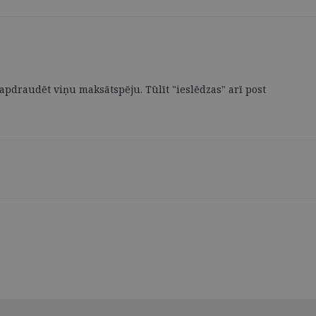
pdraudēt viņu maksātspēju. Tūlīt "ieslēdzas" arī post