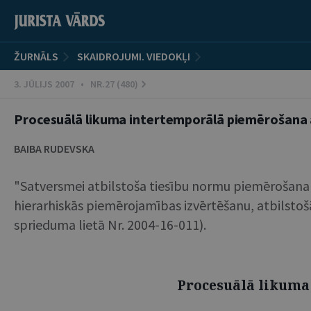
ŽURNĀLS
SKAIDROJUMI. VIEDOKĻI
3. JŪLIJS 2007 • NR.27 (480)
Procesuālā likuma intertemporālā piemērošana a
BAIBA RUDEVSKA
"Satversmei atbilstoša tiesību normu piemērošana i
hierarhiskās piemērojamības izvērtēšanu, atbilstošā
sprieduma lietā Nr. 2004-16-011).
Procesuālā likuma