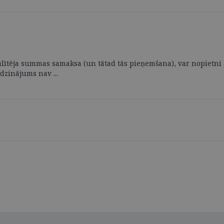
ītēja summas samaksa (un tātad tās pieņemšana), var nopietni a
dzinājums nav ...