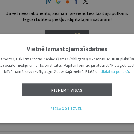
Ja vēl neesi abonents, aicinām pievienoties lasītāju pulkam.
Iegūsi tūlītēju piekļuvi digitālajam saturam!
ABONĒT
Vietnē izmantojam sīkdatnes
tākais ir "Mazais" (3, 6 un 12 mēnešiem).
i darbotos, tiek izmantotas nepieciešamās (obligātās) sīkdatnes. Ar Jūsu piekriša
kas, sociālo mediju un funkcionalitātes. Papildinformācijai atveriet "Pielāgot izvēl
brīdī mainīt savu izvēli, atgriežoties šajā vietnē. Plašāk –
sīkdatņu politikā
.
PIEŅEMT VISAS
PIELĀGOT IZVĒLI