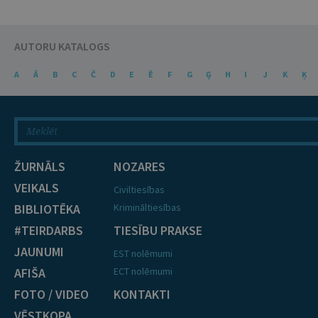
AUTORU KATALOGS
A
Ā
B
C
Č
D
E
Ē
F
G
Ģ
H
I
J
K
Ķ
ŽURNĀLS
NOZARES
VEIKALS
Civiltiesības
BIBLIOTĒKA
Krimināltiesības
#TEIRDARBS
TIESĪBU PRAKSE
JAUNUMI
EST nolēmumi
AFIŠA
ECT nolēmumi
FOTO / VIDEO
KONTAKTI
VĒSTKOPA