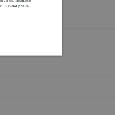
nu var tikt izmantotas
i". Jūs varat jebkurā