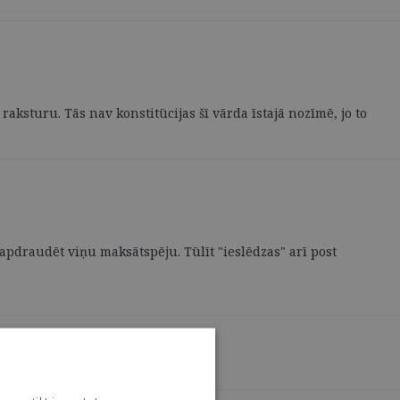
raksturu. Tās nav konstitūcijas šī vārda īstajā nozīmē, jo to
pdraudēt viņu maksātspēju. Tūlīt "ieslēdzas" arī post