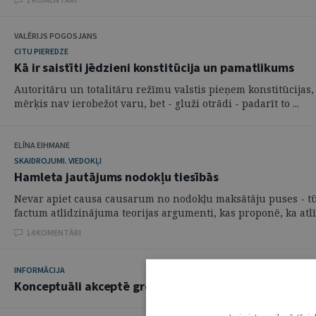
VALĒRIJS POGOSJANS
CITU PIEREDZE
Kā ir saistīti jēdzieni konstitūcija un pamatlikums
Autoritāru un totalitāru režīmu valstis pieņem konstitūcijas, 
mērķis nav ierobežot varu, bet - gluži otrādi - padarīt to ...
ELĪNA EIHMANE
SKAIDROJUMI. VIEDOKĻI
Hamleta jautājums nodokļu tiesībās
Nevar apiet causa causarum no nodokļu maksātāju puses - tūl
factum atlīdzinājuma teorijas argumenti, kas proponē, ka atlī
14 KOMENTĀRI
INFORMĀCIJA
Konceptuāli akceptē grozījumus Konkurences likumā