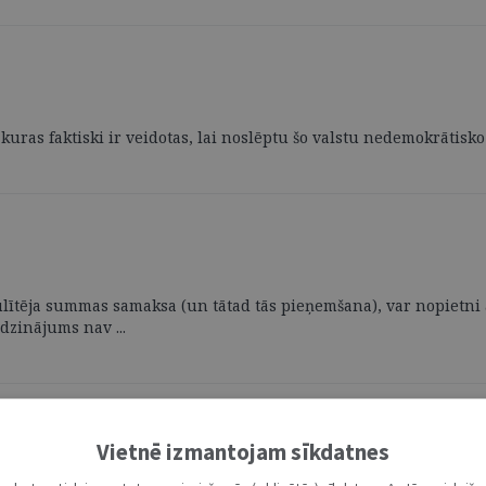
kuras faktiski ir veidotas, lai noslēptu šo valstu nedemokrātisko 
ītēja summas samaksa (un tātad tās pieņemšana), var nopietni a
dzinājums nav ...
Vietnē izmantojam sīkdatnes