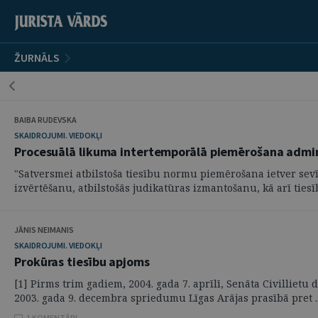
ŽURNĀLS
BAIBA RUDEVSKA
SKAIDROJUMI. VIEDOKĻI
Procesuālā likuma intertemporālā piemērošana admini
"Satversmei atbilstoša tiesību normu piemērošana ietver sev
izvērtēšanu, atbilstošās judikatūras izmantošanu, kā arī tiesīb
JĀNIS NEIMANIS
SKAIDROJUMI. VIEDOKĻI
Prokūras tiesību apjoms
[1] Pirms trim gadiem, 2004. gada 7. aprīlī, Senāta Civillietu
2003. gada 9. decembra spriedumu Līgas Arājas prasībā pret ..
1 KOMENTĀRI