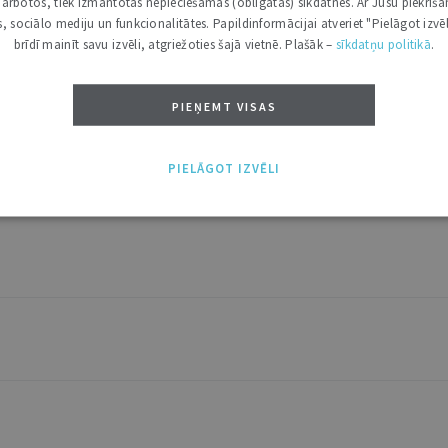
i darbotos, tiek izmantotas nepieciešamās (obligātās) sīkdatnes. Ar Jūsu piekriša
kas, sociālo mediju un funkcionalitātes. Papildinformācijai atveriet "Pielāgot izvēl
brīdī mainīt savu izvēli, atgriežoties šajā vietnē. Plašāk –
sīkdatņu politikā
.
PIEŅEMT VISAS
s sūdzību izskatīšanā par tiesu lēmumiem
PIELĀGOT IZVĒLI