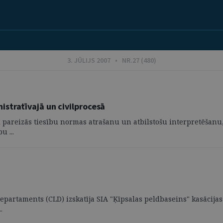
3. JŪLIJS 2007 • NR.27 (480)
stratīvajā un civilprocesā
ī pareizās tiesību normas atrašanu un atbilstošu interpretēšan
u ...
 departaments (CLD) izskatīja SIA "Ķīpsalas peldbaseins" kasācijas
.