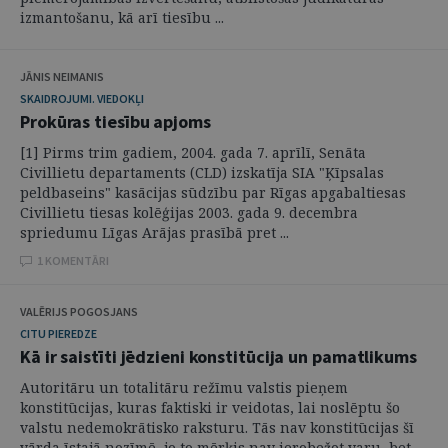
izmantošanu, kā arī tiesību ...
JĀNIS NEIMANIS
SKAIDROJUMI. VIEDOKĻI
Prokūras tiesību apjoms
[1] Pirms trim gadiem, 2004. gada 7. aprīlī, Senāta
Civillietu departaments (CLD) izskatīja SIA "Ķīpsalas
peldbaseins" kasācijas sūdzību par Rīgas apgabaltiesas
Civillietu tiesas kolēģijas 2003. gada 9. decembra
spriedumu Līgas Arājas prasībā pret ...
1 KOMENTĀRI
VALĒRIJS POGOSJANS
CITU PIEREDZE
Kā ir saistīti jēdzieni konstitūcija un pamatlikums
Autoritāru un totalitāru režīmu valstis pieņem
konstitūcijas, kuras faktiski ir veidotas, lai noslēptu šo
valstu nedemokrātisko raksturu. Tās nav konstitūcijas šī
vārda īstajā nozīmē, jo to mērķis nav ierobežot varu, bet -