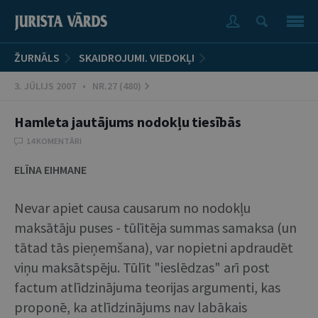
ŽURNĀLS
SKAIDROJUMI. VIEDOKĻI
3. JŪLIJS 2007 • NR.27 (480)
Hamleta jautājums nodokļu tiesībās
14 KOMENTĀRI
ELĪNA EIHMANE
Nevar apiet causa causarum no nodokļu
maksātāju puses - tūlītēja summas samaksa (un
tātad tās pieņemšana), var nopietni apdraudēt
viņu maksātspēju. Tūlīt "ieslēdzas" arī post
factum atlīdzinājuma teorijas argumenti, kas
proponē, ka atlīdzinājums nav labākais