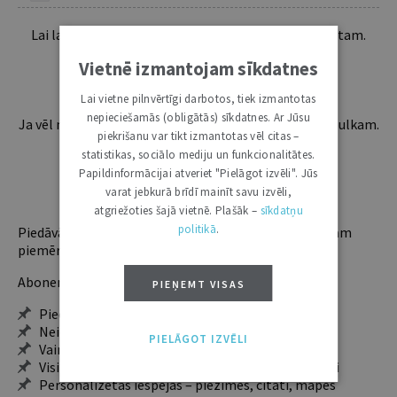
Lai lasītu šo rakstu tālāk, Tev jābūt žurnāla abonentam.
Esošos abonentus lūdzam autorizēties:
Vietnē izmantojam sīkdatnes
Lai vietne pilnvērtīgi darbotos, tiek izmantotas
nepieciešamās (obligātās) sīkdatnes. Ar Jūsu
Ja vēl neesi abonents, aicinām pievienoties lasītāju pulkam.
piekrišanu var tikt izmantotas vēl citas –
Iegūsi tūlītēju piekļuvi digitālajam saturam!
statistikas, sociālo mediju un funkcionalitātes.
Papildinformācijai atveriet "Pielāgot izvēli". Jūs
varat jebkurā brīdī mainīt savu izvēli,
ABONĒT
atgriežoties šajā vietnē. Plašāk –
sīkdatņu
politikā
.
Piedāvājam trīs abonementu veidus. Vienam lietotājam
piemērotākais ir "Mazais" (3, 6 un 12 mēnešiem).
Abonentu ieguvumi:
PIEŅEMT VISAS
Pieeja jaunākajam izdevumam
Neierobežota pieeja arhīvam – 24 h/7 d.
PIELĀGOT IZVĒLI
Vairāk nekā 18 000 rakstu un 2000 autoru
Visi tematiskie numuri un ikgadējie grāmatžurnāli
Personalizētās iespējas – piezīmes, citāti, mapes