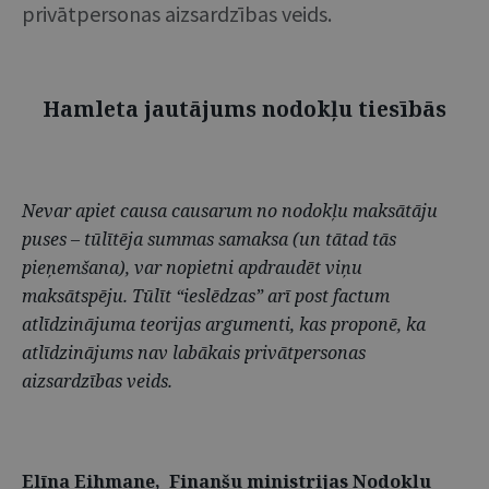
privātpersonas aizsardzības veids.
Hamleta jautājums nodokļu tiesībās
Nevar apiet causa causarum no nodokļu maksātāju
puses – tūlītēja summas samaksa (un tātad tās
pieņemšana), var nopietni apdraudēt viņu
maksātspēju. Tūlīt “ieslēdzas” arī post factum
atlīdzinājuma teorijas argumenti, kas proponē, ka
atlīdzinājums nav labākais privātpersonas
aizsardzības veids.
Elīna Eihmane, Finanšu ministrijas Nodokļu