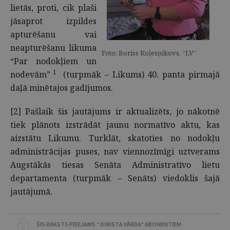
lietās, proti, cik plaši
jāsaprot izpildes
apturēšanu vai
neapturēšanu likuma
Foto: Boriss Koļesņikovs, “LV”
“Par nodokļiem un
1
nodevām”
(turpmāk – Likums) 40. panta pirmajā
daļā minētajos gadījumos.
[2] Pašlaik šis jautājums ir aktualizēts, jo nākotnē
tiek plānots izstrādāt jaunu normatīvo aktu, kas
aizstātu Likumu. Turklāt, skatoties no nodokļu
administrācijas puses, nav viennozīmīgi uztverams
Augstākās tiesas Senāta Administratīvo lietu
departamenta (turpmāk – Senāts) viedoklis šajā
jautājumā.
ŠIS RAKSTS PIEEJAMS “JURISTA VĀRDA” ABONENTIEM