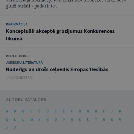
gluži otrādi - padarīt to ...
INFORMĀCIJA
Konceptuāli akceptē grozījumus Konkurences
likumā
IMANTS BERGS
JURIDISKĀ LITERATŪRA
Noderīgs un drošs ceļvedis Eiropas tiesībās
1 KOMENTĀRI
AUTORU KATALOGS
A
Ā
B
C
Č
D
E
Ē
F
G
Ģ
H
I
J
K
Ķ
L
Ļ
M
N
Ņ
O
P
R
S
Š
T
U
Ū
V
Z
Ž