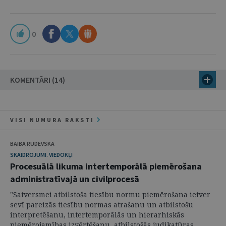
0
KOMENTĀRI (14)
VISI NUMURA RAKSTI
BAIBA RUDEVSKA
SKAIDROJUMI. VIEDOKĻI
Procesuālā likuma intertemporālā piemērošana
administratīvajā un civilprocesā
"Satversmei atbilstoša tiesību normu piemērošana ietver
sevī pareizās tiesību normas atrašanu un atbilstošu
interpretēšanu, intertemporālās un hierarhiskās
piemērojamības izvērtēšanu, atbilstošās judikatūras