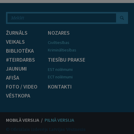
ŽURNĀLS
NOZARES
VEIKALS
Civiltiesības
BIBLIOTĒKA
Krimināltiesības
#TEIRDARBS
TIESĪBU PRAKSE
JAUNUMI
EST nolēmumi
AFIŠA
ECT nolēmumi
FOTO / VIDEO
KONTAKTI
VĒSTKOPA
MOBILĀ VERSIJA /
PILNĀ VERSIJA
© Oficiālais izdevējs Latvijas Vēstnesis