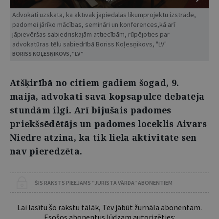
Advokāti uzskata, ka aktīvāk jāpiedalās likumprojektu izstrādē,
padomei jārīko mācības, semināri un konferences,kā arī
jāpievēršas sabiedriskajām attiecībām, rūpējoties par
advokatūras tēlu sabiedrībā Boriss Koļesņikovs, "LV"
BORISS KOĻESŅIKOVS, “LV”
Atšķirībā no citiem gadiem šogad, 9.
maijā, advokāti savā kopsapulcē debatēja
stundām ilgi. Arī bijušais padomes
priekšsēdētājs un padomes loceklis Aivars
Niedre atzina, ka tik liela aktivitāte sen
nav pieredzēta.
ŠIS RAKSTS PIEEJAMS “JURISTA VĀRDA” ABONENTIEM
Lai lasītu šo rakstu tālāk, Tev jābūt žurnāla abonentam.
Esošos abonentus lūdzam autorizēties: