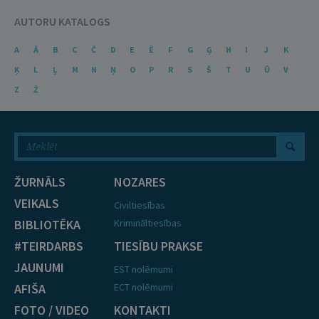
AUTORU KATALOGS
A
Ā
B
C
Č
D
E
Ē
F
G
Ģ
H
I
J
K
Ķ
L
Ļ
M
N
Ņ
O
P
R
S
Š
T
U
Ū
V
Z
Ž
ŽURNĀLS
NOZARES
VEIKALS
Civiltiesības
BIBLIOTĒKA
Krimināltiesības
#TEIRDARBS
TIESĪBU PRAKSE
JAUNUMI
EST nolēmumi
AFIŠA
ECT nolēmumi
FOTO / VIDEO
KONTAKTI