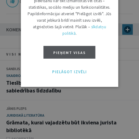
piekrišanu var tikt izmantotas vēl citas –
0
statistikas, sociālo mediju un funkcionalitātes.
Papildinformācijai atveriet "Pielāgot izvēli". Jūs
varat jebkurā brīdī mainīt savu izvēli,
atgriežoties šajā vietnē. Plašāk –
sīkdatņu
KOMENTĀRI
politikā
.
PIEŅEMT VISAS
VISI NUMURA RAKSTI
SANDIJS STATKUS
PIELĀGOT IZVĒLI
SKAIDROJUMI. VIEDOKĻI
Tiesību avoti, kas regulē
sabiedrības līdzdalību
JĀNIS PLEPS
JURIDISKĀ LITERATŪRA
Grāmata, kurai vajadzētu būt ikviena jurista
bibliotēkā
9 KOMENTĀRI