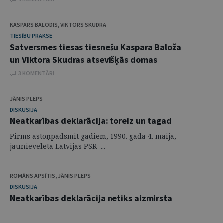
KASPARS BALODIS, VIKTORS SKUDRA
TIESĪBU PRAKSE
Satversmes tiesas tiesnešu Kaspara Baloža
un Viktora Skudras atsevišķās domas
3 KOMENTĀRI
JĀNIS PLEPS
DISKUSIJA
Neatkarības deklarācija: toreiz un tagad
Pirms astoņpadsmit gadiem, 1990. gada 4. maijā,
jaunievēlētā Latvijas PSR ...
ROMĀNS APSĪTIS, JĀNIS PLEPS
DISKUSIJA
Neatkarības deklarācija netiks aizmirsta