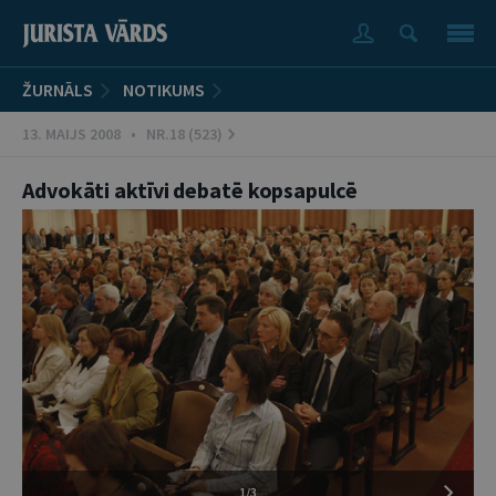
ŽURNĀLS
NOTIKUMS
13. MAIJS 2008 • NR.18 (523)
Advokāti aktīvi debatē kopsapulcē
1/3