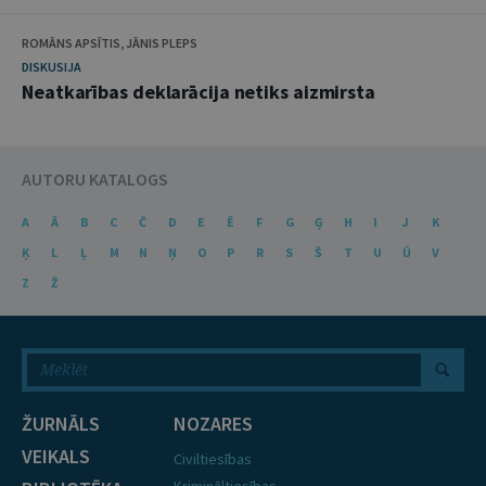
ROMĀNS APSĪTIS, JĀNIS PLEPS
DISKUSIJA
Neatkarības deklarācija netiks aizmirsta
AUTORU KATALOGS
A
Ā
B
C
Č
D
E
Ē
F
G
Ģ
H
I
J
K
Ķ
L
Ļ
M
N
Ņ
O
P
R
S
Š
T
U
Ū
V
Z
Ž
ŽURNĀLS
NOZARES
VEIKALS
Civiltiesības