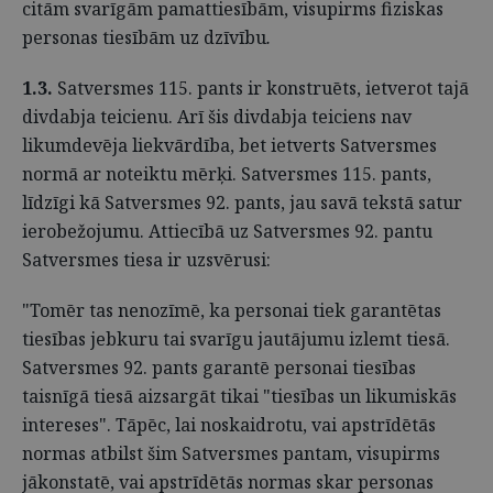
citām svarīgām pamattiesībām, visupirms fiziskas
personas tiesībām uz dzīvību
.
1.3.
Satversmes 115. pants ir konstruēts, ietverot tajā
divdabja teicienu. Arī šis divdabja teiciens nav
likumdevēja liekvārdība, bet ietverts Satversmes
normā ar noteiktu mērķi. Satversmes 115. pants,
līdzīgi kā Satversmes 92. pants, jau savā tekstā satur
ierobežojumu. Attiecībā uz Satversmes 92. pantu
Satversmes tiesa ir uzsvērusi:
"Tomēr tas nenozīmē, ka personai tiek garantētas
tiesības jebkuru tai svarīgu jautājumu izlemt tiesā.
Satversmes 92. pants garantē personai tiesības
taisnīgā tiesā aizsargāt tikai "tiesības un likumiskās
intereses". Tāpēc, lai noskaidrotu, vai apstrīdētās
normas atbilst šim Satversmes pantam, visupirms
jākonstatē, vai apstrīdētās normas skar personas