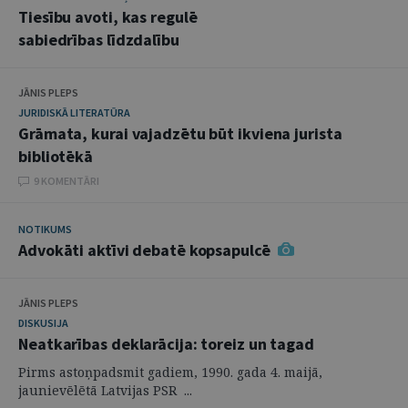
Tiesību avoti, kas regulē
sabiedrības līdzdalību
JĀNIS PLEPS
JURIDISKĀ LITERATŪRA
Grāmata, kurai vajadzētu būt ikviena jurista
bibliotēkā
9 KOMENTĀRI
NOTIKUMS
Advokāti aktīvi debatē kopsapulcē
JĀNIS PLEPS
DISKUSIJA
Neatkarības deklarācija: toreiz un tagad
Pirms astoņpadsmit gadiem, 1990. gada 4. maijā,
jaunievēlētā Latvijas PSR ...