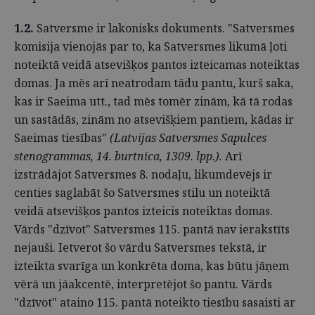
1.2.
Satversme ir lakonisks dokuments. "Satversmes
komisija vienojās par to, ka Satversmes likumā ļoti
noteiktā veidā atsevišķos pantos izteicamas noteiktas
domas. Ja mēs arī neatrodam tādu pantu, kurš saka,
kas ir Saeima utt., tad mēs tomēr zinām, kā tā rodas
un sastādās, zinām no atsevišķiem pantiem, kādas ir
Saeimas tiesības"
(Latvijas Satversmes Sapulces
stenogrammas, 14. burtnīca, 1309. lpp.
).
Arī
izstrādājot Satversmes 8. nodaļu, likumdevējs ir
centies saglabāt šo Satversmes stilu un noteiktā
veidā atsevišķos pantos izteicis noteiktas domas.
Vārds "dzīvot" Satversmes 115. pantā nav ierakstīts
nejauši. Ietverot šo vārdu Satversmes tekstā, ir
izteikta svarīga un konkrēta doma, kas būtu jāņem
vērā un jāakcentē, interpretējot šo pantu. Vārds
"dzīvot" ataino 115. pantā noteikto tiesību sasaisti ar