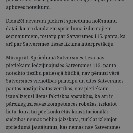
apbūves noteikumi.
Diemžēl nevaram piekrist sprieduma nolēmumu
daļai, kā arī daudziem spriedumā izdarītajiem
secinājumiem, tostarp par Satversmes 115. panta, kā
arī par Satversmes tiesas likuma interpretāciju.
Mūsuprāt, Spriedumā Satversmes tiesa nav
pietiekami iedziļinājusies Satversmes 115. pantā
noteikto tiesību patiesajā būtībā, nav ņēmusi vērā
Satversmes vienotības principu un citos Satversmes
pantos nostiprinātās vērtības, nav pietiekami
izanalizējusi lietas faktiskos apstākļus, kā arī ir
pārsniegusi savas kompetences robežas, izskatot
lietu, kura tai pēc konkrētās konstitucionālās
sūdzības nemaz nebija jāizskata, turklāt izlemjot
spriedumā jautājumus, kas nemaz nav Satversmes