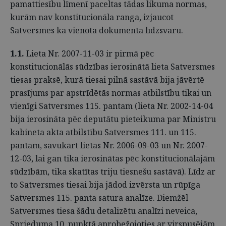
pamattiesību līmenī paceltas tādas likuma normas,
kurām nav konstitucionāla ranga, izjaucot
Satversmes kā vienota dokumenta līdzsvaru.
1.1.
Lieta Nr. 2007-11-03 ir pirmā pēc
konstitucionālās sūdzības ierosinātā lieta Satversmes
tiesas praksē, kurā tiesai pilnā sastāvā bija jāvērtē
prasījums par apstrīdētās normas atbilstību tikai un
vienīgi Satversmes 115. pantam (lieta Nr. 2002-14-04
bija ierosināta pēc deputātu pieteikuma par Ministru
kabineta akta atbilstību Satversmes 111. un 115.
pantam, savukārt lietas Nr. 2006-09-03 un Nr. 2007-
12-03, lai gan tika ierosinātas pēc konstitucionālajām
sūdzībām, tika skatītas triju tiesnešu sastāvā). Līdz ar
to Satversmes tiesai bija jādod izvērsta un rūpīga
Satversmes 115. panta satura analīze. Diemžēl
Satversmes tiesa šādu detalizētu analīzi neveica,
Sprieduma 10. punktā aprobežojoties ar virspusējām