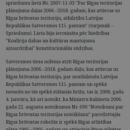
spriedumu lietā Nr. 2007-11-03 "Par Rīgas teritorijas
plānojuma daļas 2006.–2018. gadam, kas attiecas uz
Rīgas brīvostas teritoriju, atbilstību Latvijas
Republikas Satversmes 115. pantam" (turpmāk –
Spriedums). Lieta bija ierosināta pēc biedrības
"Koalīcija dabas un kultūras mantojuma
aizsardzībai" konstitucionālās sūdzības.
Satversmes tiesa nolēma atzīt Rīgas teritorijas
plānojuma 2006.–2018. gadam daļu, kas attiecas uz
Rīgas brīvostas teritoriju, par neatbilstošu Latvijas
Republikas Satversmes 115. pantam un spēkā
neesošu no tās spēkā stāšanās brīža, tas ir, 2006. gada
4. janvāra, kā arī noteikt, ka Ministru kabineta 2006.
gada 22. augusta noteikumos Nr. 690 "Noteikumi par
Rīgas brīvostas teritorijas noteikšanu" paredzētajās
Rīgas brīvostas robežās ir spēkā Rīgas attīstības
plāns 1995.–2005. gadam un attiecīgie Rīgas pilsētas