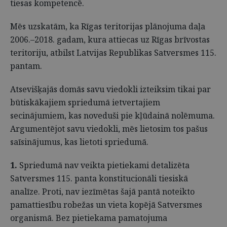
tiesas kompetencē.
Mēs uzskatām, ka Rīgas teritorijas plānojuma daļa
2006.–2018. gadam, kura attiecas uz Rīgas brīvostas
teritoriju, atbilst Latvijas Republikas Satversmes 115.
pantam.
Atsevišķajās domās savu viedokli izteiksim tikai par
būtiskākajiem spriedumā ietvertajiem
secinājumiem, kas noveduši pie kļūdainā nolēmuma.
Argumentējot savu viedokli, mēs lietosim tos pašus
saīsinājumus, kas lietoti spriedumā.
1.
Spriedumā nav veikta pietiekami detalizēta
Satversmes 115. panta konstitucionāli tiesiskā
analīze. Proti, nav iezīmētas šajā pantā noteikto
pamattiesību robežas un vieta kopējā Satversmes
organismā. Bez pietiekama pamatojuma