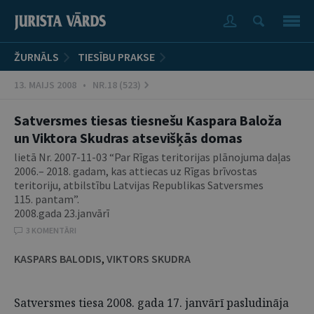
ŽURNĀLS
TIESĪBU PRAKSE
13. MAIJS 2008 • NR.18 (523)
Satversmes tiesas tiesnešu Kaspara Baloža
un Viktora Skudras atsevišķās domas
lietā Nr. 2007-11-03 “Par Rīgas teritorijas plānojuma daļas
2006.– 2018. gadam, kas attiecas uz Rīgas brīvostas
teritoriju, atbilstību Latvijas Republikas Satversmes
115. pantam”.
2008.gada 23.janvārī
3 KOMENTĀRI
KASPARS BALODIS
,
VIKTORS SKUDRA
Satversmes tiesa 2008. gada 17. janvārī pasludināja