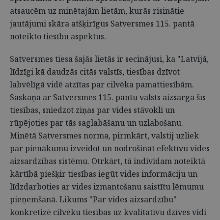
atsaucēm uz minētajām lietām, kurās risinātie
jautājumi skāra atšķirīgus Satversmes 115. pantā
noteikto tiesību aspektus.
Satversmes tiesa šajās lietās ir secinājusi, ka "Latvijā,
līdzīgi kā daudzās citās valstīs, tiesības dzīvot
labvēlīgā vidē atzītas par cilvēka pamattiesībām.
Saskaņā ar Satversmes 115. pantu valsts aizsargā šīs
tiesības, sniedzot ziņas par vides stāvokli un
rūpējoties par tās saglabāšanu un uzlabošanu.
Minētā Satversmes norma, pirmkārt, valstij uzliek
par pienākumu izveidot un nodrošināt efektīvu vides
aizsardzības sistēmu. Otrkārt, tā indivīdam noteiktā
kārtībā piešķir tiesības iegūt vides informāciju un
līdzdarboties ar vides izmantošanu saistītu lēmumu
pieņemšanā. Likums "Par vides aizsardzību"
konkretizē cilvēku tiesības uz kvalitatīvu dzīves vidi