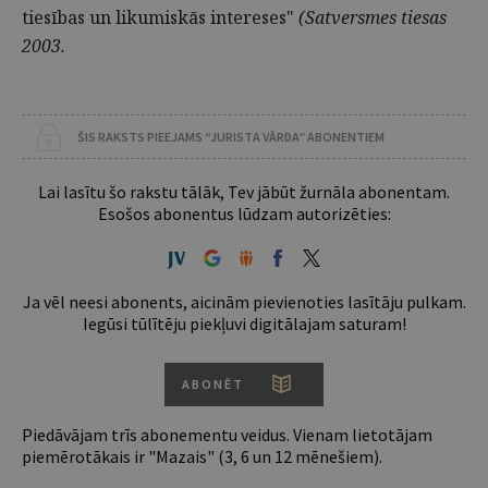
tiesības un likumiskās intereses"
(Satversmes tiesas
2003.
ŠIS RAKSTS PIEEJAMS “JURISTA VĀRDA” ABONENTIEM
Lai lasītu šo rakstu tālāk, Tev jābūt žurnāla abonentam.
Esošos abonentus lūdzam autorizēties:
Ja vēl neesi abonents, aicinām pievienoties lasītāju pulkam.
Iegūsi tūlītēju piekļuvi digitālajam saturam!
ABONĒT
Piedāvājam trīs abonementu veidus. Vienam lietotājam
piemērotākais ir "Mazais" (3, 6 un 12 mēnešiem).