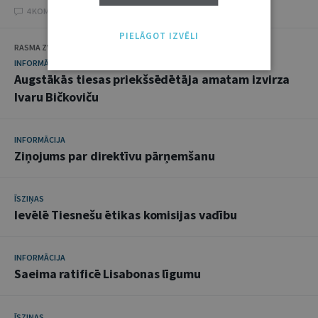
4 KOMENTĀRI
PIELĀGOT IZVĒLI
RASMA ZVEJNIECE
INFORMĀCIJA
Augstākās tiesas priekšsēdētāja amatam izvirza
Ivaru Bičkoviču
INFORMĀCIJA
Ziņojums par direktīvu pārņemšanu
ĪSZIŅAS
Ievēlē Tiesnešu ētikas komisijas vadību
INFORMĀCIJA
Saeima ratificē Lisabonas līgumu
ĪSZIŅAS