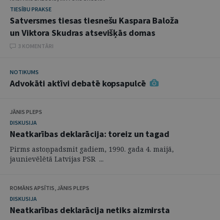
TIESĪBU PRAKSE
Satversmes tiesas tiesnešu Kaspara Baloža
un Viktora Skudras atsevišķās domas
3 KOMENTĀRI
NOTIKUMS
Advokāti aktīvi debatē kopsapulcē
JĀNIS PLEPS
DISKUSIJA
Neatkarības deklarācija: toreiz un tagad
Pirms astoņpadsmit gadiem, 1990. gada 4. maijā,
jaunievēlētā Latvijas PSR ...
ROMĀNS APSĪTIS, JĀNIS PLEPS
DISKUSIJA
Neatkarības deklarācija netiks aizmirsta