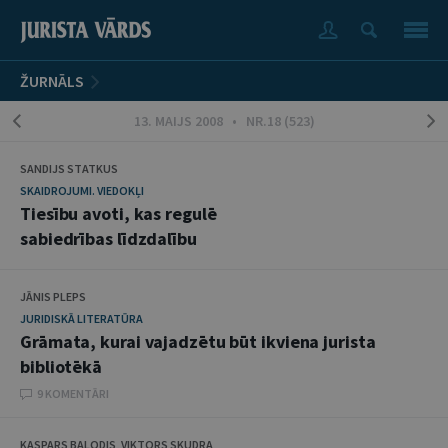
ŽURNĀLS
13. MAIJS 2008 • NR.18 (523)
SANDIJS STATKUS
SKAIDROJUMI. VIEDOKĻI
Tiesību avoti, kas regulē
sabiedrības līdzdalību
JĀNIS PLEPS
JURIDISKĀ LITERATŪRA
Grāmata, kurai vajadzētu būt ikviena jurista
bibliotēkā
9 KOMENTĀRI
KASPARS BALODIS, VIKTORS SKUDRA