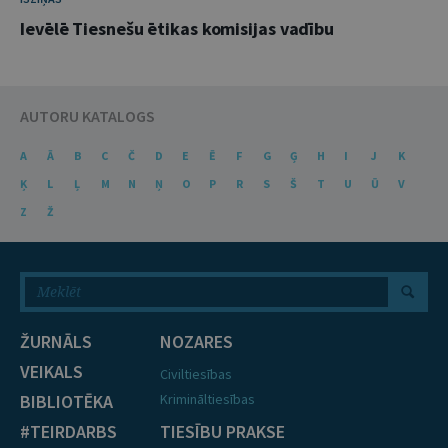
Ievēlē Tiesnešu ētikas komisijas vadību
AUTORU KATALOGS
A
Ā
B
C
Č
D
E
Ē
F
G
Ģ
H
I
J
K
Ķ
L
Ļ
M
N
Ņ
O
P
R
S
Š
T
U
Ū
V
Z
Ž
ŽURNĀLS
NOZARES
VEIKALS
Civiltiesības
BIBLIOTĒKA
Krimināltiesības
#TEIRDARBS
TIESĪBU PRAKSE