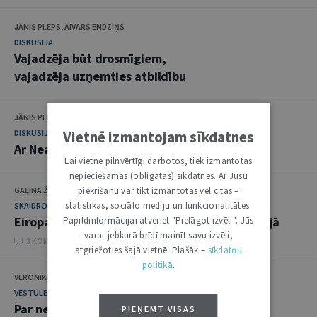
JĀNIS PLEPS, AIVARS ENDZIŅŠ
DISKUSIJA
Vajadzēja būt drosmīgiem,
vajadzēja uzņemties atbildību
JĀNIS PLEPS, TĀLAVS JUNDZIS
Vietnē izmantojam sīkdatnes
DISKUSIJA
Ar Neatkarības deklarāciju ir jālepojas
Lai vietne pilnvērtīgi darbotos, tiek izmantotas
nepieciešamās (obligātās) sīkdatnes. Ar Jūsu
piekrišanu var tikt izmantotas vēl citas –
GAĻINA ŽUKOVA
statistikas, sociālo mediju un funkcionalitātes.
SKAIDROJUMI. VIEDOKĻI
Eiropas Savienības tiesību piemērošana Latvijā
Papildinformācijai atveriet "Pielāgot izvēli". Jūs
varat jebkurā brīdī mainīt savu izvēli,
3 KOMENTĀRI
atgriežoties šajā vietnē. Plašāk –
sīkdatņu
politikā
.
VERONIKA KRŪMIŅA
VĒSTULES
Par neprecizitāti G. Žukovas rakstā
PIEŅEMT VISAS