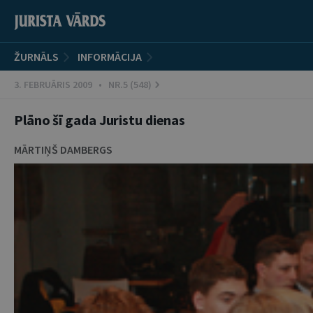
ŽURNĀLS
INFORMĀCIJA
3. FEBRUĀRIS 2009 • NR.5 (548)
Plāno šī gada Juristu dienas
MĀRTIŅŠ DAMBERGS