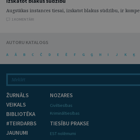
izskatot blakus sūdzību
Augstākas instances tiesai, izskatot blakus sūdzību, ir kompet
1 KOMENTĀRI
AUTORU KATALOGS
A
Ā
B
C
Č
D
E
Ē
F
G
Ģ
H
I
J
K
Ķ
ŽURNĀLS
NOZARES
VEIKALS
Civiltiesības
BIBLIOTĒKA
Krimināltiesības
#TEIRDARBS
TIESĪBU PRAKSE
JAUNUMI
EST nolēmumi