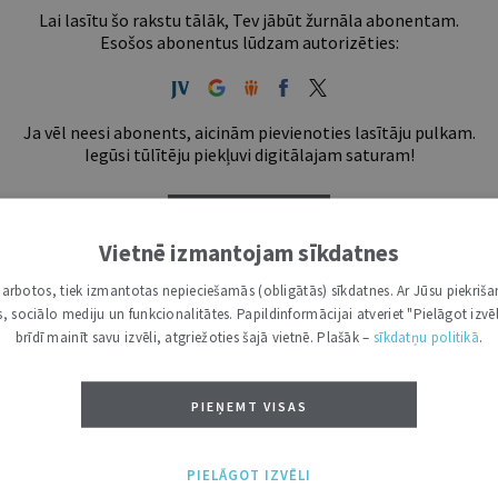
Lai lasītu šo rakstu tālāk, Tev jābūt žurnāla abonentam.
Esošos abonentus lūdzam autorizēties:
Ja vēl neesi abonents, aicinām pievienoties lasītāju pulkam.
Iegūsi tūlītēju piekļuvi digitālajam saturam!
ABONĒT
Vietnē izmantojam sīkdatnes
tākais ir "Mazais" (3, 6 un 12 mēnešiem).
i darbotos, tiek izmantotas nepieciešamās (obligātās) sīkdatnes. Ar Jūsu piekriša
kas, sociālo mediju un funkcionalitātes. Papildinformācijai atveriet "Pielāgot izvēl
brīdī mainīt savu izvēli, atgriežoties šajā vietnē. Plašāk –
sīkdatņu politikā
.
PIEŅEMT VISAS
PIELĀGOT IZVĒLI