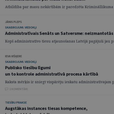
Atbildība par masu nekārtībām ir paredzēta Krimināllikuma (K
JĀNIS PLEPS
SKAIDROJUMI. VIEDOKĻI
Administratīvais Senāts un Satversme: neizmantotās 
Kopš administratīvo tiesu atjaunošanas Latvijā pagājuši jau pie
IEVA VIŠĶERE
SKAIDROJUMI. VIEDOKĻI
Publisko tiesību līgumi
un to kontrole administratīvā procesa kārtībā
Raksta mērķis ir sniegt vispārēju ieskatu administratīvajam 
1 KOMENTĀRI
TIESĪBU PRAKSE
Augstākas instances tiesas kompetence,