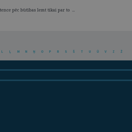
ence pēc būtības lemt tikai par to ...
L
Ļ
M
N
Ņ
O
P
R
S
Š
T
U
Ū
V
Z
Ž