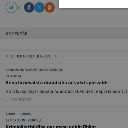
0
KOMENTĀRI
VISI NUMURA RAKSTI
SANNIJA MATULE, VERONIKA KRŪMIŅA
INTERVIJA
Senātu nesaista draudzība ar valsts pārvaldi
Augstākās tiesas Senāta Administratīvo lietu departaments, līd
7 KOMENTĀRI
ANDREJS JUDINS
SKAIDROJUMI. VIEDOKĻI
Kriminālatbildība par masu nekārtībām