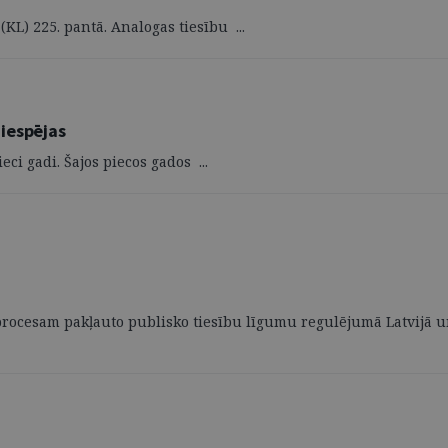
L) 225. pantā. Analogas tiesību ...
iespējas
ci gadi. Šajos piecos gados ...
procesam pakļauto publisko tiesību līgumu regulējumā Latvijā un