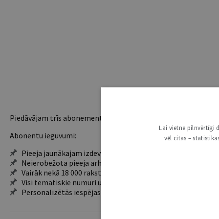
Piedāvājam trīs abonementu veidus. Vienam lietotājam piemēro
Lai vietne pilnvērtīg
Abonentu ieguvumi:
vēl citas – statisti
Pieeja jaunākajam izdevumam
Neierobežota pieeja arhīvam – 24 h/7 d.
Vairāk nekā 18 000 rakstu un 2000 autoru
Visi tematiskie numuri un ikgadējie grāmatžurnāli
Personalizētās iespējas – piezīmes, citāti, mapes