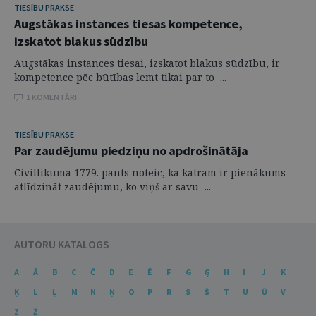
TIESĪBU PRAKSE
Augstākas instances tiesas kompetence,
izskatot blakus sūdzību
Augstākas instances tiesai, izskatot blakus sūdzību, ir
kompetence pēc būtības lemt tikai par to ...
1 KOMENTĀRI
TIESĪBU PRAKSE
Par zaudējumu piedziņu no apdrošinātāja
Civillikuma 1779. pants noteic, ka katram ir pienākums
atlīdzināt zaudējumu, ko viņš ar savu ...
AUTORU KATALOGS
A
Ā
B
C
Č
D
E
Ē
F
G
Ģ
H
I
J
K
Ķ
L
Ļ
M
N
Ņ
O
P
R
S
Š
T
U
Ū
V
Z
Ž