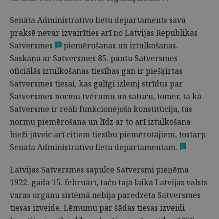
Senāta Administratīvo lietu departaments savā
praksē nevar izvairīties arī no Latvijas Republikas
Satversmes
piemērošanas un iztulkošanas.
2
Saskaņā ar Satversmes 85. pantu Satversmes
oficiālās iztulkošanas tiesības gan ir piešķirtas
Satversmes tiesai, kas galīgi izlemj strīdus par
Satversmes normu tvērumu un saturu, tomēr, tā kā
Satversme ir reāli funkcionējoša konstitūcija, tās
normu piemērošana un līdz ar to arī iztulkošana
bieži jāveic arī citiem tiesību piemērotājiem, tostarp
Senāta Administratīvo lietu departamentam.
3
Latvijas Satversmes sapulce Sa­tversmi pieņēma
1922. gada 15. februārī, taču tajā laikā Latvijas valsts
varas orgānu sistēmā nebija paredzēta Satversmes
tiesas izveide. Lēmumu par šādas tiesas izveidi