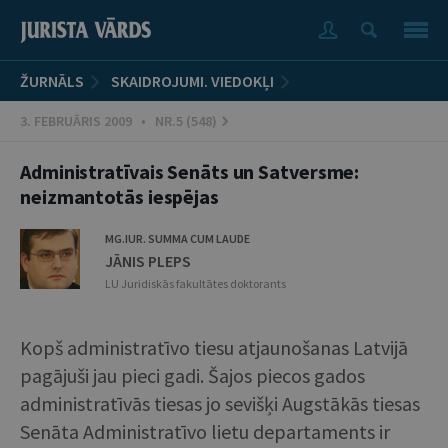
ŽURNĀLS
SKAIDROJUMI. VIEDOKĻI
3. FEBRUĀRIS 2009 • NR.5 (548)
Administratīvais Senāts un Satversme:
neizmantotās iespējas
MG.IUR. SUMMA CUM LAUDE
JĀNIS PLEPS
LU Juridiskās fakultātes doktorants
Kopš administratīvo tiesu atjaunošanas Latvijā
pagājuši jau pieci gadi. Šajos piecos gados
administratīvās tiesas jo sevišķi Augstākās tiesas
Senāta Administratīvo lietu departaments ir