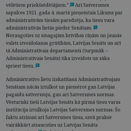
vēlētiem priekšsēdētājiem."
Arī Satversmes
6
sapulces 1921. gada 4. martā pieņemtais Likums par
administratīvām tiesām paredzēja, ka tiesu vara
administratīvās lietās pieder Senātam.
7
Neraugoties uz smagajām brīvības cīņām un jaunās
valsts izveidošanas grūtībām, Latvijas Senāts un arī
tā Administratīvais departaments (turpmāk –
Administratīvais Senāts) tika izveidots un sāka
spriest tiesu.
8
Administratīvo lietu izskatīšanā Administratīvajam
Senātam nācās iztulkot un piemērot gan Latvijas
pagaidu satversmju, gan arī Satversmes normas.
Vēsturiski tieši Latvijas Senāts kā pirmā tiesu varas
institūcija iztulkoja Latvijas Satversmes normas. Šo
faktu atzinusi arī Satversmes tiesa, savā praksē
vairākkārt atsaucoties uz Latvijas Senāta