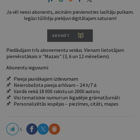
Ja vēl neesi abonents, aicinām pievienoties lasītāju pulkam.
Iegūsi tūlītēju piekļuvi digitālajam saturam!
ABONĒT
Piedāvājam trīs abonementu veidus. Vienam lietotājam
piemērotākais ir "Mazais" (3, 6 un 12 mēnešiem).
Abonentu ieguvumi:
Pieeja jaunākajam izdevumam
Neierobežota pieeja arhīvam – 24 h/7 d.
Vairāk nekā 18 000 rakstu un 2000 autoru
Visi tematiskie numuri un ikgadējie grāmatžurnāli
Personalizētās iespējas – piezīmes, citāti, mapes
5