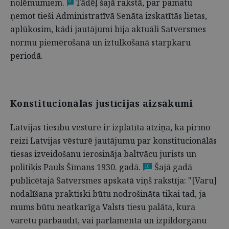
nolēmumiem.
Tādēļ šajā rakstā, par pamatu
9
ņemot tieši Administratīvā Senāta izskatītās lietas,
aplūkosim, kādi jautājumi bija aktuāli Satversmes
normu piemērošanā un iztulkošanā starpkaru
periodā.
Konstitucionālās justīcijas aizsākumi
Latvijas tiesību vēsturē ir izplatīta atziņa, ka pirmo
reizi Latvijas vēsturē jautājumu par konstitucionālās
tiesas izveidošanu ierosināja baltvācu jurists un
politiķis Pauls Šīmans 1930. gadā.
Šajā gadā
10
publicētajā Satversmes apskatā viņš rakstīja: "[Varu]
nodalīšana praktiski būtu nodrošināta tikai tad, ja
mums būtu neatkarīga Valsts tiesu palāta, kura
varētu pārbaudīt, vai parlamenta un izpildorgānu