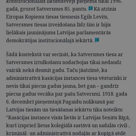
konstitucionālais likumdevējs pieņēma tikai 1996.
gadā, grozot Satversmes 85. pantu.
Kā atzinis
4
Eiropas Kopienu tiesas tiesnesis Egils Levits,
Satversmes tiesas izveidošana līdz šim ir bijis
lielākais jauninājums Latvijas parlamentārās
demokrātijas institucionālajā iekārtā.
5
Šādā kontekstā var secināt, ka Satversmes tiesa ar
Satversmes iztulkošanu nodarbojas tikai nedaudz
vairāk nekā desmit gadu. Taču jāatzīmē, ka
administratīvā kasācijas instances tiesa vēsturiski ir
nevis tikai piecus gadus jauna, bet gan – gandrīz
piecus gadus vecāka par pašu Satversmi. 1918. gada
6. decembrī pieņemtajā Pagaidu nolikumā par
Latvijas tiesām un tiesāšanas iekārtu tika noteikts:
"Kasācijas instance visās lietās ir Latvijas Senāts Rīgā,
kurš izspriež lietas koleģiālā sastāvā un sadalās civil-,
krimināl- un administratīvā nodaļās ar kopīgā sēdē