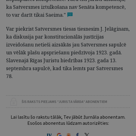
ka Satversmes iztulkošana nav Senāta kompetencē,
to var darīt tikai Saeima."
12
Var piekrist Satversmes tiesas tiesnesim J. Jelāginam,
ka diskusija par konstitucionālās justīcijas
izveidošanu netieši aizsākās jau Satversmes sapulcē
un vēlāk plašu apspriešanu piedzīvoja 1923. gadā.
Slavenajā Rīgas Juristu biedrības 1923. gada 13.
septembra sapulcē, kad tika lemts par Satversmes
78.
ŠIS RAKSTS PIEEJAMS “JURISTA VĀRDA” ABONENTIEM
Lai lasītu šo rakstu tālāk, Tev jābūt žurnāla abonentam.
Esošos abonentus lūdzam autorizēties: