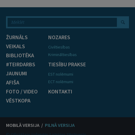
ŽURNĀLS
NOZARES
VEIKALS
Civiltiesības
BIBLIOTĒKA
Krimināltiesības
#TEIRDARBS
TIESĪBU PRAKSE
JAUNUMI
EST nolēmumi
AFIŠA
ECT nolēmumi
FOTO / VIDEO
KONTAKTI
VĒSTKOPA
MOBILĀ VERSIJA /
PILNĀ VERSIJA
© Oficiālais izdevējs Latvijas Vēstnesis