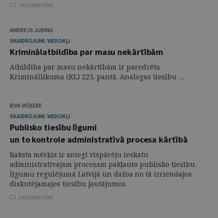
7 KOMENTĀRI
ANDREJS JUDINS
SKAIDROJUMI. VIEDOKĻI
Kriminālatbildība par masu nekārtībām
Atbildība par masu nekārtībām ir paredzēta
Krimināllikuma (KL) 225. pantā. Analogas tiesību ...
IEVA VIŠĶERE
SKAIDROJUMI. VIEDOKĻI
Publisko tiesību līgumi
un to kontrole administratīvā procesa kārtībā
Raksta mērķis ir sniegt vispārēju ieskatu
administratīvajam procesam pakļauto publisko tiesību
līgumu regulējumā Latvijā un dažos no tā izrietošajos
diskutējamajos tiesību jautājumos.
1 KOMENTĀRI