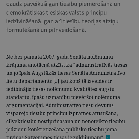
daudz paveikuši gan tiesību piemērošanā un
demokrātiskas tiesiskas valsts principu
iedzīvināšanā, gan arī tiesību teorijas atziņu
formulēšanā un pilnveidošanā.
Ne bez pamata 2007. gada Senāta nolēmumu
krājuma anotācijā atzīts, ka "administratīvās tiesas
un jo īpaši Augstākās tiesas Senāta Administratīvo
lietu departaments [..] jau kopš tā izveides ir
iedibinājis tiesas nolēmumu kvalitātes augstu
standartu, īpašu uzmanību pievēršot nolēmuma
argumentācijai. Administratīvo tiesu devums
vispārējo tiesību principu izpratnes attīstīšanā,
cilvēktiesību nostiprināšanā un nenoteikto tiesību
jēdzienu konkretizēšanā publisko tiesību jomā
tuvinās Satversmes tiesas ieguldījumam".
1