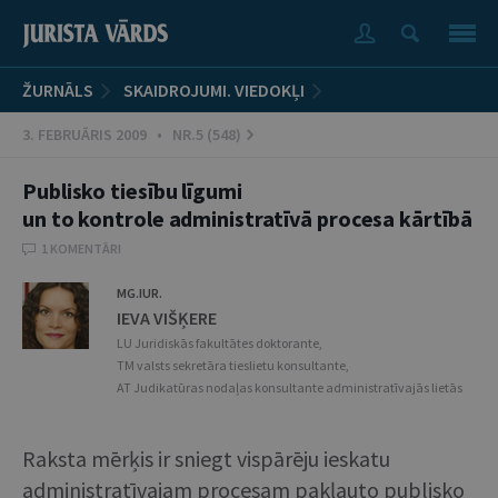
ŽURNĀLS
SKAIDROJUMI. VIEDOKĻI
3. FEBRUĀRIS 2009 • NR.5 (548)
Publisko tiesību līgumi
un to kontrole administratīvā procesa kārtībā
1 KOMENTĀRI
MG.IUR.
IEVA VIŠĶERE
LU Juridiskās fakultātes doktorante,
TM valsts sekretāra tieslietu konsultante,
AT Judikatūras nodaļas konsultante administratīvajās lietās
Raksta mērķis ir sniegt vispārēju ieskatu
administratīvajam procesam pakļauto publisko