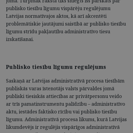
jomā. Turpmāk rakstā tiks sniegts īss pārskats par
publisko tiesību līgumu vispārēju regulējumu
Latvijas normatīvajos aktos, kā arī akcentēti
problemātiskie jautājumi saistībā ar publisko tiesību
līgumu strīdu pakļautību administratīvo tiesu
izskatīšanai.
Publisko tiesību līgumu regulējums
Saskaņā ar Latvijas administratīvā procesa tiesībām
publiskās varas īstenotājs valsts pārvaldes jomā
publiski tiesiskās attiecības ar privātpersonu veido
ar trīs pamatinstrumentu palīdzību – administratīvo
aktu, iestādes faktisko rīcību vai publisko tiesību
līgumu. Administratīvā procesa likums, kurā Latvijas
likumdevējs ir regulējis vispārīgos administratīvā