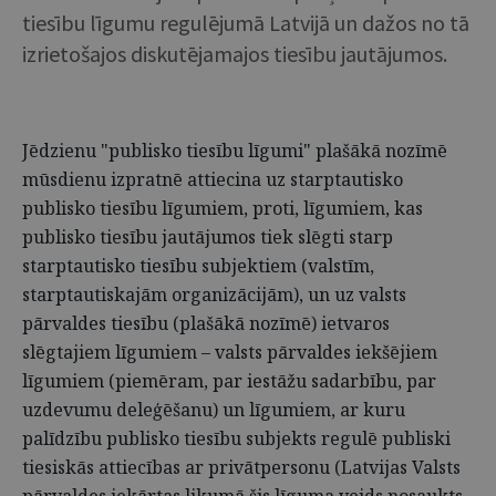
tiesību līgumu regulējumā Latvijā un dažos no tā
izrietošajos diskutējamajos tiesību jautājumos.
Jēdzienu "publisko tiesību līgumi" plašākā nozīmē
mūsdienu izpratnē attiecina uz starptautisko
publisko tiesību līgumiem, proti, līgumiem, kas
publisko tiesību jautājumos tiek slēgti starp
starptautisko tiesību subjektiem (valstīm,
starptautiskajām organizācijām), un uz valsts
pārvaldes tiesību (plašākā nozīmē) ietvaros
slēgtajiem līgumiem – valsts pārvaldes iekšējiem
līgumiem (piemēram, par iestāžu sadarbību, par
uzdevumu deleģēšanu) un līgumiem, ar kuru
palīdzību publisko tiesību subjekts regulē publiski
tiesiskās attiecības ar privātpersonu (Latvijas Valsts