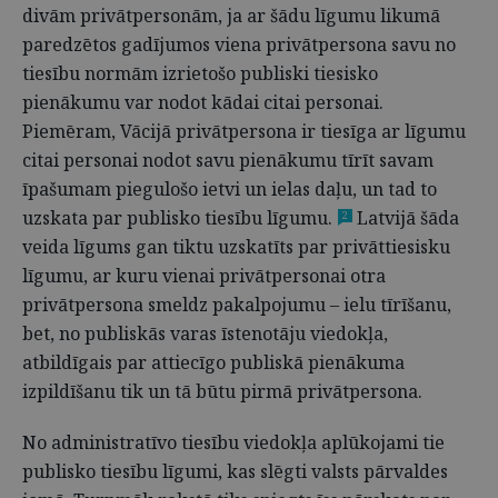
divām privātpersonām, ja ar šādu līgumu likumā
paredzētos gadījumos viena privātpersona savu no
tiesību normām izrietošo publiski tiesisko
pienākumu var nodot kādai citai personai.
Piemēram, Vācijā privātpersona ir tiesīga ar līgumu
citai personai nodot savu pienākumu tīrīt savam
īpašumam piegulošo ietvi un ielas daļu, un tad to
uzskata par publisko tiesību līgumu.
Latvijā šāda
2
veida līgums gan tiktu uzskatīts par privāttiesisku
līgumu, ar kuru vienai privātpersonai otra
privātpersona smeldz pakalpojumu – ielu tīrīšanu,
bet, no publiskās varas īstenotāju viedokļa,
atbildīgais par attiecīgo publiskā pienākuma
izpildīšanu tik un tā būtu pirmā privātpersona.
No administratīvo tiesību viedokļa aplūkojami tie
publisko tiesību līgumi, kas slēgti valsts pārvaldes