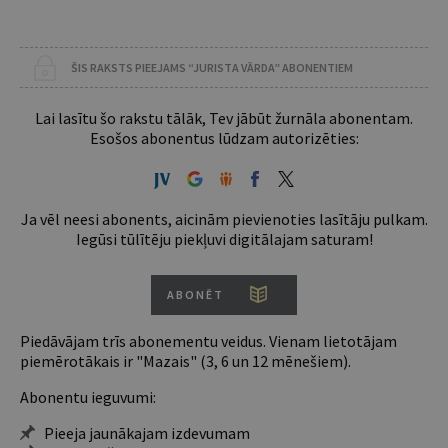
ŠIS RAKSTS PIEEJAMS “JURISTA VĀRDA” ABONENTIEM
Lai lasītu šo rakstu tālāk, Tev jābūt žurnāla abonentam.
Esošos abonentus lūdzam autorizēties:
Ja vēl neesi abonents, aicinām pievienoties lasītāju pulkam.
Iegūsi tūlītēju piekļuvi digitālajam saturam!
ABONĒT
Piedāvājam trīs abonementu veidus. Vienam lietotājam
piemērotākais ir "Mazais" (3, 6 un 12 mēnešiem).
Abonentu ieguvumi:
Pieeja jaunākajam izdevumam