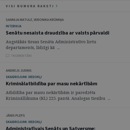
VISI NUMURA RAKSTI
SANNIJA MATULE, VERONIKA KRŪMIŅA
INTERVIJA
Senātu nesaista draudzība ar valsts pārvaldi
Augstākās tiesas Senāta Administratīvo lietu
departaments, līdzīgi kā ...
7 KOMENTĀRI
ANDREJS JUDINS
SKAIDROJUMI. VIEDOKĻI
Kriminālatbildība par masu nekārtībām
Atbildība par masu nekārtībām ir paredzēta
Krimināllikuma (KL) 225. pantā. Analogas tiesību ...
JĀNIS PLEPS
SKAIDROJUMI. VIEDOKĻI
Administratīvais Senāts un Satversme: