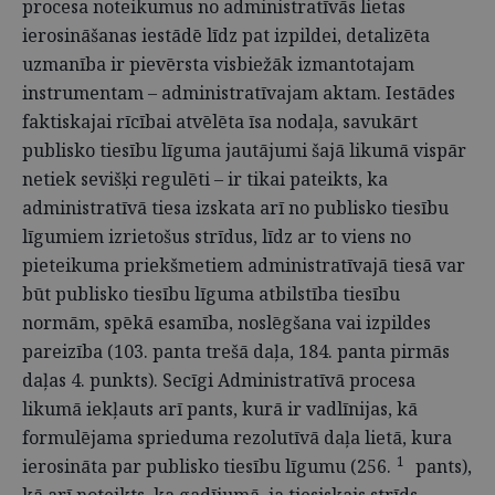
procesa noteikumus no administratīvās lietas
ierosināšanas iestādē līdz pat izpildei, detalizēta
uzmanība ir pievērsta visbiežāk izmantotajam
instrumentam – administratīvajam aktam. Iestādes
faktiskajai rīcībai atvēlēta īsa nodaļa, savukārt
publisko tiesību līguma jautājumi šajā likumā vispār
netiek sevišķi regulēti – ir tikai pateikts, ka
administratīvā tiesa izskata arī no publisko tiesību
līgumiem izrietošus strīdus, līdz ar to viens no
pieteikuma priekšmetiem administratīvajā tiesā var
būt publisko tiesību līguma atbilstība tiesību
normām, spēkā esamība, noslēgšana vai izpildes
pareizība (103. panta trešā daļa, 184. panta pirmās
daļas 4. punkts). Secīgi Administratīvā procesa
likumā iekļauts arī pants, kurā ir vadlīnijas, kā
formulējama sprieduma rezolutīvā daļa lietā, kura
1
ierosināta par publisko tiesību līgumu (256.
pants),