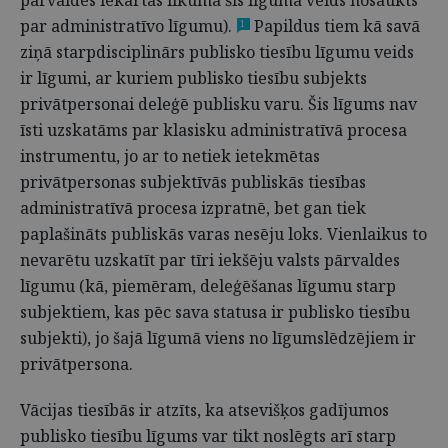
pārvaldes iekārtas likumā šis līguma veids nosaukts
par administratīvo līgumu).
Papildus tiem kā savā
1
ziņā starpdisciplinārs publisko tiesību līgumu veids
ir līgumi, ar kuriem publisko tiesību subjekts
privātpersonai deleģē publisku varu. Šis līgums nav
īsti uzskatāms par klasisku administratīvā procesa
instrumentu, jo ar to netiek ietekmētas
privātpersonas subjektīvās publiskās tiesības
administratīvā procesa izpratnē, bet gan tiek
paplašināts publiskās varas nesēju loks. Vienlaikus to
nevarētu uzskatīt par tīri iekšēju valsts pārvaldes
līgumu (kā, piemēram, deleģēšanas līgumu starp
subjektiem, kas pēc sava statusa ir publisko tiesību
subjekti), jo šajā līgumā viens no līgumslēdzējiem ir
privātpersona.
Vācijas tiesībās ir atzīts, ka atsevišķos gadījumos
publisko tiesību līgums var tikt noslēgts arī starp