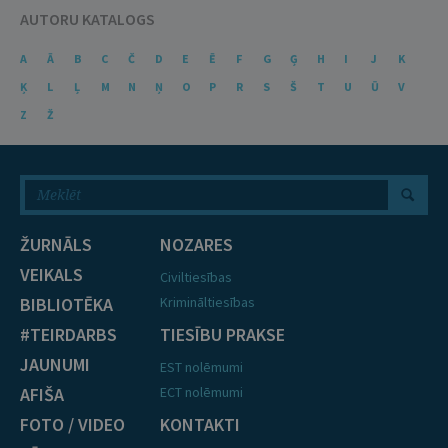
AUTORU KATALOGS
A
Ā
B
C
Č
D
E
Ē
F
G
Ģ
H
I
J
K
Ķ
L
Ļ
M
N
Ņ
O
P
R
S
Š
T
U
Ū
V
Z
Ž
ŽURNĀLS
NOZARES
VEIKALS
Civiltiesības
BIBLIOTĒKA
Krimināltiesības
#TEIRDARBS
TIESĪBU PRAKSE
JAUNUMI
EST nolēmumi
AFIŠA
ECT nolēmumi
FOTO / VIDEO
KONTAKTI