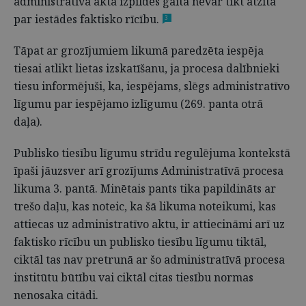
administratīvā akta izpildes gaitā nevar tikt atzīta
par iestādes faktisko rīcību.
3
Tāpat ar grozījumiem likumā paredzēta iespēja
tiesai atlikt lietas izskatīšanu, ja procesa dalībnieki
tiesu informējuši, ka, iespējams, slēgs administratīvo
līgumu par iespējamo izlīgumu (269. panta otrā
daļa).
Publisko tiesību līgumu strīdu regulējuma kontekstā
īpaši jāuzsver arī grozījums Administratīvā procesa
likuma 3. pantā. Minētais pants tika papildināts ar
trešo daļu, kas noteic, ka šā likuma noteikumi, kas
attiecas uz administratīvo aktu, ir attiecināmi arī uz
faktisko rīcību un publisko tiesību līgumu tiktāl,
ciktāl tas nav pretrunā ar šo administratīvā procesa
institūtu būtību vai ciktāl citas tiesību normas
nenosaka citādi.