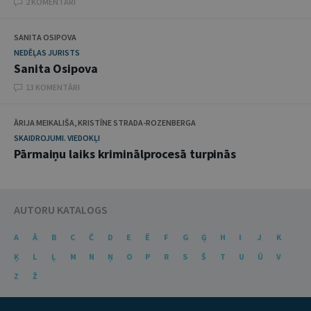
2 KOMENTĀRI
SANITA OSIPOVA
NEDĒĻAS JURISTS
Sanita Osipova
13 KOMENTĀRI
ĀRIJA MEIKALIŠA, KRISTĪNE STRADA-ROZENBERGA
SKAIDROJUMI. VIEDOKĻI
Pārmaiņu laiks kriminālprocesā turpinās
AUTORU KATALOGS
A
Ā
B
C
Č
D
E
Ē
F
G
Ģ
H
I
J
K
Ķ
L
Ļ
M
N
Ņ
O
P
R
S
Š
T
U
Ū
V
Z
Ž