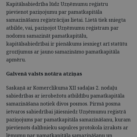
Kapitālsabiedrība lūdz Uzņēmumu reģistru
pievienot paziņojumu par pamatkapitāla
samazināšanu reģistrācijas lietai. Lietā tiek sniegta
atbilde, vai, paziņojot Uzņēmumu reģistram par
nodomu samazināt pamatkapitālu,
kapitālsabiedrībai ir pienākums iesniegt arī statūtu
grozījumus ar jauno samazināmo pamatkapitāla
apmēru.
Galvenā valsts notāra atziņas
Saskaņā ar Komerclikuma XII sadaļas 2. nodaļu
sabiedrības ar ierobežotu atbildību pamatkapitāla
samazināšana notiek divos posmos. Pirmā posma
ietvaros sabiedrībai jāiesniedz Uzņēmumu reģistrā
paziņojums par pamatkapitāla samazināšanu, kuram
pievienots dalībnieku sapulces protokola izraksts ar
lēmumu par pamatkapitāla samazināšanu un