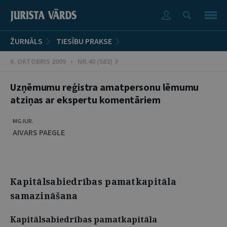
ŽURNĀLS
TIESĪBU PRAKSE
6. OKTOBRIS 2009 • NR.40 (583)
Uzņēmumu reģistra amatpersonu lēmumu
atziņas ar ekspertu komentāriem
MG.IUR.
AIVARS PAEGLE
Kapitālsabiedrības pamatkapitāla
samazināšana
Kapitālsabiedrības pamatkapitāla