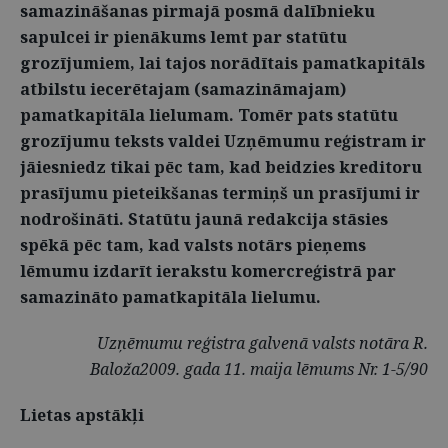
samazināšanas pirmajā posmā dalībnieku
sapulcei ir pienākums lemt par statūtu
grozījumiem, lai tajos norādītais pamatkapitāls
atbilstu iecerētajam (samazināmajam)
pamatkapitāla lielumam. Tomēr pats statūtu
grozījumu teksts valdei Uzņēmumu reģistram ir
jāiesniedz tikai pēc tam, kad beidzies kreditoru
prasījumu pieteikšanas termiņš un prasījumi ir
nodrošināti. Statūtu jaunā redakcija stāsies
spēkā pēc tam, kad valsts notārs pieņems
lēmumu izdarīt ierakstu komercreģistrā par
samazināto pamatkapitāla lielumu.
Uzņēmumu reģistra galvenā valsts notāra R.
Baloža2009. gada 11. maija lēmums Nr. 1-5/90
Lietas apstākļi