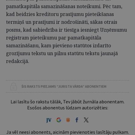
pamatkapitāla samazināšanas noteikumi. Pēc tam,
kad beidzies kreditoru prasījumu pieteikšanas
termiņš un prasījumi ir nodrošināti, sākas otrais
posms, kad sabiedrība ir tiesīga iesniegt Uzņēmumu
reģistram pieteikumu par pamatkapitāla
samazināšanu, kam pievieno statūtos izdarīto
grozījumu tekstu un pilnu statūtu tekstu jaunajā
redakcijā.
ŠIS RAKSTS PIEEJAMS “JURISTA VĀRDA” ABONENTIEM
Lai lasītu šo rakstu tālāk, Tev jābūt žurnāla abonentam.
Esošos abonentus lūdzam autorizēties:
Ja vēl neesi abonents, aicinām pievienoties lasītāju pulkam.