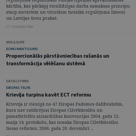
kārtībā, kas pārkāpj vienlīdzīgas darba samaksas principu
starp sievietēm un vīriešiem tiesiskā regulējuma līmenī
un Latvijas tiesu praksē.
3 KOMENTĀRI
VIOLA SUPE
DOMU MANTOJUMS
Proporcionālās pārstāvniecības rašanās un
transformācija vēlēšanu sistēmā
GATIS LITVINS
EIROPAS TELPĀ
Krievija turpina kavēt ECT reformu
Krievija ir vienīgā no 47 Eiropas Padomes dalībvalstīm,
kura nav ratificējusi Eiropas Cilvēktiesību un
pamatbrīvību aizsardzības konvencijas 2004. gada 13.
maija 14. protokolu, kas nosaka Eiropas Cilvēktiesību
tiesas reformu. 2006. gada 20. decembrī ...