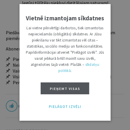
Iegūsi tūlītēju piekļuvi digitālajam saturam!
Vietnē izmantojam sīkdatnes
ABONĒT
Lai vietne pilnvērtīgi darbotos, tiek izmantotas
Piedāvājam trīs abonementu veidus. Vienam lietotājam
nepieciešamās (obligātās) sīkdatnes. Ar Jūsu
piemērotākais ir "Mazais" (3, 6 un 12 mēnešiem).
piekrišanu var tikt izmantotas vēl citas –
statistikas, sociālo mediju un funkcionalitātes.
Abonentu ieguvumi:
Papildinformācijai atveriet "Pielāgot izvēli". Jūs
varat jebkurā brīdī mainīt savu izvēli,
Pieeja jaunākajam izdevumam
atgriežoties šajā vietnē. Plašāk –
sīkdatņu
Neierobežota pieeja arhīvam – 24 h/7 d.
Vairāk nekā 18 000 rakstu un 2000 autoru
politikā
.
Visi tematiskie numuri un ikgadējie grāmatžurnāli
Personalizētās iespējas – piezīmes, citāti, mapes
PIEŅEMT VISAS
6
PIELĀGOT IZVĒLI