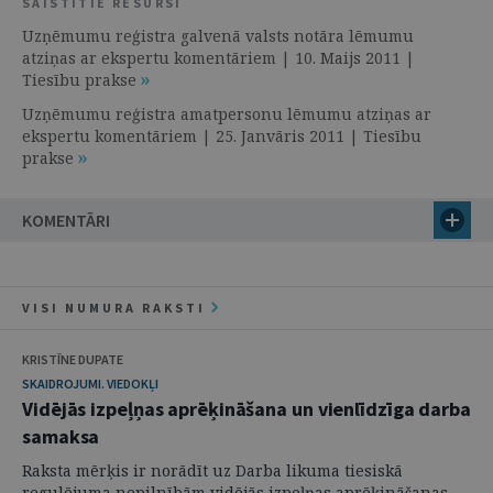
SAISTĪTIE RESURSI
Uzņēmumu reģistra galvenā valsts notāra lēmumu
atziņas ar ekspertu komentāriem | 10. Maijs 2011 |
Tiesību prakse
Uzņēmumu reģistra amatpersonu lēmumu atziņas ar
ekspertu komentāriem | 25. Janvāris 2011 | Tiesību
prakse
KOMENTĀRI
VISI NUMURA RAKSTI
KRISTĪNE DUPATE
SKAIDROJUMI. VIEDOKĻI
Vidējās izpeļņas aprēķināšana un vienlīdzīga darba
samaksa
Raksta mērķis ir norādīt uz Darba likuma tiesiskā
regulējuma nepilnībām vidējās izpeļņas aprēķināšanas