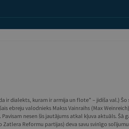
da ir dialekts, kuram ir armija un flote" – jidiša val.
is ebreju valodnieks Makss Vainraihs (Max Weinreich). 
 Pavisam nesen šis jautājums atkal kļuva aktuāls. Šā ga
 no Zatlera Reformu partijas) deva savu svinīgo solījum