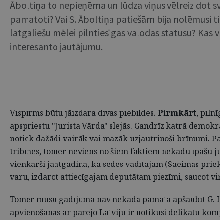
Āboltiņa to nepieņēma un lūdza viņus vēlreiz dot svin
pamatoti? Vai S. Āboltiņa patiešām bija nolēmusi ti
latgaliešu mēlei pilntiesīgas valodas statusu? Kas v
interesanto jautājumu.
Vispirms būtu jāizdara divas piebildes.
Pirmkārt
, piln
apspriestu "Jurista Vārda" slejās. Gandrīz katrā demok
notiek dažādi vairāk vai mazāk uzjautrinoši brīnumi. P
tribīnes, tomēr neviens no šiem faktiem nekādu īpašu j
vienkārši jāatgādina, ka sēdes vadītājam (Saeimas priek
varu, izdarot attiecīgajam deputātam piezīmi, saucot viņ
Tomēr mūsu gadījumā nav nekāda pamata apšaubīt G. Iga
apvienošanās ar pārējo Latviju ir notikusi delikātu ko