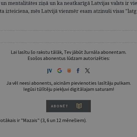
a un mentalitātes ziņā un ka neatkarīgā Latvijas valsts ir vi
ta izteiciena, mēs Latvijā vienmēr esam atzinuši visas "lat
Lai lasītu šo rakstu tālāk, Tev jābūt žurnāla abonentam.
Esošos abonentus lūdzam autorizēties:
Ja vēl neesi abonents, aicinām pievienoties lasītāju pulkam.
Iegūsi tūlītēju piekļuvi digitālajam saturam!
ABONĒT
tākais ir "Mazais" (3, 6 un 12 mēnešiem).