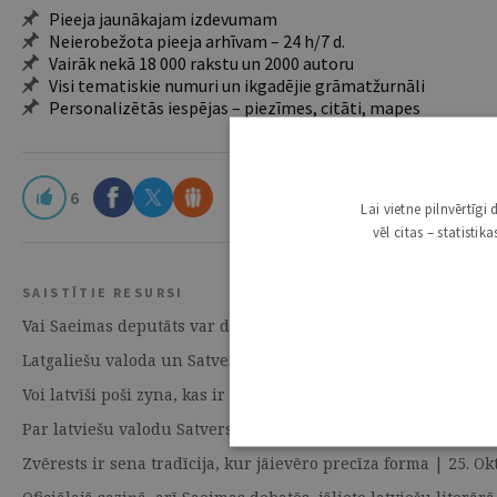
Pieeja jaunākajam izdevumam
Neierobežota pieeja arhīvam – 24 h/7 d.
Vairāk nekā 18 000 rakstu un 2000 autoru
Visi tematiskie numuri un ikgadējie grāmatžurnāli
Personalizētās iespējas – piezīmes, citāti, mapes
6
Lai vietne pilnvērtīg
vēl citas – statisti
SAISTĪTIE RESURSI
Vai Saeimas deputāts var dot svinīgo solījumu latgaliski | 2
Latgaliešu valoda un Satversme | 25. Oktobris 2011 | Numu
Voi latvīši poši zyna, kas ir latvīšu volūda? | 25. Oktobris 
Par latviešu valodu Satversmes 4. pantā nacionālas valsts k
Zvērests ir sena tradīcija, kur jāievēro precīza forma | 25.