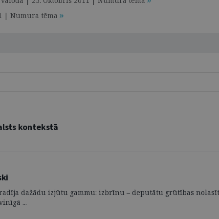
ārā valoda | 25. Oktobris 2011 | Numura tēma
2011 | Numura tēma
alsts kontekstā
ski
 radīja dažādu izjūtu gammu: izbrīnu – deputātu grūtības nolasī
inīgā ...