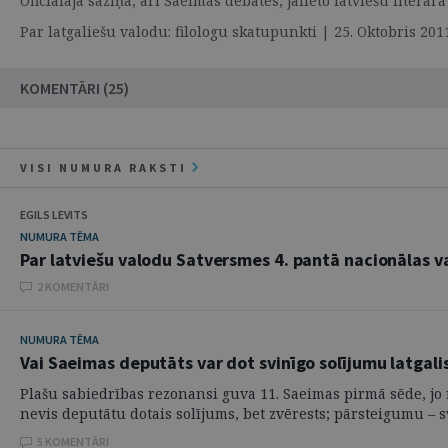
Oficiālajā saziņā, arī Saeimas debatēs, jālieto latviešu liter
Par latgaliešu valodu: filologu skatupunkti | 25. Oktobris 
KOMENTĀRI (25)
VISI NUMURA RAKSTI
EGILS LEVITS
NUMURA TĒMA
Par latviešu valodu Satversmes 4. pantā nacionālas v
2 KOMENTĀRI
NUMURA TĒMA
Vai Saeimas deputāts var dot svinīgo solījumu latgali
Plašu sabiedrības rezonansi guva 11. Saeimas pirmā sēde, jo
nevis deputātu dotais solījums, bet zvērests; pārsteigumu – sv
5 KOMENTĀRI