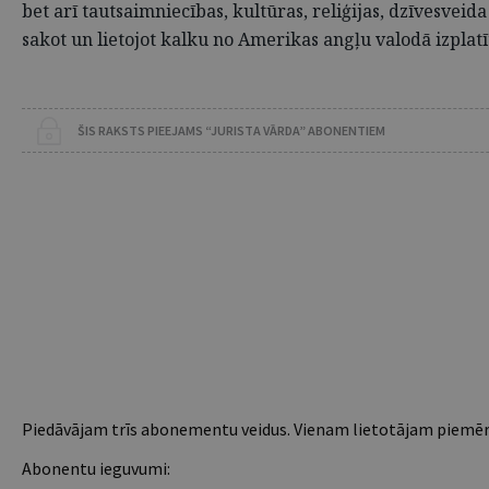
bet arī tautsaimniecības, kultūras, reliģijas, dzīvesveid
sakot un lietojot kalku no Amerikas angļu valodā izplatī
ŠIS RAKSTS PIEEJAMS “JURISTA VĀRDA” ABONENTIEM
Piedāvājam trīs abonementu veidus. Vienam lietotājam piemēro
Abonentu ieguvumi: