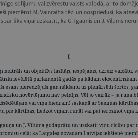
īgo solījumu vai zvērestu valsts valodā, ar to domājot 
eši piemērot M. Vainraiha tēzi un nospriedusi, ka atse
ispār lika viņai uzskatīt, ka G. Igaunis un J. Viļums ne
I
īgi neitrāls un objektīvs lasītājs, iespējams, uzreiz vaicātu, v
rātiski ievēlētā parlamentā gadās pa kādam ekscentriskam
aši esam pieredzējuši gan nākšanu uz plenārsēdi šortos, g
uridisku novērtējumu nav pelnījis. Vēl jo vairāk – ja runa
šsēdētājam vai viņa biedram) saskaņā ar Saeimas kārtības ru
u pie kārtības, liedzot viņam runāt vai pat ierosinot viņa 
uņa un J. Viļuma godaprātu un uzskatīt viņu rīcību par m
mpromisu ceļā; ka Latgales novadam Latvijas iekšienē piem