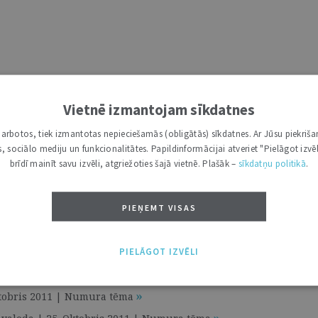
Vietnē izmantojam sīkdatnes
i darbotos, tiek izmantotas nepieciešamās (obligātās) sīkdatnes. Ar Jūsu piekriša
kas, sociālo mediju un funkcionalitātes. Papildinformācijai atveriet "Pielāgot izvēl
brīdī mainīt savu izvēli, atgriežoties šajā vietnē. Plašāk –
sīkdatņu politikā
.
5. Oktobris 2011 | Numura tēma
PIEŅEMT VISAS
ra tēma
PIELĀGOT IZVĒLI
2011 | Numura tēma
ontekstā | 25. Oktobris 2011 | Numura tēma
 Oktobris 2011 | Numura tēma