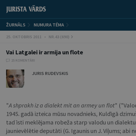
ŽURNĀLS
NUMURA TĒMA
25. OKTOBRIS 2011 • NR.43 (690)
Vai Latgalei ir armija un flote
25 KOMENTĀRI
JURIS RUDEVSKIS
"
A shprakh iz a dialekt mit an armey un flot
" ("Valo
1945. gadā izteica mūsu novadnieks, Kuldīgā dzimuša
tad īsti meklējama robeža starp valodu un dialektu.
jaunievēlētie deputāti (G. Igaunis un J. Viļums; abi