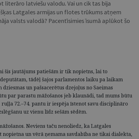
literāro latviešu valodu. Vai un cik tas bija
višķas Latgales armijas un flotes trūkums atņem
runāja valsts valodā? Pacentīsimies īsumā aplūkot šo
ai šis jautājums patiešām ir tik nopietns, lai to
 deputātam, tādēļ šajos parlamentos laiku pa laikam
an dziesmas un pašsacerētus dzejoļus no Saeimas
 būtu par parastu māžošanos jeb klaunādi, tad mums būtu
ļļa 72.–74. pantu ir iespēja īstenot savu disciplināro
izslēgšanu uz vienu līdz sešām sēdēm.
āžošanos. Neviens taču nenoliedz, ka Latgales
īt nopietna un vērā ņemama savdabība ne tikai dialekta,