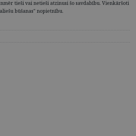
enmēr tieši vai netieši atzinusi šo savdabību. Vienkāršoti
galiešu būšanas" nopietnību.