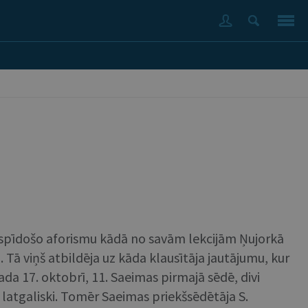
) Šo spīdošo aforismu kādā no savām lekcijām Ņujorkā
Tā viņš atbildēja uz kāda klausītāja jautājumu, kur
da 17. oktobrī, 11. Saeimas pirmajā sēdē, divi
u latgaliski. Tomēr Saeimas priekšsēdētāja S.