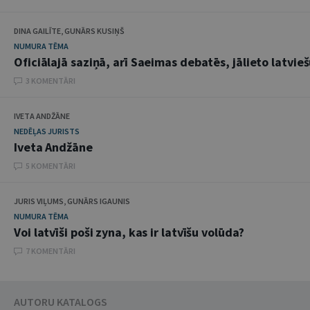
DINA GAILĪTE, GUNĀRS KUSIŅŠ
NUMURA TĒMA
Oficiālajā saziņā, arī Saeimas debatēs, jālieto latvieš
3 KOMENTĀRI
IVETA ANDŽĀNE
NEDĒĻAS JURISTS
Iveta Andžāne
5 KOMENTĀRI
JURIS VIĻUMS, GUNĀRS IGAUNIS
NUMURA TĒMA
Voi latvīši poši zyna, kas ir latvīšu volūda?
7 KOMENTĀRI
AUTORU KATALOGS