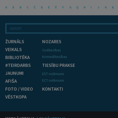
A
Ā
B
C
Č
D
E
Ē
F
G
Ģ
H
I
J
K
Ķ
ŽURNĀLS
NOZARES
VEIKALS
Civiltiesības
BIBLIOTĒKA
Krimināltiesības
#TEIRDARBS
TIESĪBU PRAKSE
JAUNUMI
EST nolēmumi
AFIŠA
ECT nolēmumi
FOTO / VIDEO
KONTAKTI
VĒSTKOPA