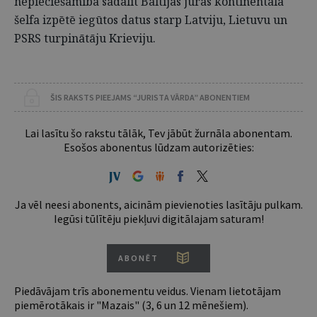
nepieciešamība sadalīt Baltijas jūras kontinentālā
šelfa izpētē iegūtos datus starp Latviju, Lietuvu un
PSRS turpinātāju Krieviju.
ŠIS RAKSTS PIEEJAMS “JURISTA VĀRDA” ABONENTIEM
Lai lasītu šo rakstu tālāk, Tev jābūt žurnāla abonentam.
Esošos abonentus lūdzam autorizēties:
Ja vēl neesi abonents, aicinām pievienoties lasītāju pulkam.
Iegūsi tūlītēju piekļuvi digitālajam saturam!
ABONĒT
Piedāvājam trīs abonementu veidus. Vienam lietotājam
piemērotākais ir "Mazais" (3, 6 un 12 mēnešiem).