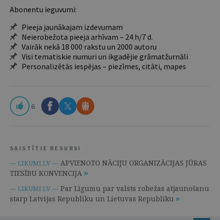
Abonentu ieguvumi:
Pieeja jaunākajam izdevumam
Neierobežota pieeja arhīvam – 24 h/7 d.
Vairāk nekā 18 000 rakstu un 2000 autoru
Visi tematiskie numuri un ikgadējie grāmatžurnāli
Personalizētās iespējas – piezīmes, citāti, mapes
6
SAISTĪTIE RESURSI
APVIENOTO NĀCIJU ORGANIZĀCIJAS JŪRAS
— LIKUMI.LV —
TIESĪBU KONVENCIJA
Par Līgumu par valsts robežas atjaunošanu
— LIKUMI.LV —
starp Latvijas Republiku un Lietuvas Republiku