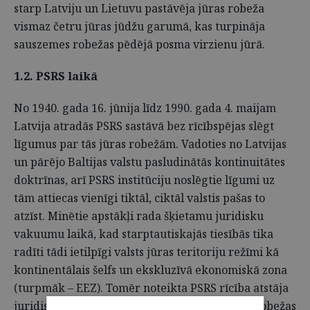
starp Latviju un Lietuvu pastāvēja jūras robeža
vismaz četru jūras jūdžu garumā, kas turpināja
sauszemes robežas pēdējā posma virzienu jūrā.
1.2. PSRS laikā
No 1940. gada 16. jūnija līdz 1990. gada 4. maijam
Latvija atradās PSRS sastāvā bez rīcībspējas slēgt
līgumus par tās jūras robežām. Vadoties no Latvijas
un pārējo Baltijas valstu pasludinātās kontinuitātes
doktrīnas, arī PSRS institūciju noslēgtie līgumi uz
tām attiecas vienīgi tiktāl, ciktāl valstis pašas to
atzīst. Minētie apstākļi rada šķietamu juridisku
vakuumu laikā, kad starptautiskajās tiesībās tika
radīti tādi ietilpīgi valsts jūras teritoriju režīmi kā
kontinentālais šelfs un ekskluzīvā ekonomiskā zona
(turpmāk – EEZ). Tomēr noteikta PSRS rīcība atstāja
juridiskas sekas uz Latvijas un Lietuvas jūras robežas