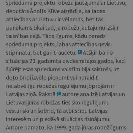
sprieduma projektu robežu jautājumā ar Lietuvu,
deputāts Ādolfs Klīve aizrādīja, ka labas
attiecības ar Lietuvu ir vēlamas, bet tas
panākams tikai tad, ja robežu jautājumu izšķir
taisnības ceļā. Tāds līgums, kādu paredz
sprieduma projekts, labas attiecības nevis
stiprinātu, bet gan traucētu.
Atšķirībā no
1
situācijas 20. gadsimta divdesmitajos gados, kad
šķīrējtiesas spriedums valstīm bija saistošs, uz
doto brīdi izvēle pieņemt vai noraidīt
nelabvēlīgu robežas regulējumu joprojām ir
Latvijas ziņā. Rakstā
autore analizē Latvijas un
2
Lietuvas jūras robežas tiesisko regulējumu
vēsturiski un šobrīd, tā atbilstību Latvijas
interesēm un piedāvā situācijas risinājumu.
Autore pamato, ka 1999. gada jūras robežlīgums