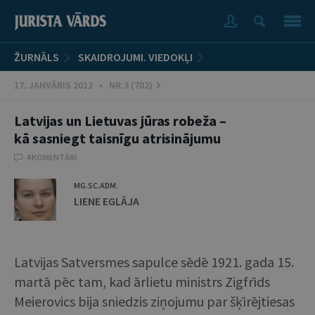
ŽURNĀLS
SKAIDROJUMI. VIEDOKĻI
17. JANVĀRIS 2012 • NR.3 (702)
Latvijas un Lietuvas jūras robeža –
kā sasniegt taisnīgu atrisinājumu
4 KOMENTĀRI
MG.SC.ADM.
LIENE EGLĀJA
Latvijas Satversmes sapulce sēdē 1921. gada 15.
martā pēc tam, kad ārlietu ministrs Zigfrīds
Meierovics bija sniedzis ziņojumu par šķīrējtiesas