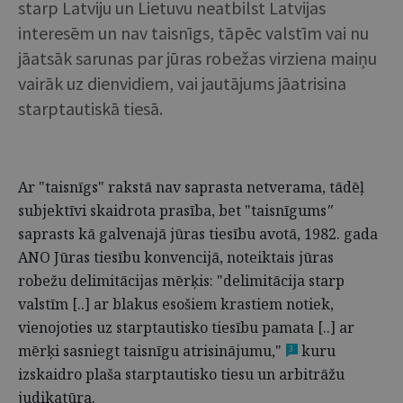
starp Latviju un Lietuvu neatbilst Latvijas
interesēm un nav taisnīgs, tāpēc valstīm vai nu
jāatsāk sarunas par jūras robežas virziena maiņu
vairāk uz dienvidiem, vai jautājums jāatrisina
starptautiskā tiesā.
Ar "taisnīgs" rakstā nav saprasta netverama, tādēļ
subjektīvi skaidrota prasība, bet "taisnīgums
"
saprasts kā galvenajā jūras tiesību avotā, 1982. gada
ANO Jūras tiesību konvencijā, noteiktais jūras
robežu delimitācijas mērķis: "delimitācija starp
valstīm [..] ar blakus esošiem krastiem notiek,
vienojoties uz starptautisko tiesību pamata [..] ar
mērķi sasniegt taisnīgu atrisinājumu,"
kuru
3
izskaidro plaša starptautisko tiesu un arbitrāžu
judikatūra.