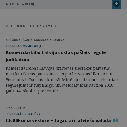
KOMENTĀRI (4)
VISI NUMURA RAKSTI
ARTŪRS SPĪGULIS, SANDRA BIKAUNIECE
SKAIDROJUMI. VIEDOKĻI
Komercdarbību Latvijas ostās pašlaik regulē
judikatūra
Komercdarbības Latvijas brīvostās tiesiskos pamatus
nosaka Likums par ostām1, Rīgas brīvostas likums2 un
Ventspils brīvostas likums3. Minētajos likumos iekļautais
regulējums ir nepilnīgs, un steidzamības kārtībā 2010.
gada 14. oktobrī pieņemtie ...
DINA GAILĪTE
JURIDISKĀ LITERATŪRA
Civillikuma vēsture – tagad arī latviešu valodā