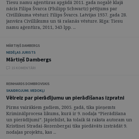
Tiesu namu aģentūras apgādā 2011. gada nogalē klajā
nācis Filipa Švarca (Philipp Schwartz) pētījums par
Civillikuma vēsturi: Filips Švarcs. Latvijas 1937. gada 28.
janvāra Civillikums un tā rašanās vēsture. Rīga: Tiesu
namu aģentūra, 2011, 343 lpp. ...
MĀRTIŅŠ DAMBERGS
NEDĒĻAS JURISTS
Mārtiņš Dambergs
15 KOMENTĀRI
REINHARDS DOMBROVSKIS
SKAIDROJUMI. VIEDOKĻI
Vēlreiz par pierādījumu un pierādīšanas izpratni
Pirms vairākiem gadiem, 2005. gadā, tika pieņemts
Kriminālprocesa likums, kurā ir 9. nodaļa “Pierādīšana
un pierādījumi”. Jāpiebilst, ka tolaik šā raksta autoram un
Kristīnei Stradai-Rozenbergai tika piedāvāts izstrādāt 9.
nodaļas projektu, kas ...