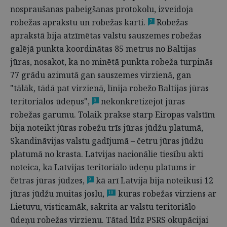
nospraušanas pabeigšanas protokolu, izveidoja
robežas aprakstu un robežas karti.
Robežas
7
aprakstā bija atzīmētas valstu sauszemes robežas
galējā punkta koordinātas 85 metrus no Baltijas
jūras, nosakot, ka no minētā punkta robeža turpinās
77 grādu azimutā gan sauszemes virzienā, gan
"tālāk, tādā pat virzienā, līnija robežo Baltijas jūras
teritoriālos ūdeņus",
nekonkretizējot jūras
8
robežas garumu. Tolaik prakse starp Eiropas valstīm
bija noteikt jūras robežu trīs jūras jūdžu platumā,
Skandināvijas valstu gadījumā – četru jūras jūdžu
platumā no krasta. Latvijas nacionālie tiesību akti
noteica, ka Latvijas teritoriālo ūdeņu platums ir
četras jūras jūdzes,
kā arī Latvija bija noteikusi 12
9
jūras jūdžu muitas joslu,
kuras robežas virziens ar
10
Lietuvu, visticamāk, sakrita ar valstu teritoriālo
ūdeņu robežas virzienu. Tātad līdz PSRS okupācijai