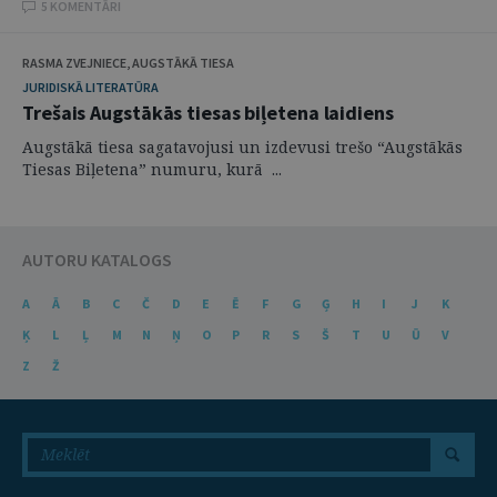
5 KOMENTĀRI
RASMA ZVEJNIECE, AUGSTĀKĀ TIESA
JURIDISKĀ LITERATŪRA
Trešais Augstākās tiesas biļetena laidiens
Augstākā tiesa sagatavojusi un izdevusi trešo “Augstākās
Tiesas Biļetena” numuru, kurā ...
AUTORU KATALOGS
A
Ā
B
C
Č
D
E
Ē
F
G
Ģ
H
I
J
K
Ķ
L
Ļ
M
N
Ņ
O
P
R
S
Š
T
U
Ū
V
Z
Ž