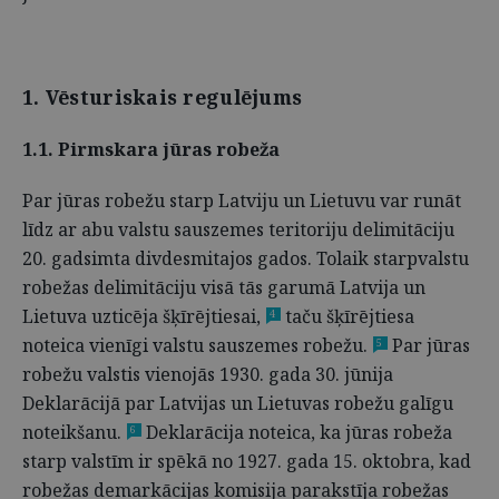
1. Vēsturiskais regulējums
1.1. Pirmskara jūras robeža
Par jūras robežu starp Latviju un Lietuvu var runāt
līdz ar abu valstu sauszemes teritoriju delimitāciju
20. gadsimta divdesmitajos gados. Tolaik starpvalstu
robežas delimitāciju visā tās garumā Latvija un
Lietuva uzticēja šķīrējtiesai,
taču šķīrējtiesa
4
noteica vienīgi valstu sauszemes robežu.
Par jūras
5
robežu valstis vienojās 1930. gada 30. jūnija
Deklarācijā par Latvijas un Lietuvas robežu galīgu
noteikšanu.
Deklarācija noteica, ka jūras robeža
6
starp valstīm ir spēkā no 1927. gada 15. oktobra, kad
robežas demarkācijas komisija parakstīja robežas