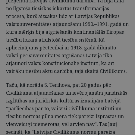
pieņemtā Latvijas Civillikuma darbība. Tā bija daļa
no ilgstošā tiesiskās iekārtas transformācijas
procesa, kurš aizsākās līdz ar Latvijas Republikas
valsts suverenitātes atjaunošanu 1990.–1991. gadā un
kura mērķis bija atgriešanās kontinentālās Eiropas
tiesību lokam atbilstošā tiesību sistēmā. Kā
apliecinājums pēctecībai ar 1918. gadā dibināto
valsti pēc suve­renitātes atgūšanas Latvijā tika
atjaunoti valsts konstitucionālie institūti, kā arī
vairāku tiesību aktu darbība, tajā skaitā Civillikums.
Taču, kā norāda S. Terihova, pat 20 gadus pēc
Civillikuma atjaunošanas un ievērojamām juridiskās
izglītības un juridiskās kultūras izmaiņām Latvijā
"pārliecības par to, vai visi Civillikuma institūti un
tiesību normas pilnā mērā tiek pareizi izprastas un
vienveidīgi piemērotas, vēl arvien nav". Tas ļauj
secināt, ka "Latvijas Civillikuma normu pareiza