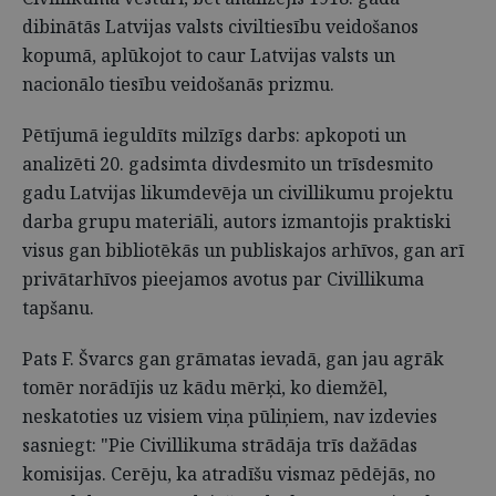
dibinātās Latvijas valsts civiltiesību veidošanos
kopumā, aplūkojot to caur Latvijas valsts un
nacionālo tiesību veidošanās prizmu.
Pētījumā ieguldīts milzīgs darbs: apkopoti un
analizēti 20. gadsimta divdesmito un trīsdesmito
gadu Latvijas likumdevēja un civillikumu projektu
darba grupu materiāli, autors izmantojis praktiski
visus gan bibliotēkās un publiskajos arhīvos, gan arī
privātarhīvos pieejamos avotus par Civillikuma
tapšanu.
Pats F. Švarcs gan grāmatas ievadā, gan jau agrāk
tomēr norādījis uz kādu mērķi, ko diemžēl,
neskatoties uz visiem viņa pūliņiem, nav izdevies
sasniegt: "Pie Civillikuma strādāja trīs dažādas
komisijas. Cerēju, ka atradīšu vismaz pēdējās, no