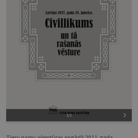
1/2
Tiesu namu aģentūras apgādā 2011. gada