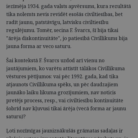
iezīmēja 1934. gada valsts apvērsums, kura rezultātā
tika nolemts nevis revidēt esošās civiltiesības, bet
radīt jaunu, patstāvīgu, latvisku civiltiesību
regulējumu. Tomēr, secina F. Švarcs, šī bija tikai
"ārēja diskontinuitāte", jo patiesībā Civillikums bija
jauna forma ar veco saturu.
Šai kontekstā F. Švarcs uzdod arī vienu no
jautājumiem, ko varētu attīstīt tālākos Civillikuma
vēstures pētījumos: vai pēc 1992. gada, kad tika
atjaunots Civillikuma spēks, un pēc daudzajiem
jaunāko laiku likuma grozījumiem, nav noticis
pretējs process, resp., vai civiltiesību kontinuitāte
šobrīd nav kļuvusi tikai ārēja (vecā forma ar jaunu
saturu)?
Ļoti nozīmīgas jauniznākušās grāmatas sadaļas ir