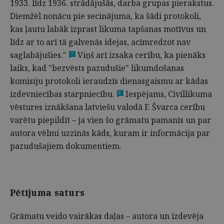
1933. līdz 1936. strādājušās, darba grupas pierakstus.
Diemžēl nonācu pie secinājuma, ka šādi protokoli,
kas ļautu labāk izprast likuma tapšanas motīvus un
līdz ar to arī tā galvenās idejas, acīmredzot nav
saglabājušies."
Viņš arī izsaka cerību, ka pienāks
7
laiks, kad "bezvēsts pazudušie" likumdošanas
komisiju protokoli ieraudzīs dienasgaismu ar kādas
izdevniecības starpniecību.
Iespējams, Civillikuma
8
vēstures iznākšana latviešu valodā F. Švarca cerību
varētu piepildīt – ja vien šo grāmatu pamanīs un par
autora vēlmi uzzinās kāds, kuram ir informācija par
pazudušajiem dokumentiem.
Pētījuma saturs
Grāmatu veido vairākas daļas – autora un izdevēja