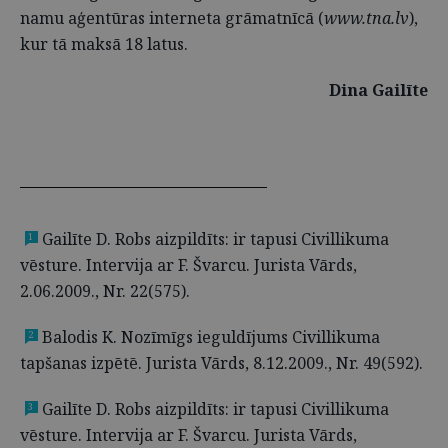
namu aģentūras interneta grāmatnīcā (
www.tna.lv
),
kur tā maksā 18 latus.
Dina Gailīte
Gailīte D. Robs aizpildīts: ir tapusi Civillikuma
1
vēsture. Intervija ar F. Švarcu. Jurista Vārds,
2.06.2009., Nr. 22(575).
Balodis K. Nozīmīgs ieguldījums Civillikuma
2
tapšanas izpētē. Jurista Vārds, 8.12.2009., Nr. 49(592).
Gailīte D. Robs aizpildīts: ir tapusi Civillikuma
3
vēsture. Intervija ar F. Švarcu. Jurista Vārds,