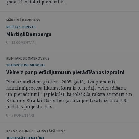
gada 14. oktobrī pieņemtie ...
MĀRTIŅŠ DAMBERGS
NEDĒĻAS JURISTS
Mārtiņš Dambergs
15 KOMENTĀRI
REINHARDS DOMBROVSKIS
SKAIDROJUMI. VIEDOKĻI
Vēlreiz par pierādījumu un pierādīšanas izpratni
Pirms vairākiem gadiem, 2005. gadā, tika pieņemts
Kriminālprocesa likums, kurā ir 9. nodaļa “Pierādīšana
un pierādījumi”. Jāpiebilst, ka tolaik šā raksta autoram un
Kristīnei Stradai-Rozenbergai tika piedāvāts izstrādāt 9.
nodaļas projektu, kas ...
5 KOMENTĀRI
RASMA ZVEJNIECE, AUGSTĀKĀ TIESA
JURIDISKĀ LITERATŪRA