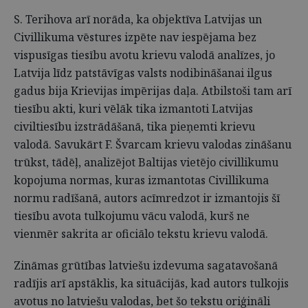
S. Terihova arī norāda, ka objektīva Latvijas un
Civillikuma vēstures izpēte nav iespējama bez
vispusīgas tiesību avotu krievu valodā analīzes, jo
Latvija līdz patstāvīgas valsts nodibināšanai ilgus
gadus bija Krievijas impērijas daļa. Atbilstoši tam arī
tiesību akti, kuri vēlāk tika izmantoti Latvijas
civiltiesību izstrādāšanā, tika pieņemti krievu
valodā. Savukārt F. Švarcam krievu valodas zināšanu
trūkst, tādēļ, analizējot Baltijas vietējo civillikumu
kopojuma normas, kuras izmantotas Civillikuma
normu radīšanā, autors acīmredzot ir izmantojis šī
tiesību avota tulkojumu vācu valodā, kurš ne
vienmēr sakrita ar oficiālo tekstu krievu valodā.
Zināmas grūtības latviešu izdevuma sagatavošanā
radījis arī apstāklis, ka situācijās, kad autors tulkojis
avotus no latviešu valodas, bet šo tekstu oriģināli