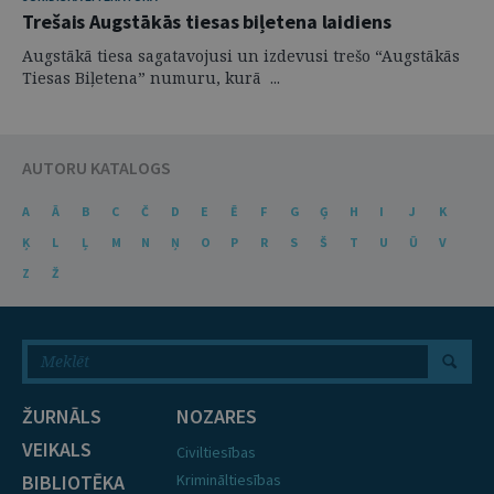
Trešais Augstākās tiesas biļetena laidiens
Augstākā tiesa sagatavojusi un izdevusi trešo “Augstākās
Tiesas Biļetena” numuru, kurā ...
AUTORU KATALOGS
A
Ā
B
C
Č
D
E
Ē
F
G
Ģ
H
I
J
K
Ķ
L
Ļ
M
N
Ņ
O
P
R
S
Š
T
U
Ū
V
Z
Ž
ŽURNĀLS
NOZARES
VEIKALS
Civiltiesības
BIBLIOTĒKA
Krimināltiesības