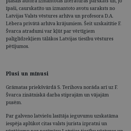
plašais autora izmantotās literatūras pārskats un, jo
īpaši, caurskatīto un izmantoto avotu saraksts no
Latvijas Valsts vēstures arhīva un profesora D.A.
Lēbera privātā arhīva krājumiem. Šeit uzskaitītie F.
Švarca atradumi var kļūt par vērtīgiem
palīglīdzekļiem tālākos Latvijas tiesību vēstures
pētījumos.
Plusi un mīnusi
Grāmatas priekšvārdā S. Terihova norāda arī uz F.
Švarca zinātniskā darba stiprajām un vājajām
pusēm.
Par galveno latviešu lasītāja ieguvumu uzskatāma
iespēja aplūkot citas valsts jurista izpratni un
vērtējumu par nozīmīgu Latvijas tiesību vēstures un