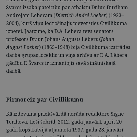
Švarcs izsaka pateicību par atbalstu Dr.iur. Dītriham
Andrejam Lēberam (
Dietrich André Loeber
) (1923–
2004), kurš viņu iedrošinājis pievērsties Civillikuma
izpētei. Jāatzīmē, ka D.A. Lēbera tēvs senators
profesors Dr.iur. Johans Augusts Lēbers (
Johan
August Loeber
) (1865–1948) bija Civillikuma izstrādes
darba grupas loceklis un viņa arhīvu ar D.A. Lēbera
gādību F. Švarcs ir izmantojis savā zinātniskajā
darbā.
Pirmoreiz par Civillikumu
Kā izdevuma priekšvārdā norāda redaktore Signe
Terihova, tieši šobrīd, 2012. gada janvārī, aprit 20
gadi, kopš Latvijā atjaunota 1937. gada 28. janvārī