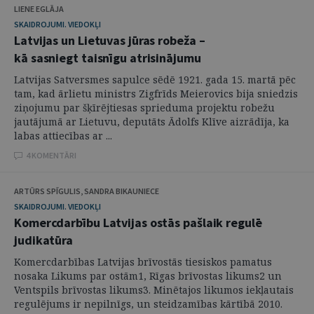
LIENE EGLĀJA
SKAIDROJUMI. VIEDOKĻI
Latvijas un Lietuvas jūras robeža –
kā sasniegt taisnīgu atrisinājumu
Latvijas Satversmes sapulce sēdē 1921. gada 15. martā pēc
tam, kad ārlietu ministrs Zigfrīds Meierovics bija sniedzis
ziņojumu par šķīrējtiesas sprieduma projektu robežu
jautājumā ar Lietuvu, deputāts Ādolfs Klīve aizrādīja, ka
labas attiecības ar ...
4 KOMENTĀRI
ARTŪRS SPĪGULIS, SANDRA BIKAUNIECE
SKAIDROJUMI. VIEDOKĻI
Komercdarbību Latvijas ostās pašlaik regulē
judikatūra
Komercdarbības Latvijas brīvostās tiesiskos pamatus
nosaka Likums par ostām1, Rīgas brīvostas likums2 un
Ventspils brīvostas likums3. Minētajos likumos iekļautais
regulējums ir nepilnīgs, un steidzamības kārtībā 2010.