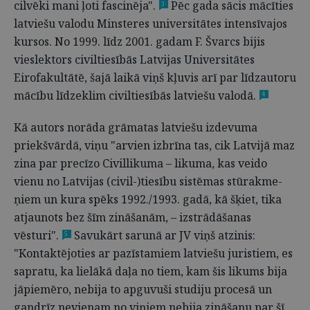
cilvēki mani ļoti fascinēja".
Pēc gada sācis mācīties
3
latviešu valodu Minsteres universitātes intensīvajos
kursos. No 1999. līdz 2001. gadam F. Švarcs bijis
vieslektors civiltiesībās Latvijas Universitātes
Eirofakultātē, šajā laikā viņš kļuvis arī par līdzautoru
mācību līdzeklim civiltiesībās latviešu valodā.
4
Kā autors norāda grāmatas latviešu izdevuma
priekšvārdā, viņu "arvien izbrīna tas, cik Latvijā maz
zina par precīzo Civillikuma – likuma, kas veido
vienu no Latvijas (civil-)tiesību sistēmas stūrakme­
ņiem un kura spēks 1992./1993. gadā, kā šķiet, tika
atjaunots bez šīm zināšanām, – izstrādāšanas
vēsturi".
Savukārt sarunā ar JV viņš atzinis:
5
"Kontaktējoties ar pazīstamiem latviešu juristiem, es
sapratu, ka lielākā daļa no tiem, kam šis likums bija
jāpiemēro, nebija to apguvuši studiju procesā un
gandrīz nevienam no viņiem nebija zināšanu par šī