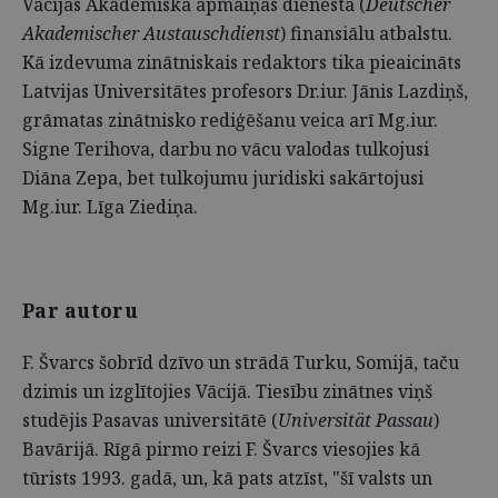
Vācijas Akadēmiskā apmaiņas dienesta (
Deutscher
Akademischer Austauschdienst
) finansiālu atbalstu.
Kā izdevuma zinātniskais redaktors tika pieaicināts
Latvijas Universitātes profesors Dr.iur. Jānis Lazdiņš,
grāmatas zinātnisko rediģēšanu veica arī Mg.iur.
Signe Terihova, darbu no vācu valodas tulkojusi
Diāna Zepa, bet tulkojumu juridiski sakārtojusi
Mg.iur. Līga Ziediņa.
Par autoru
F. Švarcs šobrīd dzīvo un strādā Turku, Somijā, taču
dzimis un izglītojies Vācijā. Tiesību zinātnes viņš
studējis Pasavas universitātē (
Universität Passau
)
Bavārijā. Rīgā pirmo reizi F. Švarcs viesojies kā
tūrists 1993. gadā, un, kā pats atzīst, "šī valsts un