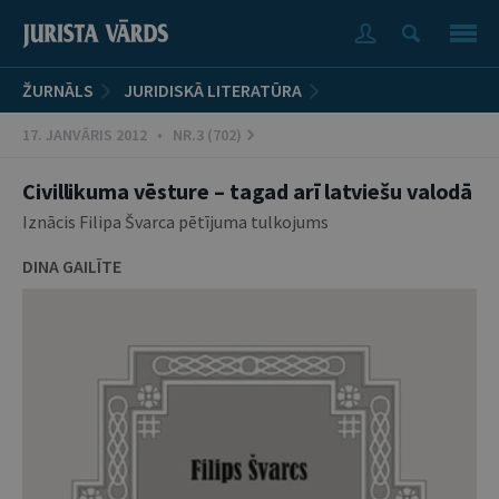
ŽURNĀLS
JURIDISKĀ LITERATŪRA
17. JANVĀRIS 2012 • NR.3 (702)
Civillikuma vēsture – tagad arī latviešu valodā
Iznācis Filipa Švarca pētījuma tulkojums
DINA GAILĪTE