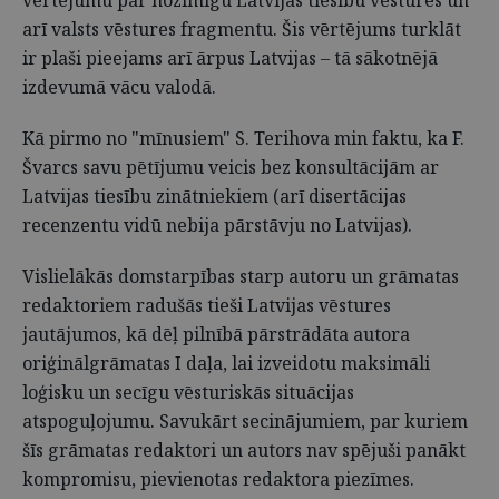
arī valsts vēstures fragmentu. Šis vērtējums turklāt
ir plaši pieejams arī ārpus Latvijas – tā sākotnējā
izdevumā vācu valodā.
Kā pirmo no "mīnusiem" S. Terihova min faktu, ka F.
Švarcs savu pētījumu veicis bez konsultācijām ar
Latvijas tiesību zinātniekiem (arī disertācijas
recenzentu vidū nebija pārstāvju no Latvijas).
Vislielākās domstarpības starp autoru un grāmatas
redaktoriem radušās tieši Latvijas vēstures
jautājumos, kā dēļ pilnībā pārstrādāta autora
oriģinālgrāmatas I daļa, lai izveidotu maksimāli
loģisku un secīgu vēsturiskās situācijas
atspoguļojumu. Savu­kārt secinājumiem, par kuriem
šīs grāmatas redaktori un autors nav spējuši panākt
kompromisu, pievienotas redaktora piezīmes.