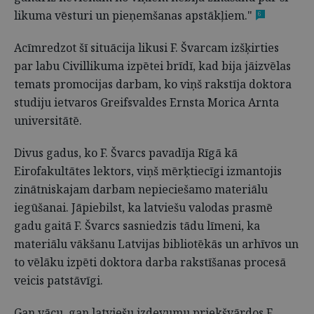
likuma vēsturi un pieņemšanas apstākļiem."
6
Acīmredzot šī situācija likusi F. Švarcam izšķirties
par labu Civillikuma izpētei brīdī, kad bija jāizvēlas
temats promocijas darbam, ko viņš rakstīja doktora
studiju ietvaros Greifsvaldes Ernsta Morica Arnta
universitātē.
Divus gadus, ko F. Švarcs pavadīja Rīgā kā
Eirofakultātes lektors, viņš mērķtiecīgi izmantojis
zinātniskajam darbam nepieciešamo materiālu
iegūšanai. Jāpiebilst, ka latviešu valodas prasmē
gadu gaitā F. Švarcs sasniedzis tādu līmeni, ka
materiālu vākšanu Latvijas bibliotēkās un arhīvos un
to vēlāku izpēti doktora darba rakstīšanas procesā
veicis patstāvīgi.
Gan vācu, gan latviešu izdevumu priekšvārdos F.