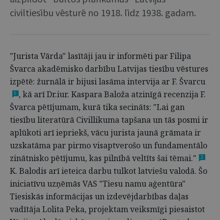
civiltiesību vēsturē no 1918. līdz 1938. gadam.
"Jurista Vārda" lasītāji jau ir informēti par Filipa
Švarca akadēmisko darbību Latvijas tiesību vēstures
izpētē: žurnālā ir bijusi lasāma intervija ar F. Švarcu
, kā arī Dr.iur. Kaspara Baloža atzinīgā recenzija F.
1
Švarca pētījumam, kurā tika secināts: "Lai gan
tiesību literatūrā Civillikuma tapšana un tās posmi ir
aplūkoti arī iepriekš, vācu jurista jaunā grāmata ir
uzskatāma par pirmo visaptverošo un fundamentālo
zinātnisko pētījumu, kas pilnībā veltīts šai tēmai."
2
K. Balodis arī ieteica darbu tulkot latviešu valodā. Šo
iniciatīvu uzņēmās VAS "Tiesu namu aģentūra"
Tiesiskās informācijas un izdevējdarbības daļas
vadītāja Lolita Peka, projektam veiksmīgi piesaistot