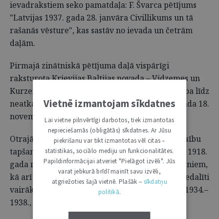
ievadrakstiem seko pamatdaļa: F. Švarca pētījums
"Latvijas 1937. gada 28. janvāra Civillikums un tā
rašanās vēsture", kas sastāv no ievada un četrām
daļām.
Pirmajā zinātniskā pētījuma daļā vispārīgi
raksturota Krievijas Baltijas novada – Vidzemes un
Kurzemes guberņu – un Latgales tiesību attīstība līdz
Vietnē izmantojam sīkdatnes
neatkarīgas Latvijas valsts dibināšanai 1918. gada 18.
novembrī.
Lai vietne pilnvērtīgi darbotos, tiek izmantotas
nepieciešamās (obligātās) sīkdatnes. Ar Jūsu
Otrajā daļā apskatīta Latvijas nacionālo civiltiesību
piekrišanu var tikt izmantotas vēl citas –
tapšanas vēsture, tajā skaitā diskusijas, kas pēc 1918.
statistikas, sociālo mediju un funkcionalitātes.
Papildinformācijai atveriet "Pielāgot izvēli". Jūs
gada risinājās par iespējamiem attīstības virzieniem,
varat jebkurā brīdī mainīt savu izvēli,
kā arī reālie civiltiesību attīstības procesi, kas iedalīti
atgriežoties šajā vietnē. Plašāk –
sīkdatņu
vairākos laikposmos (1918.–1922., 1922.–1934., 1934.–
politikā
.
1938., 1938.–1940.).