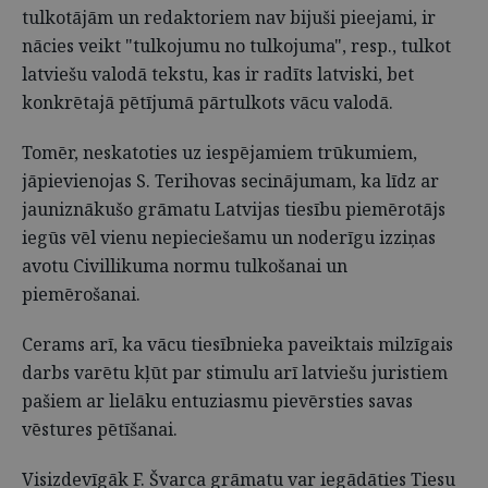
tulkotājām un redaktoriem nav bijuši pieejami, ir
nācies veikt "tulko­jumu no tulkojuma", resp., tulkot
latviešu valodā tekstu, kas ir radīts latviski, bet
konkrētajā pētījumā pārtulkots vācu valodā.
Tomēr, neskatoties uz iespējamiem trūkumiem,
jāpievienojas S. Terihovas secinājumam, ka līdz ar
jauniznākušo grāmatu Latvijas tiesību piemērotājs
iegūs vēl vienu nepieciešamu un noderīgu izziņas
avotu Civillikuma normu tulkošanai un
piemērošanai.
Cerams arī, ka vācu tiesībnieka paveiktais milzīgais
darbs varētu kļūt par stimulu arī latviešu juristiem
pašiem ar lielāku entuziasmu pievērsties savas
vēstures pētīšanai.
Visizdevīgāk F. Švarca grāmatu var iegādāties Tiesu