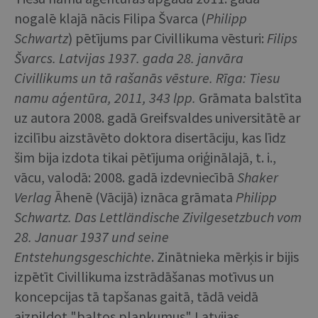
nogalē klajā nācis Filipa Švarca (
Philipp
Schwartz
) pētījums par Civillikuma vēsturi:
Filips
Švarcs. Latvijas 1937. gada 28. janvāra
Civillikums un tā rašanās vēsture. Rīga: Tiesu
namu aģentūra, 2011, 343 lpp.
Grāmata balstīta
uz autora 2008. gadā Greifsvaldes universitātē ar
izcilību aizstāvēto doktora disertāciju, kas līdz
šim bija izdota tikai pētījuma oriģinālajā, t. i.,
vācu, valodā: 2008. gadā izdevniecībā
Shaker
Verlag
Āhenē (Vācijā) iznāca grāmata
Philipp
Schwartz. Das Lettländische Zivilgesetzbuch vom
28. Januar 1937 und seine
Entstehungsgeschichte
. Zinātnieka mērķis ir bijis
izpētīt Civillikuma izstrādāšanas motīvus un
koncepcijas tā tapšanas gaitā, tādā veidā
aizpildot "baltos plankumus" Latvijas