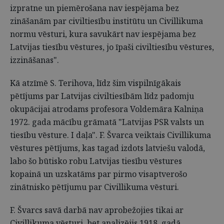
izpratne un piemērošana nav iespējama bez
zināšanām par civiltiesību institūtu un Civillikuma
normu vēsturi, kura savukārt nav iespējama bez
Latvijas tiesību vēstures, jo īpaši civiltiesību vēstures,
izzināšanas".
Kā atzīmē S. Terihova, līdz šim vispilnīgākais
pētījums par Latvijas civiltiesībām līdz padomju
okupācijai atrodams profesora Voldemāra Kalniņa
1972. gada mācību grāmatā "Latvijas PSR valsts un
tiesību vēsture. I daļa". F. Švarca veiktais Civillikuma
vēstures pētījums, kas tagad izdots latviešu valodā,
labo šo būtisko robu Latvijas tiesību vēstures
kopainā un uzskatāms par pirmo visaptverošo
zinātnisko pētījumu par Civillikuma vēsturi.
F. Švarcs savā darbā nav aprobežojies tikai ar
Civillikuma vēsturi, bet analizējis 1918. gadā