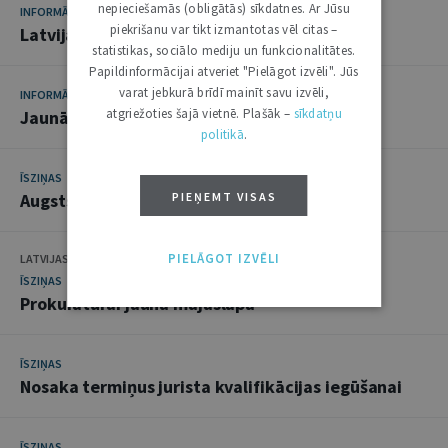
nepieciešamās (obligātās) sīkdatnes. Ar Jūsu
INFORMĀCIJA
piekrišanu var tikt izmantotas vēl citas –
Latvijas Zvērinātu advokātu padomē
statistikas, sociālo mediju un funkcionalitātes.
Papildinformācijai atveriet "Pielāgot izvēli". Jūs
varat jebkurā brīdī mainīt savu izvēli,
INFORMĀCIJA
atgriežoties šajā vietnē. Plašāk –
sīkdatņu
Jaunākie normatīvie akti Latvijā
politikā
.
ĪSZIŅAS
PIEŅEMT VISAS
Augsts novērtējums advokātu birojam
PIELĀGOT IZVĒLI
LATVIJAS REPUBLIKAS PROKURATŪRA
ĪSZIŅAS
Prokuratūrai jauna mājaslapa
ĪSZIŅAS
Nosaka termiņus jurista kvalifikācijas iegūšanai
ĪSZIŅAS