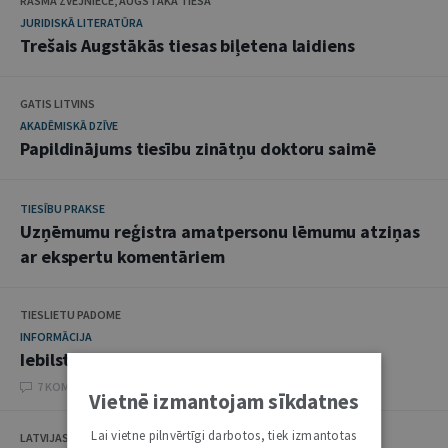
RASMA ZVEJNIECE, AUGSTĀKĀ TIESA
JURIDISKĀ LITERATŪRA
Trešais Augstākās tiesas biļetena laidiens
GATIS LITVINS
AKADĒMISKĀ DZĪVE
Papildinājums tiesību zinātņu doktoru saimē
TIESĪBU PRAKSE
Uzņēmumu reģistra amatpersonu lēmumu atziņas
ar ekspertu komentāriem
TIESLIETU PADOME
INFORMĀCIJA
Iebilst pret tiesu sistēmas reorganizāciju
7 KOMENTĀRI
Vietnē izmantojam sīkdatnes
Lai vietne pilnvērtīgi darbotos, tiek izmantotas
LATVIJAS ZVĒRINĀTU ADVOKĀTU PADOME