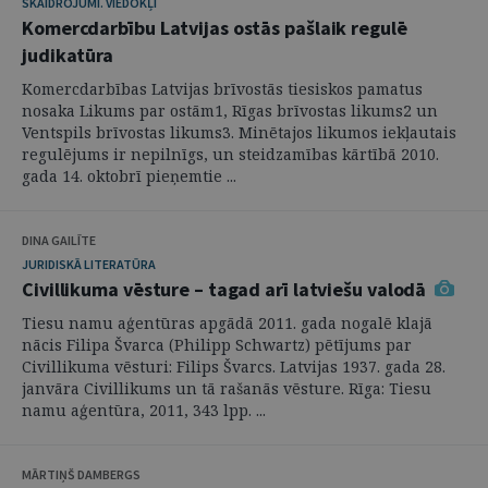
SKAIDROJUMI. VIEDOKĻI
Komercdarbību Latvijas ostās pašlaik regulē
judikatūra
Komercdarbības Latvijas brīvostās tiesiskos pamatus
nosaka Likums par ostām1, Rīgas brīvostas likums2 un
Ventspils brīvostas likums3. Minētajos likumos iekļautais
regulējums ir nepilnīgs, un steidzamības kārtībā 2010.
gada 14. oktobrī pieņemtie ...
DINA GAILĪTE
JURIDISKĀ LITERATŪRA
Civillikuma vēsture – tagad arī latviešu valodā
Tiesu namu aģentūras apgādā 2011. gada nogalē klajā
nācis Filipa Švarca (Philipp Schwartz) pētījums par
Civillikuma vēsturi: Filips Švarcs. Latvijas 1937. gada 28.
janvāra Civillikums un tā rašanās vēsture. Rīga: Tiesu
namu aģentūra, 2011, 343 lpp. ...
MĀRTIŅŠ DAMBERGS