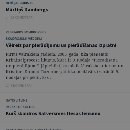
NEDĒĻAS JURISTS
Mārtiņš Dambergs
15 KOMENTĀRI
REINHARDS DOMBROVSKIS
SKAIDROJUMI. VIEDOKĻI
Vēlreiz par pierādījumu un pierādīšanas izpratni
Pirms vairākiem gadiem, 2005. gadā, tika pieņemts
Kriminālprocesa likums, kurā ir 9. nodaļa “Pierādīšana
un pierādījumi”. Jāpiebilst, ka tolaik šā raksta autoram un
Kristīnei Stradai-Rozenbergai tika piedāvāts izstrādāt 9.
nodaļas projektu, kas ...
5 KOMENTĀRI
GATIS LITVINS
REDAKTORA SLEJA
Kurš skaidros Satversmes tiesas lēmumu