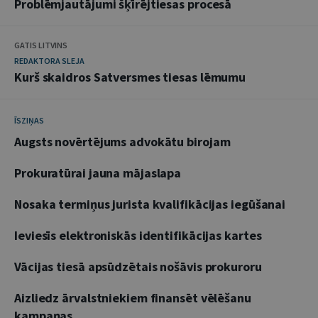
Problēmjautājumi šķīrējtiesas procesā
GATIS LITVINS
REDAKTORA SLEJA
Kurš skaidros Satversmes tiesas lēmumu
ĪSZIŅAS
Augsts novērtējums advokātu birojam
Prokuratūrai jauna mājaslapa
Nosaka termiņus jurista kvalifikācijas iegūšanai
Ieviesīs elektroniskās identifikācijas kartes
Vācijas tiesā apsūdzētais nošāvis prokuroru
Aizliedz ārvalstniekiem finansēt vēlēšanu
kampaņas