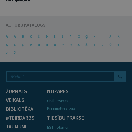
AUTORU KATALOGS
A
Ā
B
C
Č
D
E
Ē
F
G
Ģ
H
I
J
K
Ķ
L
Ļ
M
N
Ņ
O
P
R
S
Š
T
U
Ū
V
Z
Ž
ŽURNĀLS
NOZARES
VEIKALS
Civiltiesības
BIBLIOTĒKA
Krimināltiesības
#TEIRDARBS
TIESĪBU PRAKSE
JAUNUMI
EST nolēmumi