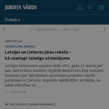
ŽURNĀLS
17. JANVĀRIS 2012 • NR.3 (702)
LIENE EGLĀJA
SKAIDROJUMI. VIEDOKĻI
Latvijas un Lietuvas jūras robeža –
kā sasniegt taisnīgu atrisinājumu
Latvijas Satversmes sapulce sēdē 1921. gada 15. martā pēc
tam, kad ārlietu ministrs Zigfrīds Meierovics bija sniedzis
ziņojumu par šķīrējtiesas sprieduma projektu robežu
jautājumā ar Lietuvu, deputāts Ādolfs Klīve aizrādīja, ka
labas attiecības ar ...
4 KOMENTĀRI
ARTŪRS SPĪGULIS, SANDRA BIKAUNIECE