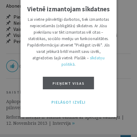
Abonentu ieguvumi:
Vietnē izmantojam sīkdatnes
Pieeja jaunākajam izdevumam
Lai vietne pilnvērtīgi darbotos, tiek izmantotas
Neierobežota pieeja arhīvam – 24 h/7 d.
nepieciešamās (obligātās) sīkdatnes. Ar Jūsu
Vairāk nekā 18 000 rakstu un 2000 autoru
piekrišanu var tikt izmantotas vēl citas –
Visi tematiskie numuri un ikgadējie grāmatžurnāli
statistikas, sociālo mediju un funkcionalitātes.
Personalizētās iespējas – piezīmes, citāti, mapes
Papildinformācijai atveriet "Pielāgot izvēli". Jūs
varat jebkurā brīdī mainīt savu izvēli,
atgriežoties šajā vietnē. Plašāk –
sīkdatņu
politikā
.
0
PIEŅEMT VISAS
SAISTĪTIE RESURSI
Apkopoti priekšlikumi Latvijas publiskās varas
PIELĀGOT IZVĒLI
pilnveidošanai | 14. Jūlijs 2015 | Notikums
Reformu mērķis ir stabila valdība ar spēcīgu vadītāju |
12. Novembris 2013 | Intervija