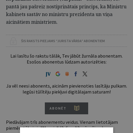
pantā jau pašreiz nostiprinātais princips, ka Ministru
kabinets sastāv no ministru prezidenta un viņa
aicinātiem ministriem.
ŠIS RAKSTS PIEEJAMS “JURISTA VĀRDA” ABONENTIEM
Lai lasītu šo rakstu tālāk, Tev jābūt žurnāla abonentam.
Esošos abonentus lūdzam autorizēties:
Ja vēl neesi abonents, aicinām pievienoties lasītāju pulkam.
Iegūsi tūlītēju piekļuvi digitālajam saturam!
ABONĒT
Piedāvājam trīs abonementu veidus. Vienam lietotājam
piemērotākais ir "Mazais" (3, 6 un 12 mēnešiem).