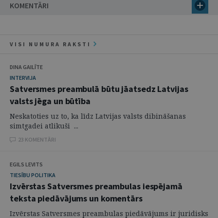
KOMENTĀRI
VISI NUMURA RAKSTI
DINA GAILĪTE
INTERVIJA
Satversmes preambulā būtu jāatsedz Latvijas
valsts jēga un būtība
Neskatoties uz to, ka līdz Latvijas valsts dibināšanas
simtgadei atlikuši ...
23 KOMENTĀRI
EGILS LEVITS
TIESĪBU POLITIKA
Izvērstas Satversmes preambulas iespējamā
teksta piedāvājums un komentārs
Izvērstas Satversmes preambulas piedāvājums ir juridisks