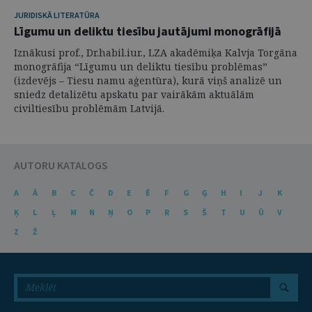
JURIDISKĀ LITERATŪRA
Līgumu un deliktu tiesību jautājumi monogrāfijā
Iznākusi prof., Dr.habil.iur., LZA akadēmiķa Kalvja Torgāna
monogrāfija “Līgumu un deliktu tiesību problēmas”
(izdevējs – Tiesu namu aģentūra), kurā viņš analizē un
sniedz detalizētu apskatu par vairākām aktuālām
civiltiesību problēmām Latvijā.
AUTORU KATALOGS
A
Ā
B
C
Č
D
E
Ē
F
G
Ģ
H
I
J
K
Ķ
L
Ļ
M
N
Ņ
O
P
R
S
Š
T
U
Ū
V
Z
Ž