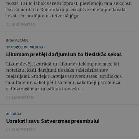
teksts. Lai to labāk varētu izprast, pievienoju tam sekojošu
īsu komentāru. Komentārā precīzāk iezīmēta piedāvātā
teksta formulējumos ietvertā jēga. ...
28 KOMENTĀRI
INGA VILCĀNE
SKAIDROJUMI. VIEDOKĻI
Likumam pretēji darījumi un to tiesiskās sekas
Likumdevēji izstrādā un likumos iekļauj normas, lai
noteiktu, kādi darījumi tiesiskā sabiedrībā nav
pieļaujami. Studējot Latvijas Universitātes Juridiskajā
fakultātē un sākot pētīt šo tēmu, sākotnēji pārsteidza
salīdzinoši maz rakstītais latviešu ...
1 KOMENTĀRI
APTAUJA
Uzraksti savu Satversmes preambulu!
59 KOMENTĀRI