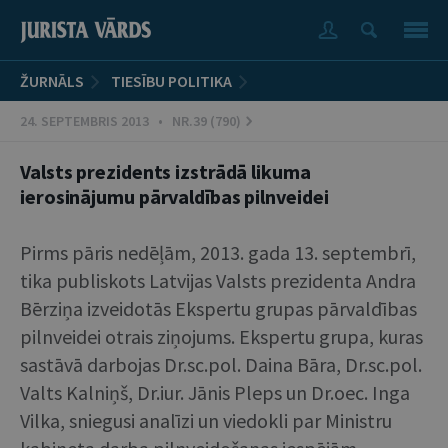
ŽURNĀLS
TIESĪBU POLITIKA
24. SEPTEMBRIS 2013 • NR.39 (790)
Valsts prezidents izstrādā likuma
ierosinājumu pārvaldības pilnveidei
Pirms pāris nedēļām, 2013. gada 13. septembrī,
tika publiskots Latvijas Valsts prezidenta Andra
Bērziņa izveidotās Ekspertu grupas pārvaldības
pilnveidei otrais ziņojums. Ekspertu grupa, kuras
sastāvā darbojas Dr.sc.pol. Daina Bāra, Dr.sc.pol.
Valts Kalniņš, Dr.iur. Jānis Pleps un Dr.oec. Inga
Vilka, sniegusi analīzi un viedokli par Ministru