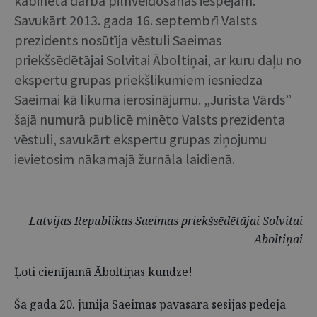
kabineta darba pilnveidošanas iespējām.
Savukārt 2013. gada 16. septembrī Valsts
prezidents nosūtīja vēstuli Saeimas
priekšsēdētājai Solvitai Āboltiņai, ar kuru daļu no
ekspertu grupas priekšlikumiem iesniedza
Saeimai kā likuma ierosinājumu. „Jurista Vārds”
šajā numurā publicē minēto Valsts prezidenta
vēstuli, savukārt ekspertu grupas ziņojumu
ievietosim nākamajā žurnāla laidienā.
Latvijas Republikas Saeimas priekšsēdētājai Solvitai
Āboltiņai
Ļoti cienījamā Āboltiņas kundze!
Šā gada 20. jūnijā Saeimas pavasara sesijas pēdējā