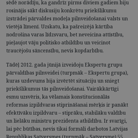
sēdē norādīju, ka gandrīz pirms diviem gadiem biju
rosinājis sākt diskusiju konkrētu priekšlikumu
izstrādei pārvaldes modeļa pilnveidošanai valsts un
vietējā līmenī. Uzskatu, ka pašreizējā kārtība
nodrošina varas līdzsvaru, bet neveicina attīstību,
pieļaujot vāju politisko atbildību un veicinot
traucējošu sāncensību, nevis kopdarbību.
Tādēļ 2012. gada jūnijā izveidoju Ekspertu grupu
pārvaldības pilnveidei (turpmāk – Ekspertu grupa),
kuras uzdevums bija izvērtēt situāciju un sniegt
priekšlikumus tās pilnveidošanai. Vairākkārtīgi
esmu uzsvēris, ka vēlamais konstitucionālās
reformas izpildvaras stiprināšanai mērķis ir panākt
efektīvāku izpildvaru – stiprāku, stabilāku valdību
un lielāku ministru prezidenta atbildību. Ir svarīgi,
lai pēc būtības, nevis tikai formāli darbotos Latvijas
Republikas Satversmes (turpmāk – Satversme) 55.