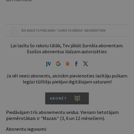
ŠIS RAKSTS PIEEJAMS “JURISTA VĀRDA” ABONENTIEM
Lai lasītu šo rakstu tālāk, Tev jābūt žurnāla abonentam.
Esošos abonentus lūdzam autorizēties:
Ja vēl neesi abonents, aicinām pievienoties lasītāju pulkam.
Iegūsi tūlītēju piekļuvi digitālajam saturam!
ABONĒT
Piedāvājam trīs abonementu veidus. Vienam lietotājam
piemērotākais ir "Mazais" (3, 6 un 12 mēnešiem).
Abonentu ieguvumi: