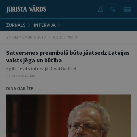
ŽURNĀLS
INTERVIJA
24. SEPTEMBRIS 2013 • NR.39 (790)
Satversmes preambulā būtu jāatsedz Latvijas
valsts jēga un būtība
Egils Levits intervijā Dinai Gailītei
23 KOMENTĀRI
DINA GAILĪTE