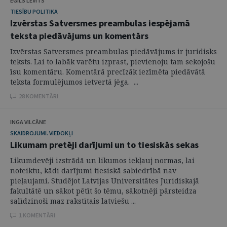
EGILS LEVITS
TIESĪBU POLITIKA
Izvērstas Satversmes preambulas iespējamā
teksta piedāvājums un komentārs
Izvērstas Satversmes preambulas piedāvājums ir juridisks
teksts. Lai to labāk varētu izprast, pievienoju tam sekojošu
īsu komentāru. Komentārā precīzāk iezīmēta piedāvātā
teksta formulējumos ietvertā jēga. ...
28 KOMENTĀRI
INGA VILCĀNE
SKAIDROJUMI. VIEDOKĻI
Likumam pretēji darījumi un to tiesiskās sekas
Likumdevēji izstrādā un likumos iekļauj normas, lai
noteiktu, kādi darījumi tiesiskā sabiedrībā nav
pieļaujami. Studējot Latvijas Universitātes Juridiskajā
fakultātē un sākot pētīt šo tēmu, sākotnēji pārsteidza
salīdzinoši maz rakstītais latviešu ...
1 KOMENTĀRI