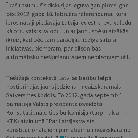
Īpašu asumu šīs diskusijas ieguva gan pirms, gan
pēc 2012. gada 18. februāra referenduma, kura
ierosinātāji piedāvāja Latvijā ieviest krievu valodu
kā otru valsts valodu, un ar jaunu spēku atsākās
ikreiz, kad pēc tam parādījās līdzīga satura
iniciatīvas, piemēram, par pilsonības
automātisku piešķiršanu visiem nepilsoņiem utt.
Tieši šajā kontekstā Latvijas tiesību telpā
nostiprinājās jauns jēdziens – neaizskaramais
Satversmes kodols. To 2012. gada septembrī
pamatoja Valsts prezidenta izveidotā
Konstitucionālo tiesību komisija (turpmāk arī –
KTK) atzinumā “Par Latvijas valsts
konstitucionālajiem pamatiem un neaizskaramo
1