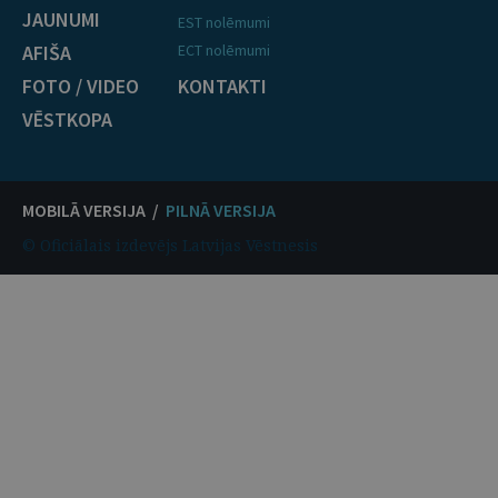
JAUNUMI
EST nolēmumi
AFIŠA
ECT nolēmumi
FOTO / VIDEO
KONTAKTI
VĒSTKOPA
MOBILĀ VERSIJA /
PILNĀ VERSIJA
© Oficiālais izdevējs Latvijas Vēstnesis