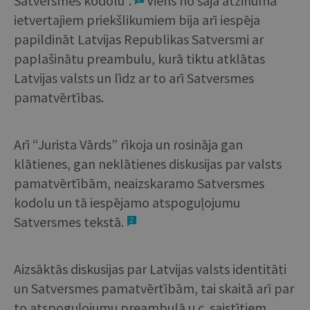
Satversmes kodolu”.
Viens no šajā atzinumā
ietvertajiem priekšlikumiem bija arī iespēja
papildināt Latvijas Republikas Satversmi ar
paplašinātu preambulu, kurā tiktu atklātas
Latvijas valsts un līdz ar to arī Satversmes
pamatvērtības.
Arī “Jurista Vārds” rīkoja un rosināja gan
klātienes, gan neklātienes diskusijas par valsts
pamatvērtībām, neaizskaramo Satversmes
kodolu un tā iespējamo atspoguļojumu
Satversmes tekstā.
2
Aizsāktās diskusijas par Latvijas valsts identitāti
un Satversmes pamatvērtībām, tai skaitā arī par
to atspoguļojumu preambulā u.c. saistītiem