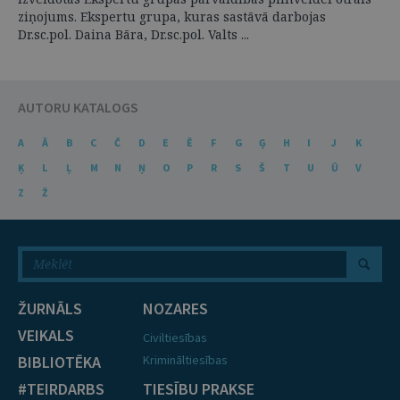
ziņojums. Ekspertu grupa, kuras sastāvā darbojas
Dr.sc.pol. Daina Bāra, Dr.sc.pol. Valts ...
AUTORU KATALOGS
A
Ā
B
C
Č
D
E
Ē
F
G
Ģ
H
I
J
K
Ķ
L
Ļ
M
N
Ņ
O
P
R
S
Š
T
U
Ū
V
Z
Ž
ŽURNĀLS
NOZARES
VEIKALS
Civiltiesības
BIBLIOTĒKA
Krimināltiesības
#TEIRDARBS
TIESĪBU PRAKSE