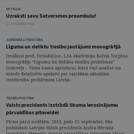
APTAUJA
Uzraksti savu Satversmes preambulu!
59 KOMENTĀRI
JURIDISKĀ LITERATŪRA
Līgumu un deliktu tiesību jautājumi monogrāfijā
Iznākusi prof., Dr.habil.iur., LZA akadēmiķa Kalvja Torgāna
monogrāfija “Līgumu un deliktu tiesību problēmas”
(izdevējs – Tiesu namu aģentūra), kurā viņš analizē un
sniedz detalizētu apskatu par vairākām aktuālām
civiltiesību problēmām Latvijā.
TIESĪBU POLITIKA
Valsts prezidents izstrādā likuma ierosinājumu
pārvaldības pilnveidei
Pirms pāris nedēļām, 2013. gada 13. septembrī, tika
publiskots Latvijas Valsts prezidenta Andra Bērziņa
izveidotās Ekspertu grupas pārvaldības pilnveidei otrais