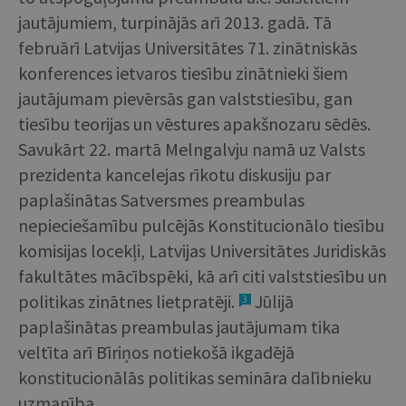
jautājumiem, turpinājās arī 2013. gadā. Tā
februārī Latvijas Universitātes 71. zinātniskās
konferences ietvaros tiesību zinātnieki šiem
jautājumam pievērsās gan valststiesību, gan
tiesību teorijas un vēstures apakšnozaru sēdēs.
Savukārt 22. martā Melngalvju namā uz Valsts
prezidenta kancelejas rīkotu diskusiju par
paplašinātas Satversmes preambulas
nepieciešamību pulcējās Konstitucionālo tiesību
komisijas locekļi, Latvijas Universitātes Juridiskās
fakultātes mācībspēki, kā arī citi valststiesību un
politikas zinātnes lietpratēji.
Jūlijā
3
paplašinātas preambulas jautājumam tika
veltīta arī Bīriņos notiekošā ikgadējā
konstitucionālās politikas semināra dalībnieku
uzmanība.