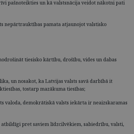
vi pašnoteikties un kā valstsnācija veidot nākotni pati
lsts nepārtrauktības pamata atjaunojot valstisko
 nodrošināt tiesisko kārtību, drošību, vides un dabas
ika, un nosakot, ka Latvijas valsts savā darbībā it
vēktiesības, tostarp mazākuma tiesības;
alsts valoda, demokrātiskā valsts iekārta ir neaizskaramas
tbildīgi pret saviem līdzcilvēkiem, sabiedrību, valsti,