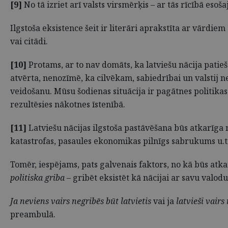
[9]
No tā izriet arī valsts virsmērķis – ar tās rīcībā esoš
Ilgstoša eksistence šeit ir literāri aprakstīta ar vārdie
vai citādi.
[10]
Protams, ar to nav domāts, ka latviešu nācija patieš
atvērta, nenozīmē, ka cilvēkam, sabiedrībai un valstij nev
veidošanu. Mūsu šodienas situācija ir pagātnes politika
rezultēsies nākotnes īstenībā.
[11]
Latviešu nācijas ilgstoša pastāvēšana būs atkarīga 
katastrofas, pasaules ekonomikas pilnīgs sabrukums u.t
Tomēr, iespējams, pats galvenais faktors, no kā būs atkar
politiska griba
– gribēt eksistēt kā nācijai ar savu valod
Ja neviens vairs negribēs būt latvietis
vai ja
latvieši vairs
preambulā.