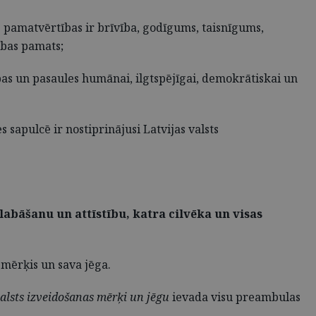
as pamatvērtības ir brīvība, godīgums, taisnīgums,
ības pamats;
opas un pasaules humānai, ilgtspējīgai, demokrātiskai un
es sapulcē ir nostiprinājusi Latvijas valsts
labāšanu un attīstību, katra cilvēka un visas
 mērķis un sava jēga.
alsts izveidošanas mērķi un jēgu
ievada visu preambulas