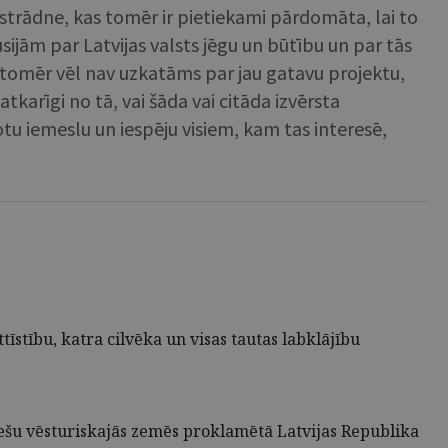
izstrādne, kas tomēr ir pietiekami pārdomāta, lai to
ijām par Latvijas valsts jēgu un būtību un par tās
ts tomēr vēl nav uzkatāms par jau gatavu projektu,
karīgi no tā, vai šāda vai citāda izvērsta
tu iemeslu un iespēju visiem, kam tas interesē,
īstību, katra cilvēka un visas tautas labklājību
iešu vēsturiskajās zemēs proklamētā Latvijas Republika