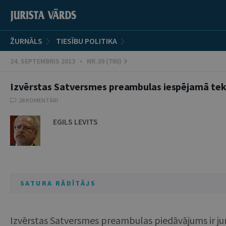
ŽURNĀLS
TIESĪBU POLITIKA
24. SEPTEMBRIS 2013 • NR.39 (790)
Izvērstas Satversmes preambulas iespējamā te
28 KOMENTĀRI
EGILS LEVITS
SATURA RĀDĪTĀJS
Izvērstas Satversmes preambulas piedāvājums ir jur