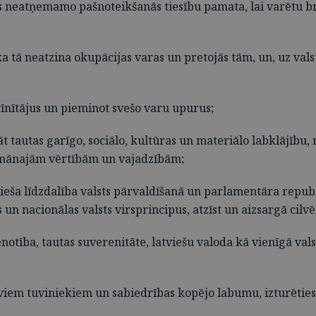
ās neatņemamo pašnoteikšanās tiesību pamata, lai varētu brī
s, ka tā neatzina okupācijas varas un pretojās tām, un, uz va
 cīnītājus un pieminot svešo varu upurus;
t tautas garīgo, sociālo, kultūras un materiālo labklājību,
humānajām vērtībām un vajadzībām;
u tieša līdzdalība valsts pārvaldīšanā un parlamentāra republ
as un nacionālas valsts virsprincipus, atzīst un aizsargā cil
 vienotība, tautas suverenitāte, latviešu valoda kā vienīgā v
viem tuviniekiem un sabiedrības kopējo labumu, izturēties a