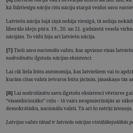
kā
līdztiesīga nācija
citu nāciju starpā veidot
savu nacion
Latviešu nācija šajā ziņā nebija vienīgā, tā nebija nek
liberālo ideju pūra. 19., 20. un 21. gadsimtā vesela virkn
nācijām. To vidū bija arī latviešu nācija.
[7]
Tieši
sava nacionāla valsts
, kas apvieno visas latvieš
nodrošinātu ilgstošu nācijas eksistenci.
Lai cik liela būtu autonomija, kas latviešiem vai to apdzī
kurām citas valsts ietvaros būtu jācīnās, jāsaskaņo tās a
[8]
Lai nodrošinātu savu ilgstošu eksistenci vēstures gait
“visambiciozāko” ceļu – tā vairs neapmierinājās ar sāko
demokrātisku, nacionālu valsti. Tā arī šo mērķi īstenoja.
Latvijas valsts tātad ir latviešu nācijas vistālākejošākās 