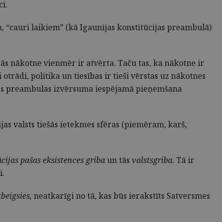
ci.
am, “cauri laikiem” (kā Igaunijas konstitūcijas preambulā)
jās nākotne vienmēr ir atvērta. Taču tas, ka nākotne ir
otrādi, politika un tiesības ir tieši vērstas uz nākotnes
ersmes preambulas izvērsuma iespējamā pieņemšana
jas valsts tiešās ietekmes sfēras (piemēram, karš,
cijas pašas eksistences griba
un tās
valstsgriba
. Tā ir
i.
zbeigsies,
neatkarīgi no tā, kas būs ierakstīts Satversmes