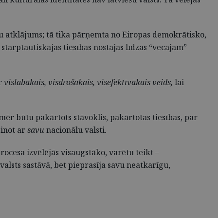
ešu atklājums; tā tika pārņemta no Eiropas demokrātisko,
z starptautiskajās tiesībās nostājās līdzās “vecajām”
ir
vislabākais, visdrošākais, visefektīvākais veids,
lai
omēr būtu pakārtots stāvoklis, pakārtotas tiesības, par
zinot ar
savu
nacionālu valsti.
rocesa izvēlējās visaugstāko, varētu teikt –
alsts sastāvā, bet pieprasīja savu neatkarīgu,