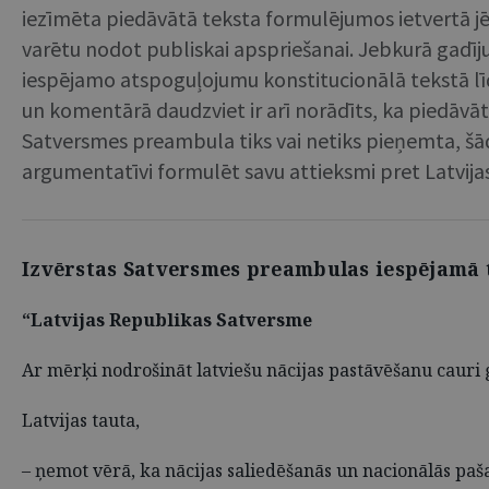
iezīmēta piedāvātā teksta formulējumos ietvertā jēga
varētu nodot publiskai apspriešanai. Jebkurā gadīju
iespējamo atspoguļojumu konstitucionālā tekstā līdz
un komentārā daudzviet ir arī norādīts, ka piedāvāt
Satversmes preambula tiks vai netiks pieņemta, šāda
argumentatīvi formulēt savu attieksmi pret Latvijas 
Izvērstas Satversmes preambulas iespējamā 
“Latvijas Republikas Satversme
Ar mērķi nodrošināt latviešu nācijas pastāvēšanu cauri g
Latvijas tauta,
– ņemot vērā, ka nācijas saliedēšanās un nacionālās pa