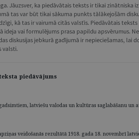
. Jāuzsver, ka piedāvātais teksts ir tikai zinātniska 
mā tas var būt tikai sākuma punkts tālākejošām diskus
īgi, kā tas ir vairumā citās valstīs. Piedāvātais teks
ā ideja vai formulējums prasa papildu apsvērumus. Neat
s diskusijas jebkurā gadījumā ir nepieciešamas, lai do
valsti.
teksta piedāvājums
adsimtiem, latviešu valodas un kultūras saglabāšanu un att
šapziņas veidošanās rezultātā 1918. gada 18. novembrī latv