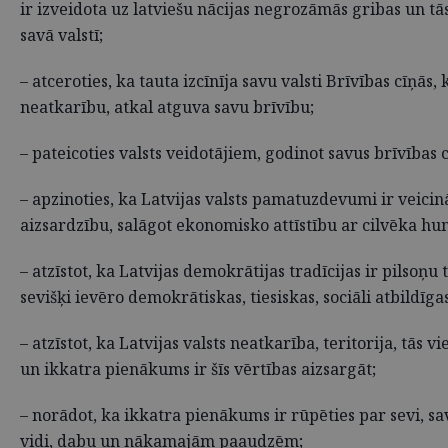
ir izveidota uz latviešu nācijas negrozāmās gribas un t
savā valstī;
– atceroties, ka tauta izcīnīja savu valsti Brīvības cīņā
neatkarību, atkal atguva savu brīvību;
– pateicoties valsts veidotājiem, godinot savus brīvības
– apzinoties, ka Latvijas valsts pamatuzdevumi ir veicinā
aizsardzību, salāgot ekonomisko attīstību ar cilvēka 
– atzīstot, ka Latvijas demokrātijas tradīcijas ir pilsoņ
sevišķi ievēro demokrātiskas, tiesiskas, sociāli atbildīg
– atzīstot, ka Latvijas valsts neatkarība, teritorija, tās
un ikkatra pienākums ir šīs vērtības aizsargāt;
– norādot, ka ikkatra pienākums ir rūpēties par sevi, sa
vidi, dabu un nākamajām paaudzēm;