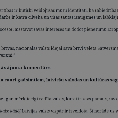
vērtības ir būtiski veidojušas mūsu identitāti, ka sabiedrīb
darbs ir katra cilvēka un visas tautas izaugsmes un labklāj
procesos, aizstāvot savas intereses un dodot pienesumu Eir
ai brīvas, nacionālas valsts idejai savā brīvi vēlētā Satversm
versmi:”
edāvājuma komentārs
nu cauri gadsimtiem, latviešu valodas un kultūras sag
t gan mērķtiecīgi radīta valsts, kurai ir savs pamats, savs
kais
:
kādēļ
Latvijas valsts vispār ir izveidota. Šī norāde uz
v