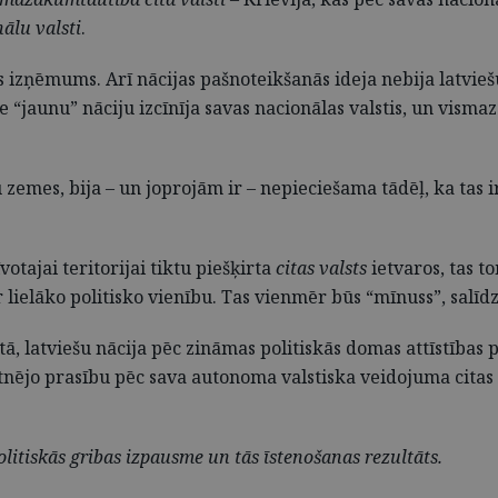
ālu valsti
.
āds izņēmums. Arī nācijas pašnoteikšanās ideja nebija latvi
e “jaunu” nāciju izcīnīja savas nacionālas valstis, un visma
u zemes, bija – un joprojām ir – nepieciešama tādēļ, ka tas 
votajai teritorijai tiktu piešķirta
citas valsts
ietvaros, tas t
r lielāko politisko vienību. Tas vienmēr būs “mīnuss”, salīd
ā, latviešu nācija pēc zināmas politiskās domas attīstības p
tnējo prasību pēc sava autonoma valstiska veidojuma citas v
politiskās gribas izpausme un tās īstenošanas rezultāts.