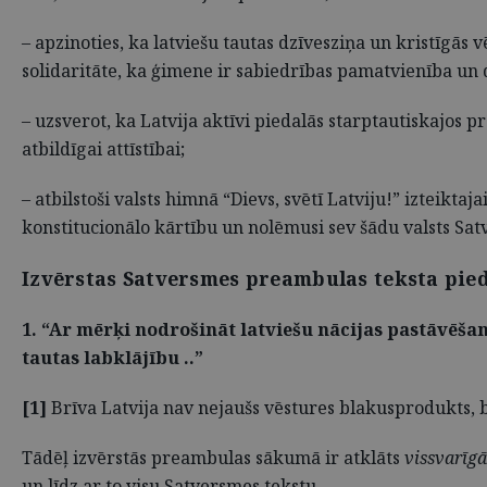
– apzinoties, ka latviešu tautas dzīvesziņa un kristīgās 
solidaritāte, ka ģimene ir sabiedrības pamatvienība un 
– uzsverot, ka Latvija aktīvi piedalās starptautiskajos 
atbildīgai attīstībai;
– atbilstoši valsts himnā “Dievs, svētī Latviju!” izteiktaj
konstitucionālo kārtību un nolēmusi sev šādu valsts Sat
Izvērstas Satversmes preambulas teksta pi
1. “Ar mērķi nodrošināt latviešu nācijas pastāvēša
tautas labklājību ..”
[1]
Brīva Latvija nav nejaušs vēstures blakusprodukts, be
Tādēļ izvērstās preambulas sākumā ir atklāts
vissvarīgā
un līdz ar to visu Satversmes tekstu.