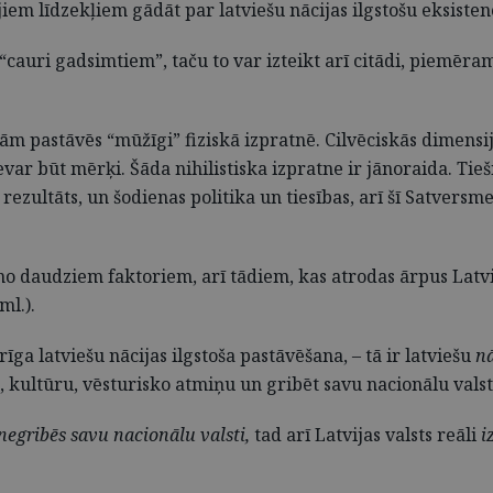
ajiem līdzekļiem gādāt par latviešu nācijas ilgstošu eksisten
m “cauri gadsimtiem”, taču to var izteikt arī citādi, piemēr
ām pastāvēs “mūžīgi” fiziskā izpratnē. Cilvēciskās dimensi
ar būt mērķi. Šāda nihilistiska izpratne ir jānoraida. Tieši 
s rezultāts, un šodienas politika un tiesības, arī šī Satv
no daudziem faktoriem, arī tādiem, kas atrodas ārpus Latvi
ml.).
īga latviešu nācijas ilgstoša pastāvēšana, – tā ir latviešu
nā
u, kultūru, vēsturisko atmiņu un gribēt savu nacionālu valst
 negribēs savu nacionālu valsti,
tad arī Latvijas valsts reāli
i