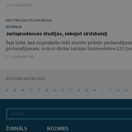
1 KOMENTĀRI
KRISTĪNE GAILĪTE, EVA VĪKSNA
INTERVIJA
Jurisprudences studijas, sekojot sirdsbalsij
Šajā laikā, kad augstskolās tūlīt aizritēs pēdējie pārbaudīju
pārbaudījumam, uzticot divām Latvijas Universitātes (LU) Juri
15 KOMENTĀRI
AUTORU KATALOGS
A
Ā
B
C
Č
D
E
Ē
F
G
Ģ
H
I
J
K
Ķ
ŽURNĀLS
NOZARES