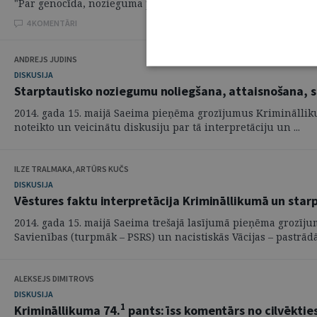
"Par genocīda, nozieguma pret cilvēci, nozieguma pret mieru v
4 KOMENTĀRI
ANDREJS JUDINS
DISKUSIJA
Starptautisko noziegumu noliegšana, attaisnošana, s
2014. gada 15. maijā Saeima pieņēma grozījumus Krimināllikuma
noteikto un veicinātu diskusiju par tā interpretāciju un ...
ILZE TRALMAKA, ARTŪRS KUČS
DISKUSIJA
Vēstures faktu interpretācija Krimināllikumā un star
2014. gada 15. maijā Saeima trešajā lasījumā pieņēma grozīj
Savienības (turpmāk – PSRS) un nacistiskās Vācijas – pastrādāt
ALEKSEJS DIMITROVS
DISKUSIJA
1
Krimināllikuma 74.
pants: īss komentārs no cilvēkti