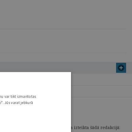
nu var tikt izmantotas
i". Jūs varat jebkurā
mināllikuma 74.1 pantā dispozīcija izteikta šādā redakcijā: