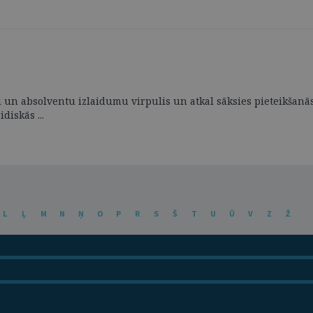
mi un absolventu izlaidumu virpulis un atkal sāksies pieteikšanā
diskās ...
L
Ļ
M
N
Ņ
O
P
R
S
Š
T
U
Ū
V
Z
Ž