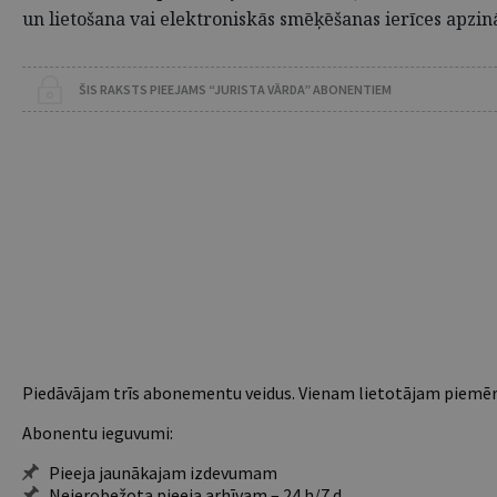
un lietošana vai elektroniskās smēķēšanas ierīces apzinā
ŠIS RAKSTS PIEEJAMS “JURISTA VĀRDA” ABONENTIEM
Piedāvājam trīs abonementu veidus. Vienam lietotājam piemēro
Abonentu ieguvumi:
Pieeja jaunākajam izdevumam
Neierobežota pieeja arhīvam – 24 h/7 d.