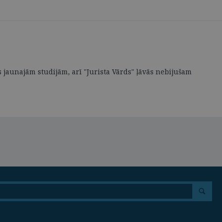
s jaunajām studijām, arī "Jurista Vārds" ļāvās nebijušam