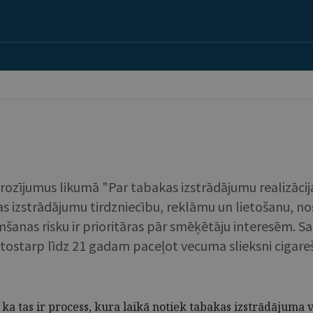
grozījumus likumā "Par tabakas izstrādājumu realizācij
izstrādājumu tirdzniecību, reklāmu un lietošanu, nos
mšanas risku ir prioritāras pār smēķētāju interesēm. S
tostarp līdz 21 gadam paceļot vecuma slieksni cigareš
ka tas ir process, kura laikā notiek tabakas izstrādājum