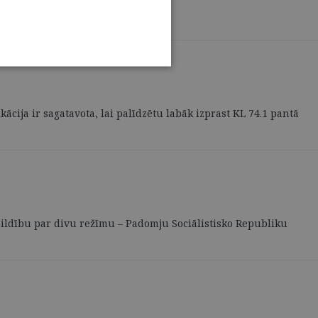
cija ir sagatavota, lai palīdzētu labāk izprast KL 74.1 pantā
ildību par divu režīmu – Padomju Sociālistisko Republiku