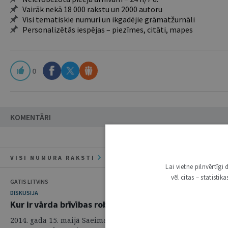
Vairāk nekā 18 000 rakstu un 2000 autoru
Visi tematiskie numuri un ikgadējie grāmatžurnāli
Personalizētās iespējas – piezīmes, citāti, mapes
0
KOMENTĀRI
VISI NUMURA RAKSTI
Lai vietne pilnvērtīg
vēl citas – statisti
GATIS LITVINS
DISKUSIJA
Kur ir vārda brīvības robežas, runājot par PSRS vai n
2014. gada 15. maijā Saeima pieņēma grozījumus Krimināllikuma