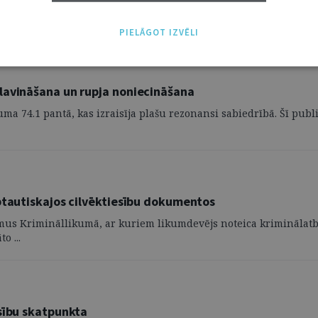
ai ...
PIELĀGOT IZVĒLI
lavināšana un rupja noniecināšana
 74.1 pantā, kas izraisīja plašu rezonansi sabiedrībā. Šī publikā
ptautiskajos cilvēktiesību dokumentos
umus Krimināllikumā, ar kuriem likumdevējs noteica kriminālatb
o ...
esību skatpunkta