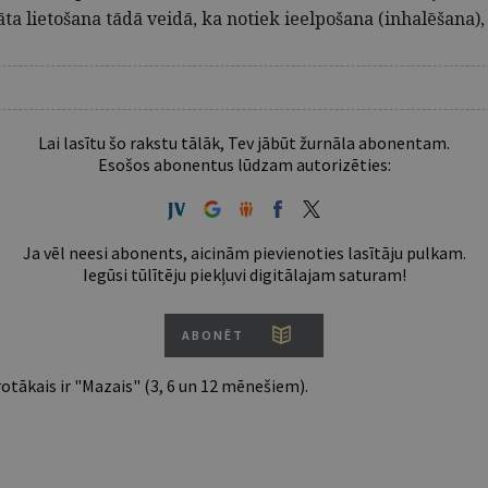
ta lietošana tādā veidā, ka notiek ieelpošana (inhalēšana),
Lai lasītu šo rakstu tālāk, Tev jābūt žurnāla abonentam.
Esošos abonentus lūdzam autorizēties:
Ja vēl neesi abonents, aicinām pievienoties lasītāju pulkam.
Iegūsi tūlītēju piekļuvi digitālajam saturam!
ABONĒT
tākais ir "Mazais" (3, 6 un 12 mēnešiem).