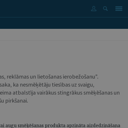
as, reklāmas un lietošanas ierobežošanu".
aka, ka nesmēķētāju tiesības uz svaigu,
aeima atbalstīja vairākus stingrākus smēķēšanas un
u pirkšanai.
a vai augu smēķēšanas produkta apzināta aizdedzināšana