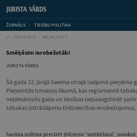
ŽURNĀLS
TIESĪBU POLITIKA
17. JŪNIJS 2014 • NR.24 (826)
Smēķēsim ierobežotāk!
JURISTA VĀRDS
Šā gada 12. jūnijā Saeima otrajā lasījumā pieņēma 
Pieņemtās izmaiņas likumā, kas reglamentē tabakas 
nepiesārņotu gaisu un tiesības nepaaugstināt sasli
tabakas izstrādājumu tirdzniecības ierobežojumus, 
Saeima nolēma precizēt jēdzienu "smēķēšana", nosakot, 