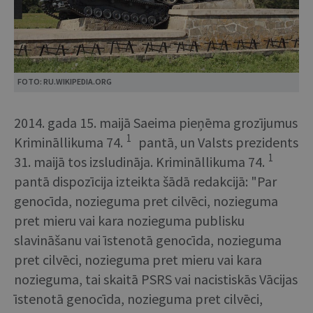
FOTO: RU.WIKIPEDIA.ORG
2014. gada 15. maijā Saeima pieņēma grozījumus
1
Krimināllikuma 74.
pantā, un Valsts prezidents
1
31. maijā tos izsludināja. Krimināllikuma 74.
pantā dispozīcija izteikta šādā redakcijā: "Par
genocīda, nozieguma pret cilvēci, nozieguma
pret mieru vai kara nozieguma publisku
slavināšanu vai īstenotā genocīda, nozieguma
pret cilvēci, nozieguma pret mieru vai kara
nozieguma, tai skaitā PSRS vai nacistiskās Vācijas
īstenotā genocīda, nozieguma pret cilvēci,