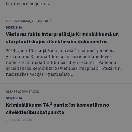
tā interpretāciju un ...
ILZE TRALMAKA, ARTŪRS KUČS
DISKUSIJA
Vēstures faktu interpretācija Krimināllikumā un
starptautiskajos cilvēktiesību dokumentos
2014. gada 15. maijā Saeima trešajā lasījumā pieņēma
grozījumus Krimināllikumā, ar kuriem likumdevējs
noteica kriminālatbildību par divu režīmu – Padomju
Sociālistisko Republiku Savienības (turpmāk – PSRS) un
nacistiskās Vācijas – pastrādāto ...
ALEKSEJS DIMITROVS
DISKUSIJA
1
Krimināllikuma 74.
pants: īss komentārs no
cilvēktiesību skatpunkta
1 KOMENTĀRI