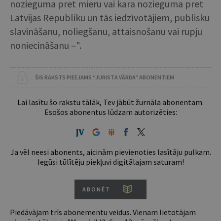
nozieguma pret mieru vai kara nozieguma pret
Latvijas Republiku un tās iedzīvotājiem, publisku
slavināšanu, noliegšanu, attaisnošanu vai rupju
noniecināšanu –".
ŠIS RAKSTS PIEEJAMS “JURISTA VĀRDA” ABONENTIEM
Lai lasītu šo rakstu tālāk, Tev jābūt žurnāla abonentam.
Esošos abonentus lūdzam autorizēties:
Ja vēl neesi abonents, aicinām pievienoties lasītāju pulkam.
Iegūsi tūlītēju piekļuvi digitālajam saturam!
ABONĒT
Piedāvājam trīs abonementu veidus. Vienam lietotājam