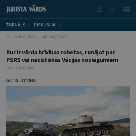
ŽURNĀLS
DISKUSIJA
17. JŪNIJS 2014 • NR.24 (826)
Kur ir vārda brīvības robežas, runājot par
PSRS vai nacistiskās Vācijas noziegumiem
4 KOMENTĀRI
GATIS LITVINS