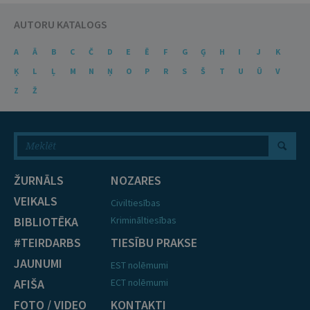
AUTORU KATALOGS
A
Ā
B
C
Č
D
E
Ē
F
G
Ģ
H
I
J
K
Ķ
L
Ļ
M
N
Ņ
O
P
R
S
Š
T
U
Ū
V
Z
Ž
ŽURNĀLS
NOZARES
VEIKALS
Civiltiesības
BIBLIOTĒKA
Krimināltiesības
#TEIRDARBS
TIESĪBU PRAKSE
JAUNUMI
EST nolēmumi
AFIŠA
ECT nolēmumi
FOTO / VIDEO
KONTAKTI