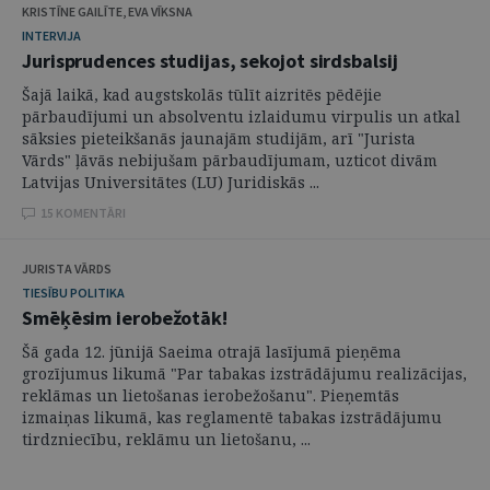
KRISTĪNE GAILĪTE, EVA VĪKSNA
INTERVIJA
Jurisprudences studijas, sekojot sirdsbalsij
Šajā laikā, kad augstskolās tūlīt aizritēs pēdējie
pārbaudījumi un absolventu izlaidumu virpulis un atkal
sāksies pieteikšanās jaunajām studijām, arī "Jurista
Vārds" ļāvās nebijušam pārbaudījumam, uzticot divām
Latvijas Universitātes (LU) Juridiskās ...
15 KOMENTĀRI
JURISTA VĀRDS
TIESĪBU POLITIKA
Smēķēsim ierobežotāk!
Šā gada 12. jūnijā Saeima otrajā lasījumā pieņēma
grozījumus likumā "Par tabakas izstrādājumu realizācijas,
reklāmas un lietošanas ierobežošanu". Pieņemtās
izmaiņas likumā, kas reglamentē tabakas izstrādājumu
tirdzniecību, reklāmu un lietošanu, ...