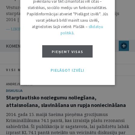
piekrišanu var tikt izmantotas vēl citas –
Vēstures faktu interpretācija Krimināllikumā un
statistikas, sociālo mediju un funkcionalitātes.
starptautiskajos cilvēktiesību dokumentos | 17. Jūnijs
Papildinformācijai atveriet "Pielāgot izvēli". Jūs
2014 | Diskusija
varat jebkurā brīdī mainīt savu izvēli,
atgriežoties šajā vietnē. Plašāk –
sīkdatņu
Krimināllikums
— LIKUMI.LV —
politikā
.
KOMENTĀRI (4)
PIEŅEMT VISAS
VISI NUMURA RAKSTI
PIELĀGOT IZVĒLI
ANDREJS JUDINS
DISKUSIJA
Starptautisko noziegumu noliegšana,
attaisnošana, slavināšana un rupja noniecināšana
2014. gada 15. maijā Saeima pieņēma grozījumus
Krimināllikuma 74.1 pantā, kas izraisīja plašu rezonansi
sabiedrībā. Šī publikācija ir sagatavota, lai palīdzētu labāk
izprast KL 74.1 pantā noteikto un veicinātu diskusiju par