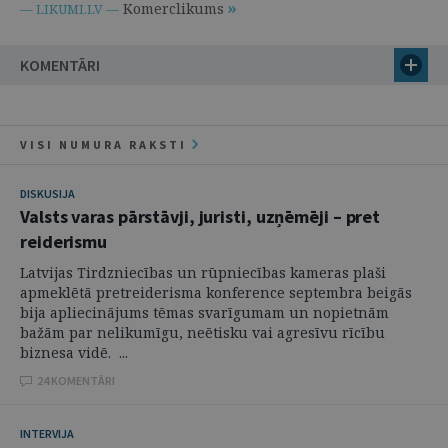
Komerclikums
— LIKUMI.LV —
KOMENTĀRI
VISI NUMURA RAKSTI
DISKUSIJA
Valsts varas pārstāvji, juristi, uzņēmēji – pret
reiderismu
Latvijas Tirdzniecības un rūpniecības kameras plaši
apmeklētā pretreiderisma konference septembra beigās
bija apliecinājums tēmas svarīgumam un nopietnām
bažām par nelikumīgu, neētisku vai agresīvu rīcību
biznesa vidē. ...
24 KOMENTĀRI
INTERVIJA