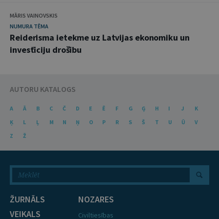
MĀRIS VAINOVSKIS
NUMURA TĒMA
Reiderisma ietekme uz Latvijas ekonomiku un
investīciju drošību
AUTORU KATALOGS
A
Ā
B
C
Č
D
E
Ē
F
G
Ģ
H
I
J
K
Ķ
L
Ļ
M
N
Ņ
O
P
R
S
Š
T
U
Ū
V
Z
Ž
ŽURNĀLS
NOZARES
VEIKALS
Civiltiesības