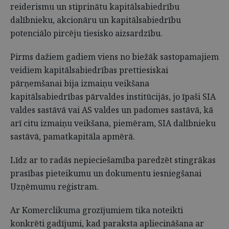
reiderismu un stiprinātu kapitālsabiedrību
dalībnieku, akcionāru un kapitālsabiedrību
potenciālo pircēju tiesisko aizsardzību.
Pirms dažiem gadiem viens no biežāk sastopamajiem
veidiem kapitālsabiedrības prettiesiskai
pārņemšanai bija izmaiņu veikšana
kapitālsabiedrības pārvaldes institūcijās, jo īpaši SIA
valdes sastāvā vai AS valdes un padomes sastāvā, kā
arī citu izmaiņu veikšana, piemēram, SIA dalībnieku
sastāvā, pamatkapitāla apmērā.
Līdz ar to radās nepieciešamība paredzēt stingrākas
prasības pieteikumu un dokumentu iesniegšanai
Uzņēmumu reģistram.
Ar Komerclikuma grozījumiem tika noteikti
konkrēti gadījumi, kad paraksta apliecināšana ar