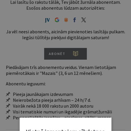
Lai lasītu šo rakstu tālāk, Tev jābūt žurnāla abonentam.
Esošos abonentus lūdzam autorizēties:
Ja vēl neesi abonents, aicinām pievienoties lasītāju pulkam.
Iegūsi tūlītēju piekļuvi digitālajam saturam!
ABONĒT
Piedāvājam trīs abonementu veidus. Vienam lietotājam
piemērotākais ir "Mazais" (3, 6 un 12 mēnešiem).
Abonentu ieguvumi:
Pieeja jaunākajam izdevumam
Neierobežota pieeja arhīvam – 24 h/7 d.
Vairāk nekā 18 000 rakstu un 2000 autoru
Visi tematiskie numuri un ikgadējie grāmatžurnāli
Personalizētās iespējas – piezīmes, citāti, mapes