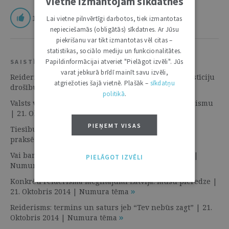
Vietnē izmantojam sīkdatnes
1
Lai vietne pilnvērtīgi darbotos, tiek izmantotas
nepieciešamās (obligātās) sīkdatnes. Ar Jūsu
piekrišanu var tikt izmantotas vēl citas –
statistikas, sociālo mediju un funkcionalitātes.
Papildinformācijai atveriet "Pielāgot izvēli". Jūs
SAISTĪTIE RESURSI
varat jebkurā brīdī mainīt savu izvēli,
Reiderisma ietekme uz Latvijas ekonomiku un investīciju
atgriežoties šajā vietnē. Plašāk –
sīkdatņu
drošību | 21. Oktobris 2014 | Numura tēma
politikā
.
Valsts varas pārstāvji, juristi, uzņēmēji – pret reiderismu
| 21. Oktobris 2014 | Diskusija
PIEŅEMT VISAS
Tiesību normu reakcija uz reiderismu kā problēmu
praksē | 21. Oktobris 2014 | Numura tēma
Vai barbari jau stāv pie vārtiem | 21. Oktobris 2014 |
PIELĀGOT IZVĒLI
Numura tēma
Konkrēti reiderisma mēģinājumi Latvijā: mūsu pieredze |
21. Oktobris 2014 | Numura tēma
Reiderisms: termins un saturs jeb “Tev nebūs zagt” | 21.
Oktobris 2014 | Numura tēma