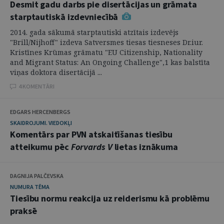
Desmit gadu darbs pie disertācijas un grāmata
starptautiskā izdevniecībā
2014. gada sākumā starptautiski atzītais izdevējs
"Brill/Nijhoff" izdeva Satversmes tiesas tiesneses Dr.iur.
Kristīnes Krūmas grāmatu "EU Citizenship, Nationality
and Migrant Status: An Ongoing Challenge",1 kas balstīta
viņas doktora disertācijā ...
4 KOMENTĀRI
EDGARS HERCENBERGS
SKAIDROJUMI. VIEDOKĻI
Komentārs par PVN atskaitīšanas tiesību
atteikumu pēc
Forvards V
lietas iznākuma
DAGNIJA PALČEVSKA
NUMURA TĒMA
Tiesību normu reakcija uz reiderismu kā problēmu
praksē