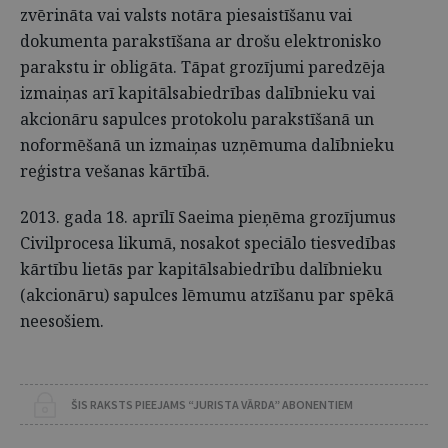
zvērināta vai valsts notāra piesaistīšanu vai
dokumenta parakstīšana ar drošu elektronisko
parakstu ir obligāta. Tāpat grozījumi paredzēja
izmaiņas arī kapitālsabiedrības dalībnieku vai
akcionāru sapulces protokolu parakstīšanā un
noformēšanā un izmaiņas uzņēmuma dalībnieku
reģistra vešanas kārtībā.
2013. gada 18. aprīlī Saeima pieņēma grozījumus
Civilprocesa likumā, nosakot speciālo tiesvedības
kārtību lietās par kapitālsabiedrību dalībnieku
(akcionāru) sapulces lēmumu atzīšanu par spēkā
neesošiem.
ŠIS RAKSTS PIEEJAMS “JURISTA VĀRDA” ABONENTIEM