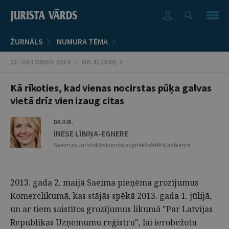
ŽURNĀLS
NUMURA TĒMA
21. OKTOBRIS 2014 • NR.41 (843)
Kā rīkoties, kad vienas nocirstas pūķa galvas
vietā drīz vien izaug citas
DR.IUR.
INESE LĪBIŅA-EGNERE
Saeimas Juridiskās komisijas priekšsēdētājas biedre
2013. gada 2. maijā Saeima pieņēma grozījumus
Komerclikumā, kas stājās spēkā 2013. gada 1. jūlijā,
un ar tiem saistītos grozījumus likumā "Par Latvijas
Republikas Uzņēmumu reģistru", lai ierobežotu