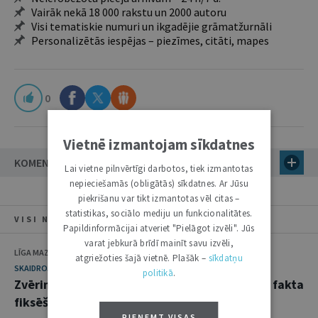
Vairāk nekā 18 000 rakstu un 2000 autoru
Visi tematiskie numuri un ikgadējie grāmatžurnāli
Personalizētās iespējas – piezīmes, citāti, mapes
0
Vietnē izmantojam sīkdatnes
KOMENTĀRI
Lai vietne pilnvērtīgi darbotos, tiek izmantotas
nepieciešamās (obligātās) sīkdatnes. Ar Jūsu
piekrišanu var tikt izmantotas vēl citas –
statistikas, sociālo mediju un funkcionalitātes.
VISI NUMURA RAKSTI
Papildinformācijai atveriet "Pielāgot izvēli". Jūs
varat jebkurā brīdī mainīt savu izvēli,
LĪGA MAZURE
atgriežoties šajā vietnē. Plašāk –
sīkdatņu
SKAIDROJUMI. VIEDOKĻI
politikā
.
Zvērināta tiesu izpildītāja sastādītā akta par fakta
fiksēšanu atzīšana par spēkā neesošu
PIEŅEMT VISAS