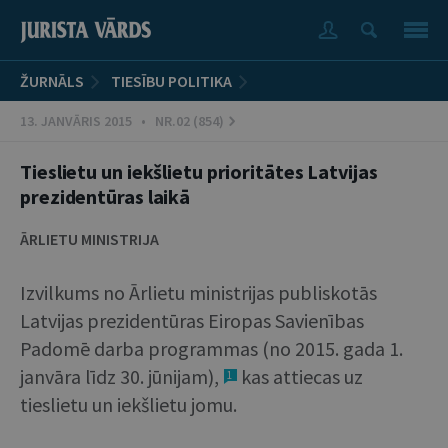
ŽURNĀLS
TIESĪBU POLITIKA
13. JANVĀRIS 2015 • NR.02 (854)
Tieslietu un iekšlietu prioritātes Latvijas
prezidentūras laikā
ĀRLIETU MINISTRIJA
Izvilkums no Ārlietu ministrijas publiskotās
Latvijas prezidentūras Eiropas Savienības
Padomē darba programmas (no 2015. gada 1.
janvāra līdz 30. jūnijam),
kas attiecas uz
1
tieslietu un iekšlietu jomu.