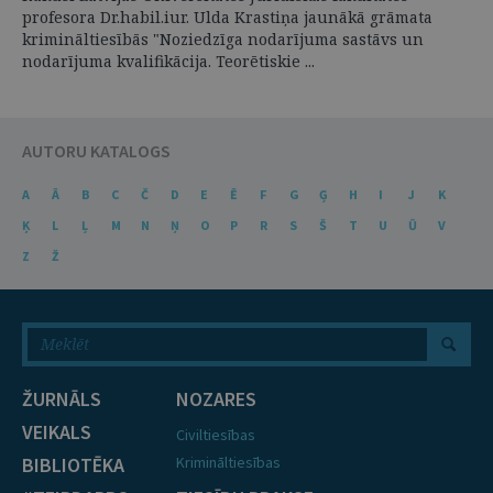
profesora Dr.habil.iur. Ulda Krastiņa jaunākā grāmata
krimināltiesībās "Noziedzīga nodarījuma sastāvs un
nodarījuma kvalifikācija. Teorētiskie ...
AUTORU KATALOGS
A
Ā
B
C
Č
D
E
Ē
F
G
Ģ
H
I
J
K
Ķ
L
Ļ
M
N
Ņ
O
P
R
S
Š
T
U
Ū
V
Z
Ž
ŽURNĀLS
NOZARES
VEIKALS
Civiltiesības
BIBLIOTĒKA
Krimināltiesības