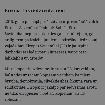
Eiropa tās iedzīvotājiem
2015. gada pirmajā pusē Latvija ir prezidējošā valsts
Eiropas Savienības Padomē. Šobrīd Eiropas
Savienība turpina saskarties gan ar tūlītējiem, gan
ar ilgtermiņa izaicinājumiem, nodrošinot iedzīvotāju
vajadzības. Eiropas Savienībai (ES) ir jāturpina
darboties tās iedzīvotāju interesēs, vairojot to
labklājību un drošību.
Mūsu kopējais uzdevums ir attīstīt ES, kas veidota,
balstoties uz tādām kopīgām vērtībām kā miers,
brīvība, demokrātija, cilvēktiesības, likuma vara un
solidaritāte. Eiropai ir jākalpo par iedvesmas avotu
ne tikai eiropiešiem, bet arī kopienām aiz ES
robežām.