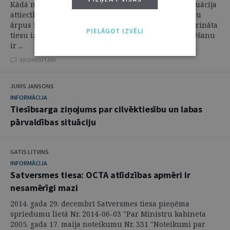
Kādā netiešā tiesvedībā izkristalizējās neskaidra situācija
attiecībā uz zvērināta tiesu izpildītāja fakta fiksēšanu
ārpus izpildu lietām, proti, radās jautājums, vai zvērināta
PIELĀGOT IZVĒLI
tiesu izpildītāja fiksētais fakts un akts par fakta fiksēšanu
ir ...
4 KOMENTĀRI
JURIS JANSONS
INFORMĀCIJA
Tiesībsarga ziņojums par cilvēktiesību un labas
pārvaldības situāciju
GATIS LITVINS
INFORMĀCIJA
Satversmes tiesa: OCTA atlīdzības apmēri ir
nesamērīgi mazi
2014. gada 29. decembrī Satversmes tiesa pieņēma
spriedumu lietā Nr. 2014-06-03 "Par Ministru kabineta
2005. gada 17. maija noteikumu Nr. 331 "Noteikumi par