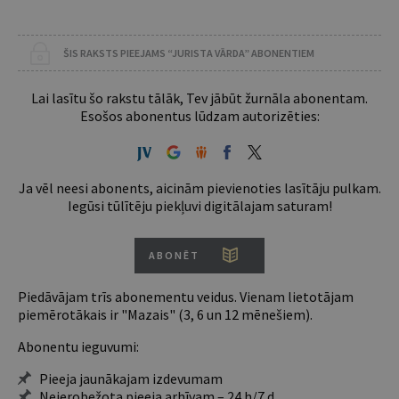
ŠIS RAKSTS PIEEJAMS “JURISTA VĀRDA” ABONENTIEM
Lai lasītu šo rakstu tālāk, Tev jābūt žurnāla abonentam.
Esošos abonentus lūdzam autorizēties:
Ja vēl neesi abonents, aicinām pievienoties lasītāju pulkam.
Iegūsi tūlītēju piekļuvi digitālajam saturam!
ABONĒT
Piedāvājam trīs abonementu veidus. Vienam lietotājam
piemērotākais ir "Mazais" (3, 6 un 12 mēnešiem).
Abonentu ieguvumi:
Pieeja jaunākajam izdevumam
Neierobežota pieeja arhīvam – 24 h/7 d.