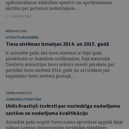
apdrošināšanas atlīdzības apmēru un aprēķināšanas
kārtību par personai nodarītajiem ...
2 KOMENTĀRI
IRĒNA KUCINA
ATSKATĀ UN DARBĪBĀ
Tiesu sistēmas izmaiņas 2014. un 2015. gadā
Ir aizvadīts gads, kas tiesu sistēmai ir bijis īpaši
piesātināts ar dažādiem notikumiem. Šajā materiālā
Tieslietu ministrijas tiesu sektors sniedz pārskatu par
paveikto tiesu sistēmā 2014. gadā un arī ieskatu par
sagaidāmo tiesu sistēmā jaunajā, ...
SANNIJA MATULE
JURIDISKĀ LITERATŪRA
Uldis Krastiņš: izvērsti par noziedzīga nodarījuma
sastāvu un nodarījuma kvalifikāciju
Aizvadītā gada nogalē Tiesu namu aģentūras apgādā klajā
nākusi Latvijas Universitātes Juridiskās fakultātes