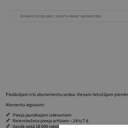
ŠIS RAKSTS PIEEJAMS “JURISTA VĀRDA” ABONENTIEM
Piedāvājam trīs abonementu veidus. Vienam lietotājam piemēro
Abonentu ieguvumi:
Pieeja jaunākajam izdevumam
Neierobežota pieeja arhīvam – 24 h/7 d.
Vairāk nekā 18 000 rakstu un 2000 autoru