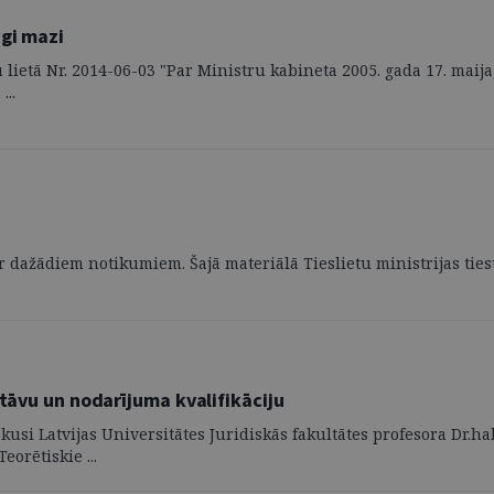
īgi mazi
lietā Nr. 2014-06-03 "Par Ministru kabineta 2005. gada 17. maij
..
ts ar dažādiem notikumiem. Šajā materiālā Tieslietu ministrijas ti
stāvu un nodarījuma kvalifikāciju
si Latvijas Universitātes Juridiskās fakultātes profesora Dr.ha
orētiskie ...