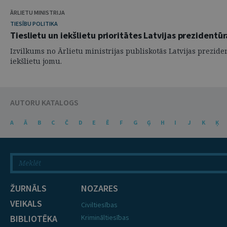
ĀRLIETU MINISTRIJA
TIESĪBU POLITIKA
Tieslietu un iekšlietu prioritātes Latvijas prezidentūr
Izvilkums no Ārlietu ministrijas publiskotās Latvijas prezid
iekšlietu jomu.
AUTORU KATALOGS
A
Ā
B
C
Č
D
E
Ē
F
G
Ģ
H
I
J
K
Ķ
ŽURNĀLS
NOZARES
VEIKALS
Civiltiesības
BIBLIOTĒKA
Krimināltiesības