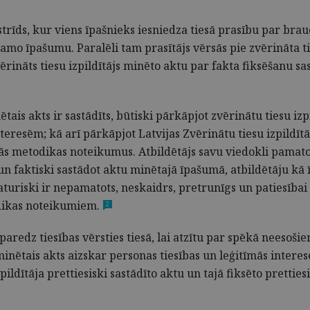
rīds, kur viens īpašnieks iesniedza tiesā prasību par bra
o īpašumu. Paralēli tam prasītājs vērsās pie zvērināta ties
rināts tiesu izpildītājs minēto aktu par fakta fiksēšanu sas
ais akts ir sastādīts, būtiski pārkāpjot zvērinātu tiesu iz
teresēm; kā arī pārkāpjot Latvijas Zvērinātu tiesu izpildītā
ātās metodikas noteikumus. Atbildētājs savu viedokli pamat
 un faktiski sastādot aktu minētajā īpašumā, atbildētāju k
aturiski ir nepamatots, neskaidrs, pretrunīgs un patiesībai n
odikas noteikumiem.
2
redz tiesības vērsties tiesā, lai atzītu par spēkā neesošiem
minētais akts aizskar personas tiesības un leģitīmās interese
pildītāja prettiesiski sastādīto aktu un tajā fiksēto pretti