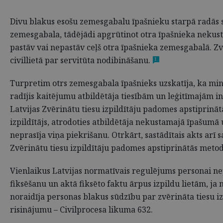
Divu blakus esošu zemesgabalu īpašnieku starpā radās st
zemesgabala, tādējādi apgrūtinot otra īpašnieka nekustam
pastāv vai nepastāv ceļš otra īpašnieka zemesgabalā. Zvē
civillietā par servitūta nodibināšanu.
1
Turpretim otrs zemesgabala īpašnieks uzskatīja, ka minēt
radījis kaitējumu atbildētāja tiesībām un leģitīmajām in
Latvijas Zvērinātu tiesu izpildītāju padomes apstiprin
izpildītājs, atrodoties atbildētāja nekustamajā īpašumā
neprasīja viņa piekrišanu. Otrkārt, sastādītais akts arī s
Zvērinātu tiesu izpildītāju padomes apstiprinātās met
Vienlaikus Latvijas normatīvais regulējums personai nepa
fiksēšanu un aktā fiksēto faktu ārpus izpildu lietām, ja 
noraidīja personas blakus sūdzību par zvērināta tiesu iz
risinājumu – Civilprocesa likuma 632.