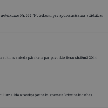
a noteikumu Nr. 331 "Noteikumi par apdrošināšanas atlīdzības
esu sektors sniedz pārskatu par paveikto tiesu sistēmā 2014.
bil.iur. Ulda Krastiņa jaunākā grāmata krimināltiesībās