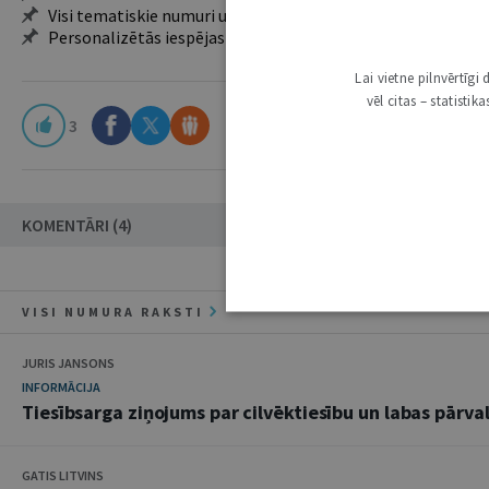
Visi tematiskie numuri un ikgadējie grāmatžurnāli
Personalizētās iespējas – piezīmes, citāti, mapes
Lai vietne pilnvērtīg
vēl citas – statisti
3
KOMENTĀRI (4)
VISI NUMURA RAKSTI
JURIS JANSONS
INFORMĀCIJA
Tiesībsarga ziņojums par cilvēktiesību un labas pārval
GATIS LITVINS