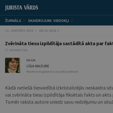
ŽURNĀLS
SKAIDROJUMI. VIEDOKĻI
13. JANVĀRIS 2015 • NR.02 (854)
Zvērināta tiesu izpildītāja sastādītā akta par f
4 KOMENTĀRI
DR.IUR.
LĪGA MAZURE
Rēzeknes Augstskolas asociētā profesore
Kādā netiešā tiesvedībā izkristalizējās neskaidra situ
vai zvērināta tiesu izpildītāja fiksētais fakts un akt
Tomēr raksta autore sniedz savu redzējumu un situāc