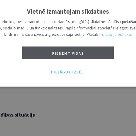
Vietnē izmantojam sīkdatnes
i darbotos, tiek izmantotas nepieciešamās (obligātās) sīkdatnes. Ar Jūsu piekriša
kas, sociālo mediju un funkcionalitātes. Papildinformācijai atveriet "Pielāgot izvēl
brīdī mainīt savu izvēli, atgriežoties šajā vietnē. Plašāk –
sīkdatņu politikā
.
PIEŅEMT VISAS
PIELĀGOT IZVĒLI
dības situāciju