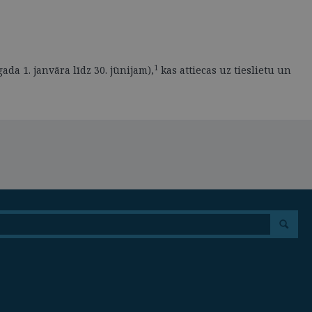
1
da 1. janvāra līdz 30. jūnijam),
kas attiecas uz tieslietu un