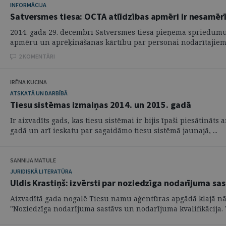
INFORMĀCIJA
Satversmes tiesa: OCTA atlīdzības apmēri ir nesamēr
2014. gada 29. decembrī Satversmes tiesa pieņēma spriedumu 
apmēru un aprēķināšanas kārtību par personai nodarītajiem .
2 KOMENTĀRI
IRĒNA KUCINA
ATSKATĀ UN DARBĪBĀ
Tiesu sistēmas izmaiņas 2014. un 2015. gadā
Ir aizvadīts gads, kas tiesu sistēmai ir bijis īpaši piesātinā
gadā un arī ieskatu par sagaidāmo tiesu sistēmā jaunajā, ...
SANNIJA MATULE
JURIDISKĀ LITERATŪRA
Uldis Krastiņš: izvērsti par noziedzīga nodarījuma sa
Aizvadītā gada nogalē Tiesu namu aģentūras apgādā klajā nāku
"Noziedzīga nodarījuma sastāvs un nodarījuma kvalifikācija. Te