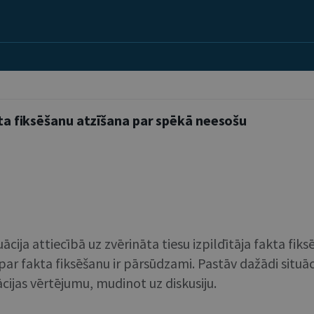
akta fiksēšanu atzīšana par spēkā neesošu
ācija attiecībā uz zvērināta tiesu izpildītāja fakta fik
s par fakta fiksēšanu ir pārsūdzami. Pastāv dažādi situāc
ijas vērtējumu, mudinot uz diskusiju.