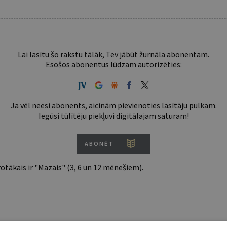
Lai lasītu šo rakstu tālāk, Tev jābūt žurnāla abonentam.
Esošos abonentus lūdzam autorizēties:
Ja vēl neesi abonents, aicinām pievienoties lasītāju pulkam.
Iegūsi tūlītēju piekļuvi digitālajam saturam!
ABONĒT
tākais ir "Mazais" (3, 6 un 12 mēnešiem).