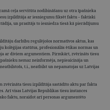
ucamā ceļa servitūta nodibināšanu uz otra īpašnieka
u izpildītāja ar iesniegumu fiksēt faktu – faktiski
tādīja, un prasītājs to iesniedza tiesā kā pierādījumu
pildītāju darbību regulējošos normatīvos aktus, kas
ju kolēģijas statūtus, profesionālās ētikas normas un
oja ar diviem argumentiem. Pirmkārt, zvērināts tiesu
ā īpašnieku nemaz neinformēja, nepieaicināja un
eatbilstošs, t.i., neatbilst un nepamatojas uz Latvijas
 zvērināta tiesu izpildītāja sastādīto aktu par fakta
s. Arī visas Latvijas Republikas tiesu instances
esisko faktu, noraidot arī personas argumentēto