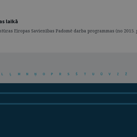
as laikā
entūras Eiropas Savienības Padomē darba programmas (no 2015. ga
L
Ļ
M
N
Ņ
O
P
R
S
Š
T
U
Ū
V
Z
Ž