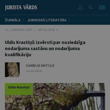
ŽURNĀLS
JURIDISKĀ LITERATŪRA
13. JANVĀRIS 2015 • NR.02 (854)
Uldis Krastiņš: izvērsti par noziedzīga
nodarījuma sastāvu un nodarījuma
kvalifikāciju
SANNIJA MATULE
Jurista Vārds