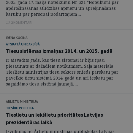
2005. gada 17. maija noteikumu Nr. 331 "Noteikumi par
apdrošināšanas atlīdzības apmēru un aprēķināšanas
kārtību par personai nodarītajiem ...
2 KOMENTĀRI
IRĒNA KUCINA
ATSKATĀ UN DARBĪBĀ
Tiesu sistēmas izmaiņas 2014. un 2015. gadā
Ir aizvadīts gads, kas tiesu sistēmai ir bijis īpaši
piesātināts ar dažādiem notikumiem. Šajā materiālā
Tieslietu ministrijas tiesu sektors sniedz pārskatu par
paveikto tiesu sistēmā 2014. gadā un arī ieskatu par
sagaidāmo tiesu sistēmā jaunajā, ...
ĀRLIETU MINISTRIJA
TIESĪBU POLITIKA
Tieslietu un iekšlietu prioritātes Latvijas
prezidentūras laikā
Izvilkums no Ārlietu ministrijas publiskotās Latvijas