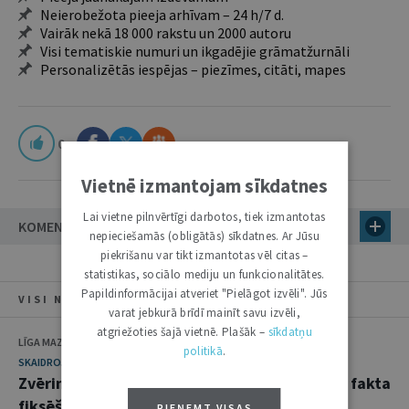
Neierobežota pieeja arhīvam – 24 h/7 d.
Vairāk nekā 18 000 rakstu un 2000 autoru
Visi tematiskie numuri un ikgadējie grāmatžurnāli
Personalizētās iespējas – piezīmes, citāti, mapes
0
Vietnē izmantojam sīkdatnes
Lai vietne pilnvērtīgi darbotos, tiek izmantotas
KOMENTĀRI
nepieciešamās (obligātās) sīkdatnes. Ar Jūsu
piekrišanu var tikt izmantotas vēl citas –
statistikas, sociālo mediju un funkcionalitātes.
Papildinformācijai atveriet "Pielāgot izvēli". Jūs
VISI NUMURA RAKSTI
varat jebkurā brīdī mainīt savu izvēli,
atgriežoties šajā vietnē. Plašāk –
sīkdatņu
LĪGA MAZURE
politikā
.
SKAIDROJUMI. VIEDOKĻI
Zvērināta tiesu izpildītāja sastādītā akta par fakta
fiksēšanu atzīšana par spēkā neesošu
PIEŅEMT VISAS