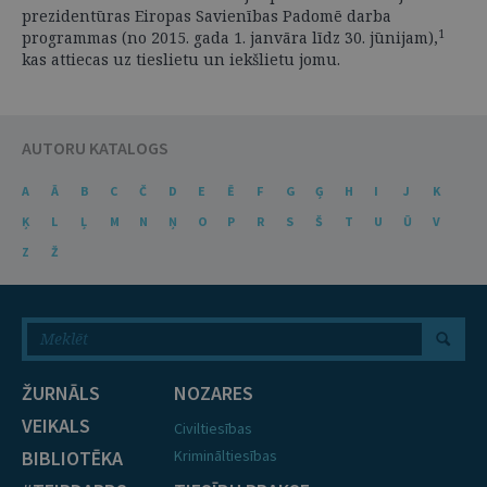
prezidentūras Eiropas Savienības Padomē darba
1
programmas (no 2015. gada 1. janvāra līdz 30. jūnijam),
kas attiecas uz tieslietu un iekšlietu jomu.
AUTORU KATALOGS
A
Ā
B
C
Č
D
E
Ē
F
G
Ģ
H
I
J
K
Ķ
L
Ļ
M
N
Ņ
O
P
R
S
Š
T
U
Ū
V
Z
Ž
ŽURNĀLS
NOZARES
VEIKALS
Civiltiesības
BIBLIOTĒKA
Krimināltiesības