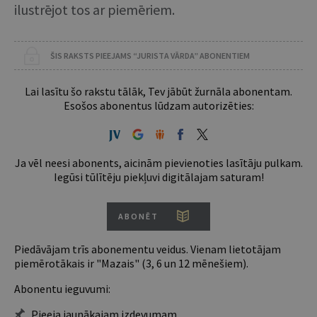
ilustrējot tos ar piemēriem.
ŠIS RAKSTS PIEEJAMS “JURISTA VĀRDA” ABONENTIEM
Lai lasītu šo rakstu tālāk, Tev jābūt žurnāla abonentam.
Esošos abonentus lūdzam autorizēties:
Ja vēl neesi abonents, aicinām pievienoties lasītāju pulkam.
Iegūsi tūlītēju piekļuvi digitālajam saturam!
ABONĒT
Piedāvājam trīs abonementu veidus. Vienam lietotājam
piemērotākais ir "Mazais" (3, 6 un 12 mēnešiem).
Abonentu ieguvumi:
Pieeja jaunākajam izdevumam