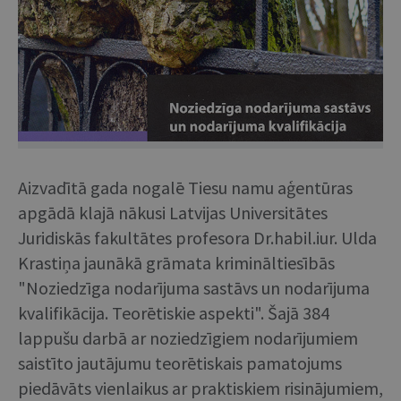
Aizvadītā gada nogalē Tiesu namu aģentūras
apgādā klajā nākusi Latvijas Universitātes
Juridiskās fakultātes profesora Dr.habil.iur. Ulda
Krastiņa jaunākā grāmata krimināltiesībās
"Noziedzīga nodarījuma sastāvs un nodarījuma
kvalifikācija. Teorētiskie aspekti". Šajā 384
lappušu darbā ar noziedzīgiem nodarījumiem
saistīto jautājumu teorētiskais pamatojums
piedāvāts vienlaikus ar praktiskiem risinājumiem,