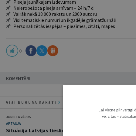
Pieeja jaunākajam izdevumam
Neierobežota pieeja arhīvam – 24 h/7 d.
Vairāk nekā 18 000 rakstu un 2000 autoru
Visi tematiskie numuri un ikgadējie grāmatžurnāli
Personalizētās iespējas – piezīmes, citāti, mapes
0
KOMENTĀRI
VISI NUMURA RAKSTI
Lai vietne pilnvērtīg
vēl citas – statisti
JURISTA VĀRDS
APTAUJA
Situācija Latvijas tieslietās 2015. gadā: piesardzīgs 