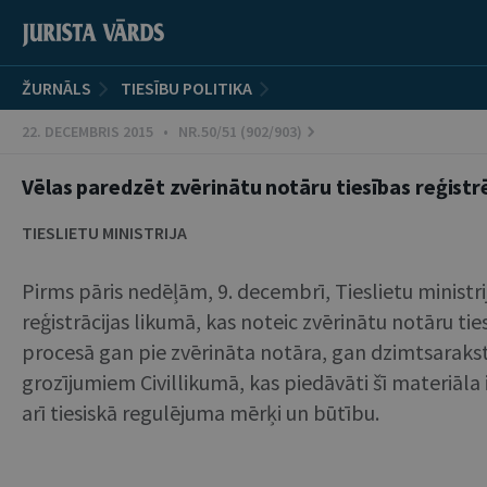
ŽURNĀLS
TIESĪBU POLITIKA
22. DECEMBRIS 2015 • NR.50/51 (902/903)
Vēlas paredzēt zvērinātu notāru tiesības reģistrē
TIESLIETU MINISTRIJA
Pirms pāris nedēļām, 9. decembrī, Tieslietu ministri
reģistrācijas likumā, kas noteic zvērinātu notāru tie
procesā gan pie zvērināta notāra, gan dzimtsarakstu
grozījumiem Civillikumā, kas piedāvāti šī materiāla i
arī tiesiskā regulējuma mērķi un būtību.