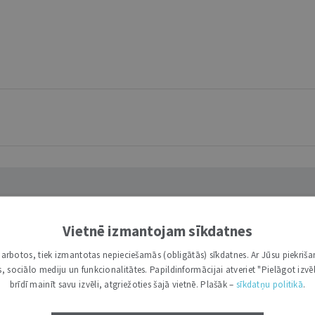
Vietnē izmantojam sīkdatnes
i darbotos, tiek izmantotas nepieciešamās (obligātās) sīkdatnes. Ar Jūsu piekriša
kas, sociālo mediju un funkcionalitātes. Papildinformācijai atveriet "Pielāgot izvēl
brīdī mainīt savu izvēli, atgriežoties šajā vietnē. Plašāk –
sīkdatņu politikā
.
pozitīvisms