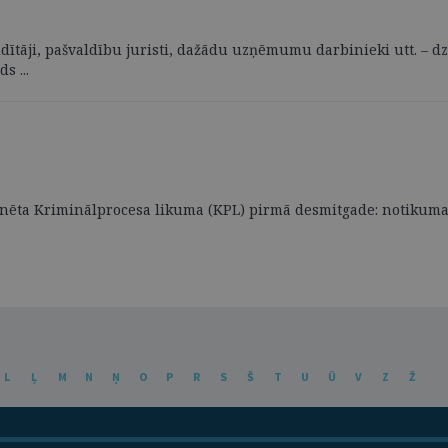
ildītāji, pašvaldību juristi, dažādu uzņēmumu darbinieki utt. – d
s ...
 svinēta Kriminālprocesa likuma (KPL) pirmā desmitgade: notikum
L
Ļ
M
N
Ņ
O
P
R
S
Š
T
U
Ū
V
Z
Ž