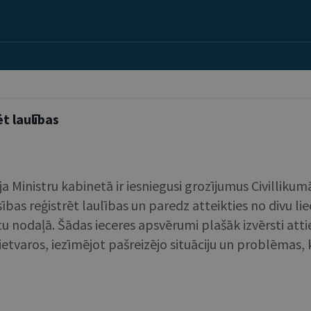
t laulības
ja Ministru kabinetā ir iesniegusi grozījumus Civilliku
sības reģistrēt laulības un paredz atteikties no divu li
 nodaļā. Šādas ieceres apsvērumi plašāk izvērsti attie
etvaros, iezīmējot pašreizējo situāciju un problēmas, k