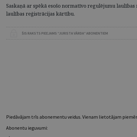
Saskaņā ar spēkā esošo normatīvo regulējumu laulības n
laulības reģistrācijas kārtību.
ŠIS RAKSTS PIEEJAMS “JURISTA VĀRDA” ABONENTIEM
Piedāvājam trīs abonementu veidus. Vienam lietotājam piemēro
Abonentu ieguvumi: