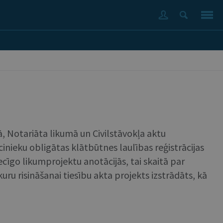
mā, Notariāta likumā un Civilstāvokļa aktu
ecinieku obligātas klātbūtnes laulības reģistrācijas
cīgo likumprojektu anotācijās, tai skaitā par
uru risināšanai tiesību akta projekts izstrādāts, kā