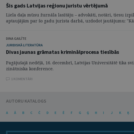
Šis gads Latvijas reģionu juristu vērtējumā
Liela daļa mūsu žurnāla lasītāju – advokāti, notāri, tiesu izp
aptaujājām par šo gadu jurista darbā, uzdodot jautājumu: "Kād
DINA GAILĪTE
JURIDISKĀ LITERATŪRA
Divas jaunas grāmatas kriminālprocesa tiesībās
Pagājušajā nedēļā, 16. decembrī, Latvijas Universitātē tika
zinātniska konference.
1 KOMENTĀRI
AUTORU KATALOGS
A
Ā
B
C
Č
D
E
Ē
F
G
Ģ
H
I
J
K
Ķ