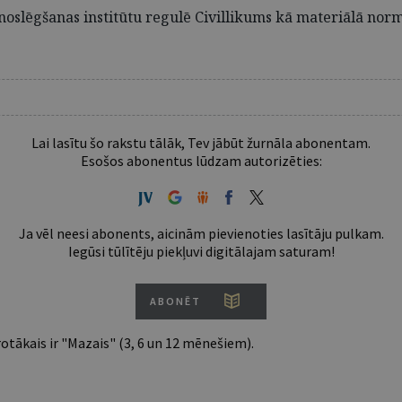
oslēgšanas institūtu regulē Civillikums kā materiālā norma
Lai lasītu šo rakstu tālāk, Tev jābūt žurnāla abonentam.
Esošos abonentus lūdzam autorizēties:
Ja vēl neesi abonents, aicinām pievienoties lasītāju pulkam.
Iegūsi tūlītēju piekļuvi digitālajam saturam!
ABONĒT
tākais ir "Mazais" (3, 6 un 12 mēnešiem).