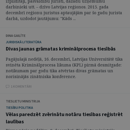
izpildītāji, pašvaldību juristi, dažādu uzņēmumu
darbinieki utt. – dzīvo Latvijas reģionos. 2015. gada
decembrī reģionu juristus aptaujājām par šo gadu jurista
darbā, uzdodot jautājumu: "Kāds ...
DINA GAILĪTE
JURIDISKĀ LITERATŪRA
Divas jaunas grāmatas kriminālprocesa tiesībās
Pagājušajā nedēļā, 16. decembrī, Latvijas Universitātē tika
svinēta Kriminālprocesa likuma (KPL) pirmā desmitgade:
notikumam par godu tika atvērtas divas grāmatas un
norisinājās zinātniska konference.
1 KOMENTĀRI
TIESLIETU MINISTRIJA
TIESĪBU POLITIKA
Vēlas paredzēt zvērinātu notāru tiesības reģistrēt
laulības