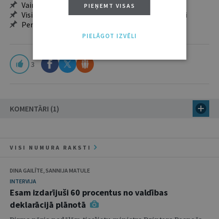
Vairāk nekā 18 000 rakstu un 2000 autoru
PIEŅEMT VISAS
Visi tematiskie numuri un ikgadējie grāmatžurnāli
Personalizētās iespējas – piezīmes, citāti, mapes
PIELĀGOT IZVĒLI
3
KOMENTĀRI (1)
VISI NUMURA RAKSTI
DINA GAILĪTE, SANNIJA MATULE
INTERVIJA
Esam izdarījuši 60 procentus no valdības
deklarācijā plānotā