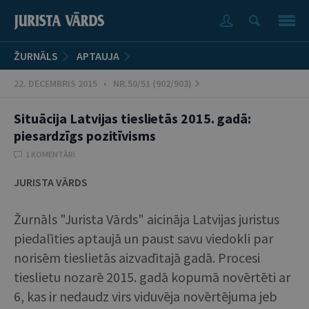
ŽURNĀLS
APTAUJA
22. DECEMBRIS 2015 • NR.50/51 (902/903)
Situācija Latvijas tieslietās 2015. gadā:
piesardzīgs pozitīvisms
1 KOMENTĀRI
JURISTA VĀRDS
Žurnāls "Jurista Vārds" aicināja Latvijas juristus
piedalīties aptaujā un paust savu viedokli par
norisēm tieslietās aizvadītajā gadā. Procesi
tieslietu nozarē 2015. gadā kopumā novērtēti ar
6, kas ir nedaudz virs viduvēja novērtējuma jeb