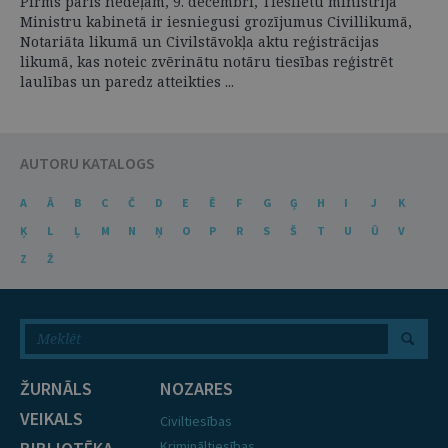
Pirms pāris nedēļām, 9. decembrī, Tieslietu ministrija
Ministru kabinetā ir iesniegusi grozījumus Civillikumā,
Notariāta likumā un Civilstāvokļa aktu reģistrācijas
likumā, kas noteic zvērinātu notāru tiesības reģistrēt
laulības un paredz atteikties ...
AUTORU KATALOGS
A
Ā
B
C
Č
D
E
Ē
F
G
Ģ
H
I
J
K
Ķ
L
Ļ
M
N
Ņ
O
P
R
S
Š
T
U
Ū
V
Z
Ž
ŽURNĀLS
NOZARES
VEIKALS
Civiltiesības
Krimināltiesības