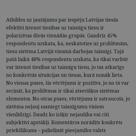
Atbildes uz jautājumu par iespēju Latvijas tiesās
efektīvi īstenot tiesības uz taisnīgu tiesu ir
polarizētas divās vienādās grupās. Gandrīz 45%
respondentu uzskata, ka, neskatoties uz problēmām,
tiesu sistēma Latvijā visumā darbojas taisnīgi. Tajā
pašā laikā 48% respondentu uzskata, ka tikai varbūt
var īstenot tiesības uz taisnīgu tiesu, jo tas atkarīgs
no konkrētās situācijas un tiesas, kurā nonāk lieta.
No vienas puses, šis vērtējums ir pozitīvs, jo no tā var
secināt, ka problēmas ir tikai atsevišķos sistēmas
elementos. No otras puses, vērtējums ir satraucošs, jo
sistēma neļauj sasniegt taisnīgumu visiem
vienlīdzīgi. Daudz ko izšķir nejaušība vai citi
subjektīvi apstākļi. Komentāros norādīts konkrēts
priekšlikums – palielināt pieejamību valsts