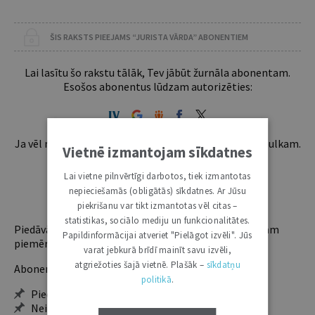
ŠIS RAKSTS PIEEJAMS “JURISTA VĀRDA” ABONENTIEM
Lai lasītu šo rakstu tālāk, Tev jābūt žurnāla abonentam.
Esošos abonentus lūdzam autorizēties:
Ja vēl neesi abonents, aicinām pievienoties lasītāju pulkam.
Vietnē izmantojam sīkdatnes
Iegūsi tūlītēju piekļuvi digitālajam saturam!
Lai vietne pilnvērtīgi darbotos, tiek izmantotas
nepieciešamās (obligātās) sīkdatnes. Ar Jūsu
ABONĒT
piekrišanu var tikt izmantotas vēl citas –
statistikas, sociālo mediju un funkcionalitātes.
Piedāvājam trīs abonementu veidus. Vienam lietotājam
Papildinformācijai atveriet "Pielāgot izvēli". Jūs
piemērotākais ir "Mazais" (3, 6 un 12 mēnešiem).
varat jebkurā brīdī mainīt savu izvēli,
atgriežoties šajā vietnē. Plašāk –
sīkdatņu
Abonentu ieguvumi:
politikā
.
Pieeja jaunākajam izdevumam
Neierobežota pieeja arhīvam – 24 h/7 d.