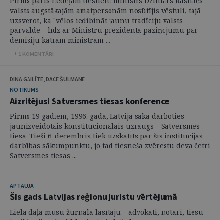
Pirms pāris nedēļām tieslietu ministrs Dzintars Rasnačs
valsts augstākajām amatpersonām nosūtījis vēstuli, tajā
uzsverot, ka "vēlos iedibināt jaunu tradīciju valsts
pārvaldē – līdz ar Ministru prezidenta paziņojumu par
demisiju katram ministram ...
1 KOMENTĀRI
DINA GAILĪTE, DACE ŠULMANE
NOTIKUMS
Aizritējusi Satversmes tiesas konference
Pirms 19 gadiem, 1996. gadā, Latvijā sāka darboties
jaunizveidotais konstitucionālais uzraugs – Satversmes
tiesa. Tieši 6. decembris tiek uzskatīts par šīs institūcijas
darbības sākumpunktu, jo tad tiesneša zvērestu deva četri
Satversmes tiesas ...
APTAUJA
Šis gads Latvijas reģionu juristu vērtējumā
Liela daļa mūsu žurnāla lasītāju – advokāti, notāri, tiesu