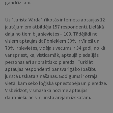
gandrīz labi.
Uz "Jurista Vārda" rīkotās interneta aptaujas 12
jautājumiem atbildēja 157 respondenti. Lielākā
daļa no tiem bija sievietes – 109. Tādējādi no
visiem aptaujas dalībniekiem 30% ir vīrieši un
70% ir sievietes, vidējais vecums ir 34 gadi, no kā
var spriest, ka, visticamāk, aptaujā piedalījās
personas arī ar praktisko pieredzi. Turklāt
aptaujas respondenti par svarīgāko īpašību
juristā uzskata zināšanas. Godīgums ir otrajā
vietā, kam seko loģiskā spriestspēja un pieredze.
Visbeidzot, vismazākā nozīme aptaujas
dalībnieku acīs ir jurista ārējam izskatam.