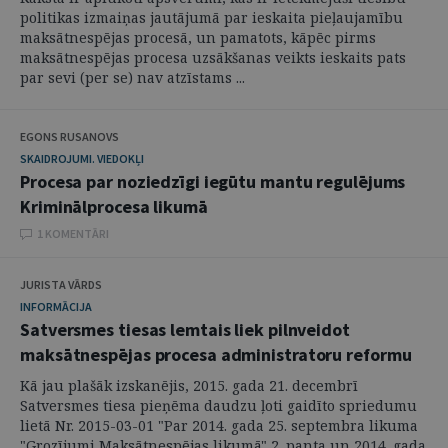
politikas izmaiņas jautājumā par ieskaita pieļaujamību
maksātnespējas procesā, un pamatots, kāpēc pirms
maksātnespējas procesa uzsākšanas veikts ieskaits pats
par sevi (per se) nav atzīstams ...
EGONS RUSANOVS
SKAIDROJUMI. VIEDOKĻI
Procesa par noziedzīgi iegūtu mantu regulējums
Kriminālprocesa likumā
1 KOMENTĀRI
JURISTA VĀRDS
INFORMĀCIJA
Satversmes tiesas lemtais liek pilnveidot
maksātnespējas procesa administratoru reformu
Kā jau plašāk izskanējis, 2015. gada 21. decembrī
Satversmes tiesa pieņēma daudzu ļoti gaidīto spriedumu
lietā Nr. 2015-03-01 "Par 2014. gada 25. septembra likuma
"Grozījumi Maksātnespējas likumā" 2. panta un 2014. gada