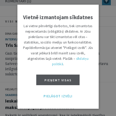
KOMENTĀRI (1)
Vietnē izmantojam sīkdatnes
VISI NUMURA RAKSTI
Lai vietne pilnvērtīgi darbotos, tiek izmantotas
nepieciešamās (obligātās) sīkdatnes. Ar Jūsu
DINA GAILĪTE
piekrišanu var tikt izmantotas vēl citas –
INTERVIJA
statistikas, sociālo mediju un funkcionalitātes.
Trīs Satversmes tiesas virsmērķi
Papildinformācijai atveriet "Pielāgot izvēli". Jūs
Gan tiesību politikas veidotāju, gan tiesību praktiķu
varat jebkurā brīdī mainīt savu izvēli,
saspringta uzmanība gada nogalē bija pievērsta
atgriežoties šajā vietnē. Plašāk –
sīkdatņu
Satversmes tiesai: 22. decembrī tā pievienoja savu artavu
politikā
.
ieilgušajai diskusijai par maksātnespējas nozares
sakārtošanu, pasludinot spriedumu lietā ...
PIEŅEMT VISAS
HELMUTS JAUJA
SKAIDROJUMI. VIEDOKĻI
PIELĀGOT IZVĒLI
Ieskaita apstrīdēšana juridiskās personas
maksātnespējas procesa ietvaros
Rakstā ir aplūkoti apsvērumi, kas ir ietekmējuši tiesību