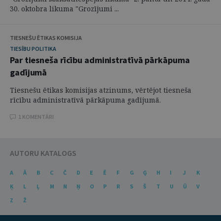
30. oktobra likuma "Grozījumi ...
TIESNEŠU ĒTIKAS KOMISIJA
TIESĪBU POLITIKA
Par tiesneša rīcību administratīvā pārkāpuma
gadījumā
Tiesnešu ētikas komisijas atzinums, vērtējot tiesneša
rīcību administratīvā pārkāpuma gadījumā.
1 KOMENTĀRI
AUTORU KATALOGS
A
Ā
B
C
Č
D
E
Ē
F
G
Ģ
H
I
J
K
Ķ
L
Ļ
M
N
Ņ
O
P
R
S
Š
T
U
Ū
V
Z
Ž