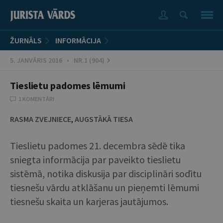
ŽURNĀLS
INFORMĀCIJA
5. JANVĀRIS 2016 • NR.1 (904)
Tieslietu padomes lēmumi
1 KOMENTĀRI
RASMA ZVEJNIECE
,
AUGSTĀKĀ TIESA
Tieslietu padomes 21. decembra sēdē tika
sniegta informācija par paveikto tieslietu
sistēmā, notika diskusija par disciplināri sodītu
tiesnešu vārdu atklāšanu un pieņemti lēmumi
tiesnešu skaita un karjeras jautājumos.