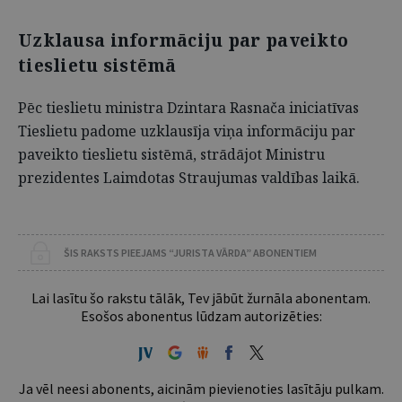
Uzklausa informāciju par paveikto
tieslietu sistēmā
Pēc tieslietu ministra Dzintara Rasnača iniciatīvas
Tieslietu padome uzklausīja viņa informāciju par
paveikto tieslietu sistēmā, strādājot Ministru
prezidentes Laimdotas Straujumas valdības laikā.
ŠIS RAKSTS PIEEJAMS “JURISTA VĀRDA” ABONENTIEM
Lai lasītu šo rakstu tālāk, Tev jābūt žurnāla abonentam.
Esošos abonentus lūdzam autorizēties:
Ja vēl neesi abonents, aicinām pievienoties lasītāju pulkam.