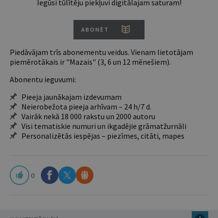
Iegūsi tūlītēju piekļuvi digitālajam saturam!
ABONĒT
Piedāvājam trīs abonementu veidus. Vienam lietotājam
piemērotākais ir "Mazais" (3, 6 un 12 mēnešiem).
Abonentu ieguvumi:
Pieeja jaunākajam izdevumam
Neierobežota pieeja arhīvam – 24 h/7 d.
Vairāk nekā 18 000 rakstu un 2000 autoru
Visi tematiskie numuri un ikgadējie grāmatžurnāli
Personalizētās iespējas – piezīmes, citāti, mapes
0