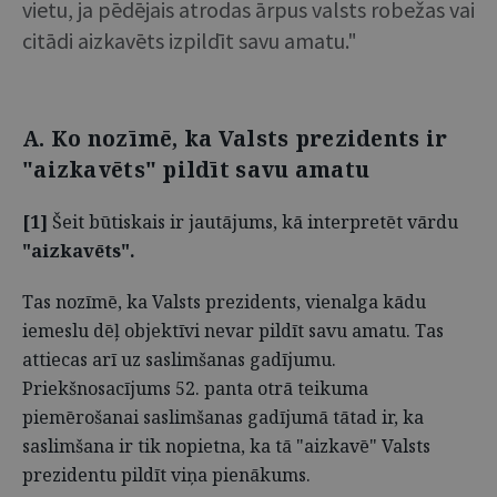
vietu, ja pēdējais atrodas ārpus valsts robežas vai
citādi aizkavēts izpildīt savu amatu."
A. Ko nozīmē, ka Valsts prezidents ir
"aizkavēts" pildīt savu amatu
[1]
Šeit būtiskais ir jautājums, kā interpretēt vārdu
"aizkavēts".
Tas nozīmē, ka Valsts prezidents, vienalga kādu
iemeslu dēļ objektīvi nevar pildīt savu amatu. Tas
attiecas arī uz saslimšanas gadījumu.
Priekšnosacījums 52. panta otrā teikuma
piemērošanai saslimšanas gadījumā tātad ir, ka
saslimšana ir tik nopietna, ka tā "aizkavē" Valsts
prezidentu pildīt viņa pienākums.