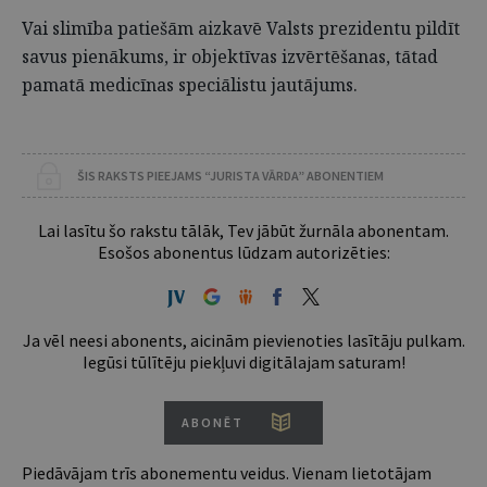
Vai slimība patiešām aizkavē Valsts prezidentu pildīt
savus pienākums, ir objektīvas izvērtēšanas, tātad
pamatā medicīnas speciālistu jautājums.
ŠIS RAKSTS PIEEJAMS “JURISTA VĀRDA” ABONENTIEM
Lai lasītu šo rakstu tālāk, Tev jābūt žurnāla abonentam.
Esošos abonentus lūdzam autorizēties:
Ja vēl neesi abonents, aicinām pievienoties lasītāju pulkam.
Iegūsi tūlītēju piekļuvi digitālajam saturam!
ABONĒT
Piedāvājam trīs abonementu veidus. Vienam lietotājam