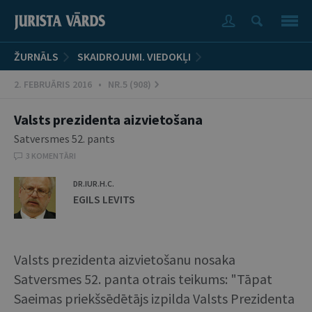
ŽURNĀLS
SKAIDROJUMI. VIEDOKĻI
2. FEBRUĀRIS 2016 • NR.5 (908)
Valsts prezidenta aizvietošana
Satversmes 52. pants
3 KOMENTĀRI
DR.IUR.H.C.
EGILS LEVITS
Valsts prezidenta aizvietošanu nosaka
Satversmes 52. panta otrais teikums: "Tāpat
Saeimas priekšsēdētājs izpilda Valsts Prezidenta