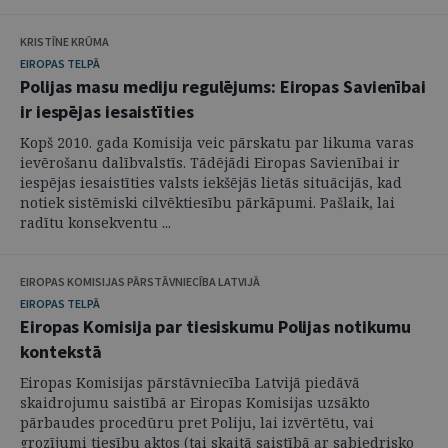
KRISTĪNE KRŪMA
EIROPAS TELPĀ
Polijas masu mediju regulējums: Eiropas Savienībai
ir iespējas iesaistīties
Kopš 2010. gada Komisija veic pārskatu par likuma varas
ievērošanu dalībvalstīs. Tādējādi Eiropas Savienībai ir
iespējas iesaistīties valsts iekšējās lietās situācijās, kad
notiek sistēmiski cilvēktiesību pārkāpumi. Pašlaik, lai
radītu konsekventu ...
EIROPAS KOMISIJAS PĀRSTĀVNIECĪBA LATVIJĀ
EIROPAS TELPĀ
Eiropas Komisija par tiesiskumu Polijas notikumu
kontekstā
Eiropas Komisijas pārstāvniecība Latvijā piedāvā
skaidrojumu saistībā ar Eiropas Komisijas uzsākto
pārbaudes procedūru pret Poliju, lai izvērtētu, vai
grozījumi tiesību aktos (tai skaitā saistībā ar sabiedrisko