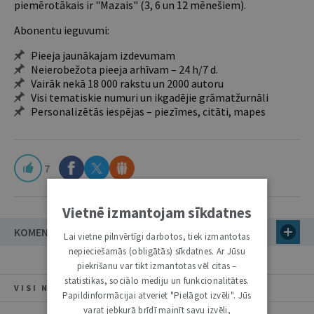
piemērotākais ir "Mazais" (3, 6 un 12 mēnešiem).
Abonentu ieguvumi:
Pieeja jaunākajam izdevumam
Neierobežota pieeja arhīvam – 24 h/7 d.
Vairāk nekā 18 000 rakstu un 2000 autoru
Visi tematiskie numuri un ikgadējie grāmatžurnāli
Personalizētās iespējas – piezīmes, citāti, mapes
7
Vietnē izmantojam sīkdatnes
KOMENTĀRI (3)
Lai vietne pilnvērtīgi darbotos, tiek izmantotas
nepieciešamās (obligātās) sīkdatnes. Ar Jūsu
piekrišanu var tikt izmantotas vēl citas –
statistikas, sociālo mediju un funkcionalitātes.
VISI NUMURA RAKSTI
Papildinformācijai atveriet "Pielāgot izvēli". Jūs
varat jebkurā brīdī mainīt savu izvēli,