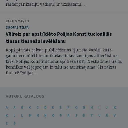
raidorganizāciju vadību) ir uzskatāmi ...
RAFALS MAŅKO
EIROPAS TELPĀ
Vēlreiz par apstrīdēto Polijas Konstitucionālās
tiesas tiesnešu ievēlēšanu
Kopš pirmās raksta publicēšanas "Jurista Vārdā" 2015.
gada decembrī1 ir notikušas lielas izmaiņas attiecībā uz
krīzi Polijas Konstitucionālajā tiesā (KT). Neskatoties uz to,
konflikts vēl joprojām ir tālu no atrisinājuma. Šis raksts
ilustrē Polijas ...
AUTORU KATALOGS
A
Ā
B
C
Č
D
E
Ē
F
G
Ģ
H
I
J
K
Ķ
L
Ļ
M
N
Ņ
O
P
R
S
Š
T
U
Ū
V
Z
Ž