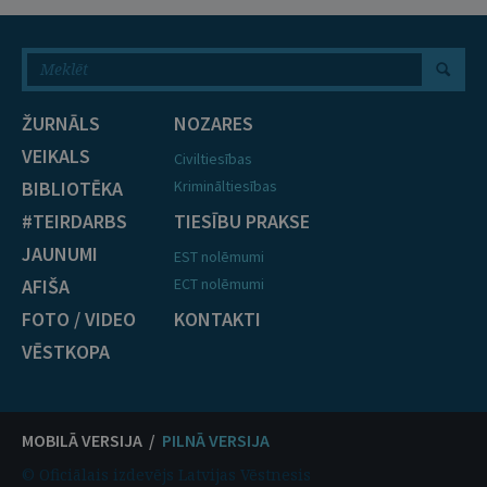
ŽURNĀLS
NOZARES
VEIKALS
Civiltiesības
BIBLIOTĒKA
Krimināltiesības
#TEIRDARBS
TIESĪBU PRAKSE
JAUNUMI
EST nolēmumi
AFIŠA
ECT nolēmumi
FOTO / VIDEO
KONTAKTI
VĒSTKOPA
MOBILĀ VERSIJA /
PILNĀ VERSIJA
© Oficiālais izdevējs Latvijas Vēstnesis