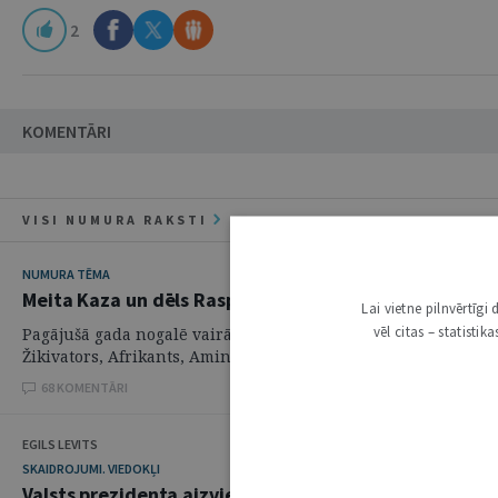
2
KOMENTĀRI
VISI NUMURA RAKSTI
NUMURA TĒMA
Meita Kaza un dēls Raspodiņš: bērna vārda došanas ti
Lai vietne pilnvērtīg
vēl citas – statisti
Pagājušā gada nogalē vairākos masu medijos parādījās pārska
Žikivators, Afrikants, Aminžons, Pirāts, Ļeksus, savukārt starp 
68 KOMENTĀRI
EGILS LEVITS
SKAIDROJUMI. VIEDOKĻI
Valsts prezidenta aizvietošana