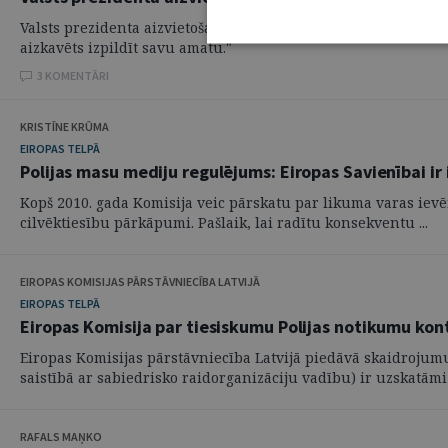
Valsts prezidenta aizvietošanu nosaka Satversmes 52. panta otr
aizkavēts izpildīt savu amatu."
3 KOMENTĀRI
KRISTĪNE KRŪMA
EIROPAS TELPĀ
Polijas masu mediju regulējums: Eiropas Savienībai ir i
Kopš 2010. gada Komisija veic pārskatu par likuma varas ievēroš
cilvēktiesību pārkāpumi. Pašlaik, lai radītu konsekventu ...
EIROPAS KOMISIJAS PĀRSTĀVNIECĪBA LATVIJĀ
EIROPAS TELPĀ
Eiropas Komisija par tiesiskumu Polijas notikumu kon
Eiropas Komisijas pārstāvniecība Latvijā piedāvā skaidrojumu 
saistībā ar sabiedrisko raidorganizāciju vadību) ir uzskatāmi .
RAFALS MAŅKO