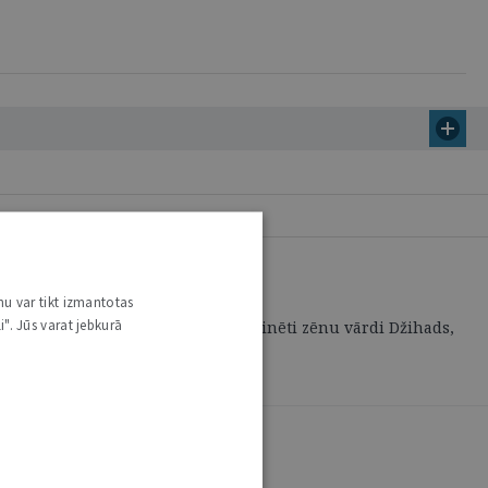
nu var tikt izmantotas
i". Jūs varat jebkurā
. Kā interesantākie piemēri tika minēti zēnu vārdi Džihads,