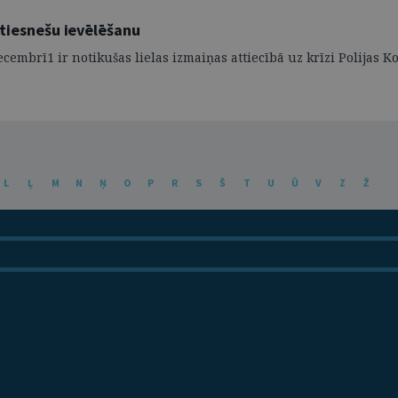
 tiesnešu ievēlēšanu
mbrī1 ir notikušas lielas izmaiņas attiecībā uz krīzi Polijas Kon
L
Ļ
M
N
Ņ
O
P
R
S
Š
T
U
Ū
V
Z
Ž