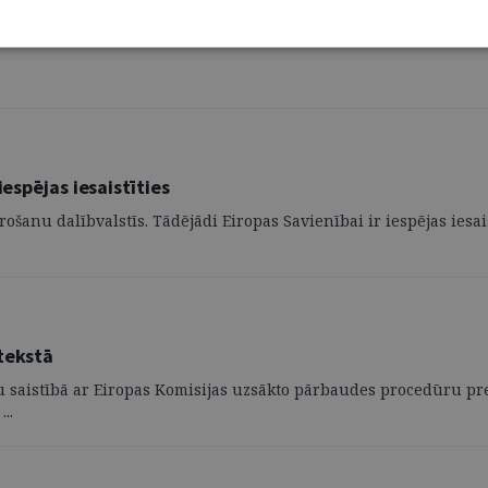
ais teikums: "Tāpat Saeimas priekšsēdētājs izpilda Valsts Prezid
espējas iesaistīties
anu dalībvalstīs. Tādējādi Eiropas Savienībai ir iespējas iesaistī
tekstā
saistībā ar Eiropas Komisijas uzsākto pārbaudes procedūru pret Po
..