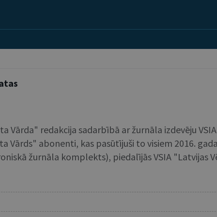
matas
ista Vārda" redakcija sadarbībā ar žurnāla izdevēju VSIA 
rista Vārds" abonenti, kas pasūtījuši to visiem 2016. 
roniskā žurnāla komplekts), piedalījās VSIA "Latvijas V