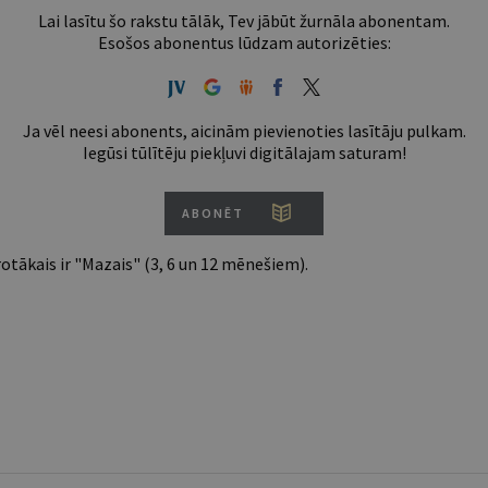
Lai lasītu šo rakstu tālāk, Tev jābūt žurnāla abonentam.
Esošos abonentus lūdzam autorizēties:
Ja vēl neesi abonents, aicinām pievienoties lasītāju pulkam.
Iegūsi tūlītēju piekļuvi digitālajam saturam!
ABONĒT
tākais ir "Mazais" (3, 6 un 12 mēnešiem).