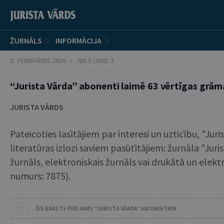
ŽURNĀLS
INFORMĀCIJA
2. FEBRUĀRIS 2016 • NR.5 (908)
“Jurista Vārda” abonenti laimē 63 vērtīgas grā
JURISTA VĀRDS
Pateicoties lasītājiem par interesi un uzticību, "Jur
literatūras izlozi saviem pasūtītājiem: žurnāla "Ju
žurnāls, elektroniskais žurnāls vai drukātā un elekt
numurs: 7875).
ŠIS RAKSTS PIEEJAMS “JURISTA VĀRDA” ABONENTIEM