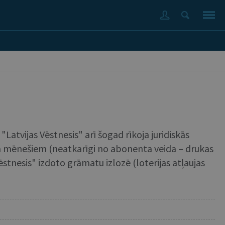
"Latvijas Vēstnesis" arī šogad rīkoja juridiskās
gada mēnešiem (neatkarīgi no abonenta veida – drukas
ēstnesis" izdoto grāmatu izlozē (loterijas atļaujas