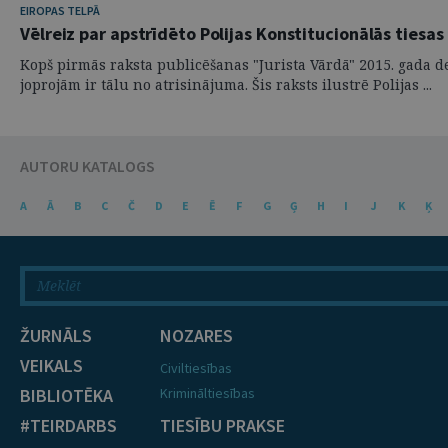
EIROPAS TELPĀ
Vēlreiz par apstrīdēto Polijas Konstitucionālās tiesas
Kopš pirmās raksta publicēšanas "Jurista Vārdā" 2015. gada dece
joprojām ir tālu no atrisinājuma. Šis raksts ilustrē Polijas ...
AUTORU KATALOGS
A
Ā
B
C
Č
D
E
Ē
F
G
Ģ
H
I
J
K
Ķ
ŽURNĀLS
NOZARES
VEIKALS
Civiltiesības
BIBLIOTĒKA
Krimināltiesības
#TEIRDARBS
TIESĪBU PRAKSE