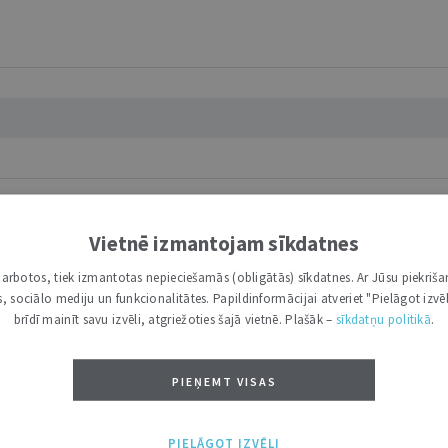
Vietnē izmantojam sīkdatnes
esiskie aspekti
i darbotos, tiek izmantotas nepieciešamās (obligātās) sīkdatnes. Ar Jūsu piekriša
kas, sociālo mediju un funkcionalitātes. Papildinformācijai atveriet "Pielāgot izvēl
ti par Latvijā sastopamajiem retajiem un neparastajiem vārdiem
brīdī mainīt savu izvēli, atgriežoties šajā vietnē. Plašāk –
sīkdatņu politikā
.
...
PIEŅEMT VISAS
PIELĀGOT IZVĒLI