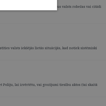
enta vietu, ja pēdējais atrodas ārpus valsts robežas vai citādi
ties valsts iekšējās lietās situācijās, kad notiek sistēmiski
liju, lai izvērtētu, vai grozījumi tiesību aktos (tai skaitā