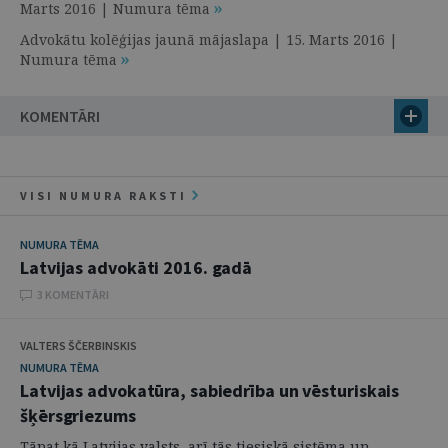
Marts 2016 | Numura tēma
Advokātu kolēģijas jaunā mājaslapa | 15. Marts 2016 |
Numura tēma
KOMENTĀRI
VISI NUMURA RAKSTI
NUMURA TĒMA
Latvijas advokāti 2016. gadā
3 KOMENTĀRI
VALTERS ŠČERBINSKIS
NUMURA TĒMA
Latvijas advokatūra, sabiedrība un vēsturiskais
šķērsgriezums
Tāpat kā Latvijas valsts, arī tās tiesiskā sistēma un