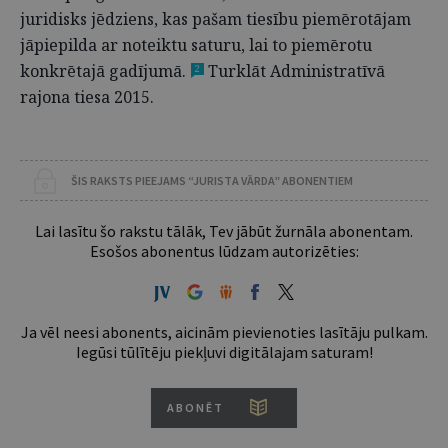
juridisks jēdziens, kas pašam tiesību piemērotājam
jāpiepilda ar noteiktu saturu, lai to piemērotu
konkrētajā gadījumā.
Turklāt Administratīvā
2
rajona tiesa 2015.
ŠIS RAKSTS PIEEJAMS “JURISTA VĀRDA” ABONENTIEM
Lai lasītu šo rakstu tālāk, Tev jābūt žurnāla abonentam.
Esošos abonentus lūdzam autorizēties:
Ja vēl neesi abonents, aicinām pievienoties lasītāju pulkam.
Iegūsi tūlītēju piekļuvi digitālajam saturam!
ABONĒT