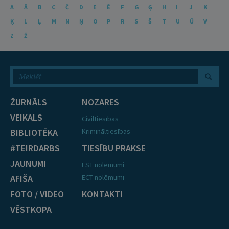
A
Ā
B
C
Č
D
E
Ē
F
G
Ģ
H
I
J
K
Ķ
L
Ļ
M
N
Ņ
O
P
R
S
Š
T
U
Ū
V
Z
Ž
ŽURNĀLS
NOZARES
VEIKALS
Civiltiesības
BIBLIOTĒKA
Krimināltiesības
#TEIRDARBS
TIESĪBU PRAKSE
JAUNUMI
EST nolēmumi
AFIŠA
ECT nolēmumi
FOTO / VIDEO
KONTAKTI
VĒSTKOPA