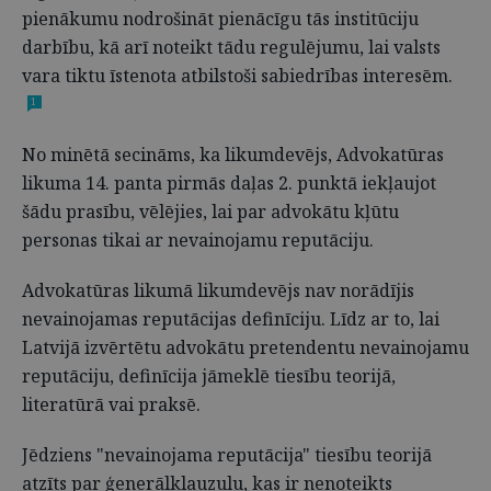
pienākumu nodrošināt pienācīgu tās institūciju
darbību, kā arī noteikt tādu regulējumu, lai valsts
vara tiktu īstenota atbilstoši sabiedrības interesēm.
1
No minētā secināms, ka likumdevējs, Advokatūras
likuma 14. panta pirmās daļas 2. punktā iekļaujot
šādu prasību, vēlējies, lai par advokātu kļūtu
personas tikai ar nevainojamu reputāciju.
Advokatūras likumā likumdevējs nav norādījis
nevainojamas reputācijas definīciju. Līdz ar to, lai
Latvijā izvērtētu advokātu pretendentu nevainojamu
reputāciju, definīcija jāmeklē tiesību teorijā,
literatūrā vai praksē.
Jēdziens "nevainojama reputācija" tiesību teorijā
atzīts par ģenerālklauzulu, kas ir nenoteikts