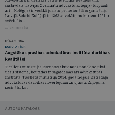
Advokatūra ir tiesiskas valsts justīcijas neatņemama
sastāvdaļa. Latvijas Zvērinātu advokātu kolēģija (turpmāk
arī – Kolēģija) ir vecākā juristu profesionālā organizācija
Latvijā. Šobrīd Kolēģijā ir 1363 advokāti, no kuriem 1251 ir
zvērināts ...
2 KOMENTĀRI
IRĒNA KUCINA
NUMURA TĒMA
Augstākas prasības advokatūras institūta darbības
kvalitātei
Tieslietu ministrijas īstenotās aktivitātes notiek ne tikai
tiesu sistēmā, bet tādas ir sagaidāmas arī advokatūras
institūtā. Tieslietu ministrija 2014. gada nogalē izstrādāja
advokatūras darbības novērtējuma ziņojumu. Ziņojumā
secināts, ka ...
AUTORU KATALOGS