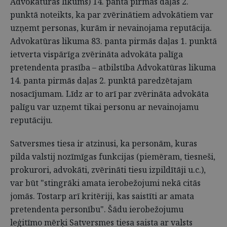
Advokatūras likums) 14. panta pirmās daļas 2.
punktā noteikts, ka par zvērinātiem advokātiem var
uzņemt personas, kurām ir nevainojama reputācija.
Advokatūras likuma 83. panta pirmās daļas 1. punktā
ietverta vispārīga zvērināta advokāta palīga
pretendenta prasība – atbilstība Advokatūras likuma
14. panta pirmās daļas 2. punktā paredzētajam
nosacījumam. Līdz ar to arī par zvērināta advokāta
palīgu var uzņemt tikai personu ar nevainojamu
reputāciju.
Satversmes tiesa ir atzinusi, ka personām, kuras
pilda valstij nozīmīgas funkcijas (piemēram, tiesneši,
prokurori, advokāti, zvērināti tiesu izpildītāji u.c.),
var būt "stingrāki amata ierobežojumi nekā citās
jomās. Tostarp arī kritēriji, kas saistīti ar amata
pretendenta personību". Šādu ierobežojumu
leģitīmo mērķi Satversmes tiesa saista ar valsts