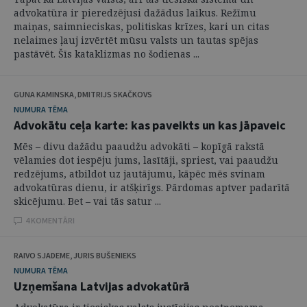
advokatūra ir pieredzējusi dažādus laikus. Režīmu
maiņas, saimnieciskas, politiskas krīzes, kari un citas
nelaimes ļauj izvērtēt mūsu valsts un tautas spējas
pastāvēt. Šīs kataklizmas no šodienas ...
GUNA KAMINSKA, DMITRIJS SKAČKOVS
NUMURA TĒMA
Advokātu ceļa karte: kas paveikts un kas jāpaveic
Mēs – divu dažādu paaudžu advokāti – kopīgā rakstā
vēlamies dot iespēju jums, lasītāji, spriest, vai paaudžu
redzējums, atbildot uz jautājumu, kāpēc mēs svinam
advokatūras dienu, ir atšķirīgs. Pārdomas aptver padarītā
skicējumu. Bet – vai tās satur ...
4 KOMENTĀRI
RAIVO SJADEME, JURIS BUŠENIEKS
NUMURA TĒMA
Uzņemšana Latvijas advokatūrā