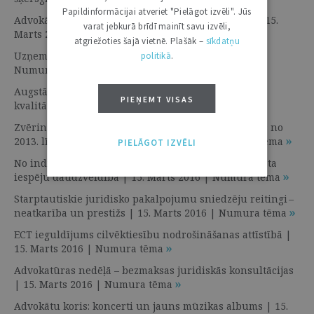
Papildinformācijai atveriet "Pielāgot izvēli". Jūs
Advokātu ceļa karte: kas paveikts un kas jāpaveic | 15.
varat jebkurā brīdī mainīt savu izvēli,
Marts 2016 | Numura tēma
atgriežoties šajā vietnē. Plašāk –
sīkdatņu
Uzņemšana Latvijas advokatūrā | 15. Marts 2016 |
politikā
.
Numura tēma
Augstākas prasības advokatūras institūta darbības
PIEŅEMT VISAS
kvalitātei | 15. Marts 2016 | Numura tēma
Zvērinātu advokātu padomes Ētikas komisijas darbs no
2013. līdz 2016. gadam | 15. Marts 2016 | Numura tēma
PIELĀGOT IZVĒLI
No individuālas prakses līdz lielam birojam: advokāta
iespēju daudzveidība | 15. Marts 2016 | Numura tēma
Starptautiskie juridisko pakalpojumu sniedzēju reitingi –
neatkarība un prestižs | 15. Marts 2016 | Numura tēma
ECT ieguldījums cilvēktiesību nodrošināšanas attīstībā |
15. Marts 2016 | Numura tēma
Advokatūras nedēļā – bezmaksas juridiskās konsultācijas
| 15. Marts 2016 | Numura tēma
Advokātu koris: koncerti un jauns mūzikas albums | 15.