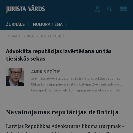
ŽURNĀLS
NUMURA TĒMA
15. MARTS 2016 • NR.11 (914)
Advokāta reputācijas izvērtēšana un tās
tiesiskās sekas
ANDRIS EĢĪTIS
zvērināts advokāts, Latvijas Zvērinātu advokātu padomes
Ētikas komisijas priekšsēdētājs, Latvijas Zvērinātu advokātu
kolēģijas Disciplinārlietu komisijas priekšsēdētāja vietnieks
Nevainojamas reputācijas definīcija
Latvijas Republikas Advokatūras likuma (turpmāk –