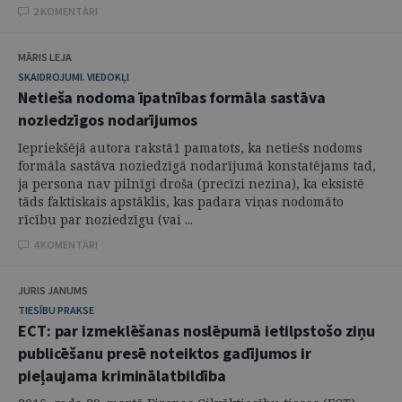
2 KOMENTĀRI
MĀRIS LEJA
SKAIDROJUMI. VIEDOKĻI
Netieša nodoma īpatnības formāla sastāva
noziedzīgos nodarījumos
Iepriekšējā autora rakstā1 pamatots, ka netiešs nodoms
formāla sastāva noziedzīgā nodarījumā konstatējams tad,
ja persona nav pilnīgi droša (precīzi nezina), ka eksistē
tāds faktiskais apstāklis, kas padara viņas nodomāto
rīcību par noziedzīgu (vai ...
4 KOMENTĀRI
JURIS JANUMS
TIESĪBU PRAKSE
ECT: par izmeklēšanas noslēpumā ietilpstošo ziņu
publicēšanu presē noteiktos gadījumos ir
pieļaujama kriminālatbildība