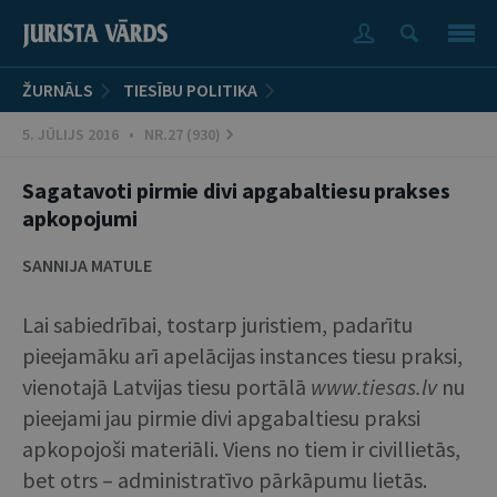
ŽURNĀLS
TIESĪBU POLITIKA
5. JŪLIJS 2016 • NR.27 (930)
Sagatavoti pirmie divi apgabaltiesu prakses
apkopojumi
SANNIJA MATULE
Lai sabiedrībai, tostarp juristiem, padarītu
pieejamāku arī apelācijas instances tiesu praksi,
vienotajā Latvijas tiesu portālā
www.tiesas.lv
nu
pieejami jau pirmie divi apgabaltiesu praksi
apkopojoši materiāli. Viens no tiem ir civillietās,
bet otrs – administratīvo pārkāpumu lietās.