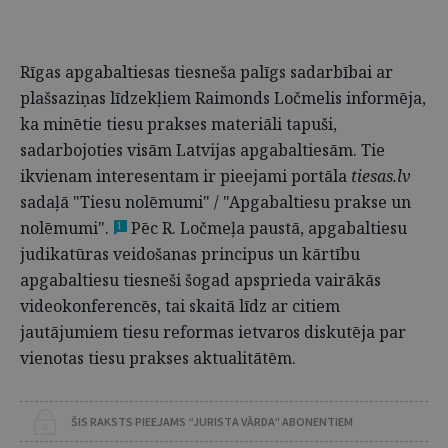
Rīgas apgabaltiesas tiesneša palīgs sadarbībai ar
plašsaziņas līdzekļiem Raimonds Ločmelis informēja,
ka minētie tiesu prakses materiāli tapuši,
sadarbojoties visām Latvijas apgabaltiesām. Tie
ikvienam interesentam ir pieejami portāla
tiesas.lv
sadaļā "Tiesu nolēmumi" / "Apgabaltiesu prakse un
nolēmumi".
Pēc R. Ločmeļa paustā, apgabaltiesu
1
judikatūras veidošanas principus un kārtību
apgabaltiesu tiesneši šogad apsprieda vairākās
videokonferencēs, tai skaitā līdz ar citiem
jautājumiem tiesu reformas ietvaros diskutēja par
vienotas tiesu prakses aktualitātēm.
ŠIS RAKSTS PIEEJAMS “JURISTA VĀRDA” ABONENTIEM