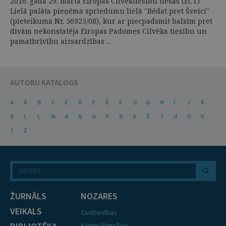
2016. gada 29. martā Eiropas Cilvēktiesību tiesas (ECT)
Lielā palāta pieņēma spriedumu lielā "Bédat pret Šveici"
(pieteikuma Nr. 56925/08), kur ar piecpadsmit balsīm pret
divām nekonstatēja Eiropas Padomes Cilvēka tiesību un
pamatbrīvību aizsardzības ...
AUTORU KATALOGS
A
Ā
B
C
Č
D
E
Ē
F
G
Ģ
H
I
J
K
Ķ
L
Ļ
M
N
Ņ
O
P
R
S
Š
T
U
Ū
V
Z
Ž
ŽURNĀLS
NOZARES
VEIKALS
Civiltiesības
Krimināltiesības