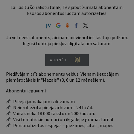
Lai lasītu šo rakstu tālāk, Tev jābūt žurnāla abonentam.
Esošos abonentus lūdzam autorizēties:
Ja vēl neesi abonents, aicinām pievienoties lasītāju pulkam.
Iegūsi tūlītēju piekļuvi digitālajam saturam!
ABONĒT
Piedāvājam trīs abonementu veidus. Vienam lietotājam
piemērotākais ir "Mazais" (3, 6 un 12 mēnešiem).
Abonentu ieguvumi:
Pieeja jaunākajam izdevumam
Neierobežota pieeja arhīvam – 24 h/7 d.
Vairāk nekā 18 000 rakstu un 2000 autoru
Visi tematiskie numuri un ikgadējie grāmatžurnāli
Personalizētās iespējas – piezīmes, citāti, mapes