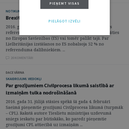
PIEŅEMT VISAS
NOTIKUMS
Brexit: pirmie iespaidi un komentāri
PIELĀGOT IZVĒLI
2016. gada 23. jūnijā Lielbritānijā notika konsultatīvs
referendums par to, vai Lielbritānijai vajadzētu izstāties
no Eiropas Savienības (ES) vai tomēr palikt tajā. Par
Lielbritānijas izstāšanos no ES nobalsoja 52 % no
referenduma dalībniekiem. ...
20 KOMENTĀRI
DACE VĀRNA
SKAIDROJUMI. VIEDOKĻI
Par grozījumiem Civilprocesa likumā saistībā ar
izmaiņām tulka nodrošināšanā
2016. gada 31. jūlijā stāsies spēkā šā gada 4. februārī
Saeimā pieņemtie grozījumi Civilprocesa likumā (turpmāk
– CPL). Rakstā autore Tieslietu ministrijas uzdevumā
sniegs ieskatu par būtiskāko, ko paredz pieņemtie
grozījumi CPL attiecībā uz izmaiņām ...