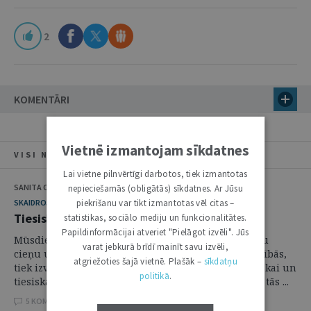
2
KOMENTĀRI
Vietnē izmantojam sīkdatnes
VISI NUMURA RAKSTI
Lai vietne pilnvērtīgi darbotos, tiek izmantotas
SANITA OSIPOVA
nepieciešamās (obligātās) sīkdatnes. Ar Jūsu
SKAIDROJUMI. VIEDOKĻI
piekrišanu var tikt izmantotas vēl citas –
Tiesiska valsts vai "tiesnešu valsts"
statistikas, sociālo mediju un funkcionalitātes.
Papildinformācijai atveriet "Pielāgot izvēli". Jūs
Mūsdienās jebkurai valstij, lai tā baudītu citu valstu
varat jebkurā brīdī mainīt savu izvēli,
cieņu un līdztiesīgi iekļautos starptautiskajās attiecībās,
atgriežoties šajā vietnē. Plašāk –
sīkdatņu
tiek izvirzīti vairāki kritēriji. Tai ir jābūt demokrātiskai un
politikā
.
tiesiskai valstij. Ja tā turklāt ir arī sociāla valsts, tad tās ...
5 KOMENTĀRI