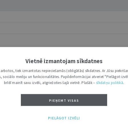
Vietnē izmantojam sīkdatnes
īdztiesīgi iekļautos starptautiskajās attiecībās, tiek izvirzīti vair
i darbotos, tiek izmantotas nepieciešamās (obligātās) sīkdatnes. Ar Jūsu piekriša
kas, sociālo mediju un funkcionalitātes. Papildinformācijai atveriet "Pielāgot izvēl
brīdī mainīt savu izvēli, atgriežoties šajā vietnē. Plašāk –
sīkdatņu politikā
.
PIEŅEMT VISAS
aiņām tulka nodrošināšanā
ā pieņemtie grozījumi Civilprocesa likumā (turpmāk – CPL). Rakst
PIELĀGOT IZVĒLI
aiņām ...