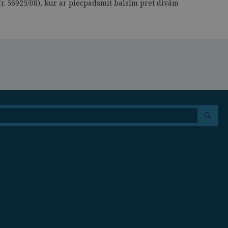
Nr. 56925/08), kur ar piecpadsmit balsīm pret divām