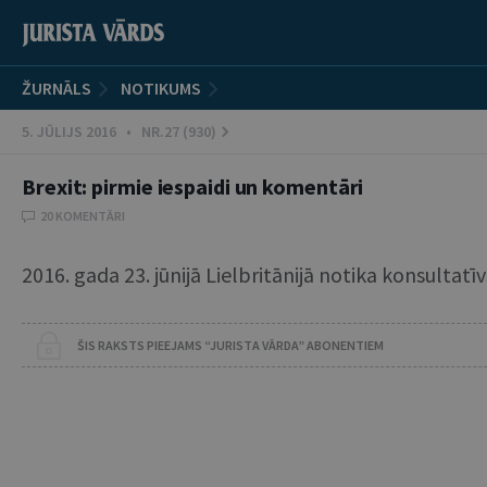
ŽURNĀLS
NOTIKUMS
5. JŪLIJS 2016 • NR.27 (930)
Brexit: pirmie iespaidi un komentāri
20 KOMENTĀRI
2016. gada 23. jūnijā Lielbritānijā notika konsultatī
ŠIS RAKSTS PIEEJAMS “JURISTA VĀRDA” ABONENTIEM