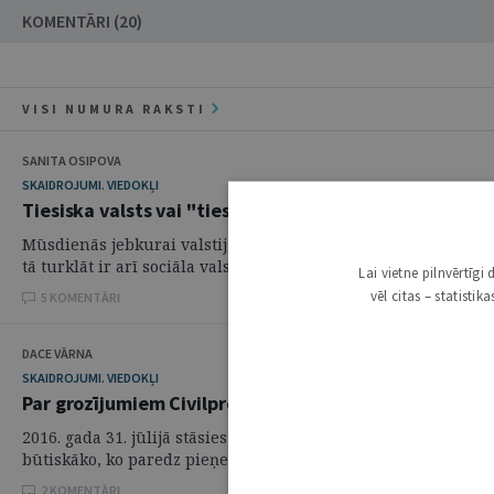
KOMENTĀRI (20)
VISI NUMURA RAKSTI
SANITA OSIPOVA
SKAIDROJUMI. VIEDOKĻI
Tiesiska valsts vai "tiesnešu valsts"
Mūsdienās jebkurai valstij, lai tā baudītu citu valstu cieņu un l
tā turklāt ir arī sociāla valsts, tad tās ...
Lai vietne pilnvērtīg
vēl citas – statisti
5 KOMENTĀRI
DACE VĀRNA
SKAIDROJUMI. VIEDOKĻI
Par grozījumiem Civilprocesa likumā saistībā ar izm
2016. gada 31. jūlijā stāsies spēkā šā gada 4. februārī Saeim
būtiskāko, ko paredz pieņemtie grozījumi CPL attiecībā uz izm
2 KOMENTĀRI