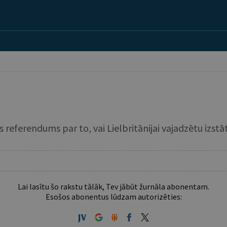
vs referendums par to, vai Lielbritānijai vajadzētu izstā
Lai lasītu šo rakstu tālāk, Tev jābūt žurnāla abonentam.
Esošos abonentus lūdzam autorizēties: