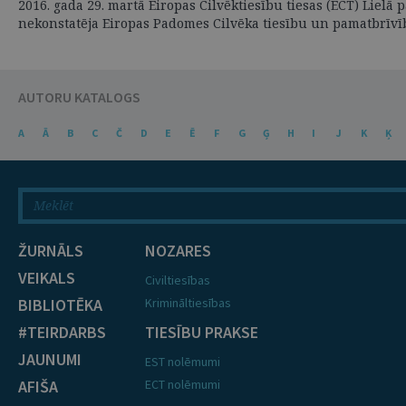
2016. gada 29. martā Eiropas Cilvēktiesību tiesas (ECT) Lielā
nekonstatēja Eiropas Padomes Cilvēka tiesību un pamatbrīvību
AUTORU KATALOGS
A
Ā
B
C
Č
D
E
Ē
F
G
Ģ
H
I
J
K
Ķ
ŽURNĀLS
NOZARES
VEIKALS
Civiltiesības
BIBLIOTĒKA
Krimināltiesības
#TEIRDARBS
TIESĪBU PRAKSE
JAUNUMI
EST nolēmumi
AFIŠA
ECT nolēmumi