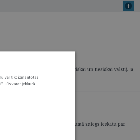
āki kritēriji. Tai ir jābūt demokrātiskai un tiesiskai valstij. Ja
nu var tikt izmantotas
i". Jūs varat jebkurā
ā autore Tieslietu ministrijas uzdevumā sniegs ieskatu par