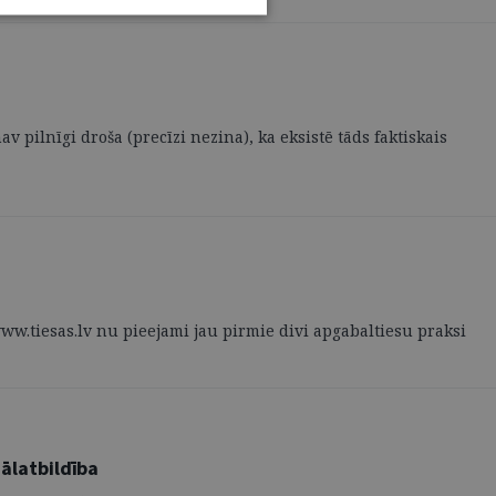
 pilnīgi droša (precīzi nezina), ka eksistē tāds faktiskais
 www.tiesas.lv nu pieejami jau pirmie divi apgabaltiesu praksi
ālatbildība