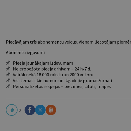
Piedāvājam trīs abonementu veidus. Vienam lietotājam piemēro
Abonentu ieguvumi:
Pieeja jaunākajam izdevumam
Neierobežota pieeja arhīvam – 24 h/7 d.
Vairāk nekā 18 000 rakstu un 2000 autoru
Visi tematiskie numuri un ikgadējie grāmatžurnāli
Personalizētās iespējas – piezīmes, citāti, mapes
0