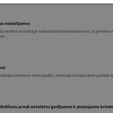
os nodarījumos
a sastāva noziedzīgā nodarījumā konstatējams tad, ja persona nav
i ...
umi
elācijas instances tiesu praksi, vienotajā Latvijas tiesu portālā
licēšanu presē noteiktos gadījumos ir pieļaujama krimin