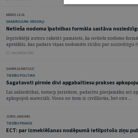
MĀRIS LEJA
SKAIDROJUMI. VIEDOKĻI
Netieša nodoma īpatnības formāla sastāva noziedzīg
Iepriekšējā autora rakstā1 pamatots, ka netiešs nodoms formāl
apstāklis, kas padara viņas nodomāto rīcību par noziedzīgu (va
4 KOMENTĀRI
SANNIJA MATULE
TIESĪBU POLITIKA
Sagatavoti pirmie divi apgabaltiesu prakses apkopoj
Lai sabiedrībai, tostarp juristiem, padarītu pieejamāku arī ap
apkopojoši materiāli. Viens no tiem ir civillietās, bet otrs ...
JURIS JANUMS
TIESĪBU PRAKSE
ECT: par izmeklēšanas noslēpumā ietilpstošo ziņu pub