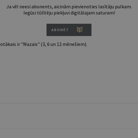
Ja vēl neesi abonents, aicinām pievienoties lasītāju pulkam.
Iegūsi tūlītēju piekļuvi digitālajam saturam!
ABONĒT
tākais ir "Mazais" (3, 6 un 12 mēnešiem).