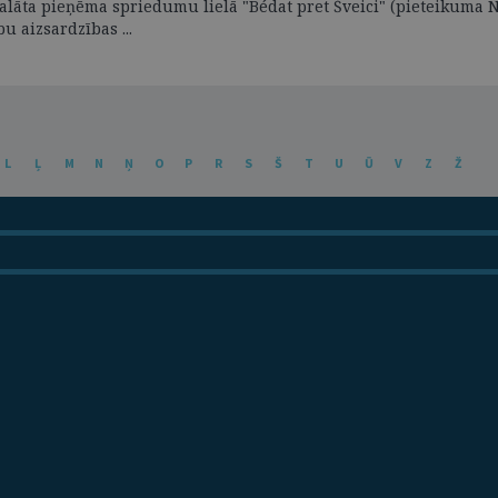
 palāta pieņēma spriedumu lielā "Bédat pret Šveici" (pieteikuma 
 aizsardzības ...
L
Ļ
M
N
Ņ
O
P
R
S
Š
T
U
Ū
V
Z
Ž