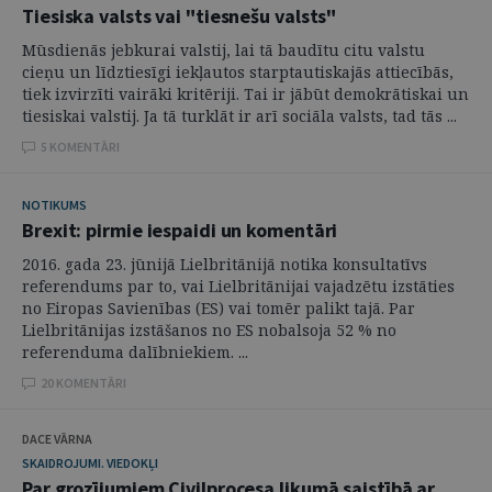
Tiesiska valsts vai "tiesnešu valsts"
Mūsdienās jebkurai valstij, lai tā baudītu citu valstu
cieņu un līdztiesīgi iekļautos starptautiskajās attiecībās,
tiek izvirzīti vairāki kritēriji. Tai ir jābūt demokrātiskai un
tiesiskai valstij. Ja tā turklāt ir arī sociāla valsts, tad tās ...
5 KOMENTĀRI
NOTIKUMS
Brexit: pirmie iespaidi un komentāri
2016. gada 23. jūnijā Lielbritānijā notika konsultatīvs
referendums par to, vai Lielbritānijai vajadzētu izstāties
no Eiropas Savienības (ES) vai tomēr palikt tajā. Par
Lielbritānijas izstāšanos no ES nobalsoja 52 % no
referenduma dalībniekiem. ...
20 KOMENTĀRI
DACE VĀRNA
SKAIDROJUMI. VIEDOKĻI
Par grozījumiem Civilprocesa likumā saistībā ar