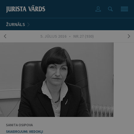
ŽURNĀLS
5. JŪLIJS 2016 • NR.27 (930)
SANITA OSIPOVA
SKAIDROJUMI. VIEDOKĻI