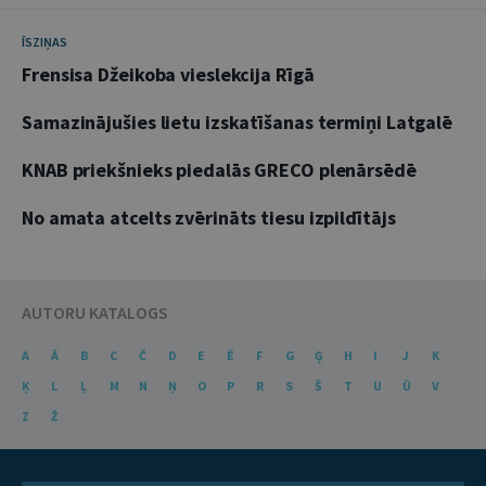
ĪSZIŅAS
Frensisa Džeikoba vieslekcija Rīgā
Samazinājušies lietu izskatīšanas termiņi Latgalē
KNAB priekšnieks piedalās GRECO plenārsēdē
No amata atcelts zvērināts tiesu izpildītājs
AUTORU KATALOGS
A
Ā
B
C
Č
D
E
Ē
F
G
Ģ
H
I
J
K
Ķ
L
Ļ
M
N
Ņ
O
P
R
S
Š
T
U
Ū
V
Z
Ž