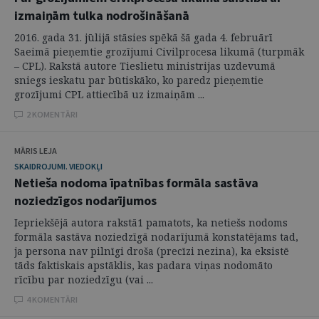
izmaiņām tulka nodrošināšanā
2016. gada 31. jūlijā stāsies spēkā šā gada 4. februārī
Saeimā pieņemtie grozījumi Civilprocesa likumā (turpmāk
– CPL). Rakstā autore Tieslietu ministrijas uzdevumā
sniegs ieskatu par būtiskāko, ko paredz pieņemtie
grozījumi CPL attiecībā uz izmaiņām ...
2 KOMENTĀRI
MĀRIS LEJA
SKAIDROJUMI. VIEDOKĻI
Netieša nodoma īpatnības formāla sastāva
noziedzīgos nodarījumos
Iepriekšējā autora rakstā1 pamatots, ka netiešs nodoms
formāla sastāva noziedzīgā nodarījumā konstatējams tad,
ja persona nav pilnīgi droša (precīzi nezina), ka eksistē
tāds faktiskais apstāklis, kas padara viņas nodomāto
rīcību par noziedzīgu (vai ...
4 KOMENTĀRI