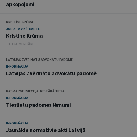
apkopojumi
KRISTĪNE KRŪMA
JURISTA VIZĪTKARTE
Kristīne Krūma
1 KOMENTĀRI
LATVIJAS ZVĒRINĀTU ADVOKĀTU PADOME
INFORMĀCIJA
Latvijas Zvērinātu advokātu padomē
RASMA ZVEJNIECE, AUGSTĀKĀ TIESA
INFORMĀCIJA
Tieslietu padomes lēmumi
INFORMĀCIJA
Jaunākie normatīvie akti Latvijā