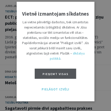
JURIS JANUMS
TIESĪBU PRAKSE
Vietnē izmantojam sīkdatnes
ECT: par izmeklēšanas noslēpumā ietilpstošo ziņu
Lai vietne pilnvērtīgi darbotos, tiek izmantotas
publicēšanu presē noteiktos gadījumos ir
nepieciešamās (obligātās) sīkdatnes. Ar Jūsu
pieļaujama kriminālatbildība
piekrišanu var tikt izmantotas vēl citas –
2016. gada 29. martā Eiropas Cilvēktiesību tiesas (ECT)
statistikas, sociālo mediju un funkcionalitātes.
Lielā palāta pieņēma spriedumu lielā "Bédat pret Šveici"
Papildinformācijai atveriet "Pielāgot izvēli". Jūs
(pieteikuma Nr. 56925/08), kur ar piecpadsmit balsīm pret
varat jebkurā brīdī mainīt savu izvēli,
divām nekonstatēja Eiropas Padomes Cilvēka tiesību un
atgriežoties šajā vietnē. Plašāk –
sīkdatņu
pamatbrīvību aizsardzības ...
politikā
.
DINA GAILĪTE
PIEŅEMT VISAS
REDAKTORA SLEJA
Melošanas spožums un posts
PIELĀGOT IZVĒLI
SANNIJA MATULE
TIESĪBU POLITIKA
Sagatavoti pirmie divi apgabaltiesu prakses