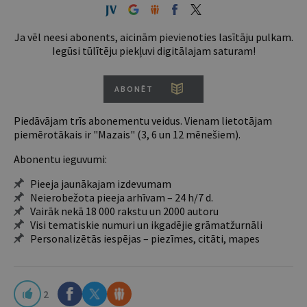
Ja vēl neesi abonents, aicinām pievienoties lasītāju pulkam.
Iegūsi tūlītēju piekļuvi digitālajam saturam!
ABONĒT
Piedāvājam trīs abonementu veidus. Vienam lietotājam
piemērotākais ir "Mazais" (3, 6 un 12 mēnešiem).
Abonentu ieguvumi:
Pieeja jaunākajam izdevumam
Neierobežota pieeja arhīvam – 24 h/7 d.
Vairāk nekā 18 000 rakstu un 2000 autoru
Visi tematiskie numuri un ikgadējie grāmatžurnāli
Personalizētās iespējas – piezīmes, citāti, mapes
2