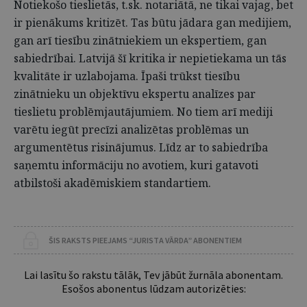
Notiekošo tieslietās, t.sk. notariātā, ne tikai vajag, bet
ir pienākums kritizēt. Tas būtu jādara gan medijiem,
gan arī tiesību zinātniekiem un ekspertiem, gan
sabiedrībai. Latvijā šī kritika ir nepietiekama un tās
kvalitāte ir uzlabojama. Īpaši trūkst tiesību
zinātnieku un objektīvu ekspertu analīzes par
tieslietu problēmjautājumiem. No tiem arī mediji
varētu iegūt precīzi analizētas problēmas un
argumentētus risinājumus. Līdz ar to sabiedrība
saņemtu informāciju no avotiem, kuri gatavoti
atbilstoši akadēmiskiem standartiem.
ŠIS RAKSTS PIEEJAMS “JURISTA VĀRDA” ABONENTIEM
Lai lasītu šo rakstu tālāk, Tev jābūt žurnāla abonentam.
Esošos abonentus lūdzam autorizēties: