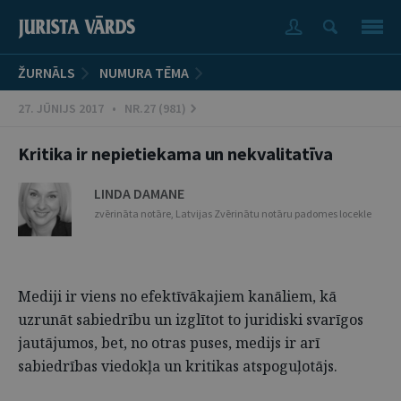
ŽURNĀLS
NUMURA TĒMA
27. JŪNIJS 2017 • NR.27 (981)
Kritika ir nepietiekama un nekvalitatīva
LINDA DAMANE
zvērināta notāre, Latvijas Zvērinātu notāru padomes locekle
Mediji ir viens no efektīvākajiem kanāliem, kā
uzrunāt sabiedrību un izglītot to juridiski svarīgos
jautājumos, bet, no otras puses, medijs ir arī
sabiedrības viedokļa un kritikas atspoguļotājs.