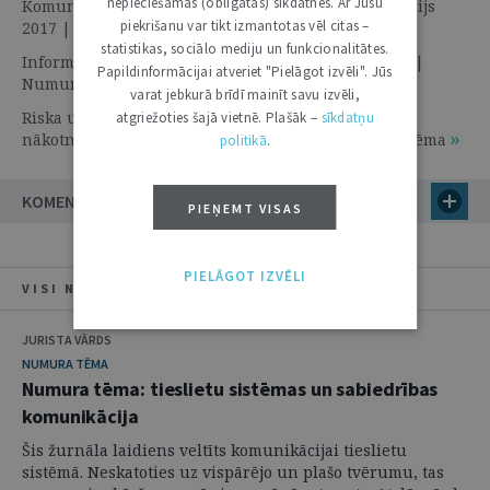
nepieciešamās (obligātās) sīkdatnes. Ar Jūsu
Komunikācija par tieslietām krievu valodā | 27. Jūnijs
piekrišanu var tikt izmantotas vēl citas –
2017 | Numura tēma
statistikas, sociālo mediju un funkcionalitātes.
Informācijas vakuums nav draugs | 27. Jūnijs 2017 |
Papildinformācijai atveriet "Pielāgot izvēli". Jūs
Numura tēma
varat jebkurā brīdī mainīt savu izvēli,
Riska un krīzes komunikācijas tiesiskā regulējuma
atgriežoties šajā vietnē. Plašāk –
sīkdatņu
nākotnes perspektīvas | 27. Jūnijs 2017 | Numura tēma
politikā
.
KOMENTĀRI
PIEŅEMT VISAS
PIELĀGOT IZVĒLI
VISI NUMURA RAKSTI
JURISTA VĀRDS
NUMURA TĒMA
Numura tēma: tieslietu sistēmas un sabiedrības
komunikācija
Šis žurnāla laidiens veltīts komunikācijai tieslietu
sistēmā. Neskatoties uz vispārējo un plašo tvērumu, tas