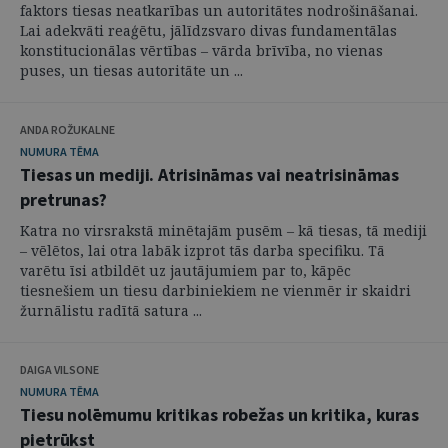
faktors tiesas neatkarības un autoritātes nodrošināšanai.
Lai adekvāti reaģētu, jālīdzsvaro divas fundamentālas
konstitucionālas vērtības – vārda brīvība, no vienas
puses, un tiesas autoritāte un ...
ANDA ROŽUKALNE
NUMURA TĒMA
Tiesas un mediji. Atrisināmas vai neatrisināmas
pretrunas?
Katra no virsrakstā minētajām pusēm – kā tiesas, tā mediji
– vēlētos, lai otra labāk izprot tās darba specifiku. Tā
varētu īsi atbildēt uz jautājumiem par to, kāpēc
tiesnešiem un tiesu darbiniekiem ne vienmēr ir skaidri
žurnālistu radītā satura ...
DAIGA VILSONE
NUMURA TĒMA
Tiesu nolēmumu kritikas robežas un kritika, kuras
pietrūkst