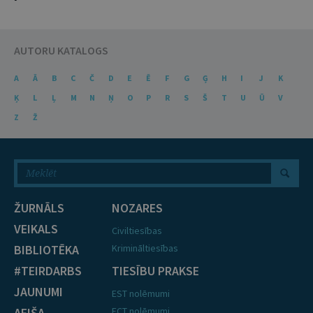
AUTORU KATALOGS
A
Ā
B
C
Č
D
E
Ē
F
G
Ģ
H
I
J
K
Ķ
L
Ļ
M
N
Ņ
O
P
R
S
Š
T
U
Ū
V
Z
Ž
ŽURNĀLS
NOZARES
VEIKALS
Civiltiesības
BIBLIOTĒKA
Krimināltiesības
#TEIRDARBS
TIESĪBU PRAKSE
JAUNUMI
EST nolēmumi
AFIŠA
ECT nolēmumi