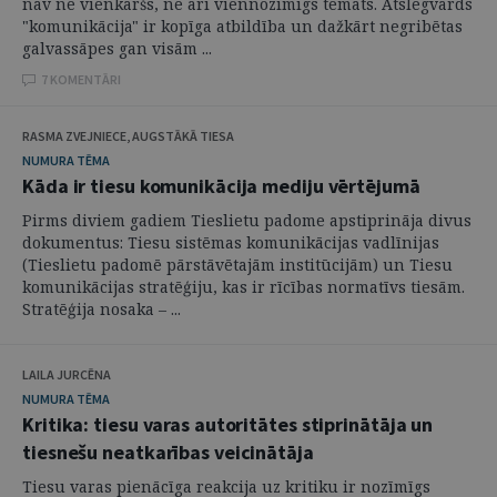
nav ne vienkāršs, ne arī viennozīmīgs temats. Atslēgvārds
"komunikācija" ir kopīga atbildība un dažkārt negribētas
galvassāpes gan visām ...
7 KOMENTĀRI
RASMA ZVEJNIECE, AUGSTĀKĀ TIESA
NUMURA TĒMA
Kāda ir tiesu komunikācija mediju vērtējumā
Pirms diviem gadiem Tieslietu padome apstiprināja divus
dokumentus: Tiesu sistēmas komunikācijas vadlīnijas
(Tieslietu padomē pārstāvētajām institūcijām) un Tiesu
komunikācijas stratēģiju, kas ir rīcības normatīvs tiesām.
Stratēģija nosaka – ...
LAILA JURCĒNA
NUMURA TĒMA
Kritika: tiesu varas autoritātes stiprinātāja un
tiesnešu neatkarības veicinātāja
Tiesu varas pienācīga reakcija uz kritiku ir nozīmīgs