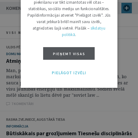
piekrišanu var tikt izmantotas vēl citas –
KOMENTĀRI (2)
statistikas, sociālo mediju un funkcionalitātes.
Papildinformācijai atveriet "Pielāgot izvēli". Jūs
varat jebkurā brīdī mainīt savu izvēli,
atgriežoties šajā vietnē. Plašāk –
sīkdatņu
VISI NUMURA RAKSTI
politikā
.
ULDIS PĒTERSONS
DOMU MANTOJUMS
PIEŅEMT VISAS
Atmiņas par padomju tiesību jaunradi
Man, padomju mucā audzētam un pa spundi ar
PIELĀGOT IZVĒLI
marksismu barotam, jaunizceptam juristam, procesā, ko
sauca par padomju tiesību jaunradi, nācās piedalīties ar
visu jaunības enerģiju un maksimālismu. Šodien svešā
mēlē skanīgi šo lietu dēvē par "soviet law ...
7 KOMENTĀRI
RASMA ZVEJNIECE, AUGSTĀKĀ TIESA
INFORMĀCIJA
Būtiskākais par grozījumiem Tiesnešu disciplinārās