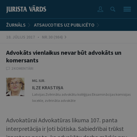
ŽURNĀLS
ATSAUCOTIES UZ PUBLICĒTO
18. JŪLIJS 2017 • NR.30 (984)
Advokāts vienlaikus nevar būt advokāts un
komersants
2 KOMENTĀRI
MG. IUR.
ILZE KRASTIŅA
Latvijas Zvērinātu advokātu kolēģijas Eksaminācijas komisijas
locekle, zvērināta advokāte
Advokatūrai Advokatūras likuma 107. panta
interpretācija ir ļoti būtiska. Sabiedrībai trūkst