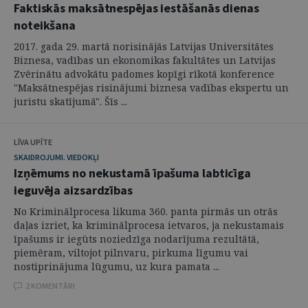
Faktiskās maksātnespējas iestāšanās dienas
noteikšana
2017. gada 29. martā norisinājās Latvijas Universitātes
Biznesa, vadības un ekonomikas fakultātes un Latvijas
Zvērinātu advokātu padomes kopīgi rīkotā konference
"Maksātnespējas risinājumi biznesa vadības ekspertu un
juristu skatījumā". Šīs ...
LĪVA UPĪTE
SKAIDROJUMI. VIEDOKĻI
Izņēmums no nekustamā īpašuma labticīga
ieguvēja aizsardzības
No Kriminālprocesa likuma 360. panta pirmās un otrās
daļas izriet, ka kriminālprocesa ietvaros, ja nekustamais
īpašums ir iegūts noziedzīga nodarījuma rezultātā,
piemēram, viltojot pilnvaru, pirkuma līgumu vai
nostiprinājuma lūgumu, uz kura pamata ...
2 KOMENTĀRI