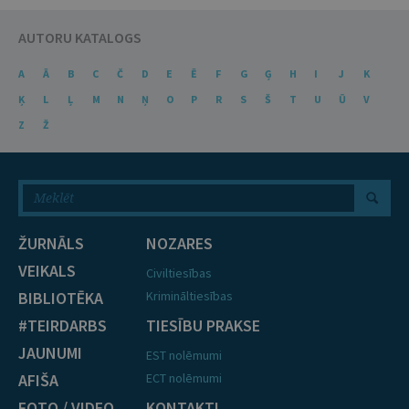
AUTORU KATALOGS
A
Ā
B
C
Č
D
E
Ē
F
G
Ģ
H
I
J
K
Ķ
L
Ļ
M
N
Ņ
O
P
R
S
Š
T
U
Ū
V
Z
Ž
ŽURNĀLS
NOZARES
VEIKALS
Civiltiesības
BIBLIOTĒKA
Krimināltiesības
#TEIRDARBS
TIESĪBU PRAKSE
JAUNUMI
EST nolēmumi
AFIŠA
ECT nolēmumi
FOTO / VIDEO
KONTAKTI