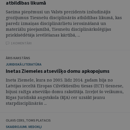
atbildības likumā
Saeima pieņēmusi un Valsts prezidents izsludinājis
grozījumus Tiesnešu disciplinārās atbildības likumā, kas
paredz izmaiņas disciplinārlietu ierosināšanā un
materiālu pieejamībā, Tiesnešu disciplinārkolēģijas
priekšsēdētāja ievēlēšanas kārtībā, ...
1 KOMENTĀRI
ĀRIS KAKSTĀNS
JURIDISKĀ LITERATŪRA
Inetas Ziemeles atsevišķo domu apkopojums
Ineta Ziemele, kura no 2005. līdz 2014. gadam bija no
Latvijas ieceltā Eiropas Cilvēktiesību tiesas (ECT) tiesnese,
bijusi ražīga atsevišķo domu rakstītāja. Izceļot šo veikumu,
Rīgas Juridiskā augstskola (RJA) cer uzsākt jaunu
starpdisciplinārās ...
OLAVS CERS, TOMS PLATACIS
SKAIDROJUMI. VIEDOKĻI