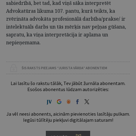
sabiedrībā, bet tad, kad viņš sāka interpretēt
Advokatūras likuma 107. pantu, kurā teikts, ka
zvērināta advokāta profesionālā darbība/prakse/ ir
intelektuāls darbs un tās mērķis nav peļņas gūšana,
sapratu, ka viņa interpretācija ir aplama un
nepieņemama.
ŠIS RAKSTS PIEEJAMS “JURISTA VĀRDA” ABONENTIEM
Lai lasītu šo rakstu tālāk, Tev jābūt žurnāla abonentam.
Esošos abonentus lūdzam autorizēties:
Ja vēl neesi abonents, aicinām pievienoties lasītāju pulkam.
Iegūsi tūlītēju piekļuvi digitālajam saturam!