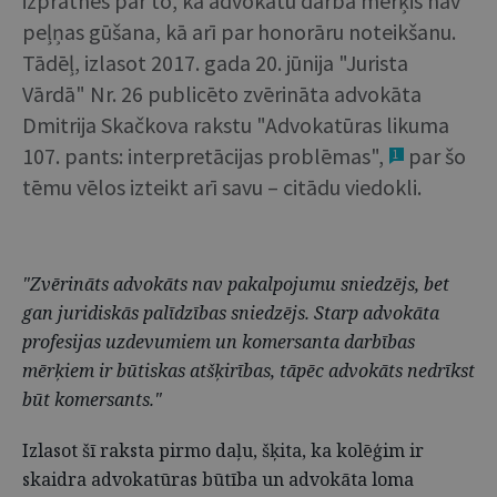
izpratnes par to, ka advokātu darba mērķis nav
peļņas gūšana, kā arī par honorāru noteikšanu.
Tādēļ, izlasot 2017. gada 20. jūnija "Jurista
Vārdā" Nr. 26 publicēto zvērināta advokāta
Dmitrija Skačkova rakstu "Advokatūras likuma
107. pants: interpretācijas problēmas",
par šo
1
tēmu vēlos izteikt arī savu – citādu viedokli.
"Zvērināts advokāts nav pakalpojumu sniedzējs, bet
gan juridiskās palīdzības sniedzējs. Starp advokāta
profesijas uzdevumiem un komersanta darbības
mērķiem ir būtiskas atšķirības, tāpēc advokāts nedrīkst
būt komersants."
Izlasot šī raksta pirmo daļu, šķita, ka kolēģim ir
skaidra advokatūras būtība un advokāta loma