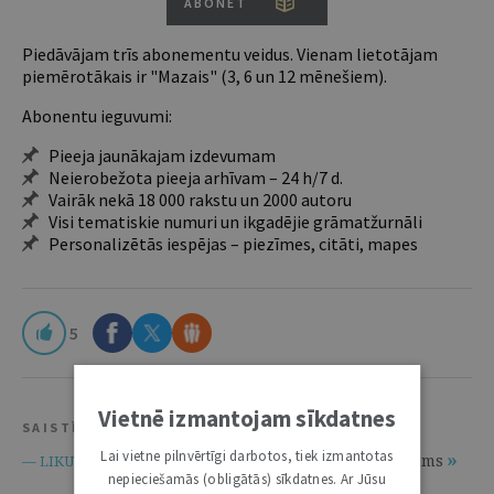
ABONĒT
Piedāvājam trīs abonementu veidus. Vienam lietotājam
piemērotākais ir "Mazais" (3, 6 un 12 mēnešiem).
Abonentu ieguvumi:
Pieeja jaunākajam izdevumam
Neierobežota pieeja arhīvam – 24 h/7 d.
Vairāk nekā 18 000 rakstu un 2000 autoru
Visi tematiskie numuri un ikgadējie grāmatžurnāli
Personalizētās iespējas – piezīmes, citāti, mapes
5
Vietnē izmantojam sīkdatnes
SAISTĪTIE RESURSI
Lai vietne pilnvērtīgi darbotos, tiek izmantotas
Latvijas Republikas Advokatūras likums
— LIKUMI.LV —
nepieciešamās (obligātās) sīkdatnes. Ar Jūsu