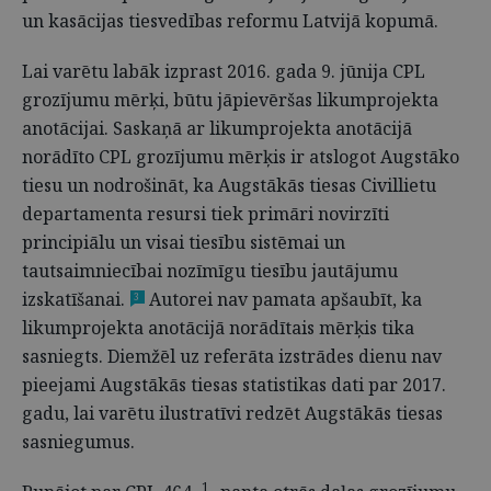
un kasācijas tiesvedības reformu Latvijā kopumā.
Lai varētu labāk izprast 2016. gada 9. jūnija CPL
grozījumu mērķi, būtu jāpievēršas likumprojekta
anotācijai. Saskaņā ar likumprojekta anotācijā
norādīto CPL grozījumu mērķis ir atslogot Augstāko
tiesu un nodrošināt, ka Augstākās tiesas Civillietu
departamenta resursi tiek primāri novirzīti
principiālu un visai tiesību sistēmai un
tautsaimniecībai nozīmīgu tiesību jautājumu
izskatīšanai.
Autorei nav pamata apšaubīt, ka
3
likumprojekta anotācijā norādītais mērķis tika
sasniegts. Diemžēl uz referāta izstrādes dienu nav
pieejami Augstākās tiesas statistikas dati par 2017.
gadu, lai varētu ilustratīvi redzēt Augstākās tiesas
sasniegumus.
1