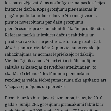
kas paredzēja vairākas nozīmīgas izmaiņas kasācijas
instances darbā. Kopš grozījumu pieņemšanas ir
pagājis pietiekams laiks, lai varētu sniegt vismaz
pirmos novērojumus par dažu grozījumu
piemērošanas praksi un identificētajām problēmām.
Referāta mērķis ir ieskicēt dažus praktiskus un
juridiska rakstura aspektus saistībā ar grozītā CPL
1
464.
panta otrās daļas 2. punkta jauno redakciju
salīdzinājumā ar normas iepriekšējo redakciju.
Vienlaicīgi tiks analizēti arī citi aktuāli jautājumi
saistībā ar kasācijas tiesvedības atteikumiem, to
skaitā arī rīcības sēdes lēmumu pieņemšana
rezolūcijas veidā. Nobeigumā īsumā tiks apskatīts arī
Vācijas regulējums un pieredze.
Pirmais, uz ko būtu jāvērš uzmanība, ir tas, ka 2016.
gada 9. jūnija CPL grozījumu pirmsākumi faktiski ir
meklējami jau 2008. gada 22. maija CPL grozījumos,