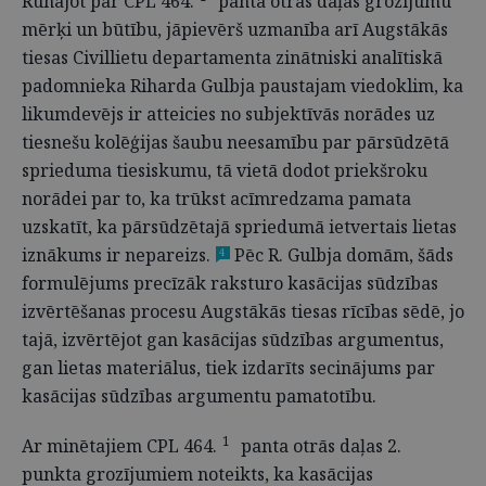
Runājot par CPL 464.
panta otrās daļas grozījumu
mērķi un būtību, jāpievērš uzmanība arī Augstākās
tiesas Civillietu departamenta zinātniski analītiskā
padomnieka Riharda Gulbja paustajam viedoklim, ka
likumdevējs ir atteicies no subjektīvās norādes uz
tiesnešu kolēģijas šaubu neesamību par pārsūdzētā
sprieduma tiesiskumu, tā vietā dodot priekšroku
norādei par to, ka trūkst acīmredzama pamata
uzskatīt, ka pārsūdzētajā spriedumā ietvertais lietas
iznākums ir nepareizs.
Pēc R. Gulbja domām, šāds
4
formulējums precīzāk raksturo kasācijas sūdzības
izvērtēšanas procesu Augstākās tiesas rīcības sēdē, jo
tajā, izvērtējot gan kasācijas sūdzības argumentus,
gan lietas materiālus, tiek izdarīts secinājums par
kasācijas sūdzības argumentu pamatotību.
1
Ar minētajiem CPL 464.
panta otrās daļas 2.
punkta grozījumiem noteikts, ka kasācijas