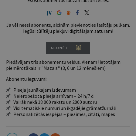
Esošos abonentus lūdzam autorizēties:
Ja vēl neesi abonents, aicinām pievienoties lasītāju pulkam.
Iegūsi tūlītēju piekļuvi digitālajam saturam!
ABONĒT
Piedāvājam trīs abonementu veidus. Vienam lietotājam
piemērotākais ir "Mazais" (3, 6 un 12 mēnešiem).
Abonentu ieguvumi:
Pieeja jaunākajam izdevumam
Neierobežota pieeja arhīvam – 24 h/7 d.
Vairāk nekā 18 000 rakstu un 2000 autoru
Visi tematiskie numuri un ikgadējie grāmatžurnāli
Personalizētās iespējas – piezīmes, citāti, mapes