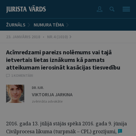
ŽURNĀLS
NUMURA TĒMA
23. JANVĀRIS 2018 • NR.4 (1010)
Acīmredzami pareizs nolēmums vai tajā
ietvertais lietas iznākums kā pamats
atteikumam ierosināt kasācijas tiesvedību
1 KOMENTĀRI
DR. IUR.
VIKTORIJA JARKINA
zvērināta advokāte
2016. gada 13. jūlijā stājās spēkā 2016. gada 9. jūnija
Civilprocesa likuma (turpmāk – CPL) grozījumi,
1