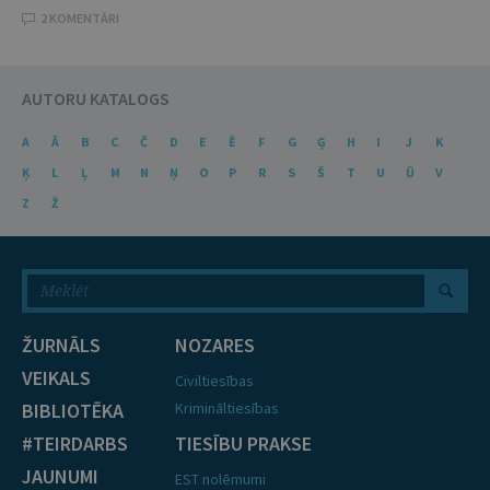
2 KOMENTĀRI
AUTORU KATALOGS
A
Ā
B
C
Č
D
E
Ē
F
G
Ģ
H
I
J
K
Ķ
L
Ļ
M
N
Ņ
O
P
R
S
Š
T
U
Ū
V
Z
Ž
ŽURNĀLS
NOZARES
VEIKALS
Civiltiesības
BIBLIOTĒKA
Krimināltiesības
#TEIRDARBS
TIESĪBU PRAKSE
JAUNUMI
EST nolēmumi