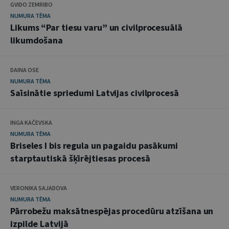
GVIDO ZEMRIBO
NUMURA TĒMA
Likums “Par tiesu varu” un civilprocesuālā
likumdošana
DAINA OSE
NUMURA TĒMA
Saīsinātie spriedumi Latvijas civilprocesā
INGA KAČEVSKA
NUMURA TĒMA
Briseles I bis regula un pagaidu pasākumi
starptautiskā šķīrējtiesas procesā
VERONIKA SAJADOVA
NUMURA TĒMA
Pārrobežu maksātnespējas procedūru atzīšana un
izpilde Latvijā