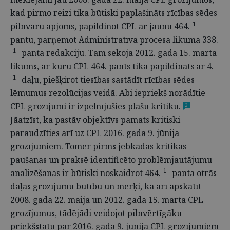
kad pirmo reizi tika būtiski paplašināts rīcības sēdes
1
pilnvaru apjoms, papildinot CPL ar jaunu 464.
pantu, pārņemot Administratīvā procesa likuma 338.
1
panta redakciju. Tam sekoja 2012. gada 15. marta
likums, ar kuru CPL 464. pants tika papildināts ar 4.
1
daļu, piešķirot tiesības sastādīt rīcības sēdes
lēmumus rezolūcijas veidā. Abi iepriekš norādītie
CPL grozījumi ir izpelnījušies plašu kritiku.
2
Jāatzīst, ka pastāv objektīvs pamats kritiski
paraudzīties arī uz CPL 2016. gada 9. jūnija
grozījumiem. Tomēr pirms jebkādas kritikas
paušanas un praksē identificēto problēmjautājumu
1
analizēšanas ir būtiski noskaidrot 464.
panta otrās
daļas grozījumu būtību un mērķi, kā arī apskatīt
2008. gada 22. maija un 2012. gada 15. marta CPL
grozījumus, tādējādi veidojot pilnvērtīgāku
priekšstatu par 2016. gada 9. jūnija CPL grozījumiem