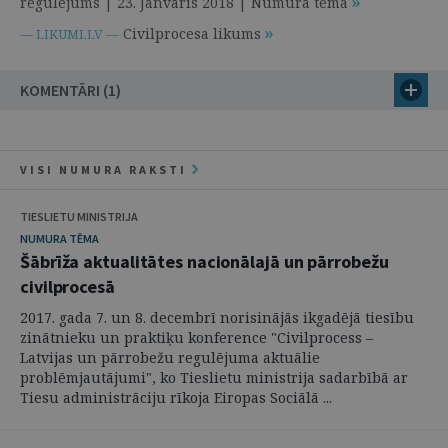
regulējums | 23. Janvāris 2018 | Numura tēma
Civilprocesa likums
— LIKUMI.LV —
KOMENTĀRI (1)
VISI NUMURA RAKSTI
TIESLIETU MINISTRIJA
NUMURA TĒMA
Šābrīža aktualitātes nacionālajā un pārrobežu
civilprocesā
2017. gada 7. un 8. decembrī norisinājās ikgadējā tiesību
zinātnieku un praktiķu konference "Civilprocess –
Latvijas un pārrobežu regulējuma aktuālie
problēmjautājumi", ko Tieslietu ministrija sadarbībā ar
Tiesu administrāciju rīkoja Eiropas Sociālā ...