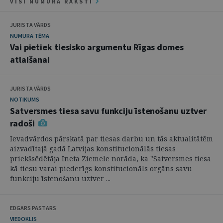
VISI NUMURA RAKSTI
JURISTA VĀRDS
NUMURA TĒMA
Vai pietiek tiesisko argumentu Rīgas domes
atlaišanai
JURISTA VĀRDS
NOTIKUMS
Satversmes tiesa savu funkciju īstenošanu uztver
radoši
Ievadvārdos pārskatā par tiesas darbu un tās aktualitātēm
aizvadītajā gadā Latvijas konstitucionālās tiesas
priekšsēdētāja Ineta Ziemele norāda, ka "Satversmes tiesa
kā tiesu varai piederīgs konstitucionāls orgāns savu
funkciju īstenošanu uztver ...
EDGARS PASTARS
VIEDOKLIS