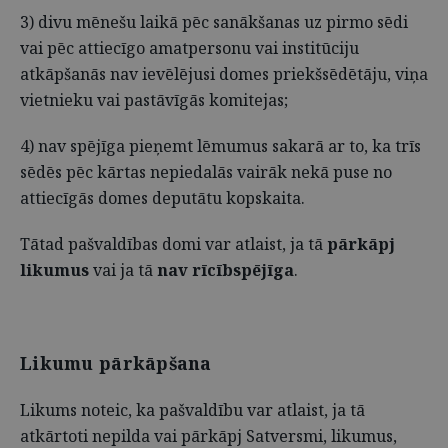
3) divu mēnešu laikā pēc sanākšanas uz pirmo sēdi
vai pēc attiecīgo amatpersonu vai institūciju
atkāpšanās nav ievēlējusi domes priekšsēdētāju, viņa
vietnieku vai pastāvīgās komitejas;
4) nav spējīga pieņemt lēmumus sakarā ar to, ka trīs
sēdēs pēc kārtas nepiedalās vairāk nekā puse no
attiecīgās domes deputātu kopskaita.
Tātad pašvaldības domi var atlaist, ja tā
pārkāpj
likumus
vai ja tā
nav rīcībspējīga
.
Likumu pārkāpšana
Likums noteic, ka pašvaldību var atlaist, ja tā
atkārtoti nepilda vai pārkāpj Satversmi, likumus,