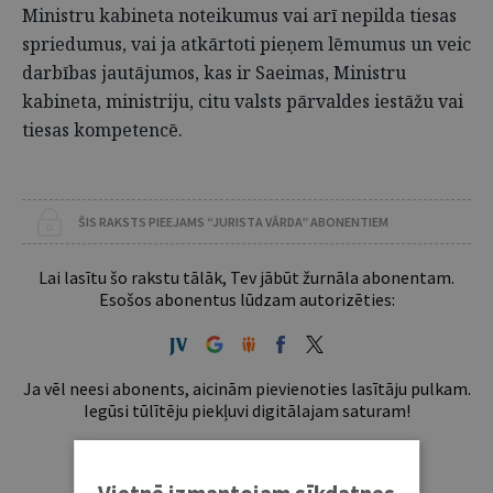
Ministru kabineta noteikumus vai arī nepilda tiesas
spriedumus, vai ja atkārtoti pieņem lēmumus un veic
darbības jautājumos, kas ir Saeimas, Ministru
kabineta, ministriju, citu valsts pārvaldes iestāžu vai
tiesas kompetencē.
ŠIS RAKSTS PIEEJAMS “JURISTA VĀRDA” ABONENTIEM
Lai lasītu šo rakstu tālāk, Tev jābūt žurnāla abonentam.
Esošos abonentus lūdzam autorizēties:
Ja vēl neesi abonents, aicinām pievienoties lasītāju pulkam.
Iegūsi tūlītēju piekļuvi digitālajam saturam!
ABONĒT