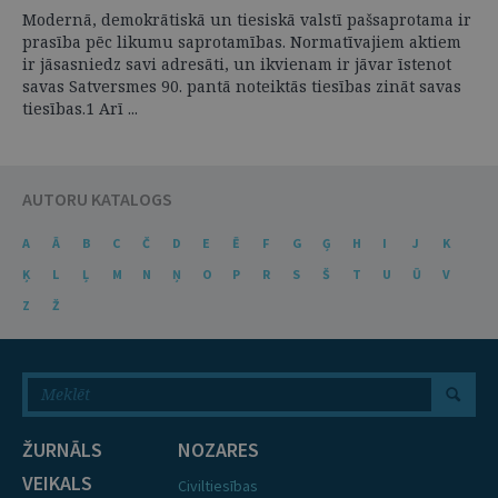
Modernā, demokrātiskā un tiesiskā valstī pašsaprotama ir
prasība pēc likumu saprotamības. Normatīvajiem aktiem
ir jāsasniedz savi adresāti, un ikvienam ir jāvar īstenot
savas Satversmes 90. pantā noteiktās tiesības zināt savas
tiesības.1 Arī ...
AUTORU KATALOGS
A
Ā
B
C
Č
D
E
Ē
F
G
Ģ
H
I
J
K
Ķ
L
Ļ
M
N
Ņ
O
P
R
S
Š
T
U
Ū
V
Z
Ž
ŽURNĀLS
NOZARES
VEIKALS
Civiltiesības