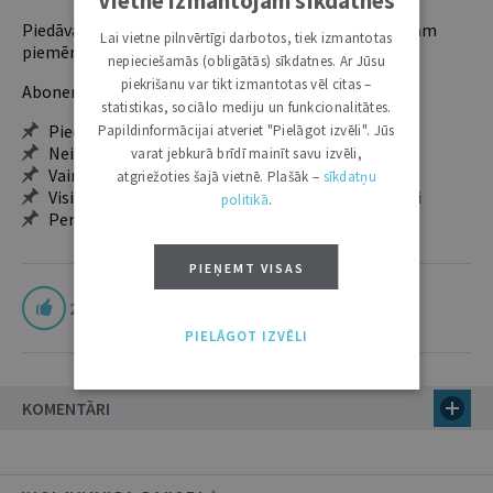
Vietnē izmantojam sīkdatnes
Piedāvājam trīs abonementu veidus. Vienam lietotājam
Lai vietne pilnvērtīgi darbotos, tiek izmantotas
piemērotākais ir "Mazais" (3, 6 un 12 mēnešiem).
nepieciešamās (obligātās) sīkdatnes. Ar Jūsu
piekrišanu var tikt izmantotas vēl citas –
Abonentu ieguvumi:
statistikas, sociālo mediju un funkcionalitātes.
Pieeja jaunākajam izdevumam
Papildinformācijai atveriet "Pielāgot izvēli". Jūs
Neierobežota pieeja arhīvam – 24 h/7 d.
varat jebkurā brīdī mainīt savu izvēli,
Vairāk nekā 18 000 rakstu un 2000 autoru
atgriežoties šajā vietnē. Plašāk –
sīkdatņu
Visi tematiskie numuri un ikgadējie grāmatžurnāli
politikā
.
Personalizētās iespējas – piezīmes, citāti, mapes
PIEŅEMT VISAS
22
PIELĀGOT IZVĒLI
KOMENTĀRI