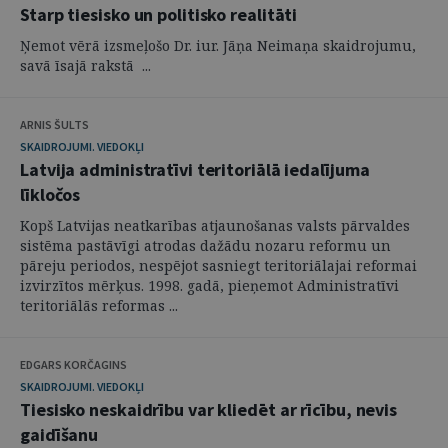
Starp tiesisko un politisko realitāti
Ņemot vērā izsmeļošo Dr. iur. Jāņa Neimaņa skaidrojumu,
savā īsajā rakstā ...
ARNIS ŠULTS
SKAIDROJUMI. VIEDOKĻI
Latvija administratīvi teritoriālā iedalījuma
līkločos
Kopš Latvijas neatkarības atjaunošanas valsts pārvaldes
sistēma pastāvīgi atrodas dažādu nozaru reformu un
pāreju periodos, nespējot sasniegt teritoriālajai reformai
izvirzītos mērķus. 1998. gadā, pieņemot Administratīvi
teritoriālās reformas ...
EDGARS KORČAGINS
SKAIDROJUMI. VIEDOKĻI
Tiesisko neskaidrību var kliedēt ar rīcību, nevis
gaidīšanu