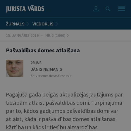
ŽURNĀLS
VIEDOKLIS
15. JANVĀRIS 2019 • NR.2 (1060)
Pašvaldības domes atlaišana
DR. IUR.
JĀNIS NEIMANIS
Satversmes tiesas tiesnesis
Pagājušā gada beigās aktualizējās jautājums par
tiesībām atlaist pašvaldības domi. Turpinājumā
par to, kādos gadījumos pašvaldības domi var
atlaist, kāda ir pašvaldības domes atlaišanas
kārtība un kāds ir tiesību aizsardzības