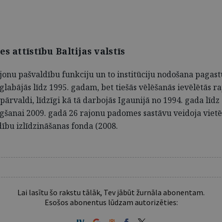
s attīstību Baltijas valstīs
jonu pašvaldību funkciju un to institūciju nodošana pagas
labājās līdz 1995. gadam, bet tiešās vēlēšanās ievēlētās 
 pārvaldi, līdzīgi kā tā darbojās Igaunijā no 1994. gada lī
eigšanai 2009. gadā 26 rajonu padomes sastāvu veidoja vie
ību izlīdzināšanas fonda (2008.
Lai lasītu šo rakstu tālāk, Tev jābūt žurnāla abonentam.
Esošos abonentus lūdzam autorizēties: