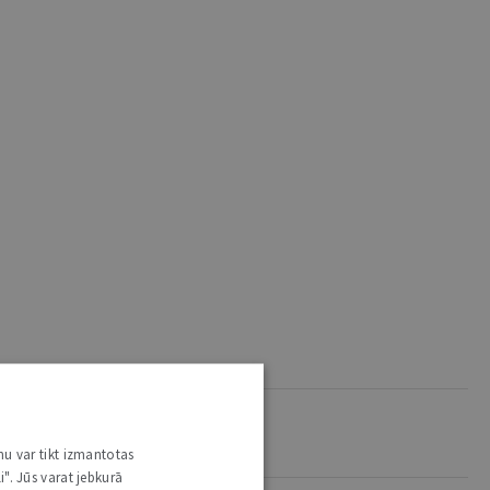
nu var tikt izmantotas
i". Jūs varat jebkurā