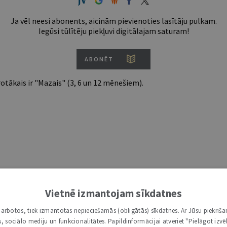
Ja vēl neesi abonents, aicinām pievienoties lasītāju pulkam.
Iegūsi tūlītēju piekļuvi digitālajam saturam!
ABONĒT
tākais ir "Mazais" (3, 6 un 12 mēnešiem).
Vietnē izmantojam sīkdatnes
i darbotos, tiek izmantotas nepieciešamās (obligātās) sīkdatnes. Ar Jūsu piekriša
kas, sociālo mediju un funkcionalitātes. Papildinformācijai atveriet "Pielāgot izvēl