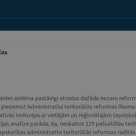
čos
aldes sistēma pastāvīgi atrodas dažādu nozaru reform
, pieņemot Administratīvi teritoriālās reformas likumu, 
atīvās teritorijas ar vietējām un reģionālajām (apriņķ
as analīze parāda, ka, neskaitot 119 pašvaldību teritor
apskatītas administratīvi teritoriālās reformas radītās s