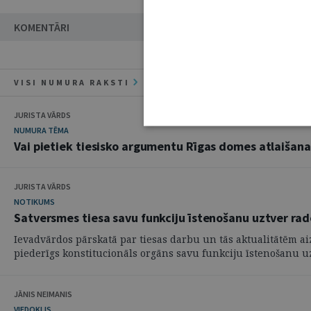
KOMENTĀRI
VISI NUMURA RAKSTI
JURISTA VĀRDS
NUMURA TĒMA
Vai pietiek tiesisko argumentu Rīgas domes atlaišana
JURISTA VĀRDS
NOTIKUMS
Satversmes tiesa savu funkciju īstenošanu uztver rad
Ievadvārdos pārskatā par tiesas darbu un tās aktualitātēm aiz
piederīgs konstitucionāls orgāns savu funkciju īstenošanu uzt
JĀNIS NEIMANIS
VIEDOKLIS