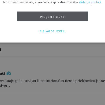
brīdī mainīt savu izvēli, atgriežoties šajā vietnē. Plašāk –
sīkdatņu politikā
.
PIEŅEMT VISAS
PIELĀGOT IZVĒLI
i
oši
vadītajā gadā Latvijas konstitucionālās tiesas priekšsēdētāja In
ver ...