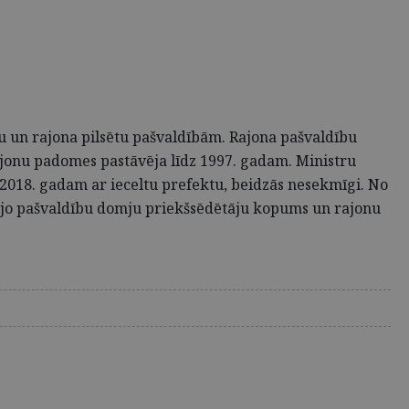
tu un rajona pilsētu pašvaldībām. Rajona pašvaldību
rajonu padomes pastāvēja līdz 1997. gadam. Ministru
dz 2018. gadam ar ieceltu prefektu, beidzās nesekmīgi. No
tējo pašvaldību domju priekšsēdētāju kopums un rajonu