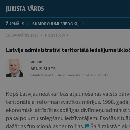
ŽURNĀLS
SKAIDROJUMI. VIEDOKĻI
15. JANVĀRIS 2019 • NR.2 (1060)
Latvija administratīvi teritoriālā iedalījuma līklo
MG. IUR.
ARNIS ŠULTS
VARAM Pašvaldību departamenta direktora vietnieks
Kopš Latvijas neatkarības atjaunošanas valsts pārv
teritoriālajai reformai izvirzītos mērķus. 1998. gadā
ekonomiski attīstīties spējīgas divlīmeņu administr
pakalpojumu sniegšanu iedzīvotājiem. Esošās situācij
dažādas funkcionālas teritorijas.
Šajā rakstā tiek 
1