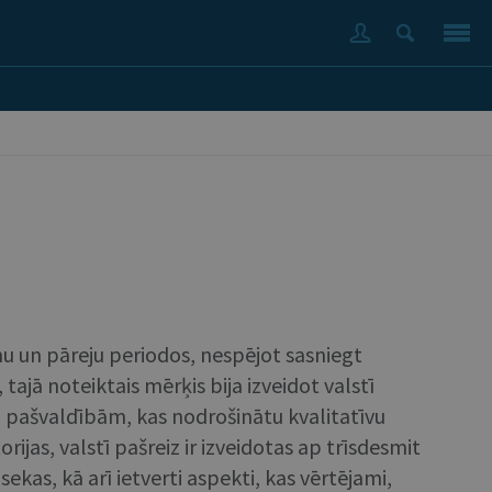
u un pāreju periodos, nespējot sasniegt
tajā noteiktais mērķis bija izveidot valstī
u) pašvaldībām, kas nodrošinātu kvalitatīvu
ijas, valstī pašreiz ir izveidotas ap trīsdesmit
ekas, kā arī ietverti aspekti, kas vērtējami,