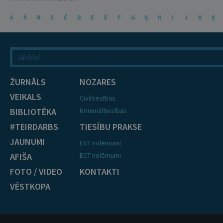
A
Ā
B
C
Č
D
E
Ē
F
G
Ģ
H
I
J
K
Ķ
ŽURNĀLS
NOZARES
VEIKALS
Civiltiesības
BIBLIOTĒKA
Krimināltiesības
#TEIRDARBS
TIESĪBU PRAKSE
JAUNUMI
EST nolēmumi
AFIŠA
ECT nolēmumi
FOTO / VIDEO
KONTAKTI
VĒSTKOPA