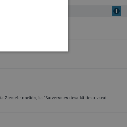
eta Ziemele norāda, ka "Satversmes tiesa kā tiesu varai