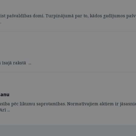
aist pašvaldības domi. Turpinājumā par to, kādos gadījumos pašv
.
sajā rakstā ...
šanu
sība pēc likumu saprotamības. Normatīvajiem aktiem ir jāsasnied
rī ...