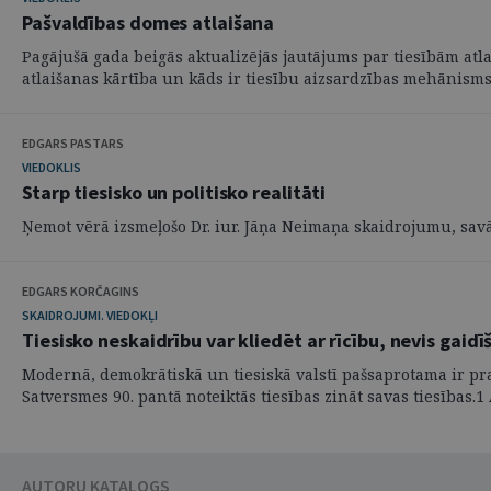
Pašvaldības domes atlaišana
Pagājušā gada beigās aktualizējās jautājums par tiesībām atl
atlaišanas kārtība un kāds ir tiesību aizsardzības mehānisms
EDGARS PASTARS
VIEDOKLIS
Starp tiesisko un politisko realitāti
Ņemot vērā izsmeļošo Dr. iur. Jāņa Neimaņa skaidrojumu, savā ī
EDGARS KORČAGINS
SKAIDROJUMI. VIEDOKĻI
Tiesisko neskaidrību var kliedēt ar rīcību, nevis gaidī
Modernā, demokrātiskā un tiesiskā valstī pašsaprotama ir pra
Satversmes 90. pantā noteiktās tiesības zināt savas tiesības.1 A
AUTORU KATALOGS