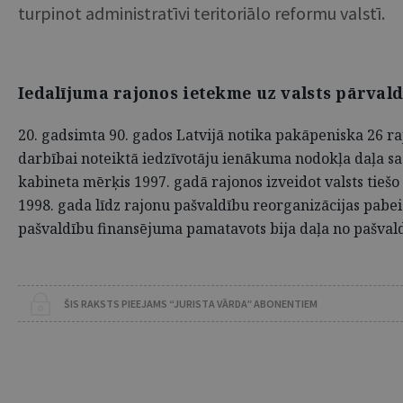
turpinot administratīvi teritoriālo reformu valstī.
Iedalījuma rajonos ietekme uz valsts pārvalde
20. gadsimta 90. gados Latvijā notika pakāpeniska 26 ra
darbībai noteiktā iedzīvotāju ienākuma nodokļa daļa sag
kabineta mērķis 1997. gadā rajonos izveidot valsts tiešo
1998. gada līdz rajonu pašvaldību reorganizācijas pab
pašvaldību finansējuma pamatavots bija daļa no pašvald
ŠIS RAKSTS PIEEJAMS “JURISTA VĀRDA” ABONENTIEM