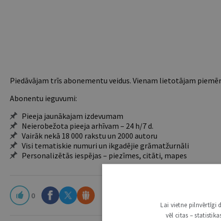
Piedāvājam trīs abonementu veidus. Vienam lietotājam piemēro
Abonentu ieguvumi:
Pieeja jaunākajam izdevumam
Neierobežota pieeja arhīvam – 24 h/7 d.
Vairāk nekā 18 000 rakstu un 2000 autoru
Visi tematiskie numuri un ikgadējie grāmatžurnāli
Personalizētās iespējas – piezīmes, citāti, mapes
0
Lai vietne pilnvērtīg
vēl citas – statisti