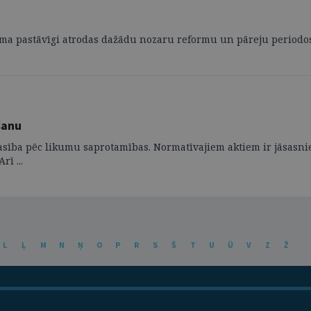
ēma pastāvīgi atrodas dažādu nozaru reformu un pāreju periodos, 
šanu
sība pēc likumu saprotamības. Normatīvajiem aktiem ir jāsasnied
rī ...
L
Ļ
M
N
Ņ
O
P
R
S
Š
T
U
Ū
V
Z
Ž