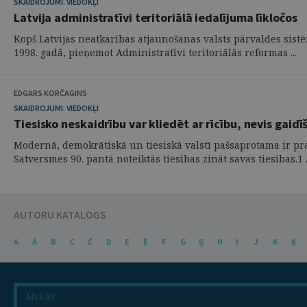
SKAIDROJUMI. VIEDOKĻI
Latvija administratīvi teritoriālā iedalījuma līkločos
Kopš Latvijas neatkarības atjaunošanas valsts pārvaldes sist
1998. gadā, pieņemot Administratīvi teritoriālās reformas ...
EDGARS KORČAGINS
SKAIDROJUMI. VIEDOKĻI
Tiesisko neskaidrību var kliedēt ar rīcību, nevis gaidī
Modernā, demokrātiskā un tiesiskā valstī pašsaprotama ir pra
Satversmes 90. pantā noteiktās tiesības zināt savas tiesības.1 A
AUTORU KATALOGS
A
Ā
B
C
Č
D
E
Ē
F
G
Ģ
H
I
J
K
Ķ