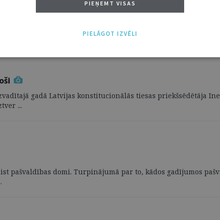
PIEŅEMT VISAS
i
PIELĀGOT IZVĒLI
oši
vadītajā gadā Latvijas konstitucionālās tiesas priekšsēdētāja In
ver ...
aist pašvaldības domi. Turpinājumā par to, kādos gadījumos pašv
.