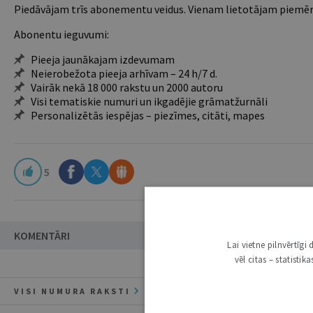
Piedāvājam trīs abonementu veidus. Vienam lietotājam piemēro
Abonentu ieguvumi:
Pieeja jaunākajam izdevumam
Neierobežota pieeja arhīvam – 24 h/7 d.
Vairāk nekā 18 000 rakstu un 2000 autoru
Visi tematiskie numuri un ikgadējie grāmatžurnāli
Personalizētās iespējas – piezīmes, citāti, mapes
5
KOMENTĀRI
Lai vietne pilnvērtīg
vēl citas – statisti
VISI NUMURA RAKSTI