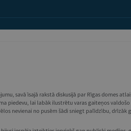
umu, savā īsajā rakstā diskusijā par Rīgas domes atlai
ma piedevu, lai labāk ilustrētu varas gaiteņos valdoš
vēlos nevienai no pusēm šādi sniegt palīdzību, drīzā
ijusi iespēja izteikties iepriekš gan publiski medijos