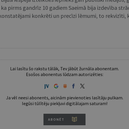
n, ka pirms gandrīz 10 gadiem Saeimā bija izdevība st
ja konstatējami konkrēti un precīzi lēmumi, to rekvizīti
Lai lasītu šo rakstu tālāk, Tev jābūt žurnāla abonentam.
Esošos abonentus lūdzam autorizēties:
Ja vēl neesi abonents, aicinām pievienoties lasītāju pulkam.
Iegūsi tūlītēju piekļuvi digitālajam saturam!
ABONĒT