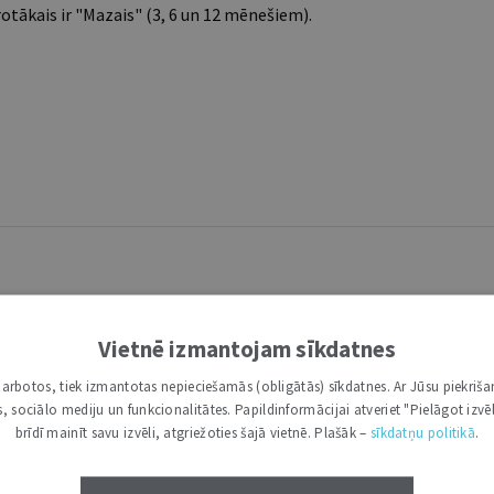
tākais ir "Mazais" (3, 6 un 12 mēnešiem).
Vietnē izmantojam sīkdatnes
i darbotos, tiek izmantotas nepieciešamās (obligātās) sīkdatnes. Ar Jūsu piekriša
kas, sociālo mediju un funkcionalitātes. Papildinformācijai atveriet "Pielāgot izvēl
brīdī mainīt savu izvēli, atgriežoties šajā vietnē. Plašāk –
sīkdatņu politikā
.