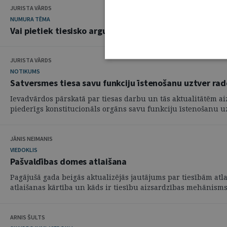
JURISTA VĀRDS
NUMURA TĒMA
Vai pietiek tiesisko argumentu Rīgas domes atlaišana
JURISTA VĀRDS
NOTIKUMS
Satversmes tiesa savu funkciju īstenošanu uztver rad
Ievadvārdos pārskatā par tiesas darbu un tās aktualitātēm aiz
piederīgs konstitucionāls orgāns savu funkciju īstenošanu uzt
JĀNIS NEIMANIS
VIEDOKLIS
Pašvaldības domes atlaišana
Pagājušā gada beigās aktualizējās jautājums par tiesībām atl
atlaišanas kārtība un kāds ir tiesību aizsardzības mehānisms
ARNIS ŠULTS