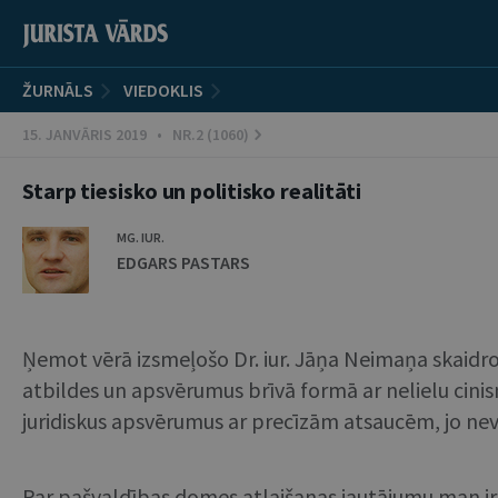
ŽURNĀLS
VIEDOKLIS
15. JANVĀRIS 2019 • NR.2 (1060)
Starp tiesisko un politisko realitāti
MG. IUR.
EDGARS PASTARS
Ņemot vērā izsmeļošo Dr. iur. Jāņa Neimaņa skaidroj
atbildes un apsvērumus brīvā formā ar nelielu cinis
juridiskus apsvērumus ar precīzām atsaucēm, jo ne
Par pašvaldības domes atlaišanas jautājumu man ir b