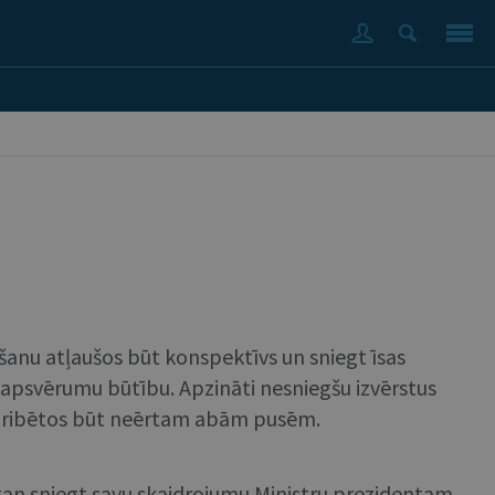
šanu atļaušos būt konspektīvs un sniegt īsas
o apsvērumu būtību. Apzināti nesniegšu izvērstus
k gribētos būt neērtam abām pusēm.
, gan sniegt savu skaidrojumu Ministru prezidentam,