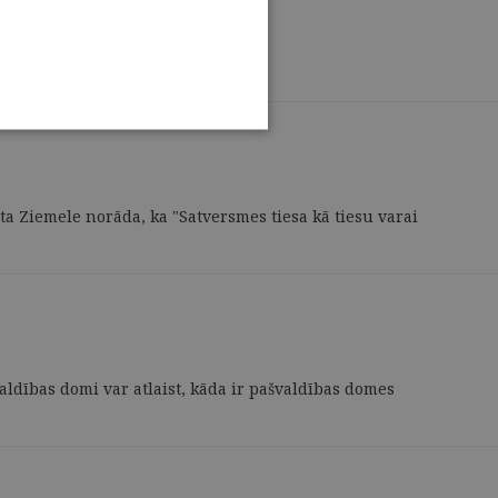
eta Ziemele norāda, ka "Satversmes tiesa kā tiesu varai
aldības domi var atlaist, kāda ir pašvaldības domes