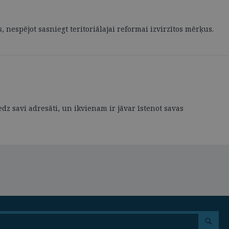
nespējot sasniegt teritoriālajai reformai izvirzītos mērķus.
z savi adresāti, un ikvienam ir jāvar īstenot savas