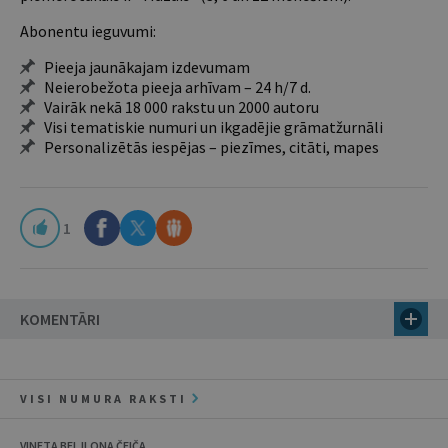
Abonentu ieguvumi:
Pieeja jaunākajam izdevumam
Neierobežota pieeja arhīvam – 24 h/7 d.
Vairāk nekā 18 000 rakstu un 2000 autoru
Visi tematiskie numuri un ikgadējie grāmatžurnāli
Personalizētās iespējas – piezīmes, citāti, mapes
1
KOMENTĀRI
VISI NUMURA RAKSTI
VINETA BEI, ILONA ČEIČA