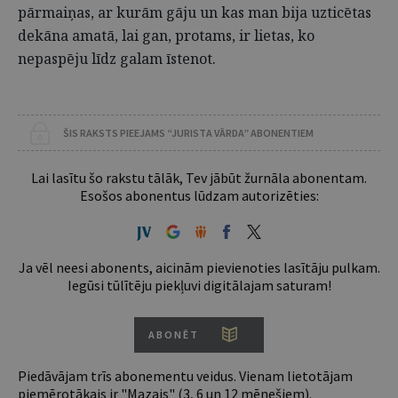
pārmaiņas, ar kurām gāju un kas man bija uzticētas
dekāna amatā, lai gan, protams, ir lietas, ko
nepaspēju līdz galam īstenot.
ŠIS RAKSTS PIEEJAMS “JURISTA VĀRDA” ABONENTIEM
Lai lasītu šo rakstu tālāk, Tev jābūt žurnāla abonentam.
Esošos abonentus lūdzam autorizēties:
Ja vēl neesi abonents, aicinām pievienoties lasītāju pulkam.
Iegūsi tūlītēju piekļuvi digitālajam saturam!
ABONĒT
Piedāvājam trīs abonementu veidus. Vienam lietotājam
piemērotākais ir "Mazais" (3, 6 un 12 mēnešiem).