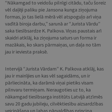
“Nākamgad to veidošu pilnīgi citādu, taču šoreiz
vēl daļēji paliku pie Jansona kunga ziņojuma
formas, jo tas lielā mērā vēl atspoguļo arī viņa
vadītā biroja darbu,” sarunā ar “Jurista Vārdu”
saka tiesībsardze K. Palkova. Viņas paustais arī
skaidri atklāj, ka ziņojuma saturs un forma ir
mazākais, ko skars pārmaiņas, un daļa no tām
jau ir ieviesta praksē.
Intervijā “Jurista Vārdam” K. Palkova atklāj, kas
jau ir mainījies un kas vēl sagaidāms, un ir
pārliecināta, ka darāmā viņai pietiks visam
pilnvaru termiņam. Neraugoties uz to, ka
nākamgad tiesībsarga institūts Latvijā atzīmēs
savu 20 gadu jubileju, cilvēktiesību aizsardzības
veicināšana un labas pārvaldības principa