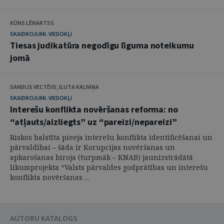
KŪNS LĒNARTSS
SKAIDROJUMI. VIEDOKĻI
Tiesas judikatūra negodīgu līguma noteikumu
jomā
SANDIJS VECTĒVS, ILUTA KALNIŅA
SKAIDROJUMI. VIEDOKĻI
Interešu konflikta novēršanas reforma: no
“atļauts/aizliegts” uz “pareizi/nepareizi”
Riskos balstīta pieeja interešu konflikta identificēšanai un
pārvaldībai – šāda ir Korupcijas novēršanas un
apkarošanas biroja (turpmāk – KNAB) jaunizstrādātā
likumprojekta “Valsts pārvaldes godprātības un interešu
konflikta novēršanas ...
AUTORU KATALOGS