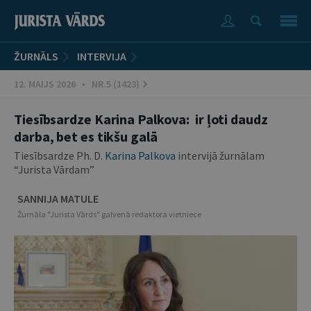
ŽURNĀLS
INTERVIJA
12. MAIJS 2026 • NR.5 (1423)
Tiesībsardze Karina Palkova: ir ļoti daudz
darba, bet es tikšu galā
Tiesībsardze Ph. D.
Karina Palkova
intervijā žurnālam
“Jurista Vārdam”
SANNIJA MATULE
Žurnāla "Jurista Vārds" galvenā redaktora vietniece