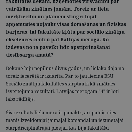
fakultātes dekāni, uzņemoties virsvadību pār
vairākām zinātnes jomām. Toreiz ar lielu
mērķtiecību un plāniem stingri bijāt
apņēmusies nojaukt visas domāšanas un fiziskās
barjeras, lai fakultāte kļūtu par sociālo zinātņu
ekselences centru pat Baltijas mērogā. Ko
izdevās no tā paveikt līdz apstiprināšanai
tiesībsarga amatā?
Dekāne biju nepilnus divus gadus, un lielākā daļa no
toreiz iecerētā ir izdarīta. Par to jau liecina RSU
Sociālo zinātņu fakultātes starptautiskā zinātnes
izvērtējuma rezultāti. Latvijas mērogam “4” ir ļoti
labs rādītājs.
Šis rezultāts lielā mērā ir panākts, arī pateicoties
manis izveidotajai jaunajai komandai un iezīmētajai
starpdisciplinārajai pieejai, kas bija fakultāšu