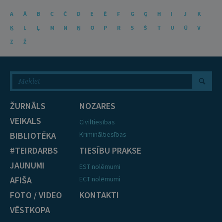
A
Ā
B
C
Č
D
E
Ē
F
G
Ģ
H
I
J
K
Ķ
L
Ļ
M
N
Ņ
O
P
R
S
Š
T
U
Ū
V
Z
Ž
ŽURNĀLS
NOZARES
VEIKALS
Civiltiesības
BIBLIOTĒKA
Krimināltiesības
#TEIRDARBS
TIESĪBU PRAKSE
JAUNUMI
EST nolēmumi
AFIŠA
ECT nolēmumi
FOTO / VIDEO
KONTAKTI
VĒSTKOPA