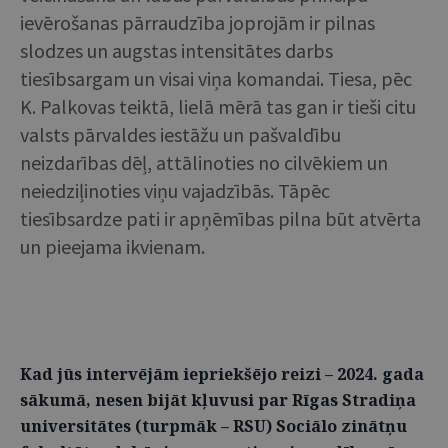
ievērošanas pārraudzība joprojām ir pilnas
slodzes un augstas intensitātes darbs
tiesībsargam un visai viņa komandai. Tiesa, pēc
K. Palkovas teiktā, lielā mērā tas gan ir tieši citu
valsts pārvaldes iestāžu un pašvaldību
neizdarības dēļ, attālinoties no cilvēkiem un
neiedziļinoties viņu vajadzībās. Tāpēc
tiesībsardze pati ir apņēmības pilna būt atvērta
un pieejama ikvienam.
Kad jūs intervējām iepriekšējo reizi – 2024. gada
sākumā, nesen bijāt kļuvusi par Rīgas Stradiņa
universitātes (turpmāk – RSU) Sociālo zinātņu