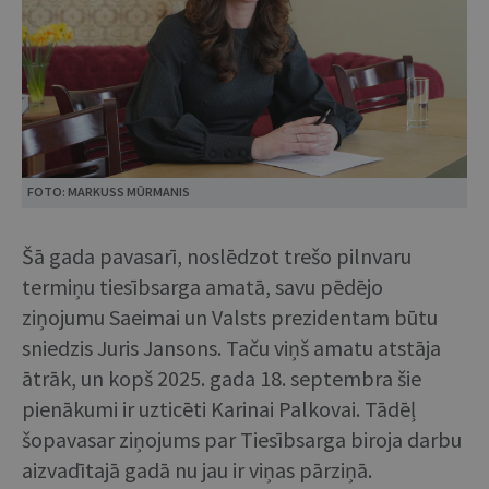
FOTO: MARKUSS MŪRMANIS
Šā gada pavasarī, noslēdzot trešo pilnvaru
termiņu tiesībsarga amatā, savu pēdējo
ziņojumu Saeimai un Valsts prezidentam būtu
sniedzis Juris Jansons. Taču viņš amatu atstāja
ātrāk, un kopš 2025. gada 18. septembra šie
pienākumi ir uzticēti Karinai Palkovai. Tādēļ
šopavasar ziņojums par Tiesībsarga biroja darbu
aizvadītajā gadā nu jau ir viņas pārziņā.