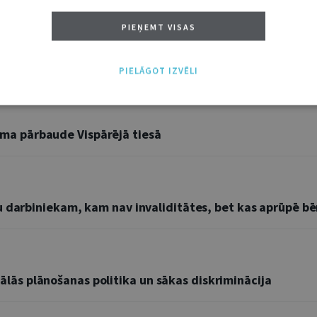
PIEŅEMT VISAS
oru pilsonības shēmu
PIELĀGOT IZVĒLI
skuma pārbaude Vispārējā tiesā
 darbiniekam, kam nav invaliditātes, bet kas aprūpē bēr
riālās plānošanas politika un sākas diskriminācija