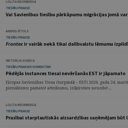
LOLITA KRONBERGA
TIESĪBU PRAKSE
Vai Savienības tiesību pārkāpumu migrācijas jomā va
ANDRIS VĪTOLS
TIESĪBU PRAKSE
Frontex
ir vairāk nekā tikai dalībvalstu lēmumu izpild
VIKTORIJA SOŅECA
TIESĪBU PRAKSES KOMENTĀRI
Pēdējās instances tiesai nevēršanās EST ir jāpamato
Eiropas Savienības Tiesa (turpmāk – EST) 2026. gada 24. mart
pienākumu pamatot atteikumu, izšķiroties neuzdot ...
LOLITA KRONBERGA
TIESĪBU PRAKSE
Prasībai starptautiskās aizsardzības saņēmējam būt lo