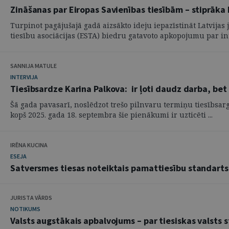
Zināšanas par Eiropas Savienības tiesībām – stiprāka 
Turpinot pagājušajā gadā aizsākto ideju iepazīstināt Latvija
tiesību asociācijas (ESTA) biedru gatavoto apkopojumu par int
SANNIJA MATULE
INTERVIJA
Tiesībsardze Karina Palkova: ir ļoti daudz darba, bet 
Šā gada pavasarī, noslēdzot trešo pilnvaru termiņu tiesībsar
kopš 2025. gada 18. septembra šie pienākumi ir uzticēti ...
IRĒNA KUCINA
ESEJA
Satversmes tiesas noteiktais pamattiesību standarts
JURISTA VĀRDS
NOTIKUMS
Valsts augstākais apbalvojums – par tiesiskas valsts 