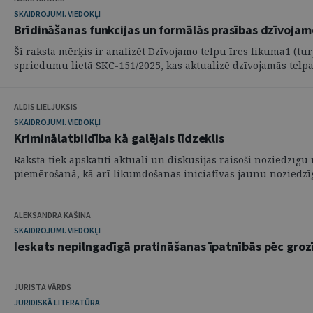
SKAIDROJUMI. VIEDOKĻI
Brīdināšanas funkcijas un formālās prasības dzīvojam
Šī raksta mērķis ir analizēt Dzīvojamo telpu īres likuma1 (tu
spriedumu lietā SKC-151/2025, kas aktualizē dzīvojamās telpas
ALDIS LIELJUKSIS
SKAIDROJUMI. VIEDOKĻI
Kriminālatbildība kā galējais līdzeklis
Rakstā tiek apskatīti aktuāli un diskusijas raisoši noziedzī
piemērošanā, kā arī likumdošanas iniciatīvas jaunu noziedzīgu
ALEKSANDRA KAŠINA
SKAIDROJUMI. VIEDOKĻI
Ieskats nepilngadīgā pratināšanas īpatnībās pēc gro
JURISTA VĀRDS
JURIDISKĀ LITERATŪRA