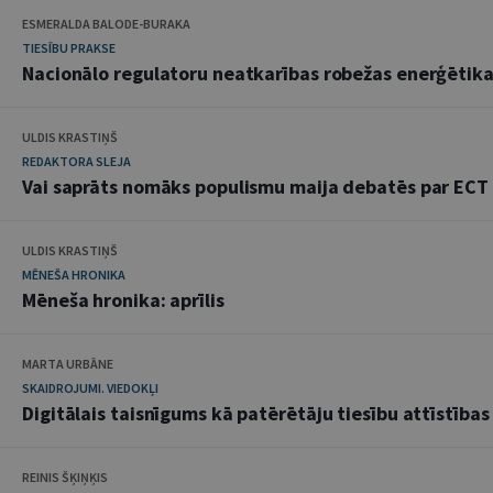
ESMERALDA BALODE-BURAKA
TIESĪBU PRAKSE
Nacionālo regulatoru neatkarības robežas enerģētik
ULDIS KRASTIŅŠ
REDAKTORA SLEJA
Vai saprāts nomāks populismu maija debatēs par ECT
ULDIS KRASTIŅŠ
MĒNEŠA HRONIKA
Mēneša hronika: aprīlis
MARTA URBĀNE
SKAIDROJUMI. VIEDOKĻI
Digitālais taisnīgums kā patērētāju tiesību attīstības
REINIS ŠĶIŅĶIS