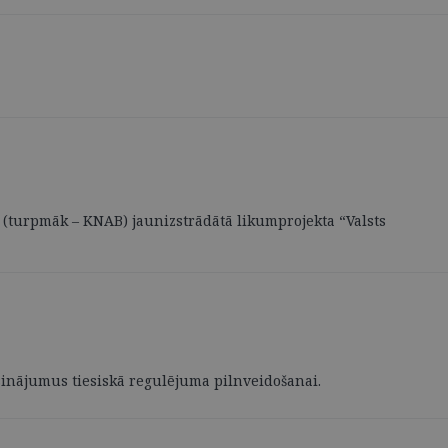
ja (turpmāk – KNAB) jaunizstrādātā likumprojekta “Valsts
isinājumus tiesiskā regulējuma pilnveidošanai.