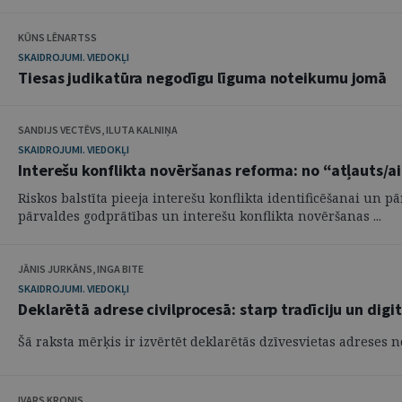
KŪNS LĒNARTSS
SKAIDROJUMI. VIEDOKĻI
Tiesas judikatūra negodīgu līguma noteikumu jomā
SANDIJS VECTĒVS, ILUTA KALNIŅA
SKAIDROJUMI. VIEDOKĻI
Interešu konflikta novēršanas reforma: no “atļauts/ai
Riskos balstīta pieeja interešu konflikta identificēšanai un 
pārvaldes godprātības un interešu konflikta novēršanas ...
JĀNIS JURKĀNS, INGA BITE
SKAIDROJUMI. VIEDOKĻI
Deklarētā adrese civilprocesā: starp tradīciju un digit
Šā raksta mērķis ir izvērtēt deklarētās dzīvesvietas adreses 
IVARS KRONIS