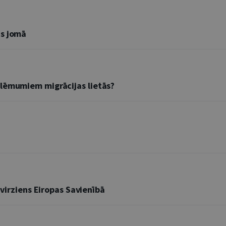
as jomā
 lēmumiem migrācijas lietās?
 virziens Eiropas Savienībā