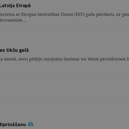
Latvija Eiropā
s juristus ar Eiropas Savienības Tiesas (EST) gada pārskatu, ar 
eresantām ...
es tikšu galā
ga amatā, savu pēdējo ziņojumu Saeimai un Valsts prezidentam bū
stiprināšanu