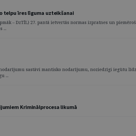
o telpu īres līguma uzteikšanai
rpmāk – DzTĪL) 27. pantā ietvertās normas izpratnes un piemēroš
 ...
gu nodarījumu sastāvi mantisko nodarījumu, noziedzīgi iegūtu līd
 ...
zījumiem Kriminālprocesa likumā