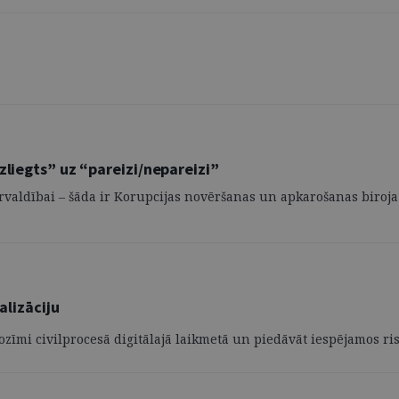
zliegts” uz “pareizi/nepareizi”
pārvaldībai – šāda ir Korupcijas novēršanas un apkarošanas biro
alizāciju
nozīmi civilprocesā digitālajā laikmetā un piedāvāt iespējamos r