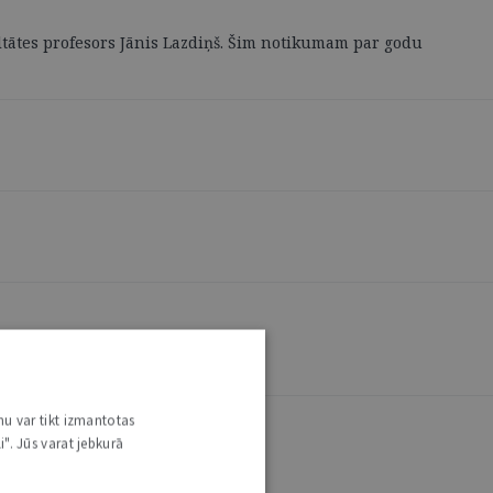
kultātes profesors Jānis Lazdiņš. Šim notikumam par godu
nu var tikt izmantotas
i". Jūs varat jebkurā