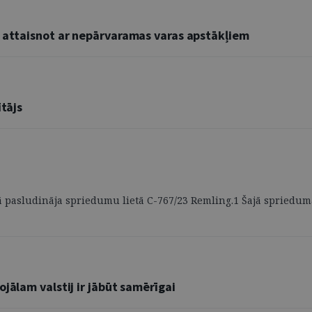
r attaisnot ar nepārvaramas varas apstākļiem
ītājs
ā pasludināja spriedumu lietā C-767/23 Remling.1 Šajā spriedumā 
jālam valstij ir jābūt samērīgai