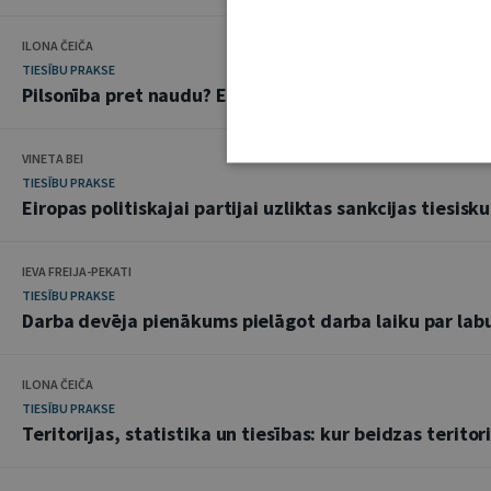
ILONA ČEIČA
TIESĪBU PRAKSE
Pilsonība pret naudu? ES Tiesa noraida Maltas invest
VINETA BEI
TIESĪBU PRAKSE
Eiropas politiskajai partijai uzliktas sankcijas tiesi
IEVA FREIJA-PEKATI
TIESĪBU PRAKSE
Darba devēja pienākums pielāgot darba laiku par labu
ILONA ČEIČA
TIESĪBU PRAKSE
Teritorijas, statistika un tiesības: kur beidzas terito