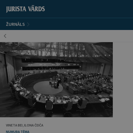
ŽURNĀLS
VINETA BEI, ILONA ČEIČA
NUMURA TĒMA