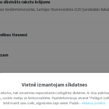
ru dāvināts rakstu krājums
ais tiesībvēsturnieks, Latvijas Universitātes (LU) Juridiskās fa
enības tiesnesi
īzam
 laiks” izpratni
Vietnē izmantojam sīkdatnes
i darbotos, tiek izmantotas nepieciešamās (obligātās) sīkdatnes. Ar Jūsu piekriša
kas, sociālo mediju un funkcionalitātes. Papildinformācijai atveriet "Pielāgot izvēl
brīdī mainīt savu izvēli, atgriežoties šajā vietnē. Plašāk –
sīkdatņu politikā
.
onstitucionālās krīzes juridiskās sekas