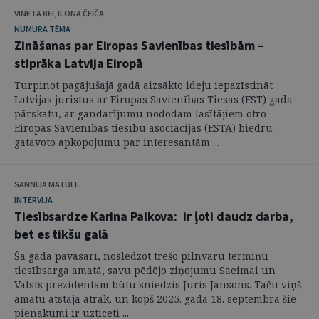
VINETA BEI, ILONA ČEIČA
NUMURA TĒMA
Zināšanas par Eiropas Savienības tiesībām –
stiprāka Latvija Eiropā
Turpinot pagājušajā gadā aizsākto ideju iepazīstināt
Latvijas juristus ar Eiropas Savienības Tiesas (EST) gada
pārskatu, ar gandarījumu nododam lasītājiem otro
Eiropas Savienības tiesību asociācijas (ESTA) biedru
gatavoto apkopojumu par interesantām ...
SANNIJA MATULE
INTERVIJA
Tiesībsardze Karina Palkova: ir ļoti daudz darba,
bet es tikšu galā
Šā gada pavasarī, noslēdzot trešo pilnvaru termiņu
tiesībsarga amatā, savu pēdējo ziņojumu Saeimai un
Valsts prezidentam būtu sniedzis Juris Jansons. Taču viņš
amatu atstāja ātrāk, un kopš 2025. gada 18. septembra šie
pienākumi ir uzticēti ...