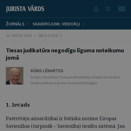
ŽURNĀLS
SKAIDROJUMI. VIEDOKĻI
12. MAIJS 2026 • NR.5 (1423)
Tiesas judikatūra negodīgu līguma noteikumu
jomā
KŪNS LĒNARTSS
Eiropas Savienības Tiesas priekšsēdētājs, Eiropas Savienības
tiesību profesors Lēvenes Universitātē Beļģijā
1. Ievads
Patērētāju aizsardzībai ir būtiska nozīme Eiropas
Savienības (turpmāk – Savienība) tiesību sistēmā. Jau