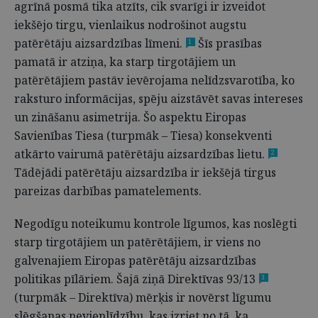
agrīnā posmā tika atzīts, cik svarīgi ir izveidot
iekšējo tirgu, vienlaikus nodrošinot augstu
patērētāju aizsardzības līmeni.
Šīs prasības
1
pamatā ir atziņa, ka starp tirgotājiem un
patērētājiem pastāv ievērojama nelīdzsvarotība, ko
raksturo informācijas, spēju aizstāvēt savas intereses
un zināšanu asimetrija. Šo aspektu Eiropas
Savienības Tiesa (turpmāk – Tiesa) konsekventi
atkārto vairumā patērētāju aizsardzības lietu.
2
Tādējādi patērētāju aizsardzība ir iekšējā tirgus
pareizas darbības pamatelements.
Negodīgu noteikumu kontrole līgumos, kas noslēgti
starp tirgotājiem un patērētājiem, ir viens no
galvenajiem Eiropas patērētāju aizsardzības
politikas pīlāriem. Šajā ziņā Direktīvas 93/13
3
(turpmāk – Direktīva) mērķis ir novērst līgumu
slēgšanas nevienlīdzību, kas izriet no tā, ka