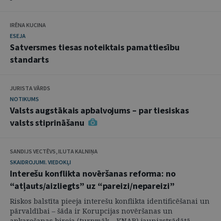
IRĒNA KUCINA
ESEJA
Satversmes tiesas noteiktais pamattiesību
standarts
JURISTA VĀRDS
NOTIKUMS
Valsts augstākais apbalvojums – par tiesiskas
valsts stiprināšanu
SANDIJS VECTĒVS, ILUTA KALNIŅA
SKAIDROJUMI. VIEDOKĻI
Interešu konflikta novēršanas reforma: no
“atļauts/aizliegts” uz “pareizi/nepareizi”
Riskos balstīta pieeja interešu konflikta identificēšanai un
pārvaldībai – šāda ir Korupcijas novēršanas un
apkarošanas biroja (turpmāk – KNAB) jaunizstrādātā