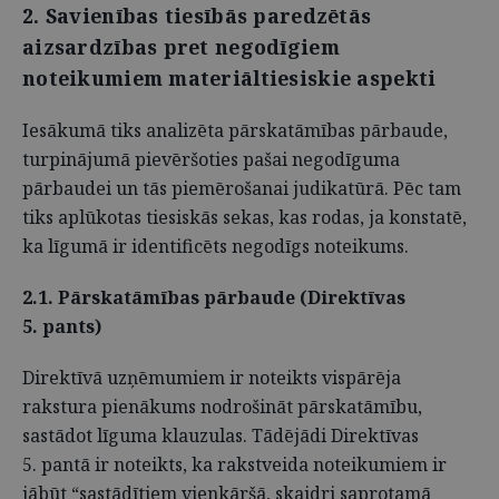
2. Savienības tiesībās paredzētās
aizsardzības pret negodīgiem
noteikumiem materiāltiesiskie aspekti
Iesākumā tiks analizēta pārskatāmības pārbaude,
turpinājumā pievēršoties pašai negodīguma
pārbaudei un tās piemērošanai judikatūrā. Pēc tam
tiks aplūkotas tiesiskās sekas, kas rodas, ja konstatē,
ka līgumā ir identificēts negodīgs noteikums.
2.1. Pārskatāmības pārbaude (Direktīvas
5. pants)
Direktīvā uzņēmumiem ir noteikts vispārēja
rakstura pienākums nodrošināt pārskatāmību,
sastādot līguma klauzulas. Tādējādi Direktīvas
5. pantā ir noteikts, ka rakstveida noteikumiem ir
jābūt “sastādītiem vienkāršā, skaidri saprotamā