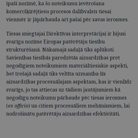
īpaši nozīmē, ka šo noteikumu ievērošana
komercšķīrējtiesu procesos dalībvalsts tiesai
vienmēr ir jāpārbauda arī pašai pēc savas ierosmes.
Tiesas sniegtajai Direktīvas interpretācijai ir bijusi
svarīga nozīme Eiropas patērētāju tiesību
strukturēšanā. Nākamajā sadaļā tiks aplūkoti
Savienības tiesībās paredzētās aizsardzības pret
negodīgiem noteikumiem materiāltiesiskie aspekti,
bet trešajā sadaļā tiks veltīta uzmanība šīs
aizsardzības procesuālajam aspektam, kas ir vienlīdz
svarīgs, jo tas attiecas uz tādiem jautājumiem kā
negodīgu noteikumu pārbaude pēc tiesas ierosmes
(
ex officio
) un citiem procesuāliem mehānismiem, lai
nodrošinātu patērētāju aizsardzības efektivitāti.