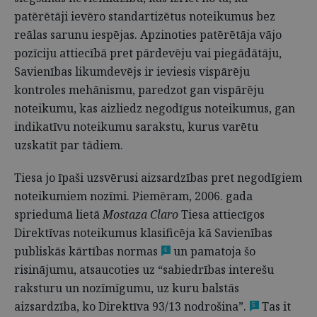
patērētāji ievēro standartizētus noteikumus bez
reālas sarunu iespējas. Apzinoties patērētāja vājo
pozīciju attiecībā pret pārdevēju vai piegādātāju,
Savienības likumdevējs ir ieviesis vispārēju
kontroles mehānismu, paredzot gan vispārēju
noteikumu, kas aizliedz negodīgus noteikumus, gan
indikatīvu noteikumu sarakstu, kurus varētu
uzskatīt par tādiem.
Tiesa jo īpaši uzsvērusi aizsardzības pret negodīgiem
noteikumiem nozīmi. Piemēram, 2006. gada
spriedumā lietā
Mostaza Claro
Tiesa attiecīgos
Direktīvas noteikumus klasificēja kā
Savienības
publiskās kārtības normas
un pamatoja šo
4
risinājumu, atsaucoties uz “sabiedrības interešu
raksturu un nozīmīgumu, uz kuru balstās
aizsardzība, ko Direktīva 93/13 nodrošina”.
Tas it
5