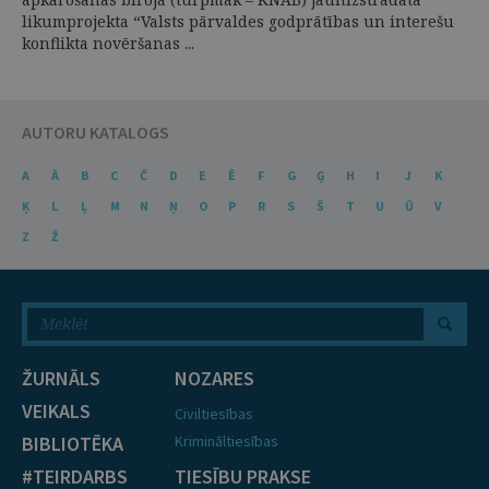
likumprojekta “Valsts pārvaldes godprātības un interešu
konflikta novēršanas ...
AUTORU KATALOGS
A
Ā
B
C
Č
D
E
Ē
F
G
Ģ
H
I
J
K
Ķ
L
Ļ
M
N
Ņ
O
P
R
S
Š
T
U
Ū
V
Z
Ž
ŽURNĀLS
NOZARES
VEIKALS
Civiltiesības
BIBLIOTĒKA
Krimināltiesības
#TEIRDARBS
TIESĪBU PRAKSE